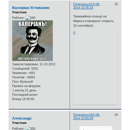
Поделиться
13-08-
15
Валериан Устюжанин
2014 15:35:19
Участник
Трамвайное кольцо на
Рейтинг:
Маркса планируют открыть
15 сентября))
0
Зарегистрирован
: 11-10-2012
Сообщений:
3252
Уважение:
+941
Позитив:
+5959
Пол:
Мужской
Провел на форуме:
1 месяц 21 день
Последний визит:
Вчера 19:49:55
Поделиться
20-08-
16
Александр
2014 23:50:34
Участник
Рейтинг: