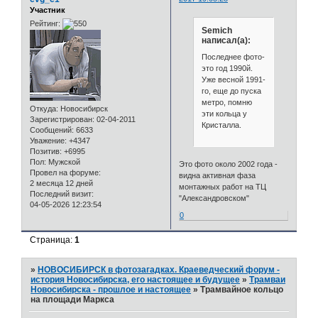
Участник
Рейтинг:
Semich
написал(а):
Последнее фото-
это год 1990й.
Уже весной 1991-
го, еще до пуска
метро, помню
Откуда:
Новосибирск
эти кольца у
Зарегистрирован
: 02-04-2011
Кристалла.
Сообщений:
6633
Уважение:
+4347
Позитив:
+6995
Пол:
Мужской
Это фото около 2002 года -
Провел на форуме:
видна активная фаза
2 месяца 12 дней
монтажных работ на ТЦ
Последний визит:
"Александровском"
04-05-2026 12:23:54
0
Страница:
1
»
НОВОСИБИРСК в фотозагадках. Краеведческий форум -
история Новосибирска, его настоящее и будущее
»
Трамваи
Новосибирска - прошлое и настоящее
»
Трамвайное кольцо
на площади Маркса