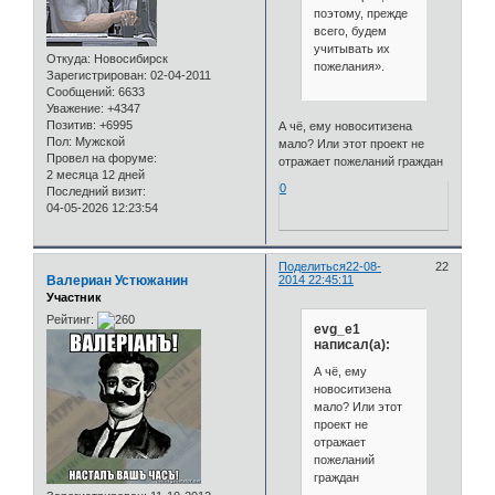
поэтому, прежде
всего, будем
учитывать их
Откуда:
Новосибирск
пожелания».
Зарегистрирован
: 02-04-2011
Сообщений:
6633
Уважение:
+4347
Позитив:
+6995
А чё, ему новоситизена
Пол:
Мужской
мало? Или этот проект не
Провел на форуме:
отражает пожеланий граждан
2 месяца 12 дней
0
Последний визит:
04-05-2026 12:23:54
Поделиться
22-08-
22
Валериан Устюжанин
2014 22:45:11
Участник
Рейтинг:
evg_e1
написал(а):
А чё, ему
новоситизена
мало? Или этот
проект не
отражает
пожеланий
граждан