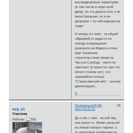
внутридворовые территории
(в том числе и через мой
двор), но эта дорога хоть и не
магистральная, но и не
дворовая + по ней маршрутка
ходит
А теперь по теме - за общей
эйфорией от радости по
поводу возвращения
разворота на Маркса и пока
ещё туманным
строительством линии на
Чистую Слободу - никто не
замечает (в новостях про это
ничего толком нет), что
трамвайное кольцо
"Станиславский ж/м" - похоже
демонтируют...
0
Поделиться
24-08-
25
evg_e1
2014 23:21:21
Участник
Да и пёс с ним - на кой ляд
Рейтинг:
оно нужно то. Может рельсей
на левый поворот нароют, а
то некоторые халявщики на