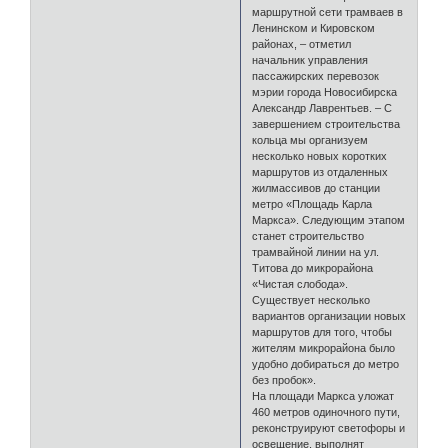
маршрутной сети трамваев в
Ленинском и Кировском
районах, – отметил
начальник управления
пассажирских перевозок
мэрии города Новосибирска
Александр Лаврентьев. – С
завершением строительства
кольца мы организуем
несколько новых коротких
маршрутов из отдаленных
жилмассивов до станции
метро «Площадь Карла
Маркса». Следующим этапом
станет строительство
трамвайной линии на ул.
Титова до микрорайона
«Чистая слобода».
Существует несколько
вариантов организации новых
маршрутов для того, чтобы
жителям микрорайона было
удобно добираться до метро
без пробок».
На площади Маркса уложат
460 метров одиночного пути,
реконструируют светофоры и
освещение, выполнят