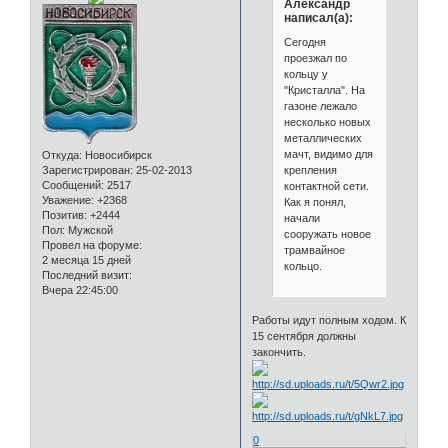
Александр
написал(а):
Сегодня
проезжал по
кольцу у
"Кристалла". На
газоне лежало
несколько новых
металлических
мачт, видимо для
Откуда:
Новосибирск
крепления
Зарегистрирован
: 25-02-2013
Сообщений:
2517
контактной сети.
Уважение:
+2368
Как я понял,
Позитив:
+2444
начали
Пол:
Мужской
сооружать новое
Провел на форуме:
трамвайное
2 месяца 15 дней
кольцо.
Последний визит:
Вчера 22:45:00
Работы идут полным ходом. К
15 сентября должны
закончить.
0