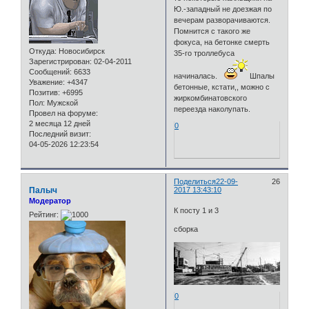
Ю.-западный не доезжая по
вечерам разворачиваются.
Помнится с такого же
фокуса, на бетонке смерть
Откуда:
Новосибирск
35-го троллебуса
Зарегистрирован
: 02-04-2011
Сообщений:
6633
начиналась.
Шпалы
Уважение:
+4347
бетонные, кстати,, можно с
Позитив:
+6995
жиркомбинатовского
Пол:
Мужской
переезда наколупать.
Провел на форуме:
2 месяца 12 дней
0
Последний визит:
04-05-2026 12:23:54
Поделиться
22-09-
26
Палыч
2017 13:43:10
Модератор
К посту 1 и 3
Рейтинг:
сборка
0