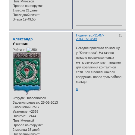
Пол:
Мужской
Провел на форуме:
1 месяц 21 день
Последний визит:
Вчера 19:49:55
Поделиться
31-07-
13
Александр
2014 15:04:39
Участник
Сегодня проезжал по кольцу
Рейтинг:
у "Кристалла". На газоне
лежало несколько новых
металлических мачт, видимо
для крепления контактной
сети. Как я понял, начали
сооружать новое трамвайное
кольцо.
0
Откуда:
Новосибирск
Зарегистрирован
: 25-02-2013
Сообщений:
2517
Уважение:
+2368
Позитив:
+2444
Пол:
Мужской
Провел на форуме:
2 месяца 15 дней
Последний визит: