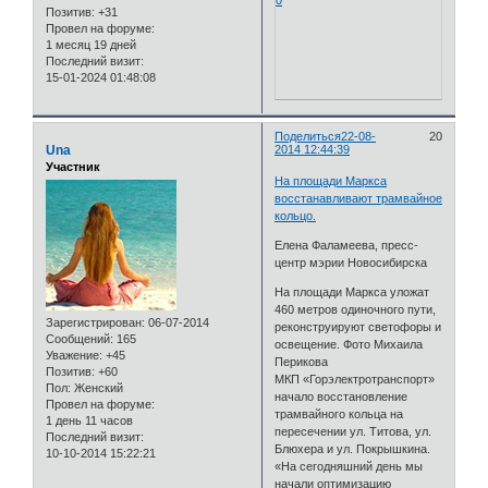
0
Позитив:
+31
Провел на форуме:
1 месяц 19 дней
Последний визит:
15-01-2024 01:48:08
Поделиться
22-08-
20
Una
2014 12:44:39
Участник
На площади Маркса
восстанавливают трамвайное
кольцо.
Елена Фаламеева, пресс-
центр мэрии Новосибирска
На площади Маркса уложат
460 метров одиночного пути,
Зарегистрирован
: 06-07-2014
реконструируют светофоры и
Сообщений:
165
освещение. Фото Михаила
Уважение:
+45
Перикова
Позитив:
+60
МКП «Горэлектротранспорт»
Пол:
Женский
начало восстановление
Провел на форуме:
трамвайного кольца на
1 день 11 часов
пересечении ул. Титова, ул.
Последний визит:
Блюхера и ул. Покрышкина.
10-10-2014 15:22:21
«На сегодняшний день мы
начали оптимизацию