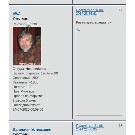
Поделиться
20-08-
17
AWA
2014 23:55:41
Участник
Разъезд возвращается.
Рейтинг:
+1
Откуда:
Новосибирск
Зарегистрирован
: 19-07-2009
Сообщений:
2802
Уважение:
+1053
Позитив:
+72
Пол:
Мужской
Провел на форуме:
1 месяц 5 дней
Последний визит:
24-07-2026 00:09:06
Поделиться
21-08-
18
Валериан Устюжанин
2014 21:08:05
Участник