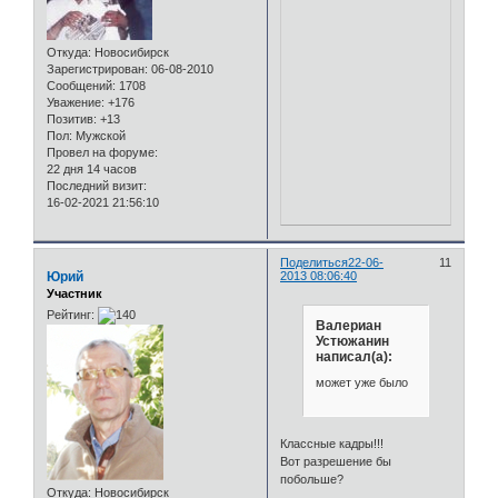
Откуда:
Новосибирск
Зарегистрирован
: 06-08-2010
Сообщений:
1708
Уважение:
+176
Позитив:
+13
Пол:
Мужской
Провел на форуме:
22 дня 14 часов
Последний визит:
16-02-2021 21:56:10
Поделиться
22-06-
11
Юрий
2013 08:06:40
Участник
Рейтинг:
Валериан
Устюжанин
написал(а):
может уже было
Классные кадры!!!
Вот разрешение бы
побольше?
Откуда:
Новосибирск