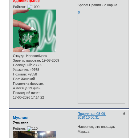
Администратор
Браво! Правильно нарыл.
Рейтинг:
0
Откуда:
Новосибирск
Зарегистрирован
: 19-07-2009
Сообщений:
23565
Уважение:
+9768
Позитив:
+9358
Пол:
Женский
Провел на форуме:
4 месяца 29 дней
Последний визит:
17-06-2026 17:14:22
Поделиться
08-09-
6
Муслим
2010 10:50:31
Участник
Наверное, это площадь
Рейтинг:
Маркса.