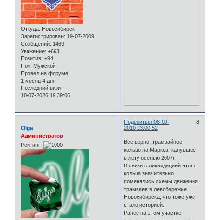
Откуда:
Новосибирск
Зарегистрирован
: 19-07-2009
Сообщений:
1469
Уважение:
+663
Позитив:
+94
Пол:
Мужской
Провел на форуме:
1 месяц 4 дня
Последний визит:
10-07-2026 19:39:06
Поделиться
08-09-
8
Olga
2010 23:00:52
Администратор
Всё верно, трамвайное
Рейтинг:
кольцо на Маркса, канувшее
в лету осенью 2007г.
В связи с ликвидацией этого
кольца значительно
поменялись схемы движения
трамваев в левобережье
Новосибирска, что тоже уже
стало историей.
Ранее на этом участке