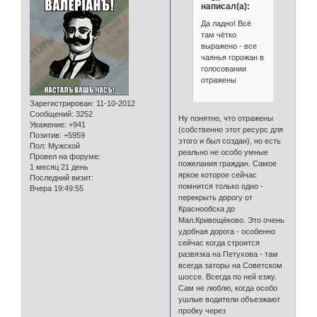
написал(а):
Да ладно! Всё
там чётко
выражено - все
чаянья горожан в
голосовании
отражены
Зарегистрирован
: 11-10-2012
Сообщений:
3252
Ну понятно, что отражены
Уважение:
+941
(собственно этот ресурс для
Позитив:
+5959
этого и был создан), но есть
Пол:
Мужской
реально не особо умные
Провел на форуме:
пожелания граждан. Самое
1 месяц 21 день
яркое которое сейчас
Последний визит:
помнится только одно -
Вчера 19:49:55
перекрыть дорогу от
Краснообска до
Мал.Кривощёково. Это очень
удобная дорога - особенно
сейчас когда строится
развязка на Петухова - там
всегда заторы на Советском
шоссе. Всегда по ней езжу.
Сам не люблю, когда особо
ушлые водители объезжают
пробку через