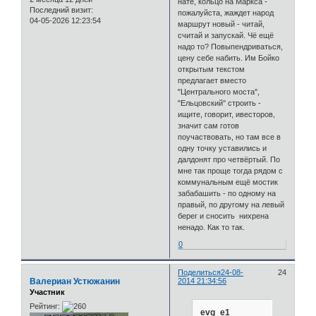
нате, кольцо на Маркса -
Последний визит:
пожалуйста, жаждет народ
04-05-2026 12:23:54
маршрут новый - читай,
считай и запускай. Чё ещё
надо то? Повыпендриваться,
цену себе набить. Им Бойко
открытым текстом
предлагает вместо
"Центрального моста",
"Ельцовский" строить -
ищите, говорит, ивесторов,
значит сам готов
поучаствовать, но там все в
одну точку уставились и
далдонят про четвёртый. По
мне так проще тогда рядом с
коммунальным ещё мостик
забабашить - по одному на
правый, по другому на левый
берег и сносить нихрена
ненадо. Как то так.
0
Поделиться
24-08-
24
Валериан Устюжанин
2014 21:34:56
Участник
Рейтинг:
evg_e1