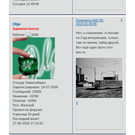
Сегодня 12:49:46
Поделиться
05-09-
3
Olga
2010 22:39:48
Администратор
Нет, к сожалению. А похоже
Рейтинг:
на Сад мичуринцев, только
там по-моему забор другой.
Вот ещё одно фото того
места.
Откуда:
Новосибирск
Зарегистрирован
: 19-07-2009
Сообщений:
23565
Уважение:
+9768
Позитив:
+9358
0
Пол:
Женский
Провел на форуме:
4 месяца 29 дней
Последний визит:
17-06-2026 17:14:22