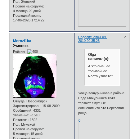
Пол:
Женский
Провел на форуме:
4 месяца 29 дней
Последний визит:
17-06-2026 17:14:22
Поделиться
03-09-
2
Morozi1ka
2010 20:35:26
Участник
Рейтинг:
Olga
написал(а):
А это бывшее
трамвайное
место узнаёте?
Улица Кошурникова,в районе
Сада Мичуринцев.Хотя
Откуда:
Новосибирск
терзают смутные
Зарегистрирован
: 15-08-2009
сомнения,что это Берёзовая
Сообщений:
4331
роща.
Уважение:
+1510
Позитив:
+1592
0
Пол:
Мужской
Провел на форуме:
5 месяцев 15 дней
Последний визит: