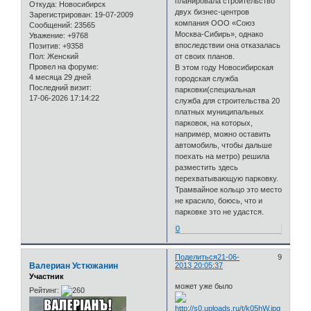
планировала строительство
Откуда:
Новосибирск
двух бизнес-центров
Зарегистрирован
: 19-07-2009
компания ООО «Союз
Сообщений:
23565
Москва-Сибирь», однако
Уважение:
+9768
впоследствии она отказалась
Позитив:
+9358
Пол:
Женский
от своих планов.
Провел на форуме:
В этом году Новосибирская
4 месяца 29 дней
городская служба
Последний визит:
парковки(специальная
17-06-2026 17:14:22
служба для строительства 20
платных муниципальных
парковок, на которых,
например, можно оставить
автомобиль, чтобы дальше
поехать на метро) решила
разместить здесь
перехватывающую парковку.
Трамвайное кольцо это место
не красило, боюсь, что и
парковке это не удастся.
0
Поделиться
21-06-
9
Валериан Устюжанин
2013 20:05:37
Участник
может уже было
Рейтинг: