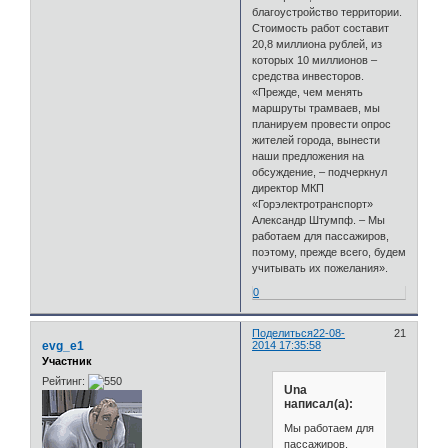
благоустройство территории.
Стоимость работ составит
20,8 миллиона рублей, из
которых 10 миллионов –
средства инвесторов.
«Прежде, чем менять
маршруты трамваев, мы
планируем провести опрос
жителей города, вынести
наши предложения на
обсуждение, – подчеркнул
директор МКП
«Горэлектротранспорт»
Александр Штумпф. – Мы
работаем для пассажиров,
поэтому, прежде всего, будем
учитывать их пожелания».
0
Поделиться
22-08-
21
evg_e1
2014 17:35:58
Участник
Рейтинг:
Una
написал(а):
Мы работаем для
пассажиров,