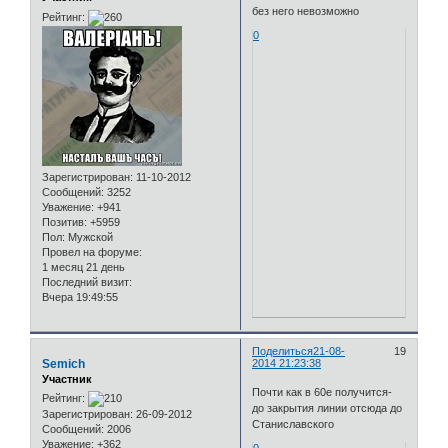
без него невозможно
Рейтинг:
0
Зарегистрирован
: 11-10-2012
Сообщений:
3252
Уважение:
+941
Позитив:
+5959
Пол:
Мужской
Провел на форуме:
1 месяц 21 день
Последний визит:
Вчера 19:49:55
Поделиться
21-08-
19
Semich
2014 21:23:38
Участник
Почти как в 60е получится-
Рейтинг:
до закрытия линии отсюда до
Зарегистрирован
: 26-09-2012
Станиславского
Сообщений:
2006
Уважение:
+362