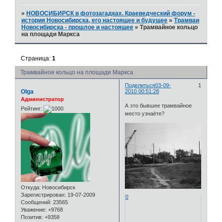
»
НОВОСИБИРСК в фотозагадках. Краеведческий форум -
история Новосибирска, его настоящее и будущее
»
Трамваи
Новосибирска - прошлое и настоящее
»
Трамвайное кольцо
на площади Маркса
Страница:
1
Трамвайное кольцо на площади Маркса
Поделиться
03-09-
1
Olga
2010 00:51:28
Администратор
А это бывшее трамвайное
Рейтинг:
место узнаёте?
Откуда:
Новосибирск
Зарегистрирован
: 19-07-2009
0
Сообщений:
23565
Уважение:
+9768
Позитив:
+9358