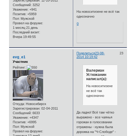
Зарегистрирован
: 11-10-2012
Сообщений:
3252
Уважение:
+941
На новоситизене не всё так
Позитив:
+5959
однозначно
Пол:
Мужской
Провел на форуме:
0
1 месяц 21 день
Последний визит:
Вчера 19:49:55
Поделиться
23-08-
23
evg_e1
2014 10:19:42
Участник
Рейтинг:
Валериан
Устюжанин
написал(а):
На новоситизене
не всё так
однозначно
Откуда:
Новосибирск
Зарегистрирован
: 02-04-2011
Да ладно! Всё там чётко
Сообщений:
6633
выражено - все чаянья
Уважение:
+4347
горожан в голосовании
Позитив:
+6995
Пол:
Мужской
отражены - нужна была
Провел на форуме:
дорожка на "Ч-Слободе" -
2 месяца 12 дней