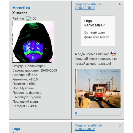
Поделиться
07-09-
4
Morozi1ka
2010 19:48:24
Участник
Рейтинг:
Olga
написал(а):
Вот ещё одно
фото того места.
А ведь нарыл Оленька
Получай ответ,а остальные
пускай думают дальше!
Откуда:
Новосибирск
Зарегистрирован
: 15-08-2009
Сообщений:
4331
Уважение:
+1510
Позитив:
+1592
Пол:
Мужской
Провел на форуме:
5 месяцев 15 дней
Последний визит:
Сегодня 12:49:46
0
Поделиться
07-09-
5
Olga
2010 22:36:03