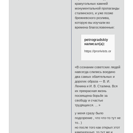
краеугольных камней
монументальной пропаганды
сталинского, и уже позже
брежневского розлива,
которую вы изучали во
времена благословенные:
petrogradskiy
написал(а):
https://prorivists.org/doc_camrad
«В сознании советских людей
навсегда слились воедино
два самых обаятельных и
дорогих образа — В. И.
Ленина и И. В. Сталина. Вся
их прекрасная жизнь
посвящена борьбе за
свободу и счастье
трудящихся. ... »
у меня сразу было
подозрение , что что-то тут не
то.. )
но после того как открыл этот
камрадошып, то тут же и