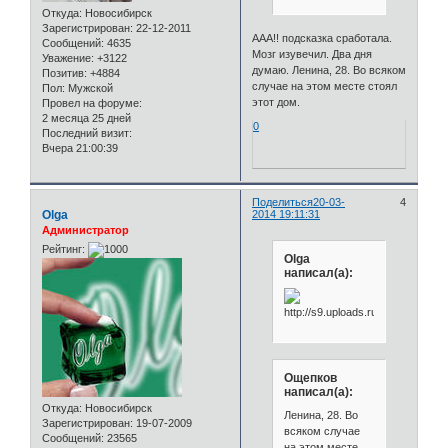
Откуда:
Новосибирск
Зарегистрирован
: 22-12-2011
ААА!! подсказка сработала.
Сообщений:
4635
Мозг изувечил. Два дня
Уважение:
+3122
думаю. Ленина, 28. Во всяком
Позитив:
+4884
случае на этом месте стоял
Пол:
Мужской
этот дом.
Провел на форуме:
2 месяца 25 дней
0
Последний визит:
Вчера 21:00:39
Поделиться
20-03-
4
Olga
2014 19:11:31
Администратор
Рейтинг:
Olga
написал(а):
Ощепков
написал(а):
Откуда:
Новосибирск
Ленина, 28. Во
Зарегистрирован
: 19-07-2009
всяком случае
Сообщений:
23565
на этом месте