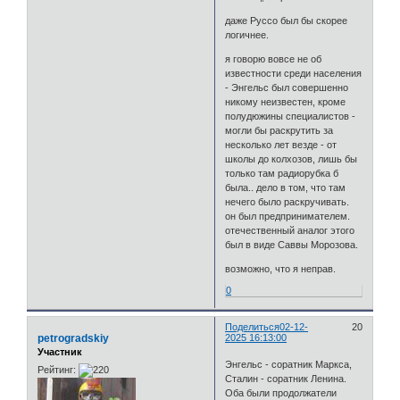
даже Руссо был бы скорее
логичнее.
я говорю вовсе не об
известности среди населения
- Энгельс был совершенно
никому неизвестен, кроме
полудюжины специалистов -
могли бы раскрутить за
несколько лет везде - от
школы до колхозов, лишь бы
только там радиорубка б
была.. дело в том, что там
нечего было раскручивать.
он был предпринимателем.
отечественный аналог этого
был в виде Саввы Морозова.
возможно, что я неправ.
0
Поделиться
02-12-
20
petrogradskiy
2025 16:13:00
Участник
Энгельс - соратник Маркса,
Рейтинг:
Сталин - соратник Ленина.
Оба были продолжатели