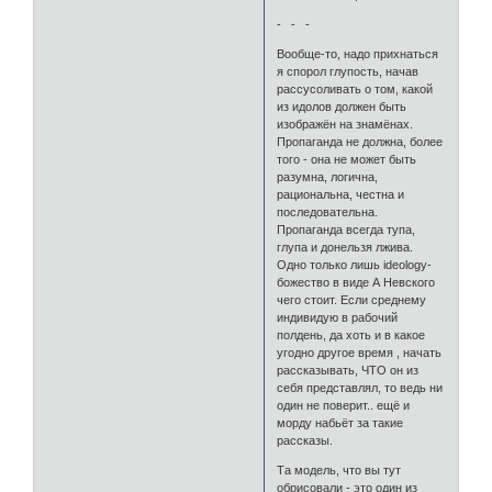
- - -
Вообще-то, надо прихнаться
я спорол глупость, начав
рассусоливать о том, какой
из идолов должен быть
изображён на знамёнах.
Пропаганда не должна, более
того - она не может быть
разумна, логична,
рациональна, честна и
последовательна.
Пропаганда всегда тупа,
глупа и донельзя лжива.
Одно только лишь ideology-
божество в виде А Невского
чего стоит. Если среднему
индивидую в рабочий
полдень, да хоть и в какое
угодно другое время , начать
рассказывать, ЧТО он из
себя представлял, то ведь ни
один не поверит.. ещё и
морду набьёт за такие
рассказы.
Та модель, что вы тут
обрисовали - это один из