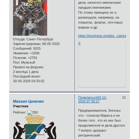
дела, начатого именитыми
предшественниками.
По этому принципу их и
размещали, например, на
плакатах, флагах, почтовых
марках и др.
https://prorivists.org/doc_camradeship/
Откуда:
Санкт-Петербург
0
Зарегистрирован
: 06-05-2020
Сообщений:
5025
Уважение:
+1836
Позитив:
+2791
Пол:
Мужской
Провел на форуме:
2 месяца 1 день
Последний визит:
30-05-2026 04:33:02
Поделиться
03-12-
21
Михаил Цененко
2025 07:30:27
Участник
Предприниматель Энгельс
Рейтинг:
это - спонсор Маркса и не
более того.. кто из них был
продолжателе м дела другого
? вопрос дурацко-
риторический.