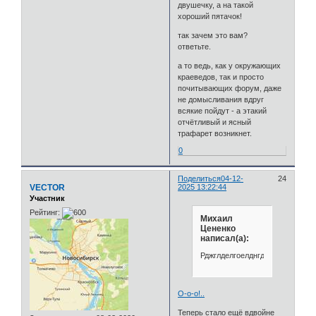
двушечку, а на такой
хороший пятачок!
так зачем это вам?
ответьте.
а то ведь, как у окружающих
краеведов, так и просто
почитывающих форум, даже
не домысливания вдруг
всякие пойдут - а этакий
отчётливый и ясный
трафарет возникнет.
0
Поделиться
04-12-
24
VECTOR
2025 13:22:44
Участник
Рейтинг:
Михаил
Цененко
написал(а):
Рджглделгоелднгджшжзглшкнг
О-о-о!..
Теперь стало ещё вдвойне