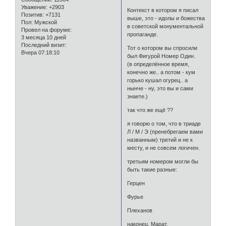
Уважение:
+2903
Контекст в котором я писал
Позитив:
+7131
выше, это - идолы и божества
Пол:
Мужской
в советской монументальной
Провел на форуме:
пропаганде.
3 месяца 10 дней
Последний визит:
Тот о котором вы спросили
Вчера 07:18:10
был Фигурой Номер Один.
(в определённое время,
конечно же.. а потом - кум
горько кушал огурец.. а
нынче - ну, это вы и сами
знаете.)
так что же ещё ??
я говорю о том, что в триаде
Л / М / Э (пренебрегаем вами
названным) третий и не к
месту, и не совсем логичен.
третьим номером могли бы
быть такие разные:
Герцен
Фурье
Плеханов
наконец, Марат.