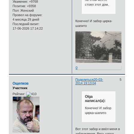
Уважение:
+9768
стоял этот дом.
Позитив:
+9358
Пол:
Женский
Провел на форуме:
4 месяца 29 дней
Конечно! И забор цирка-
Последний визит:
шапито
17-06-2026 17:14:22
0
Поделиться
20-03-
5
Ощепков
2014 19:13:04
Участник
Рейтинг:
Olga
написал(а):
Конечно! И забор
цирка-шапито
Вот этот забор и ввёл меня в
заблуждение. Весь город