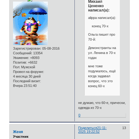
Михаил
Цененко
написал(а):
alippa написал(а):
конец 70-х
Ольга пишет про
70-й:
Демонстранты на
Зарегистрирован
: 05-08-2016
ул. Ленина в 70-х
Сообщений:
13354
годах
Уважение:
+8093
Позитив:
+6632
мне тоже
Пол:
Мужской
подумалось, ещё
Провел на форуме:
когда задавал
4 месяца 30 дней
вопрос, что это
Последний визит:
Вчера 23:51:40
конец 60-х
не думаю, что 60-е, прически,
одежда из 70-х
0
Поделиться
21-11-
13
Женя
2025 19:22:52
Участник