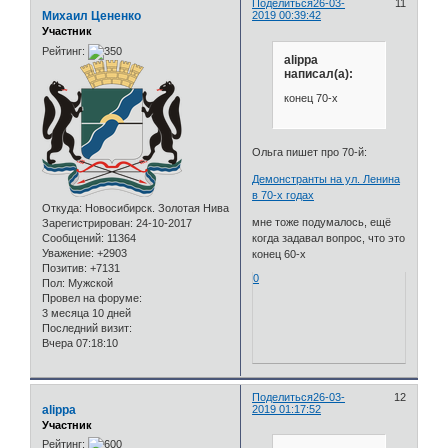
Поделиться
26-03-
11
Михаил Цененко
2019 00:39:42
Участник
Рейтинг:
alippa
написал(а):
конец 70-х
Ольга пишет про 70-й:
Демонстранты на ул. Ленина
в 70-х годах
Откуда:
Новосибирск. Золотая Нива
мне тоже подумалось, ещё
Зарегистрирован
: 24-10-2017
Сообщений:
11364
когда задавал вопрос, что это
Уважение:
+2903
конец 60-х
Позитив:
+7131
0
Пол:
Мужской
Провел на форуме:
3 месяца 10 дней
Последний визит:
Вчера 07:18:10
Поделиться
26-03-
12
alippa
2019 01:17:52
Участник
Рейтинг: