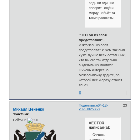
ведь ни один не
поверит.. ещё и
морду набьёт за
такие рассказы.
"ЧТО он из себя
представлял"...
И что ж он из себя
представлял? И чем так был
хуже-лучше всех остальных,
что вы его так отдельно
выделили из многих?
Оччень интересно...
Мож ссылочку дадите, по
которой всё и сразу станет
ясно?
0
Поделиться
04-12-
23
Михаил Цененко
2025 06:53:27
Участник
Рейтинг:
VECTOR
написал(а):
... Оччень
интересно...