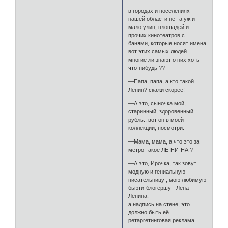
в городах и поселениях
нашей области не та уж и
мало улиц, площадей и
прочих кинотеатров с
банями, которые носят имена
вот этих самых людей.
многие ли знают о них хоть
что-нибудь ??
—Папа, папа, а кто такой
Ленин? скажи скорее!
—А это, сыночка мой,
старинный, здоровенный
рубль.. вот он в моей
коллекции, посмотри.
—Мама, мама, а что это за
метро такое ЛЕ-НИ-НА ?
—А это, Ирочка, так зовут
модную и гениальную
писательницу , мою любимую
бьюти-блогершу - Лена
Ленина.
а надпись на стене, это
должно быть её
ретаргетинговая реклама.