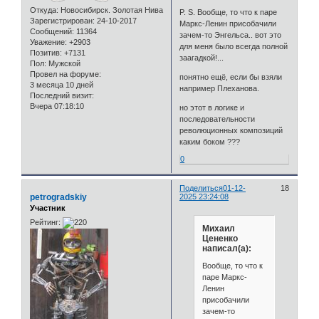
Откуда:
Новосибирск. Золотая Нива
P. S. Вообще, то что к паре
Зарегистрирован
: 24-10-2017
Маркс-Ленин присобачили
Сообщений:
11364
зачем-то Энгельса.. вот это
Уважение:
+2903
для меня было всегда полной
Позитив:
+7131
заагадкой!...
Пол:
Мужской
Провел на форуме:
понятно ещё, если бы взяли
3 месяца 10 дней
например Плеханова.
Последний визит:
Вчера 07:18:10
но этот в логике и
последовательности
революционных композиций
каким боком ???
0
Поделиться
01-12-
18
petrogradskiy
2025 23:24:08
Участник
Рейтинг:
Михаил
Цененко
написал(а):
Вообще, то что к
паре Маркс-
Ленин
присобачили
зачем-то