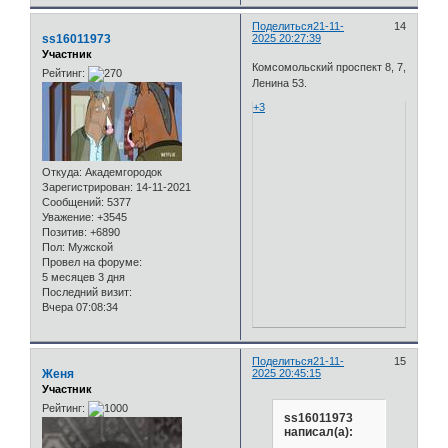
Поделиться
21-11-
14
ss16011973
2025 20:27:39
Участник
Комсомольский проспект 8, 7,
Рейтинг:
Ленина 53.
+3
Откуда:
Академгородок
Зарегистрирован
: 14-11-2021
Сообщений:
5377
Уважение:
+3545
Позитив:
+6890
Пол:
Мужской
Провел на форуме:
5 месяцев 3 дня
Последний визит:
Вчера 07:08:34
Поделиться
21-11-
15
Женя
2025 20:45:15
Участник
Рейтинг:
ss16011973
написал(а):