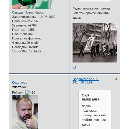
Ладно, подсказка: прежде,
Откуда:
Новосибирск
чем там пройти, они шли
Зарегистрирован
: 19-07-2009
здесь
Сообщений:
23565
Уважение:
+9768
Позитив:
+9358
Пол:
Женский
Провел на форуме:
4 месяца 29 дней
Последний визит:
17-06-2026 17:14:22
+1
Поделиться
20-03-
3
Ощепков
2014 19:05:59
Участник
Рейтинг:
Olga
написал(а):
Ладно,
подсказка:
прежде, чем там
пройти, они шли
здесь