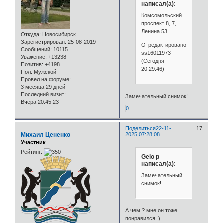
написал(а):
Комсомольский
проспект 8, 7,
Ленина 53.
Откуда:
Новосибирск
Зарегистрирован
: 25-08-2019
Отредактировано
Сообщений:
10115
ss16011973
Уважение:
+13238
(Сегодня
Позитив:
+4198
20:29:46)
Пол:
Мужской
Провел на форуме:
3 месяца 29 дней
Последний визит:
Замечательный снимок!
Вчера 20:45:23
0
Поделиться
22-11-
17
Михаил Цененко
2025 07:28:08
Участник
Рейтинг:
Gelo p
написал(а):
Замечательный
снимок!
А чем ? мне он тоже
понравился. )