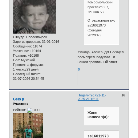
Комсомольский
проспект 8, 7,
Ленина 53.
Отредактировано
ss16011973
(Сегодня
20:29:46)
Откуда:
Новосибирск
Зарегистрирован
: 31-01-2016
Сообщений:
11874
Уважение:
+10164
Умница, Александр! Посидел,
Позитив:
+10168
посмотрел, подумал - и
Пол:
Мужской
нашёл правильный ответ!
Провел на форуме:
0
1 месяц 29 дней
Последний визит:
31-07-2026 20:54:45
Поделиться
21-11-
16
Gelo p
2025 21:15:11
Участник
Рейтинг:
Женя
написал(а):
ss16011973