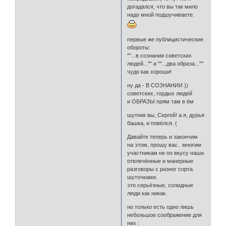
догадался, что вы так мило
надо мной подшучиваете.
первые же публицистические
обороты:
""...в сознании советских
людей..."" и ""...два образа...""
чудо как хороши!
ну да - В СОЗНАНИИ ))
советских, гордых людей
и ОБРАЗЫ прям там в ём
шутник вы, Сергей! а я, дурья
башка, и повёлся. (
Давайте теперь и закончим
на этом, прошу вас.. многим
участникам не по вкусу наши
отвлечённые и манерные
разговоры с разног сорта
шуточками.
это серьёзные, солидные
люди как никак.
но только есть одно лишь
небольшое соображение для
них :