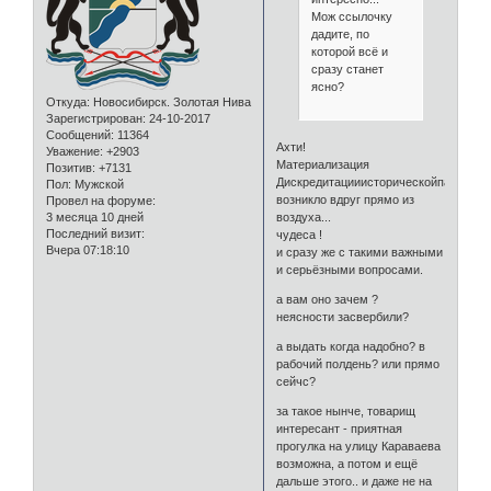
Мож ссылочку
дадите, по
которой всё и
сразу станет
ясно?
Откуда:
Новосибирск. Золотая Нива
Зарегистрирован
: 24-10-2017
Сообщений:
11364
Ахти!
Уважение:
+2903
Материализация
Позитив:
+7131
Дискредитацииисторическойпамятии
Пол:
Мужской
возникло вдруг прямо из
Провел на форуме:
воздуха...
3 месяца 10 дней
Последний визит:
чудеса !
Вчера 07:18:10
и сразу же с такими важными
и серьёзными вопросами.
а вам оно зачем ?
неясности засвербили?
а выдать когда надобно? в
рабочий полдень? или прямо
сейчс?
за такое нынче, товарищ
интересант - приятная
прогулка на улицу Караваева
возможна, а потом и ещё
дальше этого.. и даже не на