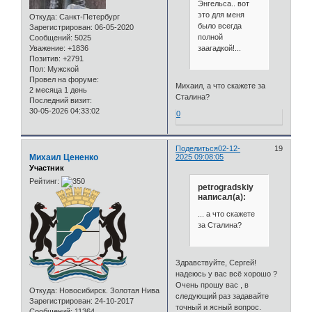
Энгельса.. вот
это для меня
Откуда:
Санкт-Петербург
было всегда
Зарегистрирован
: 06-05-2020
полной
Сообщений:
5025
заагадкой!...
Уважение:
+1836
Позитив:
+2791
Пол:
Мужской
Провел на форуме:
Михаил, а что скажете за
2 месяца 1 день
Сталина?
Последний визит:
30-05-2026 04:33:02
0
Поделиться
02-12-
19
Михаил Цененко
2025 09:08:05
Участник
Рейтинг:
petrogradskiy
написал(а):
... а что скажете
за Сталина?
Здравствуйте, Сергей!
надеюсь у вас всё хорошо ?
Очень прошу вас , в
Откуда:
Новосибирск. Золотая Нива
следующий раз задавайте
Зарегистрирован
: 24-10-2017
точный и ясный вопрос.
Сообщений:
11364