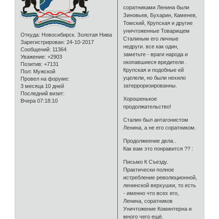
соратниками Ленина были
Зиновьев, Бухарин, Каменев,
Томский, Крупская и другие
уничтоженные Товарищем
Откуда:
Новосибирск. Золотая Нива
Сталиным его личные
Зарегистрирован
: 24-10-2017
недруги. все как один,
Сообщений:
11364
заметьте - враги народа и
Уважение:
+2903
окопавшиеся вредители .
Позитив:
+7131
Крупская и подобные ей
Пол:
Мужской
уцелели, но были нехило
Провел на форуме:
затерроризированны.
3 месяца 10 дней
Последний визит:
Хорошенькое
Вчера 07:18:10
продолжательство!
Сталин был антагонистом
Ленина, а не его соратником.
Продолжеение дела..
Как вам это понравится ?? :
Письмо К Съезду.
Практически полное
истребление революционной,
ленинской верхушки, то есть
- именно что всех его,
Ленина, соратников
Уничтожение Коминтерна и
много чего ещё.