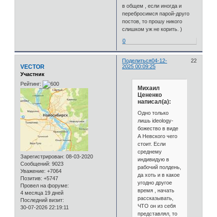
в общем , если иногда и
перебросимся парой-друго
постов, то прошу никого
слишком уж не корить. )
0
Поделиться
04-12-
22
VECTOR
2025 00:09:25
Участник
Рейтинг:
Михаил
Цененко
написал(а):
Одно только
лишь ideology-
божество в виде
А Невского чего
стоит. Если
среднему
Зарегистрирован
: 08-03-2020
индивидую в
Сообщений:
9023
рабочий полдень,
Уважение:
+7064
да хоть и в какое
Позитив:
+5747
угодно другое
Провел на форуме:
время , начать
4 месяца 19 дней
рассказывать,
Последний визит:
ЧТО он из себя
30-07-2026 22:19:11
представлял, то