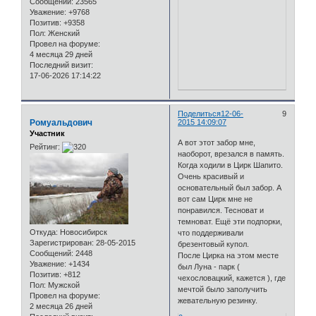
Сообщений:
23565
Уважение:
+9768
Позитив:
+9358
Пол:
Женский
Провел на форуме:
4 месяца 29 дней
Последний визит:
17-06-2026 17:14:22
Поделиться
12-06-
9
Ромуальдович
2015 14:09:07
Участник
А вот этот забор мне,
Рейтинг:
наоборот, врезался в память.
Когда ходили в Цирк Шапито.
Очень красивый и
основательный был забор. А
вот сам Цирк мне не
понравился. Тесноват и
темноват. Ещё эти подпорки,
Откуда:
Новосибирск
что поддерживали
Зарегистрирован
: 28-05-2015
брезентовый купол.
Сообщений:
2448
После Цирка на этом месте
Уважение:
+1434
был Луна - парк (
Позитив:
+812
чехословацкий, кажется ), где
Пол:
Мужской
мечтой было заполучить
Провел на форуме:
жевательную резинку.
2 месяца 26 дней