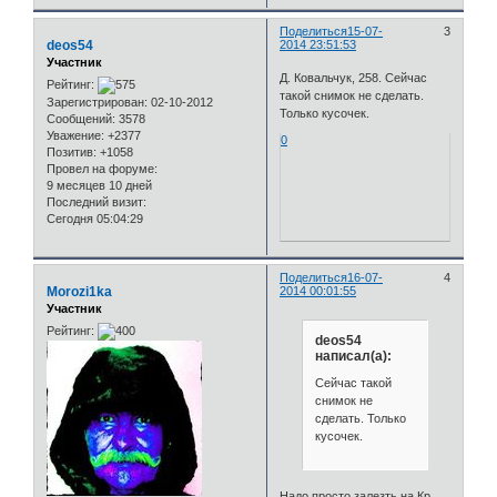
Поделиться
15-07-
3
deos54
2014 23:51:53
Участник
Д. Ковальчук, 258. Сейчас
Рейтинг:
такой снимок не сделать.
Зарегистрирован
: 02-10-2012
Только кусочек.
Сообщений:
3578
Уважение:
+2377
0
Позитив:
+1058
Провел на форуме:
9 месяцев 10 дней
Последний визит:
Сегодня 05:04:29
Поделиться
16-07-
4
Morozi1ka
2014 00:01:55
Участник
Рейтинг:
deos54
написал(а):
Сейчас такой
снимок не
сделать. Только
кусочек.
Надо просто залезть на Кр.