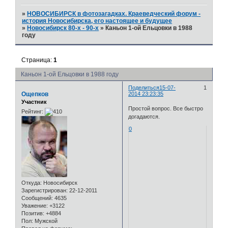
»
НОВОСИБИРСК в фотозагадках. Краеведческий форум -
история Новосибирска, его настоящее и будущее
»
Новосибирск 80-х - 90-х
»
Каньон 1-ой Ельцовки в 1988
году
Страница:
1
Каньон 1-ой Ельцовки в 1988 году
Поделиться
15-07-
1
Ощепков
2014 23:23:35
Участник
Простой вопрос. Все быстро
Рейтинг:
догадаются.
0
Откуда:
Новосибирск
Зарегистрирован
: 22-12-2011
Сообщений:
4635
Уважение:
+3122
Позитив:
+4884
Пол:
Мужской