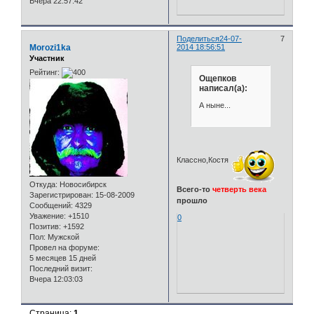
Вчера 22:57:42
Поделиться
24-07-
7
Morozi1ka
2014 18:56:51
Участник
Рейтинг:
Ощепков
написал(а):
А ныне...
Классно,Костя
Откуда:
Новосибирск
Всего-то
четверть века
Зарегистрирован
: 15-08-2009
прошло
Сообщений:
4329
Уважение:
+1510
0
Позитив:
+1592
Пол:
Мужской
Провел на форуме:
5 месяцев 15 дней
Последний визит:
Вчера 12:03:03
Страница:
1