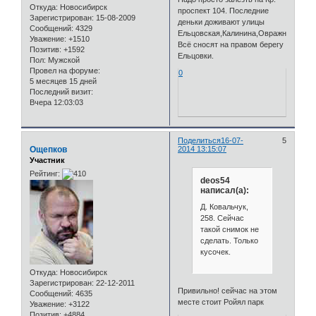
Откуда:
Новосибирск
проспект 104. Последние
Зарегистрирован
: 15-08-2009
деньки доживают улицы
Сообщений:
4329
Ельцовская,Калинина,Овражная,Бала
Уважение:
+1510
Всё сносят на правом берегу
Позитив:
+1592
Ельцовки.
Пол:
Мужской
Провел на форуме:
0
5 месяцев 15 дней
Последний визит:
Вчера 12:03:03
Поделиться
16-07-
5
Ощепков
2014 13:15:07
Участник
Рейтинг:
deos54
написал(а):
Д. Ковальчук,
258. Сейчас
такой снимок не
сделать. Только
кусочек.
Откуда:
Новосибирск
Зарегистрирован
: 22-12-2011
Привильно! сейчас на этом
Сообщений:
4635
месте стоит Ройял парк
Уважение:
+3122
Позитив:
+4884