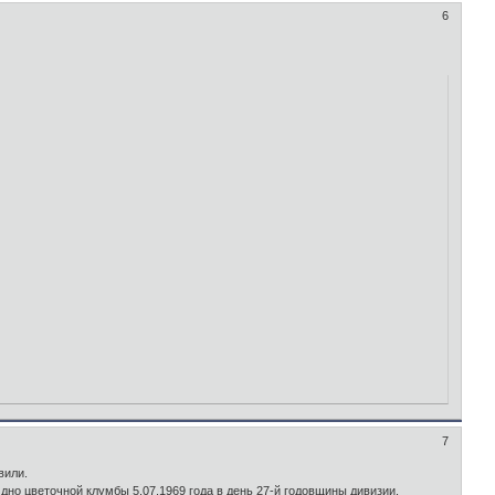
6
7
вили.
дно цветочной клумбы 5.07.1969 года в день 27-й годовщины дивизии.