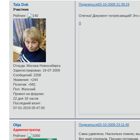
Tala Dok
Поделиться
03-10-2009 21:39:24
Участник
Рейтинг:
Олечка! Документ потрясающий! Это 
0
Откуда:
Москва-Новосибирск
Зарегистрирован
: 19-07-2009
Сообщений:
2258
Уважение:
+244
Позитив:
+581
Пол:
Женский
Провел на форуме:
22 дня 18 часов
Последний визит:
07-01-2019 05:47:00
Olga
Поделиться
03-10-2009 23:11:40
Администратор
Сама удивлена. Насколько помню, мы
Рейтинг:
Вот ещё откопала. Письмо потомкам, 