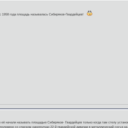
с 1958 года площадь называлась Сибиряков-Гвардейцев!
 её начали называть площадью Сибиряков- Гвардейцев только когда там стелу устано
положено со списком однополчан 22-й гвардейской дивизии в металлический сосуд на 