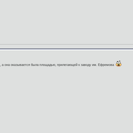
, а она оказывается была площадью, прилегающей к заводу им. Ефремова