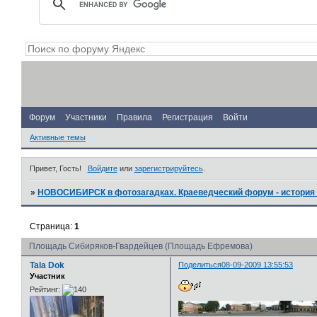
Форум
Участники
Правила
Регистрация
Войти
Активные темы
Привет, Гость!
Войдите
или
зарегистрируйтесь
.
»
НОВОСИБИРСК в фотозагадках. Краеведческий форум - история 
Страница:
1
Площадь Сибиряков-Гвардейцев (Площадь Ефремова)
Tala Dok
Поделиться
08-09-2009 13:55:53
Участник
Рейтинг: