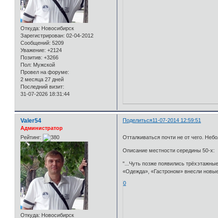
Откуда:
Новосибирск
Зарегистрирован
: 02-04-2012
Сообщений:
5209
Уважение:
+2124
Позитив:
+3266
Пол:
Мужской
Провел на форуме:
2 месяца 27 дней
Последний визит:
31-07-2026 18:31:44
Valer54
Поделиться
11-07-2014 12:59:51
Администратор
Рейтинг:
Отталкиваться почти не от чего. Неб
Описание местности середины 50-х:
"...Чуть позже появились трёхэтажные д
«Одежда», «Гастроном» внесли новые 
0
Откуда:
Новосибирск