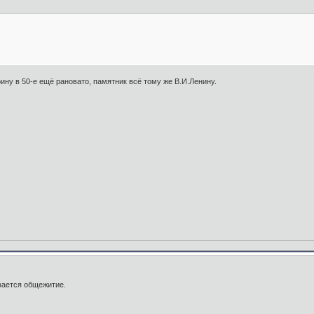
ину в 50-е ещё рановато, памятник всё тому же В.И.Ленину.
вается общежитие.