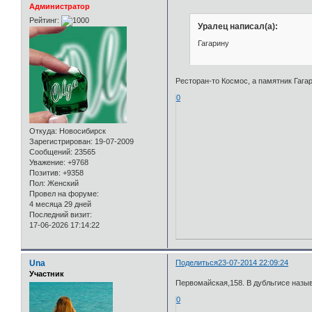
Администратор
Рейтинг:
Уралец написал(а):
Гагарину
Ресторан-то Космос, а памятник Гагар
0
Откуда:
Новосибирск
Зарегистрирован
: 19-07-2009
Сообщений:
23565
Уважение:
+9768
Позитив:
+9358
Пол:
Женский
Провел на форуме:
4 месяца 29 дней
Последний визит:
17-06-2026 17:14:22
Una
Поделиться
23-07-2014 22:09:24
Участник
Первомайская,158. В дубльгисе назы
0