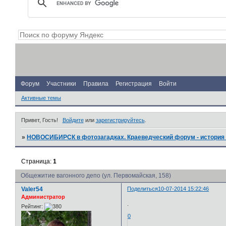
Форум
Участники
Правила
Регистрация
Войти
Активные темы
Привет, Гость!
Войдите
или
зарегистрируйтесь
.
»
НОВОСИБИРСК в фотозагадках. Краеведческий форум - история 
Страница:
1
Общежитие вагонного депо (ул. Первомайская, 158)
Valer54
Поделиться
10-07-2014 15:22:46
Администратор
.
Рейтинг:
0