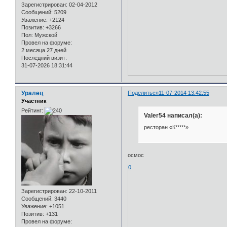
Зарегистрирован
: 02-04-2012
Сообщений:
5209
Уважение:
+2124
Позитив:
+3266
Пол:
Мужской
Провел на форуме:
2 месяца 27 дней
Последний визит:
31-07-2026 18:31:44
Уралец
Поделиться
11-07-2014 13:42:55
Участник
Рейтинг:
Valer54 написал(а):
ресторан «К*****»
осмос
0
Зарегистрирован
: 22-10-2011
Сообщений:
3440
Уважение:
+1051
Позитив:
+131
Провел на форуме: