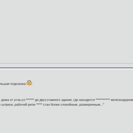
ольшая подсказка
ома от угла ул.******* до двухэтажного здания, где находится ************ железнодорож
штрихи, рабочий ритм ***** стал более спокойным, размеренным..."