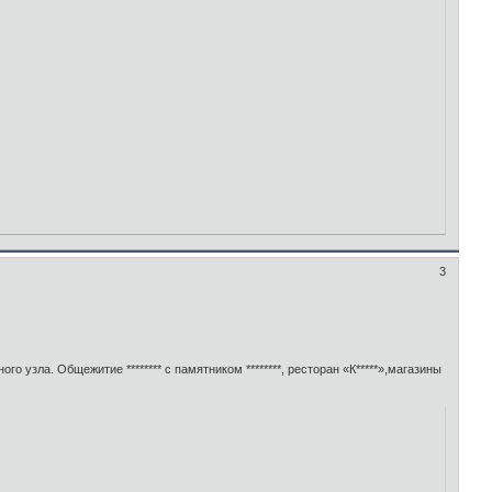
3
ного узла. Общежитие ******** с памятником ********, ресторан «К*****»,магазины