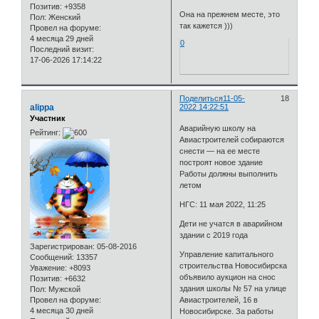
Позитив:
+9358
Она на прежнем месте, это
Пол:
Женский
так кажется )))
Провел на форуме:
4 месяца 29 дней
0
Последний визит:
17-06-2026 17:14:22
Поделиться
11-05-
18
alippa
2022 14:22:51
Участник
Аварийную школу на
Рейтинг:
Авиастроителей собираются
снести — на ее месте
построят новое здание
Работы должны выполнить
летом
НГС: 11 мая 2022, 11:25
Дети не учатся в аварийном
здании с 2019 года
Зарегистрирован
: 05-08-2016
Управление капитального
Сообщений:
13357
строительства Новосибирска
Уважение:
+8093
объявило аукцион на снос
Позитив:
+6632
здания школы № 57 на улице
Пол:
Мужской
Провел на форуме:
Авиастроителей, 16 в
4 месяца 30 дней
Новосибирске. За работы