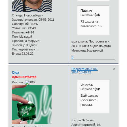
Палыч
написал(а):
Откуда:
Новосибирск
Зарегистрирован
: 08-03-2011
73 школа на
Сообщений:
11347
Котовского, 16.
Уважение:
+3549
Позитив:
+4414
Пол:
Мужской
Провел на форуме:
моя школа. Построена в н.
3 месяца 30 дней
30-х, и как я видно по фото
Последний визит:
Моторина 2-хэтажной
Вчера 23:08:22
0
Поделиться
23-06-
8
Olga
2014 13:40:42
Администратор
Рейтинг:
Valer54
написал(а):
Ещё одна из
известного
проекта.
Школа № 57 на
Авиастроителей, 16.