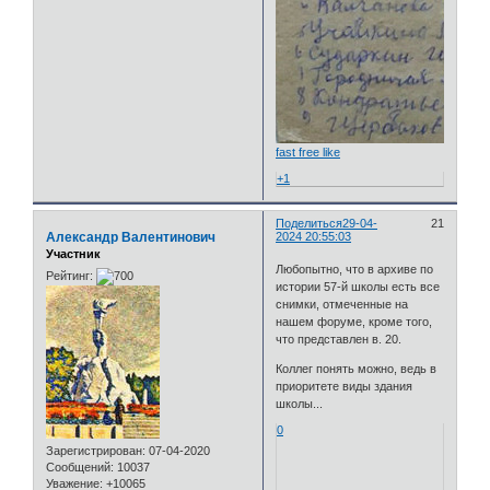
fast free like
+1
Поделиться
29-04-
21
Александр Валентинович
2024 20:55:03
Участник
Любопытно, что в архиве по
Рейтинг:
истории 57-й школы есть все
снимки, отмеченные на
нашем форуме, кроме того,
что представлен в. 20.
Коллег понять можно, ведь в
приоритете виды здания
школы...
0
Зарегистрирован
: 07-04-2020
Сообщений:
10037
Уважение:
+10065