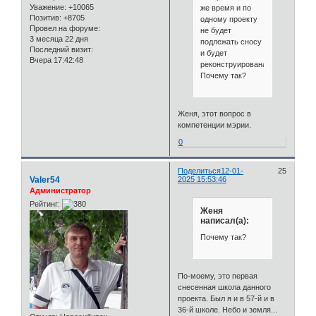
Уважение:
+10065
же время и по
Позитив:
+8705
одному проекту
Провел на форуме:
не будет
3 месяца 22 дня
подлежать сносу
Последний визит:
и будет
Вчера 17:42:48
реконструирована.
Почему так?
Женя, этот вопрос в
компетенции мэрии.
0
Поделиться
12-01-
25
Valer54
2025 15:53:46
Администратор
Рейтинг:
Женя
написал(а):
Почему так?
По-моему, это первая
снесенная школа данного
проекта. Был я и в 57-й и в
36-й школе. Небо и земля...