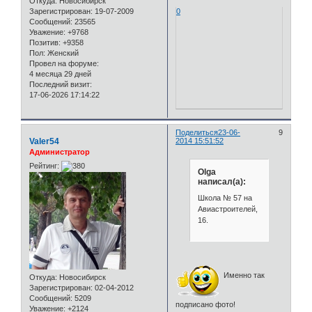
Откуда:
Новосибирск
0
Зарегистрирован
: 19-07-2009
Сообщений:
23565
Уважение:
+9768
Позитив:
+9358
Пол:
Женский
Провел на форуме:
4 месяца 29 дней
Последний визит:
17-06-2026 17:14:22
Поделиться
23-06-
9
Valer54
2014 15:51:52
Администратор
Рейтинг:
Olga
написал(а):
Школа № 57 на
Авиастроителей,
16.
Именно так
Откуда:
Новосибирск
Зарегистрирован
: 02-04-2012
Сообщений:
5209
подписано фото!
Уважение:
+2124