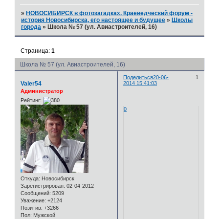
»
НОВОСИБИРСК в фотозагадках. Краеведческий форум -
история Новосибирска, его настоящее и будущее
»
Школы
города
»
Школа № 57 (ул. Авиастроителей, 16)
Страница:
1
Школа № 57 (ул. Авиастроителей, 16)
Поделиться
20-06-
1
Valer54
2014 15:41:03
Администратор
.
Рейтинг:
0
Откуда:
Новосибирск
Зарегистрирован
: 02-04-2012
Сообщений:
5209
Уважение:
+2124
Позитив:
+3266
Пол:
Мужской