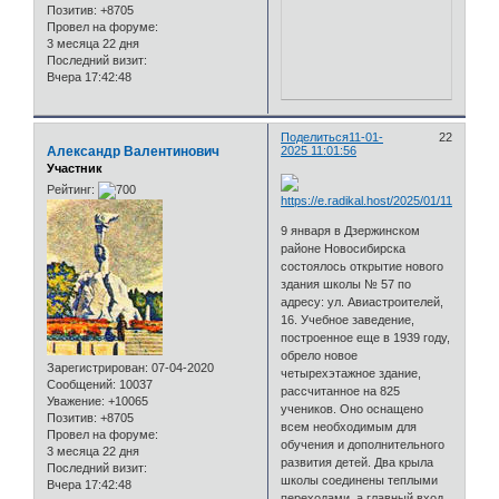
Позитив:
+8705
Провел на форуме:
3 месяца 22 дня
Последний визит:
Вчера 17:42:48
Поделиться
11-01-
22
Александр Валентинович
2025 11:01:56
Участник
Рейтинг:
9 января в Дзержинском
районе Новосибирска
состоялось открытие нового
здания школы № 57 по
адресу: ул. Авиастроителей,
16. Учебное заведение,
построенное еще в 1939 году,
обрело новое
Зарегистрирован
: 07-04-2020
четырехэтажное здание,
Сообщений:
10037
рассчитанное на 825
Уважение:
+10065
учеников. Оно оснащено
Позитив:
+8705
всем необходимым для
Провел на форуме:
обучения и дополнительного
3 месяца 22 дня
развития детей. Два крыла
Последний визит:
школы соединены теплыми
Вчера 17:42:48
переходами, а главный вход,