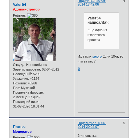
Поделиться
20-06-
4
Valer54
2014 17:42:06
Администратор
Рейтинг:
Valer54
написал(а):
Ещё одна из
известного
проекта.
Их таких
много
Если 10-я, то
что за лес?
Откуда:
Новосибирск
0
Зарегистрирован
: 02-04-2012
Сообщений:
5209
Уважение:
+2124
Позитив:
+3266
Пол:
Мужской
Провел на форуме:
2 месяца 27 дней
Последний визит:
31-07-2026 18:31:44
Поделиться
20-06-
5
Палыч
2014 20:02:07
Модератор
2-я попытка.
Рейтинг: