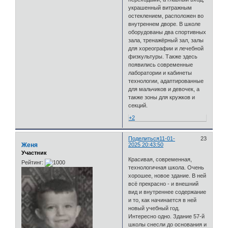
украшенный витражным
остеклением, расположен во
внутреннем дворе. В школе
оборудованы два спортивных
зала, тренажёрный зал, залы
для хореографии и лечебной
физкультуры. Также здесь
появились современные
лаборатории и кабинеты
технологии, адаптированные
для мальчиков и девочек, а
также зоны для кружков и
секций.
+2
Поделиться
11-01-
23
Женя
2025 20:43:50
Участник
Красивая, современная,
Рейтинг:
технологичная школа. Очень
хорошее, новое здание. В ней
всё прекрасно - и внешний
вид и внутреннее содержание
и то, как начинается в ней
новый учебный год.
Интересно одно. Здание 57-й
школы снесли до основания и