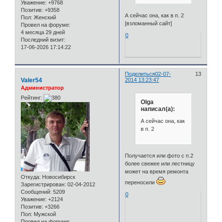
Уважение:
+9768
Позитив:
+9358
А сейчас она, как в п. 2
Пол:
Женский
[взломанный сайт]
Провел на форуме:
4 месяца 29 дней
0
Последний визит:
17-06-2026 17:14:22
Поделиться
02-07-
13
Valer54
2014 13:23:47
Администратор
Рейтинг:
Olga
написал(а):
А сейчас она, как
в п. 2
Получается или фото с п.2
более свежее или лестницу
может на время ремонта
Откуда:
Новосибирск
переносили
Зарегистрирован
: 02-04-2012
Сообщений:
5209
0
Уважение:
+2124
Позитив:
+3266
Пол:
Мужской
Провел на форуме: