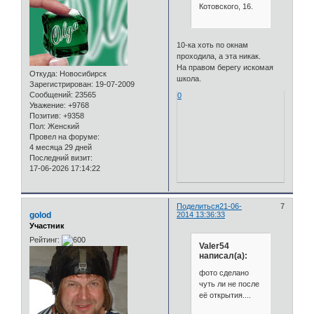
Котовского, 16.
10-ка хоть по окнам
проходила, а эта никак.
На правом берегу искомая
Откуда:
Новосибирск
школа.
Зарегистрирован
: 19-07-2009
Сообщений:
23565
0
Уважение:
+9768
Позитив:
+9358
Пол:
Женский
Провел на форуме:
4 месяца 29 дней
Последний визит:
17-06-2026 17:14:22
Поделиться
21-06-
7
golod
2014 13:36:33
Участник
Рейтинг:
Valer54
написал(а):
фото сделано
чуть ли не после
её открытия....