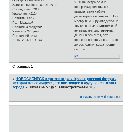
Откуда:
Новосибирск
57-я как будто со дня
Зарегистрирован
: 02-04-2012
постройки ремонта не
Сообщений:
5209
видела, даже кабинет
Уважение:
+2124
директора ужас какой-то. По-
Позитив:
+3266
моему в 57-й руководство не
Пол:
Мужской
дружило с начальством и ей
Провел на форуме:
не выделяли достаточных
2 месяца 27 дней
денег на ремонты, вот
Последний визит:
постепенно все и обветшало
31-07-2026 18:31:44
до состояния, когда проще
снести.
+2
Страница:
1
»
НОВОСИБИРСК в фотозагадках. Краеведческий форум -
история Новосибирска, его настоящее и будущее
»
Школы
города
»
Школа № 57 (ул. Авиастроителей, 16)
создать форум бесплатно