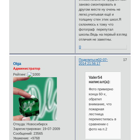
заново смонтировать в
другом месте ну очень не
легко,учитывая ещё и
толщину стен этих школ.Я
склоняюсь к тому что
фотограф перепутал
школы.Ведь на первый взгляд
отличия не заметны.
0
Поделиться
02-07-
17
Olga
2014 21:56:17
Администратор
Рейтинг:
Valer54
написал(а):
Фото примерно
конца 60-х,
обратил
внимание, что
пожарная
лестница
переместилась в
сравнении с
Откуда:
Новосибирск
Зарегистрирован
: 19-07-2009
фото на п.2
Сообщений:
23565
Уважение:
+9768