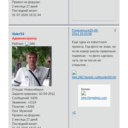
Провел на форуме:
2 месяца 27 дней
Последний визит:
31-07-2026 18:31:44
Поделиться
20-06-
2
Valer54
2014 15:43:56
Администратор
Ещё одна из известного
Рейтинг:
проекта. Год фото не знаю, но
если номер школы правильно
подписан - то фото сделано
чуть ли не после её
открытия....
Копия
Откуда:
Новосибирск
Зарегистрирован
: 02-04-2012
Сообщений:
5209
Уважение:
+2124
Позитив:
+3266
Пол:
Мужской
+1
Провел на форуме:
2 месяца 27 дней
Последний визит: