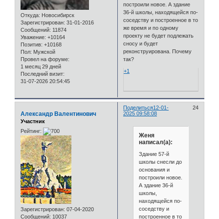
построили новое. А здание
36-й школы, находящейся по-
Откуда:
Новосибирск
соседству и построенное в то
Зарегистрирован
: 31-01-2016
же время и по одному
Сообщений:
11874
проекту не будет подлежать
Уважение:
+10164
сносу и будет
Позитив:
+10168
реконструирована. Почему
Пол:
Мужской
Провел на форуме:
так?
1 месяц 29 дней
+1
Последний визит:
31-07-2026 20:54:45
Поделиться
12-01-
24
Александр Валентинович
2025 09:58:08
Участник
Рейтинг:
Женя
написал(а):
Здание 57-й
школы снесли до
основания и
построили новое.
А здание 36-й
школы,
находящейся по-
соседству и
Зарегистрирован
: 07-04-2020
построенное в то
Сообщений:
10037