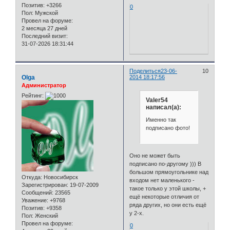
Позитив:
+3266
0
Пол:
Мужской
Провел на форуме:
2 месяца 27 дней
Последний визит:
31-07-2026 18:31:44
Поделиться
23-06-
10
Olga
2014 18:17:56
Администратор
Рейтинг:
Valer54
написал(а):
Именно так
подписано фото!
Оно не может быть
подписано по-другому ))) В
большом прямоугольнике над
Откуда:
Новосибирск
входом нет маленького -
Зарегистрирован
: 19-07-2009
такое только у этой школы, +
Сообщений:
23565
ещё некоторые отличия от
Уважение:
+9768
ряда других, но они есть ещё
Позитив:
+9358
у 2-х.
Пол:
Женский
Провел на форуме:
0