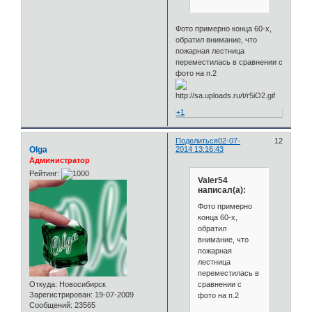
Фото примерно конца 60-х,
обратил внимание, что
пожарная лестница
переместилась в сравнении с
фото на п.2
+1
Поделиться
02-07-
12
Olga
2014 13:16:43
Администратор
Рейтинг:
Valer54
написал(а):
Фото примерно
конца 60-х,
обратил
внимание, что
пожарная
лестница
переместилась в
сравнении с
Откуда:
Новосибирск
Зарегистрирован
: 19-07-2009
фото на п.2
Сообщений:
23565