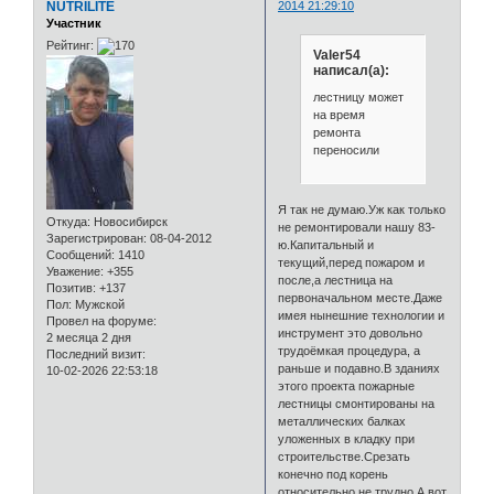
NUTRILITE
2014 21:29:10
Участник
Рейтинг:
Valer54
написал(а):
лестницу может
на время
ремонта
переносили
Я так не думаю.Уж как только
Откуда:
Новосибирск
не ремонтировали нашу 83-
Зарегистрирован
: 08-04-2012
ю.Капитальный и
Сообщений:
1410
текущий,перед пожаром и
Уважение:
+355
после,а лестница на
Позитив:
+137
первоначальном месте.Даже
Пол:
Мужской
имея нынешние технологии и
Провел на форуме:
инструмент это довольно
2 месяца 2 дня
трудоёмкая процедура, а
Последний визит:
раньше и подавно.В зданиях
10-02-2026 22:53:18
этого проекта пожарные
лестницы смонтированы на
металлических балках
уложенных в кладку при
строительстве.Срезать
конечно под корень
относительно не трудно.А вот