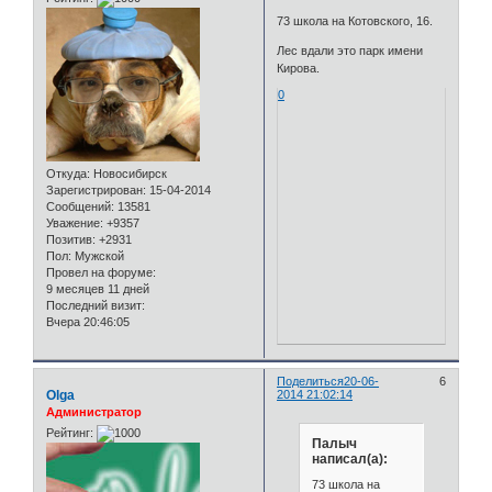
73 школа на Котовского, 16.
Лес вдали это парк имени
Кирова.
0
Откуда:
Новосибирск
Зарегистрирован
: 15-04-2014
Сообщений:
13581
Уважение:
+9357
Позитив:
+2931
Пол:
Мужской
Провел на форуме:
9 месяцев 11 дней
Последний визит:
Вчера 20:46:05
Поделиться
20-06-
6
Olga
2014 21:02:14
Администратор
Рейтинг:
Палыч
написал(а):
73 школа на