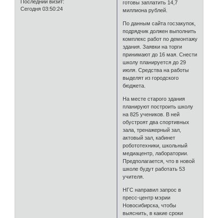
Последний визит:
готовы заплатить 14,7
Сегодня 03:50:24
миллиона рублей.
По данным сайта госзакупок,
подрядчик должен выполнить
комплекс работ по демонтажу
здания. Заявки на торги
принимают до 16 мая. Снести
школу планируется до 29
июля. Средства на работы
выделят из городского
бюджета.
На месте старого здания
планируют построить школу
на 825 учеников. В ней
обустроят два спортивных
зала, тренажерный зал,
актовый зал, кабинет
робототехники, школьный
медиацентр, лаборатории.
Предполагается, что в новой
школе будут работать 53
учителя.
НГС направил запрос в
пресс-центр мэрии
Новосибирска, чтобы
выяснить, в какие сроки