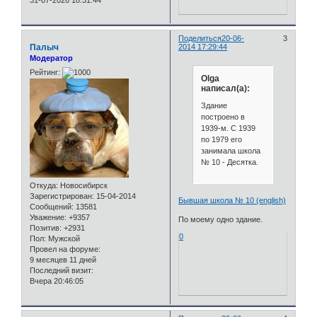
31-07-2026 18:31:44
Поделиться
20-06-
3
Палыч
2014 17:29:44
Модератор
Рейтинг:
Olga
написал(а):
Здание
построено в
1939-м. С 1939
по 1979 его
занимала школа
№ 10 - Десятка.
Откуда:
Новосибирск
Зарегистрирован
: 15-04-2014
Бывшая школа № 10 (english)
Сообщений:
13581
Уважение:
+9357
По моему одно здание.
Позитив:
+2931
0
Пол:
Мужской
Провел на форуме:
9 месяцев 11 дней
Последний визит:
Вчера 20:46:05