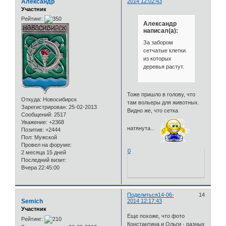
Александр
2014 12:02:43
Участник
Рейтинг:
Александр
написал(а):
За забором
сетчатые клетки.
из которых
деревья растут.
Тоже пришло в голову, что
Откуда:
Новосибирск
там вольеры для животных.
Зарегистрирован
: 25-02-2013
Видно же, что сетка
Сообщений:
2517
Уважение:
+2368
натянута...
Позитив:
+2444
Пол:
Мужской
Провел на форуме:
0
2 месяца 15 дней
Последний визит:
Вчера 22:45:00
Поделиться
14-06-
14
Semich
2014 12:17:43
Участник
Еще похоже, что фото
Рейтинг:
Константина и Ольги - разных