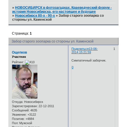
»
НОВОСИБИРСК в фотозагадках. Краеведческий форум -
история Новосибирска, его настоящее и будущее
»
Новосибирск 80-х - 90-х
»
Забор старого зоопарка со
стороны ул. Каменской
Страница:
1
Забор старого зоопарка со стороны ул. Каменской
Поделиться
13-06-
1
Ощепков
2014 15:21:59
Участник
Симпатичный заборчик.
Рейтинг:
0
Откуда:
Новосибирск
Зарегистрирован
: 22-12-2011
Сообщений:
4635
Уважение:
+3122
Позитив:
+4884
Пол:
Мужской