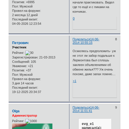
Позитив:
+6995
начали практиковать. Видел
Пол:
Мужской
где то ещё и с пиками на
Провел на форуме:
кончиках.
2 месяца 12 дней
0
Последний визит:
04-05-2026 12:23:54
Поделиться
14-06-
8
Петрович
2014 10:55:15
Участник
Осмелюсь предположить- уж
Рейтинг:
не этот ли забор подальше к
Зарегистрирован
: 21-03-2013
Лермонтова был сплошь
Сообщений:
105
заклеен объявлениями об
Уважение:
+21
обмене жилья??? Уж очень
Позитив:
+37
похоже, даже запах помню....
Пол:
Мужской
Провел на форуме:
+1
3 дня 14 часов
Последний визит:
19-12-2025 20:34:37
Поделиться
14-06-
9
Olga
2014 11:01:41
Администратор
Рейтинг:
evg_e1
написал(а):