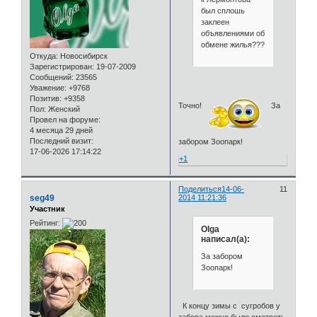
был сплошь
заклеен
объявлениями об
обмене жилья???
Откуда:
Новосибирск
Зарегистрирован
: 19-07-2009
Сообщений:
23565
Уважение:
+9768
Позитив:
+9358
Точно!
За
Пол:
Женский
Провел на форуме:
4 месяца 29 дней
Последний визит:
забором Зоопарк!
17-06-2026 17:14:22
+1
Поделиться
14-06-
11
seg49
2014 11:21:36
Участник
Рейтинг:
Olga
написал(а):
За забором
Зоопарк!
К концу зимы с сугробов у