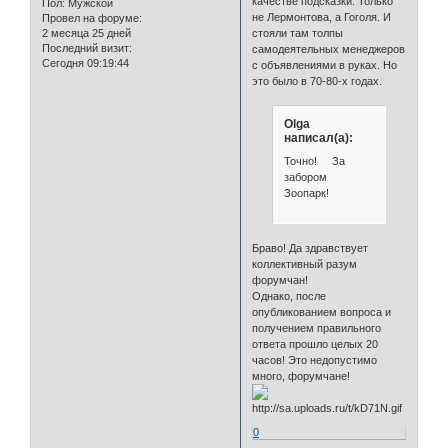
качестве подсказки. Только
Пол:
Мужской
не Лермонтова, а Гоголя. И
Провел на форуме:
2 месяца 25 дней
стояли там толпы
Последний визит:
самодеятельных менеджеров
Сегодня 09:19:44
с объявлениями в руках. Но
это было в 70-80-х годах.
Olga
написал(а):
Точно! За
забором
Зоопарк!
Браво! Да здравствует
коллективный разум
форумчан!
Однако, после
опубликованием вопроса и
получением правильного
ответа прошло целых 20
часов! Это недопустимо
много, форумчане!
0