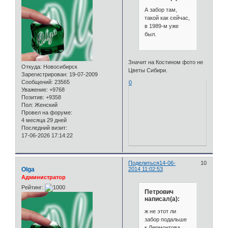
А забор там,
такой как сейчас,
в 1989-м уже
был.
Значит на Костином фото не
Откуда:
Новосибирск
Цветы Сибири.
Зарегистрирован
: 19-07-2009
Сообщений:
23565
0
Уважение:
+9768
Позитив:
+9358
Пол:
Женский
Провел на форуме:
4 месяца 29 дней
Последний визит:
17-06-2026 17:14:22
Поделиться
14-06-
10
Olga
2014 11:02:53
Администратор
Рейтинг:
Петрович
написал(а):
ж не этот ли
забор подальше
к Лермонтова