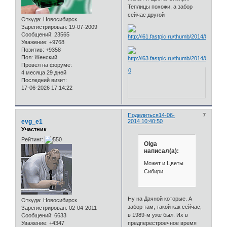
Теплицы похожи, а забор
сейчас другой
Откуда:
Новосибирск
Зарегистрирован
: 19-07-2009
Сообщений:
23565
Уважение:
+9768
Позитив:
+9358
Пол:
Женский
Провел на форуме:
0
4 месяца 29 дней
Последний визит:
17-06-2026 17:14:22
Поделиться
14-06-
7
evg_e1
2014 10:40:50
Участник
Рейтинг:
Olga
написал(а):
Может и Цветы
Сибири.
Ну на Дачной которые. А
Откуда:
Новосибирск
забор там, такой как сейчас,
Зарегистрирован
: 02-04-2011
в 1989-м уже был. Их в
Сообщений:
6633
Уважение:
+4347
предперестроечное время