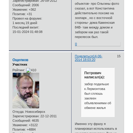
Зарегистрирован
: 26-09-2012
объектов- про Ольгины фото
Сообщений:
2006
сказал, а вот Константина
Уважение:
+362
действительно похоже на
Позитив:
+31
зоопарк , но с восточной
Провел на форуме:
стороны- дома Каменская
1 месяц 19 дней
Последний визит:
84В- там между домом и
15-01-2024 01:48:08
забором как раз такой
перелесок был.
0
Поделиться
14-06-
15
Ощепков
2014 18:03:20
Участник
Рейтинг:
Петрович
написал(а):
забор подальше
к Лермонтова
был сплошь
заклеен
объявлениями об
обмене жилья
Откуда:
Новосибирск
Зарегистрирован
: 22-12-2011
Сообщений:
4635
Именно эту фразу я
Уважение:
+3122
планировал использовать в
Позитив:
+4884