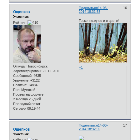
Поделиться
14-06-
16
Ощепков
2014 18:31:53
Участник
То же, позднее и в цвете!
Рейтинг:
Откуда:
Новосибирск
+1
Зарегистрирован
: 22-12-2011
Сообщений:
4635
Уважение:
+3122
Позитив:
+4884
Пол:
Мужской
Провел на форуме:
2 месяца 25 дней
Последний визит:
Сегодня 09:19:44
Поделиться
14-06-
17
Ощепков
2014 18:32:59
Участник