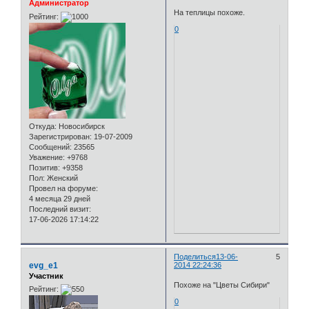
Администратор
На теплицы похоже.
Рейтинг:
0
Откуда:
Новосибирск
Зарегистрирован
: 19-07-2009
Сообщений:
23565
Уважение:
+9768
Позитив:
+9358
Пол:
Женский
Провел на форуме:
4 месяца 29 дней
Последний визит:
17-06-2026 17:14:22
Поделиться
13-06-
5
evg_e1
2014 22:24:36
Участник
Похоже на "Цветы Сибири"
Рейтинг:
0