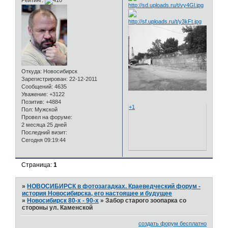
Рейтинг:
Откуда:
Новосибирск
Зарегистрирован
: 22-12-2011
Сообщений:
4635
Уважение:
+3122
Позитив:
+4884
Пол:
Мужской
Провел на форуме:
2 месяца 25 дней
Последний визит:
Сегодня 09:19:44
+1
Страница:
1
»
НОВОСИБИРСК в фотозагадках. Краеведческий форум -
история Новосибирска, его настоящее и будущее
»
Новосибирск 80-х - 90-х
»
Забор старого зоопарка со
стороны ул. Каменской