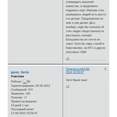
утверждать решение
комиссии, а предложить
подумать ещё. Именам этих
уважаемых людей есть место
и в центре. Предложения по
ним я уже делал. Да и
вообще, надо бы сначала об
этих людях общественности
рассказать пошире.
Большинство их почти не
знает. Хотя бы пару статей в
Комсомолке, на НГС и других
попсовых СМИ.
+1
Поделиться
03-06-
3
jason_forris
2014 19:33:07
Участник
Зато Крым наш!
Рейтинг:
Зарегистрирован
: 20-05-2012
+1
Сообщений:
474
Уважение:
+56
Позитив:
+7
Провел на форуме:
14 дней 1 час
Последний визит:
17-09-2023 19:26:47