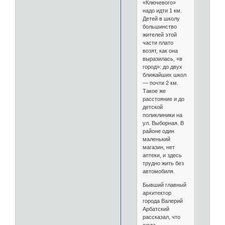
«Ключевого»
надо идти 1 км.
Детей в школу
большинство
жителей этой
части плато
возят, как она
выразилась, «в
город»: до двух
ближайших школ
— почти 2 км.
Такое же
расстояние и до
детской
поликлиники на
ул. Выборная. В
районе один
маленький
магазин, нет
аптеки, и здесь
трудно жить без
автомобиля.
Бывший главный
архитектор
города Валерий
Арбатский
рассказал, что
сюда