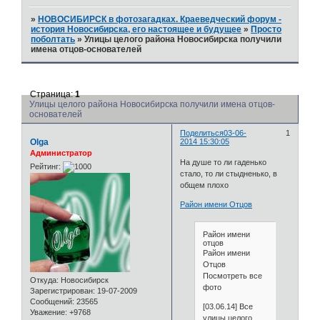
»
НОВОСИБИРСК в фотозагадках. Краеведческий форум -
история Новосибирска, его настоящее и будущее
»
Просто
поболтать
»
Улицы целого района Новосибирска получили
имена отцов-основателей
Страница:
1
Улицы целого района Новосибирска получили имена отцов-
основателей
Поделиться
03-06-
1
Olga
2014 15:30:05
Администратор
На душе то ли гаденько
Рейтинг:
стало, то ли стыдненько, в
общем плохо
Район имени Отцов
Район имени
отцов
Район имени
Отцов
Посмотреть все
Откуда:
Новосибирск
фото
Зарегистрирован
: 19-07-2009
Сообщений:
23565
[03.06.14] Все
Уважение:
+9768
улицы целого