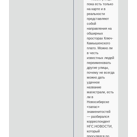
пока есть только
на карте и в
реальности
представляют
собой
направления на
обширных
просторах Ключ-
Камышенского
плато. Можно ли
в честь
известных людей
переименовать
другие улицы,
почему не всегда
можно дать
удачное
название
магистрали, есть
ли в
Новосибирске
«запас»
знаменитостей
— разбирался
корреспондент
НГС.НОВОСТИ,
который
прогулялся по