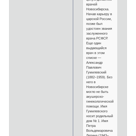
врачей
Новосибирска.
Начав карьеру в
царской России,
позже был
удостоен звания
заслуженного
врача РСФСР.
Еще один
выдающийся
врач в этом
списке —
Александр
Павлович
Гумилевский
(1882–1959). Без
него в
Новосибирске
могло не быть
акушерско-
гинекологической
помощи. Имя
Гумилевского
носит родильный
дом № 1. Имя
Петра
Вольдемаровича
Лепина (1943–