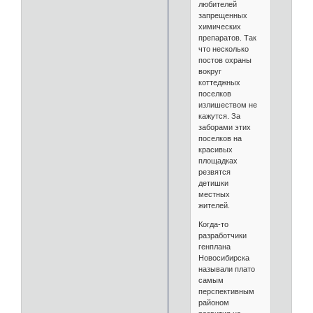
любителей
запрещенных
химических
препаратов. Так
что несколько
постов охраны
вокруг
коттеджных
поселков
излишеством не
кажутся. За
заборами этих
поселков на
красивых
площадках
резвятся
детишки
местных
жителей.
Когда-то
разработчики
генплана
Новосибирска
называли плато
самым
перспективным
районом