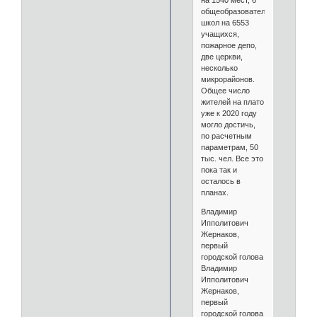
общеобразовательных
школ на 6553
учащихся,
пожарное депо,
две церкви,
несколько
микрорайонов.
Общее число
жителей на плато
уже к 2020 году
могло достичь,
по расчетным
параметрам, 50
тыс. чел. Все это
пока так и
осталось в
планах.
Владимир
Ипполитович
Жернаков,
первый
городской голова
Владимир
Ипполитович
Жернаков,
первый
городской голова