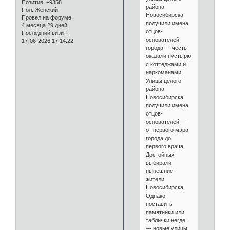
Позитив:
+9358
района
Пол:
Женский
Новосибирска
Провел на форуме:
получили имена
4 месяца 29 дней
отцов-
Последний визит:
основателей
17-06-2026 17:14:22
города — честь
оказали пустырю
с коттеджами и
наркоманами
Улицы целого
района
Новосибирска
получили имена
отцов-
основателей —
от первого мэра
города до
первого врача.
Достойных
выбирали
нынешние
жители
Новосибирска.
Однако
поставить
памятники или
таблички негде
— новые улицы