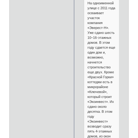
На одноименной
улице с 2011 года
осваивает
участок
компания
«Эверест-Н».
Уже сдано шесть
10–16-этажных
домов. В этом
году сдается еще
один дом и,
возможно,
начнется
строительство
еще двух. Кроме
«Красной Горки»
коттеджи есть в
микрорайоне
«Ключевой»,
который строит
«Экоинвест». Их
сдано около
десятка. В этом
году
«Экоинвест»
возводит сразу
пять 4-этажных
домов, из окон