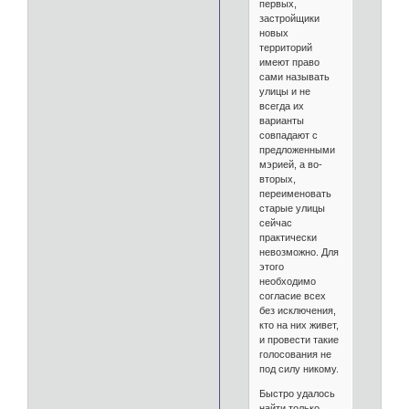
первых,
застройщики
новых
территорий
имеют право
сами называть
улицы и не
всегда их
варианты
совпадают с
предложенными
мэрией, а во-
вторых,
переименовать
старые улицы
сейчас
практически
невозможно. Для
этого
необходимо
согласие всех
без исключения,
кто на них живет,
и провести такие
голосования не
под силу никому.
Быстро удалось
найти только