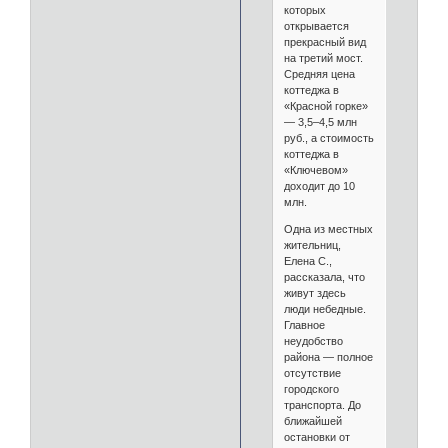
которых
открывается
прекрасный вид
на третий мост.
Средняя цена
коттеджа в
«Красной горке»
— 3,5–4,5 млн
руб., а стоимость
коттеджа в
«Ключевом»
доходит до 10
млн.
Одна из местных
жительниц,
Елена С.,
рассказала, что
живут здесь
люди небедные.
Главное
неудобство
района — полное
отсутствие
городского
транспорта. До
ближайшей
остановки от