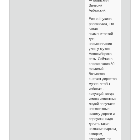
— объяснил
Валерий
Арбатский.
Елена Щукина
рассказала, что
запас
знаменитостей
для
наименования
улиц у музея
Новосибирска
есть. Сейчас в
списке около 30
фамилий.
Возможно,
считает директор
музея, чтобы
избежать
ситуаций, когда
имена известных
людей получают
неизвестные
никому дороги и
переулки, надо
давать такие
названия паркам,
скверам,
площадям, т.е.