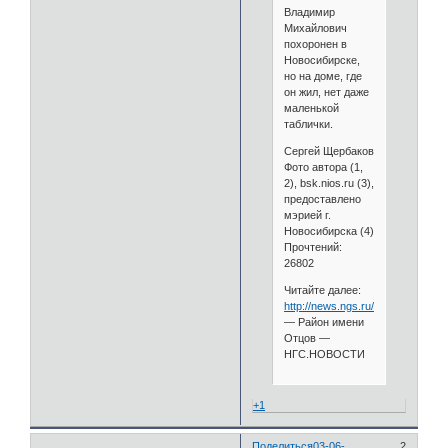
Владимир
Михайлович
похоронен в
Новосибирске,
но на доме, где
он жил, нет даже
маленькой
таблички.
Сергей Щербаков
Фото автора (1,
2), bsk.nios.ru (3),
предоставлено
мэрией г.
Новосибирска (4)
Прочтений:
26802
Читайте далее:
http://news.ngs.ru/more/1823221/
— Район имени
Отцов —
НГС.НОВОСТИ
+1
Поделиться
03-06-
2