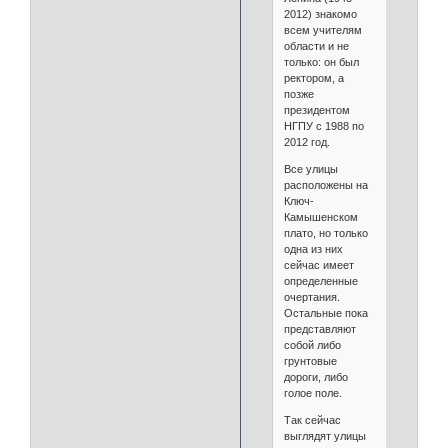
2012) знакомо
всем учителям
области и не
только: он был
ректором, а
позже
президентом
НГПУ с 1988 по
2012 год.
Все улицы
расположены на
Ключ-
Камышенском
плато, но только
одна из них
сейчас имеет
определенные
очертания.
Остальные пока
представляют
собой либо
грунтовые
дороги, либо
голое поле.
Так сейчас
выглядят улицы