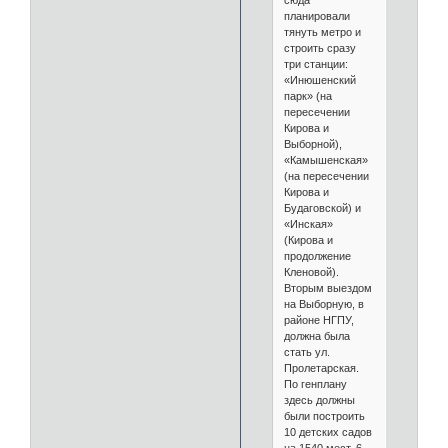
планировали
тянуть метро и
строить сразу
три станции:
«Инюшенский
парк» (на
пересечении
Кирова и
Выборной),
«Камышенская»
(на пересечении
Кирова и
Будаговской) и
«Инская»
(Кирова и
продолжение
Кленовой).
Вторым выездом
на Выборную, в
районе НГПУ,
должна была
стать ул.
Пролетарская.
По генплану
здесь должны
были построить
10 детских садов
на 1540 мест, 6