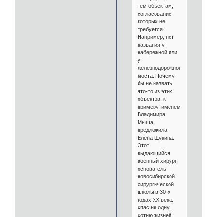
тем объектам,
согласование
которых не
требуется.
Например, нет
названия у
набережной или
у
железнодорожного
моста. Почему
бы не назвать
что-то из этих
объектов, к
примеру, именем
Владимира
Мыша,
предложила
Елена Щукина.
Этот
выдающийся
военный хирург,
основатель
новосибирской
хирургической
школы в 30-х
годах ХХ века,
спас не одну
сотню жизней.