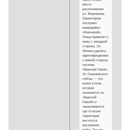
место
расположения
ул. Жернакова.
Ориентиром
послужил
микрорайон
«Ключевой».
Улица примкнет к
нему с западной
стороны. Ул.
Лепина удалось
идентифицировать
с южной стороны
поселка
«Красная Горка».
Ул. Гумилевского
сейчас — это
колея в поле,
которая
начинается за
«Красной
Горкой» и
заканчивается
где-то возле
территории
института
внутренних
войск. Так же