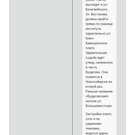
выглядит и ул.
Белелюбского.
Ул. Востокова
должна пройти
прямо по границе
института
параллельно ул.
Ключ-
Камышенское
плато.
Удивительная
судьба ждет
улицу, названную
в честь
Будагова. Она
появится в
Новосибирске во
второй раз.
Раньше название
«Будаговская»
носила ул.
Большевистская.
Застройка плато,
хоть и не
ударными
темпами,
ведется давно.