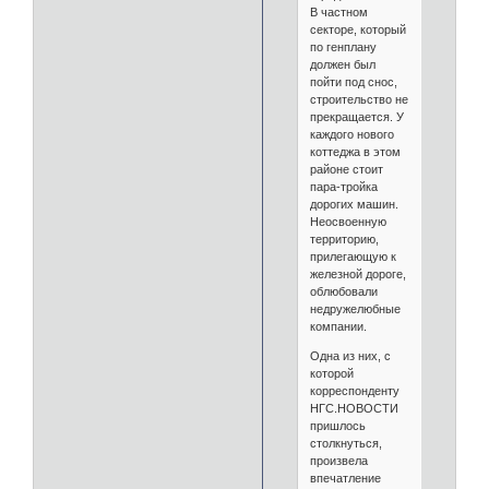
В частном
секторе, который
по генплану
должен был
пойти под снос,
строительство не
прекращается. У
каждого нового
коттеджа в этом
районе стоит
пара-тройка
дорогих машин.
Неосвоенную
территорию,
прилегающую к
железной дороге,
облюбовали
недружелюбные
компании.
Одна из них, с
которой
корреспонденту
НГС.НОВОСТИ
пришлось
столкнуться,
произвела
впечатление