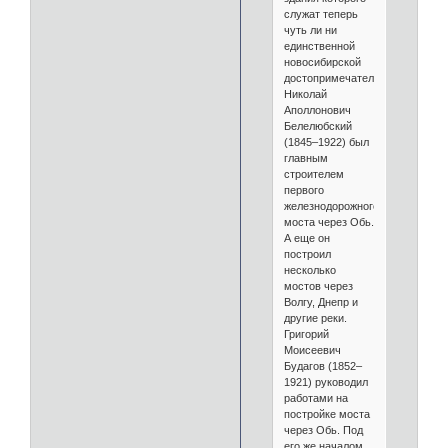
служат теперь
чуть ли ни
единственной
новосибирской
достопримечательностью.
Николай
Аполлонович
Белелюбский
(1845–1922) был
главным
строителем
первого
железнодорожного
моста через Обь.
А еще он
построил
несколько
мостов через
Волгу, Днепр и
другие реки.
Григорий
Моисеевич
Будагов (1852–
1921) руководил
работами на
постройке моста
через Обь. Под
его же началом