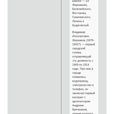
районе — ул.
Жернакова,
Белелюбского,
Востокова,
Гумилевского,
Лепина и
Будаговской.
Владимир
Ипполитович
Жернаков (1878–
1942?) — первый
городской
голова,
отправлявший
эту должность с
1909 по 1914
годы. При нем в
городе
появились
водопровод,
электричество и
телефон, он
заключил первый
контракт с
архитектором
Андреем
Крячковым,
здания которого