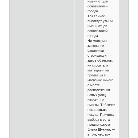
имени отцов-
основателей
города
Так сейчас
выглядят улицы
имени отцов-
основателей
города
Ни местные
жители, ни
охранники
строящихся
здесь объектов,
ни строители
коттеджей, ни
продавцы в
магазине ничего
о месте
расположения
новых улиц
сказать не
смогли. Таблички
пока вешать
некуда. Причина
выбора места,
предположила
Елена Щукина, —
в том, что, во-