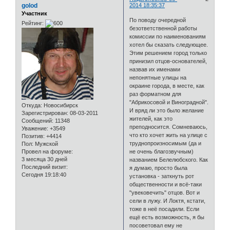
golod
2014 18:35:37
Участник
По поводу очередной
Рейтинг:
безответственной работы
комиссии по наименованиям
хотел бы сказать следующее.
Этим решением город только
принизил отцов-основателей,
назвав их именами
непонятные улицы на
окраине города, в месте, как
раз форматном для
"Абрикосовой и Виноградной".
Откуда:
Новосибирск
И вряд ли это было желание
Зарегистрирован
: 08-03-2011
жителей, как это
Сообщений:
11348
преподносится. Сомневаюсь,
Уважение:
+3549
что кто хочет жить на улице с
Позитив:
+4414
труднопроизносимым (да и
Пол:
Мужской
Провел на форуме:
не очень благозвучным)
3 месяца 30 дней
названием Белелюбского. Как
Последний визит:
я думаю, просто была
Сегодня 19:18:40
установка - заткнуть рот
общественности и всё-таки
"увековечить" отцов. Вот и
сели в лужу. И Локтя, кстати,
тоже в неё посадили. Если
ещё есть возможность, я бы
посоветовал ему не