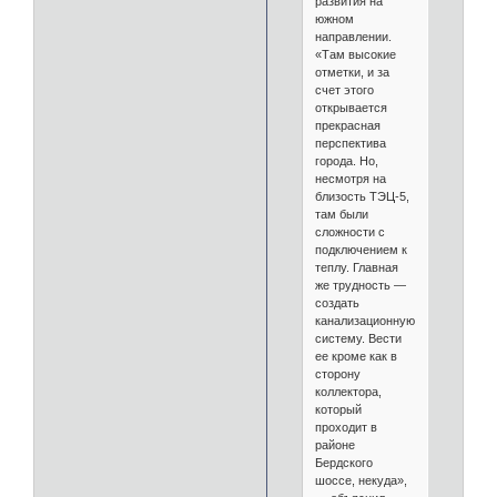
развития на
южном
направлении.
«Там высокие
отметки, и за
счет этого
открывается
прекрасная
перспектива
города. Но,
несмотря на
близость ТЭЦ-5,
там были
сложности с
подключением к
теплу. Главная
же трудность —
создать
канализационную
систему. Вести
ее кроме как в
сторону
коллектора,
который
проходит в
районе
Бердского
шоссе, некуда»,