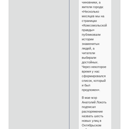
чиновники, а
жители города:
«Несколько
месяцев мы на
страницах
«Комсомольской
правды»
публиковали
истории
знаменитых
людей, а
читатели
выбирали
достойных.
Через некоторое
время у нас
сформировался
список, который
и был
предложен».
В мае мэр
Анатолий Локоть
подписал
распоряжение
назвать шесть
новых улиц в
Октябрьском