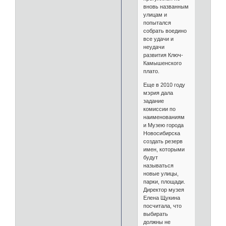
вновь названным
улицам и
попытался
собрать воедино
все удачи и
неудачи
развития Ключ-
Камышенского
плато.
Еще в 2010 году
мэрия дала
задание
комиссии по
наименованиям
и Музею города
Новосибирска
создать резерв
имен, которыми
будут
называться
новые улицы,
парки, площади.
Директор музея
Елена Щукина
посчитала, что
выбирать
должны не