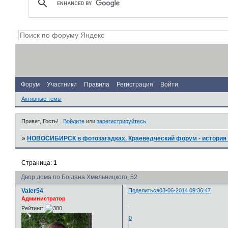
Форум
Участники
Правила
Регистрация
Войти
Активные темы
Привет, Гость!
Войдите
или
зарегистрируйтесь
.
»
НОВОСИБИРСК в фотозагадках. Краеведческий форум - история 
Страница:
1
Двор дома по Богдана Хмельницкого, 52
Valer54
Поделиться
03-06-2014 09:36:47
Администратор
.
Рейтинг:
0