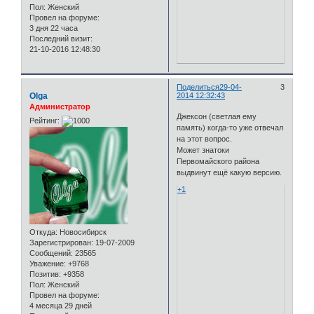
Пол:
Женский
Провел на форуме:
3 дня 22 часа
Последний визит:
21-10-2016 12:48:30
Поделиться
29-04-
3
Olga
2014 12:32:43
Администратор
Джексон (светлая ему
Рейтинг:
память) когда-то уже отвечал
на этот вопрос.
Может знатоки
Первомайского района
выдвинут ещё какую версию.
+1
Откуда:
Новосибирск
Зарегистрирован
: 19-07-2009
Сообщений:
23565
Уважение:
+9768
Позитив:
+9358
Пол:
Женский
Провел на форуме:
4 месяца 29 дней