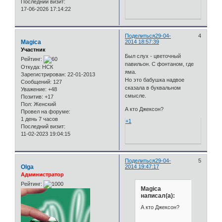
Последний визит:
17-06-2026 17:14:22
Поделиться
29-04-
4
Magica
2014 18:57:39
Участник
Был слух - цветочный
Рейтинг:
павильон. С фонтаном, где
Откуда:
НСК
яма.
Зарегистрирован
: 22-01-2013
Но это бабушка надвое
Сообщений:
127
сказала в буквальном
Уважение:
+48
смысле.
Позитив:
+17
Пол:
Женский
А кто Джексон?
Провел на форуме:
1 день 7 часов
+1
Последний визит:
11-02-2023 19:04:15
Поделиться
29-04-
5
Olga
2014 19:47:17
Администратор
Рейтинг:
Magica
написал(а):
А кто Джексон?