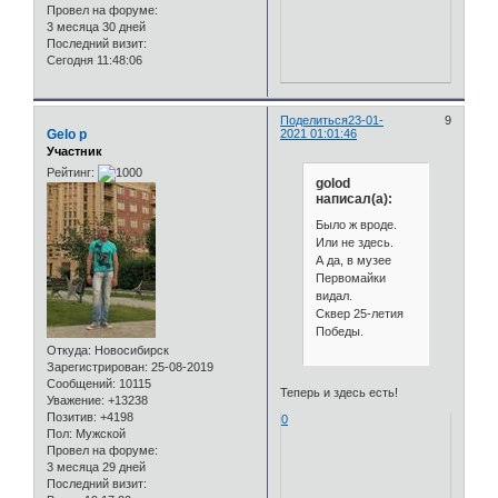
Провел на форуме:
3 месяца 30 дней
Последний визит:
Сегодня 11:48:06
Поделиться
23-01-
9
Gelo p
2021 01:01:46
Участник
Рейтинг:
golod
написал(а):
Было ж вроде.
Или не здесь.
А да, в музее
Первомайки
видал.
Сквер 25-летия
Победы.
Откуда:
Новосибирск
Зарегистрирован
: 25-08-2019
Сообщений:
10115
Теперь и здесь есть!
Уважение:
+13238
Позитив:
+4198
0
Пол:
Мужской
Провел на форуме:
3 месяца 29 дней
Последний визит: