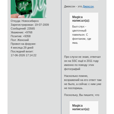
Джексон - это
Джексон
.
Magica
написал(а):
Откуда:
Новосибирск
Зарегистрирован
: 19-07-2009
Был слух -
Сообщений:
23565
цветочный
Уважение:
+9768
павильон. С
Позитив:
+9358
фонтаном, где
Пол:
Женский
яма.
Провел на форуме:
4 месяца 29 дней
Последний визит:
17-06-2026 17:14:22
Про слухи не знаю, отвечал
он на SSC ещё в 2011 году
именно по поводу этих
фотографий
Насколько помню,
возражений на его ответ там
не было, а сейчас с ним уже
не поспоришь.
Поскольку, Вы пишите, что
Magica
написал(а):