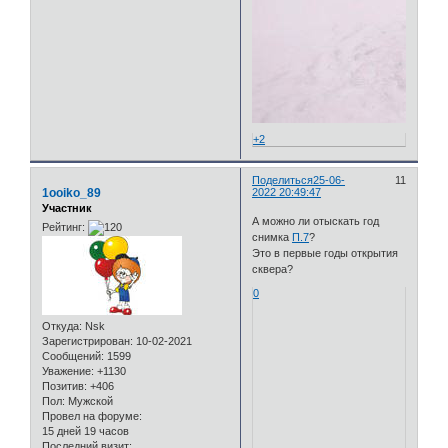
+2
Поделиться
25-06-
11
1ooiko_89
2022 20:49:47
Участник
А можно ли отыскать год
Рейтинг:
снимка
П.7
?
Это в первые годы открытия
сквера?
0
Откуда:
Nsk
Зарегистрирован
: 10-02-2021
Сообщений:
1599
Уважение:
+1130
Позитив:
+406
Пол:
Мужской
Провел на форуме:
15 дней 19 часов
Последний визит: