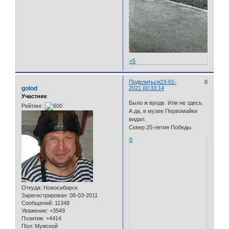
+5
Поделиться
23-01-
8
golod
2021 00:33:14
Участник
Было ж вроде. Или не здесь.
Рейтинг:
А да, в музее Первомайки
видал.
Сквер 25-летия Победы.
0
Откуда:
Новосибирск
Зарегистрирован
: 08-03-2011
Сообщений:
11348
Уважение:
+3549
Позитив:
+4414
Пол:
Мужской