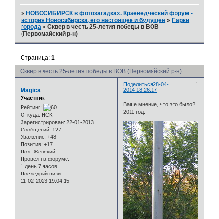
»
НОВОСИБИРСК в фотозагадках. Краеведческий форум -
история Новосибирска, его настоящее и будущее
»
Парки
города
»
Сквер в честь 25-летия победы в ВОВ
(Первомайский р-н)
Страница:
1
Сквер в честь 25-летия победы в ВОВ (Первомайский р-н)
Поделиться
28-04-
1
Magica
2014 18:26:17
Участник
Ваше мнение, что это было?
Рейтинг:
2011 год.
Откуда:
НСК
Зарегистрирован
: 22-01-2013
Сообщений:
127
Уважение:
+48
Позитив:
+17
Пол:
Женский
Провел на форуме:
1 день 7 часов
Последний визит:
11-02-2023 19:04:15