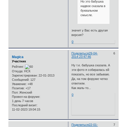
Но это бабушка
надвое сказала в
буквальном
смысле.
значит у Вас есть другая
версия?
0
Поделиться
29-04-
6
Magica
2014 23:47:46
Участник
Ну т.е. бабушка сказала. А
Рейтинг:
эти фото я собиралась ей
Откуда:
НСК
показать, но все забываю.
Зарегистрирован
: 22-01-2013
Да, на том форуме четко
Сообщений:
127
ответили.
Уважение:
+48
Как жаль-то...
Позитив:
+17
Пол:
Женский
0
Провел на форуме:
1 день 7 часов
Последний визит:
11-02-2023 19:04:15
Поделиться
22-01-
7