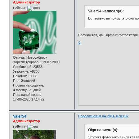
Администратор
Рейтинг:
Valer54 написал(а):
Вот только не пойму, это они п
Получается, да. Эффект фотосжатия (
0
Откуда:
Новосибирск
Зарегистрирован
: 19-07-2009
Сообщений:
23565
Уважение:
+9768
Позитив:
+9358
Пол:
Женский
Провел на форуме:
4 месяца 29 дней
Последний визит:
17-06-2026 17:14:22
Valer54
Поделиться
10-04-2014 16:03:07
Администратор
Рейтинг:
Olga написал(а):
Эффект фотосжатия (или как та