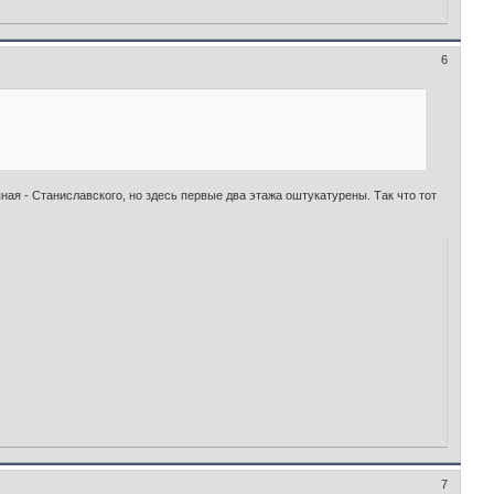
6
ая - Станиславского, но здесь первые два этажа оштукатурены. Так что тот
7