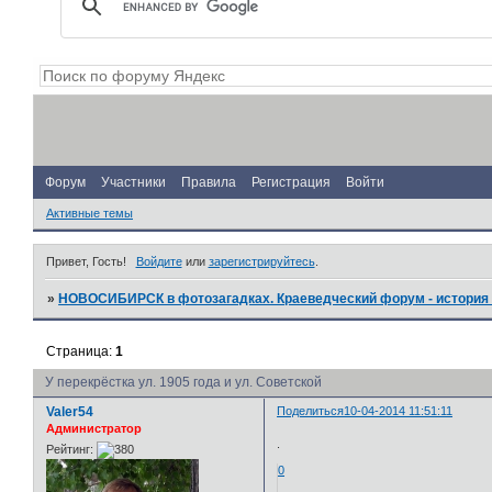
Форум
Участники
Правила
Регистрация
Войти
Активные темы
Привет, Гость!
Войдите
или
зарегистрируйтесь
.
»
НОВОСИБИРСК в фотозагадках. Краеведческий форум - история 
Страница:
1
У перекрёстка ул. 1905 года и ул. Советской
Valer54
Поделиться
10-04-2014 11:51:11
Администратор
.
Рейтинг:
0