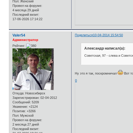
Пол:
Женский
Провел на форуме:
4 месяца 29 дней
Последний визит:
17-06-2026 17:14:22
Valer54
Поделиться
10-04-2014 15:54:50
Администратор
Рейтинг:
Александр написал(а):
Советская, 97 - слева и Советск
Ну это я так, поскромничал
Вот т
0
Откуда:
Новосибирск
Зарегистрирован
: 02-04-2012
Сообщений:
5209
Уважение:
+2124
Позитив:
+3266
Пол:
Мужской
Провел на форуме:
2 месяца 27 дней
Последний визит: