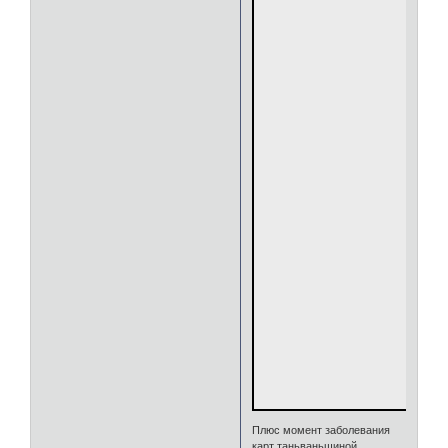
Плюс момент заболевания
карт таньваньщиной..