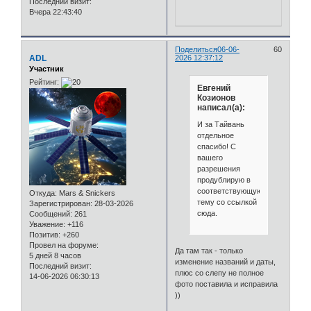
Последний визит:
Вчера 22:43:40
Поделиться
06-06-
60
ADL
2026 12:37:12
Участник
Рейтинг:
Евгений
Козионов
написал(а):
И за Тайвань
отдельное
спасибо! С
вашего
разрешения
продублирую в
соответствующую
Откуда:
Mars & Snickers
тему со ссылкой
Зарегистрирован
: 28-03-2026
сюда.
Сообщений:
261
Уважение:
+116
Позитив:
+260
Провел на форуме:
Да там так - только
5 дней 8 часов
изменение названий и даты,
Последний визит:
плюс со слепу не полное
14-06-2026 06:30:13
фото поставила и исправила
))