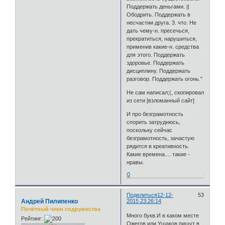
Поддержать деньгами. ||
Ободрить. Поддержать в
несчастии друга. 3. что. Не
дать чему-н. пресечься,
прекратиться, нарушиться,
применив какие-н. средства
для этого. Поддержать
здоровье. Поддержать
дисциплину. Поддержать
разговор. Поддержать огонь."
Не сам написал;(, скопировал
из сети [взломанный сайт]
И про безграмотность
спорить затруднюсь,
поскольку сейчас
безграмотность, зачастую
рядится в креативность.
Какие времена.... такие -
нравы.
0
Поделиться
12-12-
53
Андрей Пилипенко
2015 23:26:14
Почётный член содружества
Много букв.И в каком месте
Рейтинг:
Ожегов или Ушаков пишут в