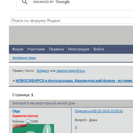
Форум
Участники
Правила
Регистрация
Войти
Активные темы
Привет, Гость!
Войдите
или
зарегистрируйтесь
.
»
НОВОСИБИРСК в фотозагадках. Краеведческий форум - история 
Страница:
1
Типовой 8-ми квартирный жилой дом
Olga
Поделиться
26-02-2014 23:28:41
Администратор
ВопроS - Дома
Рейтинг:
0