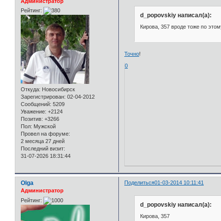
Администратор
Рейтинг:
d_popovskiy написал(а):
Кирова, 357 вроде тоже по этом
Точно
!
0
Откуда:
Новосибирск
Зарегистрирован
: 02-04-2012
Сообщений:
5209
Уважение:
+2124
Позитив:
+3266
Пол:
Мужской
Провел на форуме:
2 месяца 27 дней
Последний визит:
31-07-2026 18:31:44
Olga
Поделиться
01-03-2014 10:11:41
Администратор
Рейтинг:
d_popovskiy написал(а):
Кирова, 357