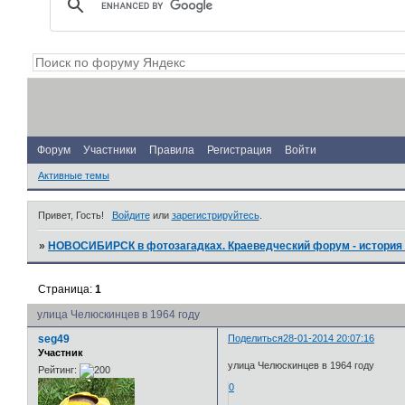
Форум
Участники
Правила
Регистрация
Войти
Активные темы
Привет, Гость!
Войдите
или
зарегистрируйтесь
.
»
НОВОСИБИРСК в фотозагадках. Краеведческий форум - история 
Страница:
1
улица Челюскинцев в 1964 году
seg49
Поделиться
28-01-2014 20:07:16
Участник
улица Челюскинцев в 1964 году
Рейтинг:
0