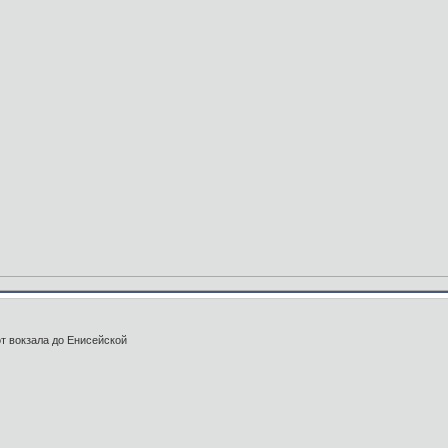
от вокзала до Енисейской