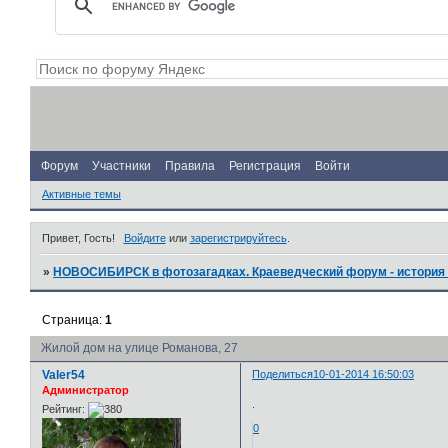
Форум
Участники
Правила
Регистрация
Войти
Активные темы
Привет, Гость!
Войдите
или
зарегистрируйтесь
.
»
НОВОСИБИРСК в фотозагадках. Краеведческий форум - история 
Страница:
1
Жилой дом на улице Романова, 27
Valer54
Поделиться
10-01-2014 16:50:03
Администратор
.
Рейтинг:
0