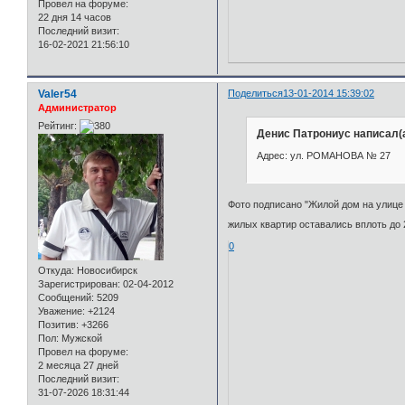
Провел на форуме:
22 дня 14 часов
Последний визит:
16-02-2021 21:56:10
Valer54
Поделиться
13-01-2014 15:39:02
Администратор
Рейтинг:
Денис Патрониус написал(а
Адрес: ул. РОМАНОВА № 27
Фото подписано "Жилой дом на улице 
жилых квартир оставались вплоть до 
0
Откуда:
Новосибирск
Зарегистрирован
: 02-04-2012
Сообщений:
5209
Уважение:
+2124
Позитив:
+3266
Пол:
Мужской
Провел на форуме:
2 месяца 27 дней
Последний визит:
31-07-2026 18:31:44