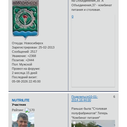
на Объединения,39. А
Объединения,37 - комбинат
питания и столовая.
0
Откуда:
Новосибирск
Зарегистрирован
: 25-02-2013
Сообщений:
2517
Уважение:
+2368
Позитив:
+2444
Пол:
Мужской
Провел на форуме:
2 месяца 15 дней
Последний визит:
05-08-2026 22:45:00
Поделиться
10-01-
6
NUTRILITE
2014 16:44:00
Участник
Раньше была "Столовая
Рейтинг:
полуфабрикатов".Теперь
"Комбинат питания"