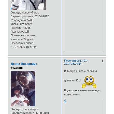
Откуда:
Новосибирск
Зарегистрирован
: 02-04-2012
Сообщений:
5209
Уважение:
+2124
Позитив:
+3266
Пол:
Мужской
Провел на форуме:
2 месяца 27 дней
Последний визит:
31-07-2026 18:31:44
Поделиться
13-01-
8
Денис Патрониус
2014 15:20:14
Участник
Выходит снято с балкона
дома № 33...
Видно даже немного пандус
поликлиники.
0
Откуда:
Новосибирск
Зарегистрирован
: 06-08-2010