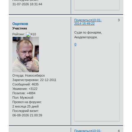
31-07-2026 18:31:44
Поделиться
10-01-
3
Ощепков
2014 15:49:22
Участник
Судя по фонарям,
Рейтинг:
Академгородок.
0
Откуда:
Новосибирск
Зарегистрирован
: 22-12-2011
Сообщений:
4635
Уважение:
+3122
Позитив:
+4884
Пол:
Мужской
Провел на форуме:
2 месяца 25 дней
Последний визит:
06-08-2026 21:00:39
Поделиться
10-01-
4