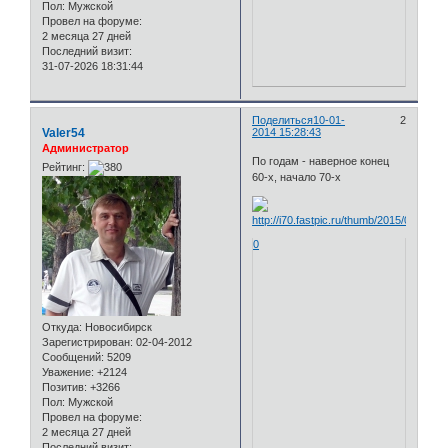
Пол:
Мужской
Провел на форуме:
2 месяца 27 дней
Последний визит:
31-07-2026 18:31:44
Поделиться
10-01-
2
Valer54
2014 15:28:43
Администратор
По годам - наверное конец
Рейтинг:
60-х, начало 70-х
0
Откуда:
Новосибирск
Зарегистрирован
: 02-04-2012
Сообщений:
5209
Уважение:
+2124
Позитив:
+3266
Пол:
Мужской
Провел на форуме:
2 месяца 27 дней
Последний визит: