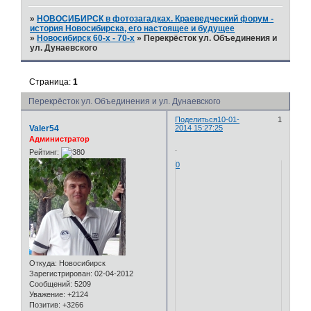
»
НОВОСИБИРСК в фотозагадках. Краеведческий форум -
история Новосибирска, его настоящее и будущее
»
Новосибирск 60-х - 70-х
»
Перекрёсток ул. Объединения и
ул. Дунаевского
Страница:
1
Перекрёсток ул. Объединения и ул. Дунаевского
Поделиться
10-01-
1
Valer54
2014 15:27:25
Администратор
.
Рейтинг:
0
Откуда:
Новосибирск
Зарегистрирован
: 02-04-2012
Сообщений:
5209
Уважение:
+2124
Позитив:
+3266