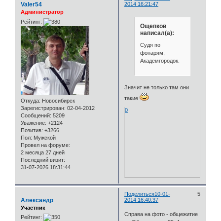
Valer54
2014 16:21:47
Администратор
Рейтинг:
Ощепков
написал(а):
Судя по
фонарям,
Академгородок.
Значит не только там они
такие
Откуда:
Новосибирск
Зарегистрирован
: 02-04-2012
0
Сообщений:
5209
Уважение:
+2124
Позитив:
+3266
Пол:
Мужской
Провел на форуме:
2 месяца 27 дней
Последний визит:
31-07-2026 18:31:44
Поделиться
10-01-
5
Александр
2014 16:40:37
Участник
Справа на фото - общежитие
Рейтинг: