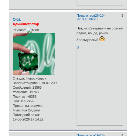
Поделиться
28-10-
3
Olga
2013 10:06:20
Администратор
Нет, не Северная и не совсем
Рейтинг:
рядом, но, да, район
Заельцовский
0
Откуда:
Новосибирск
Зарегистрирован
: 19-07-2009
Сообщений:
23565
Уважение:
+9768
Позитив:
+9358
Пол:
Женский
Провел на форуме:
4 месяца 29 дней
Последний визит:
17-06-2026 17:14:22
Поделиться
19-12-
4