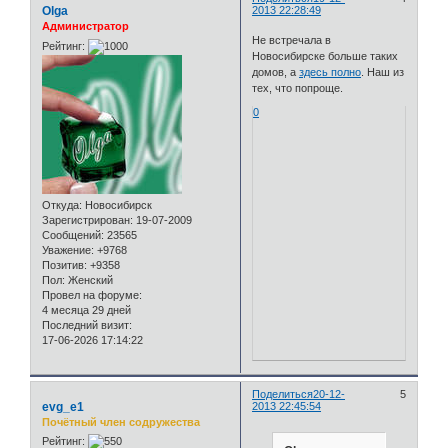
Olga
2013 22:28:49
Администратор
Не встречала в
Рейтинг:
Новосибирске больше таких
домов, а
здесь полно
. Наш из
тех, что попроще.
0
Откуда:
Новосибирск
Зарегистрирован
: 19-07-2009
Сообщений:
23565
Уважение:
+9768
Позитив:
+9358
Пол:
Женский
Провел на форуме:
4 месяца 29 дней
Последний визит:
17-06-2026 17:14:22
Поделиться
20-12-
5
evg_e1
2013 22:45:54
Почётный член содружества
Рейтинг: