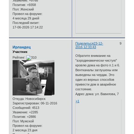
Уважение:
+9768
Позитив:
+9358
Пол:
Женский
Провел на форуме:
4 месяца 29 дней
Последний визит:
17-06-2026 17:14:22
Поделиться
23-12-
9
Ирландец
2016 12:33:43
Участник
Обратите внимание на
Рейтинг:
"аэродинамически чистую"
кровлю дома на фото п.1 и 6.
Вентканалы заглушены или
выведены на чердак. Это
один из верных способов
привести дом в аварийное
состояние.
Адрес дома: ул. Вавилова, 7
Откуда:
Новосибирск
+1
Зарегистрирован
: 06-11-2016
Сообщений:
4513
Уважение:
+2285
Позитив:
+2886
Пол:
Мужской
Провел на форуме:
2 месяца 23 дня