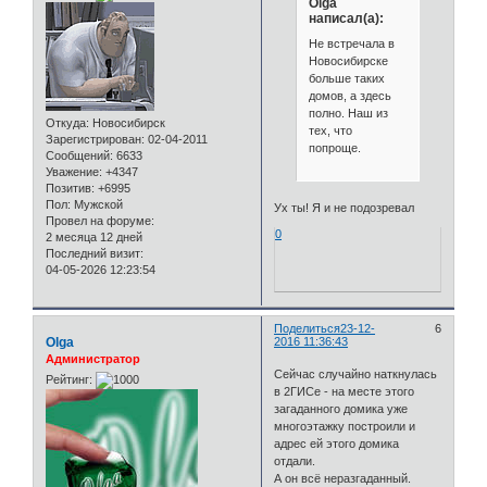
Olga
написал(а):
Не встречала в
Новосибирске
больше таких
домов, а здесь
полно. Наш из
Откуда:
Новосибирск
тех, что
Зарегистрирован
: 02-04-2011
попроще.
Сообщений:
6633
Уважение:
+4347
Позитив:
+6995
Пол:
Мужской
Ух ты! Я и не подозревал
Провел на форуме:
0
2 месяца 12 дней
Последний визит:
04-05-2026 12:23:54
Поделиться
23-12-
6
Olga
2016 11:36:43
Администратор
Сейчас случайно наткнулась
Рейтинг:
в 2ГИСе - на месте этого
загаданного домика уже
многоэтажку построили и
адрес ей этого домика
отдали.
А он всё неразгаданный.