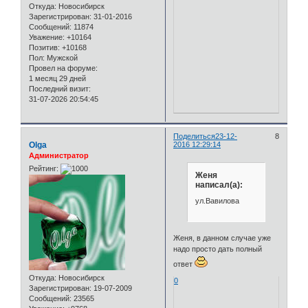
Откуда:
Новосибирск
Зарегистрирован
: 31-01-2016
Сообщений:
11874
Уважение:
+10164
Позитив:
+10168
Пол:
Мужской
Провел на форуме:
1 месяц 29 дней
Последний визит:
31-07-2026 20:54:45
Поделиться
23-12-
8
Olga
2016 12:29:14
Администратор
Рейтинг:
Женя
написал(а):
ул.Вавилова
Женя, в данном случае уже
надо просто дать полный
ответ
Откуда:
Новосибирск
0
Зарегистрирован
: 19-07-2009
Сообщений:
23565