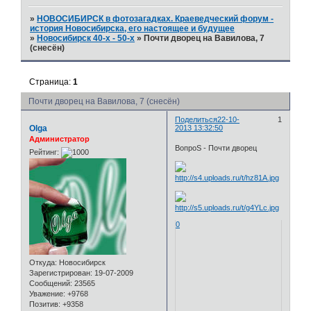
»
НОВОСИБИРСК в фотозагадках. Краеведческий форум -
история Новосибирска, его настоящее и будущее
»
Новосибирск 40-х - 50-х
»
Почти дворец на Вавилова, 7
(снесён)
Страница:
1
Почти дворец на Вавилова, 7 (снесён)
Поделиться
22-10-
1
Olga
2013 13:32:50
Администратор
ВопроS - Почти дворец
Рейтинг:
0
Откуда:
Новосибирск
Зарегистрирован
: 19-07-2009
Сообщений:
23565
Уважение:
+9768
Позитив:
+9358