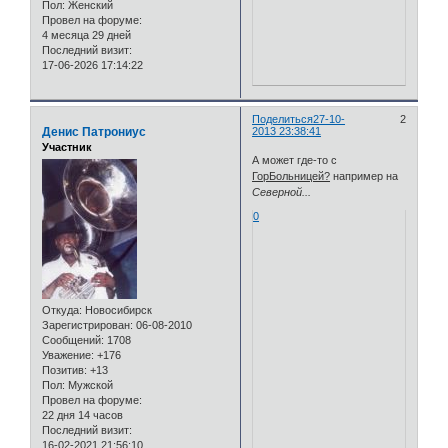
Пол:
Женский
Провел на форуме:
4 месяца 29 дней
Последний визит:
17-06-2026 17:14:22
Поделиться
27-10-
2
Денис Патрониус
2013 23:38:41
Участник
А может где-то с
ГорБольницей?
например на
Северной...
0
Откуда:
Новосибирск
Зарегистрирован
: 06-08-2010
Сообщений:
1708
Уважение:
+176
Позитив:
+13
Пол:
Мужской
Провел на форуме:
22 дня 14 часов
Последний визит:
16-02-2021 21:56:10