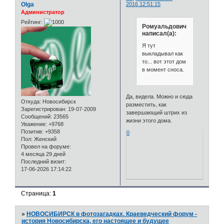
Olga
2016 12:51:15
Администратор
Рейтинг:
Ромуальдович
написал(а):
Я тут
выкладывал как
то... вот этот дом
в момент сноса.
Да, видела. Можно и сюда
Откуда:
Новосибирск
разместить, как
Зарегистрирован
: 19-07-2009
завершающий штрих из
Сообщений:
23565
жизни этого дома.
Уважение:
+9768
Позитив:
+9358
0
Пол:
Женский
Провел на форуме:
4 месяца 29 дней
Последний визит:
17-06-2026 17:14:22
Страница:
1
»
НОВОСИБИРСК в фотозагадках. Краеведческий форум -
история Новосибирска, его настоящее и будущее