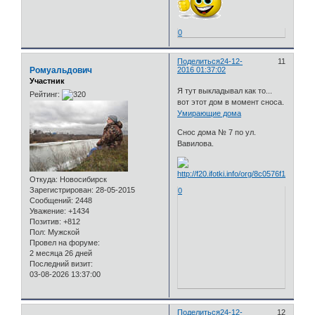
0
Поделиться
24-12-
11
Ромуальдович
2016 01:37:02
Участник
Я тут выкладывал как то...
Рейтинг:
вот этот дом в момент сноса.
Умирающие дома
Снос дома № 7 по ул.
Вавилова.
Откуда:
Новосибирск
Зарегистрирован
: 28-05-2015
0
Сообщений:
2448
Уважение:
+1434
Позитив:
+812
Пол:
Мужской
Провел на форуме:
2 месяца 26 дней
Последний визит:
03-08-2026 13:37:00
Поделиться
24-12-
12