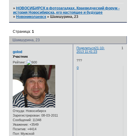
»
НОВОСИБИРСК в фотозагадках. Краеведческий форум -
история Новосибирска, его настоящее и будущее
»
Новониколаевск
»
Шамшурина, 23
Страница:
1
Шамшурина, 23
Поделиться
21-10-
1
golod
2013 11:41:23
Участник
???
Рейтинг:
0
Откуда:
Новосибирск
Зарегистрирован
: 08-03-2011
Сообщений:
11348
Уважение:
+3549
Позитив:
+4414
Пол:
Мужской