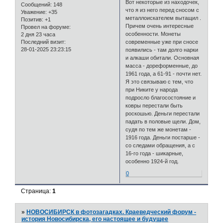
Вот некоторые из находочек,
Сообщений:
148
что я из него перед сносом с
Уважение:
+35
металлоискателем вытащил .
Позитив:
+1
Причем очень интересные
Провел на форуме:
особенности. Монеты
2 дня 23 часа
Последний визит:
современные уже при сносе
28-01-2025 23:23:15
появились - там долго нарки
и алкаши обитали. Основная
масса - дореформенные, до
1961 года, а 61-91 - почти нет.
Я это связываю с тем, что
при Никите у народа
подросло благосостояние и
ковры перестали быть
роскошью. Деньги перестали
падать в половые щели. Дом,
судя по тем же монетам -
1916 года. Деньги постарше -
со следами обращения, а с
16-го года - шикарные,
особенно 1924-й год.
0
Страница:
1
»
НОВОСИБИРСК в фотозагадках. Краеведческий форум -
история Новосибирска, его настоящее и будущее