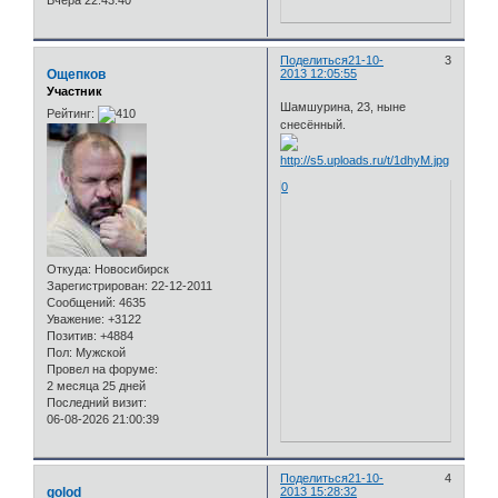
Вчера 22:43:40
Поделиться
21-10-
3
Ощепков
2013 12:05:55
Участник
Шамшурина, 23, ныне
Рейтинг:
снесённый.
0
Откуда:
Новосибирск
Зарегистрирован
: 22-12-2011
Сообщений:
4635
Уважение:
+3122
Позитив:
+4884
Пол:
Мужской
Провел на форуме:
2 месяца 25 дней
Последний визит:
06-08-2026 21:00:39
Поделиться
21-10-
4
golod
2013 15:28:32