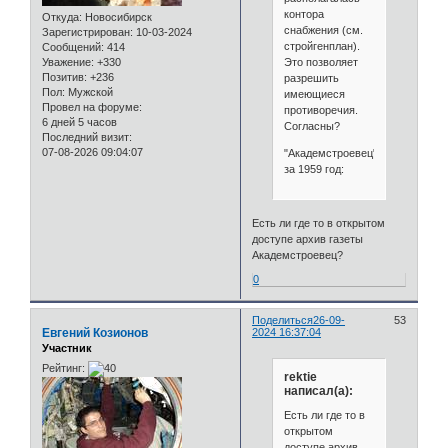
контора
Откуда:
Новосибирск
снабжения (см.
Зарегистрирован
: 10-03-2024
стройгенплан).
Сообщений:
414
Это позволяет
Уважение:
+330
Позитив:
+236
разрешить
Пол:
Мужской
имеющиеся
Провел на форуме:
противоречия.
6 дней 5 часов
Согласны?
Последний визит:
07-08-2026 09:04:07
"Академстроевец"
за 1959 год:
Есть ли где то в открытом
доступе архив газеты
Академстроевец?
0
Поделиться
26-09-
53
Евгений Козионов
2024 16:37:04
Участник
Рейтинг:
rektie
написал(а):
Есть ли где то в
открытом
доступе архив