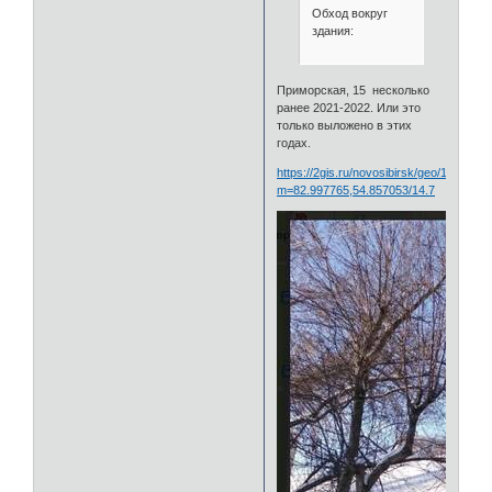
Обход вокруг
здания:
Приморская, 15 несколько
ранее 2021-2022. Или это
только выложено в этих
годах.
https://2gis.ru/novosibirsk/geo/141373
m=82.997765,54.857053/14.7