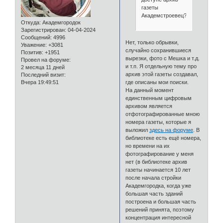
газеты
Академстроевец?
Откуда:
Академгородок
Зарегистрирован
: 04-04-2024
Сообщений:
4996
Нет, только обрывки,
Уважение:
+3081
случайно сохранившиеся
Позитив:
+1951
вырезки, фото с Мешка и т.д.
Провел на форуме:
и т.п. Я отдельную тему про
2 месяца 11 дней
архив этой газеты создавал,
Последний визит:
Вчера 19:49:51
где описаны мои поиски.
На данный момент
единственным цифровым
архивом является
отфотографированные мною
номера газеты, которые я
выложил
здесь на форуме
. В
библиотеке есть ещё номера,
но времени на их
фотографирование у меня
нет (в библиотеке архив
газеты начинается 10 лет
после начала стройки
Академгородка, когда уже
большая часть зданий
построена и большая часть
решений принята, поэтому
концентрация интересной