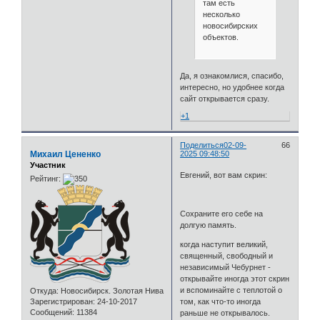
там есть
несколько
новосибирских
объектов.
Да, я ознакомлися, спасибо,
интересно, но удобнее когда
сайт открывается сразу.
+1
Поделиться
02-09-
66
Михаил Цененко
2025 09:48:50
Участник
Евгений, вот вам скрин:
Рейтинг:
Сохраните его себе на
долгую память.
когда наступит великий,
священный, свободный и
независимый Чебурнет -
открывайте иногда этот скрин
и вспоминайте с теплотой о
Откуда:
Новосибирск. Золотая Нива
том, как что-то иногда
Зарегистрирован
: 24-10-2017
Сообщений:
11384
раньше не открывалось.