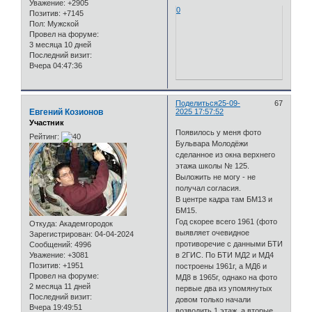
Уважение:
+2905
0
Позитив:
+7145
Пол:
Мужской
Провел на форуме:
3 месяца 10 дней
Последний визит:
Вчера 04:47:36
Поделиться
25-09-
67
Евгений Козионов
2025 17:57:52
Участник
Появилось у меня фото
Рейтинг:
Бульвара Молодёжи
сделанное из окна верхнего
этажа школы № 125.
Выложить не могу - не
получал согласия.
В центре кадра там БМ13 и
БМ15.
Год скорее всего 1961 (фото
Откуда:
Академгородок
выявляет очевидное
Зарегистрирован
: 04-04-2024
противоречие с данными БТИ
Сообщений:
4996
Уважение:
+3081
в 2ГИС. По БТИ МД2 и МД4
Позитив:
+1951
построены 1961г, а МД6 и
Провел на форуме:
МД8 в 1965г, однако на фото
2 месяца 11 дней
первые два из упомянутых
Последний визит:
довом только начали
Вчера 19:49:51
возводить 1 этаж, а вторые