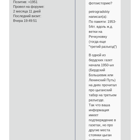
Позитив:
+1951
фотоисторию?
Провел на форуме:
2 месяца 11 дней
petrogradskiy
Последний визит:
написал(а):
Вчера 19:49:51
По памяти: 1953-
54гг. вдоль ж.д.
ветки на
Речкуновку
(тогда еще
"третий разъезд")
В одной из
бердских газет
начала 1950-ых
(Бердский
Большевик или
Ленинский Путь)
на днях прочитал
про цыганский
табор на третьем
разъезде.
Так что ваша
информация
имеет
подтверждение в
газетах, но про
другие места
стоянки цыган
информации