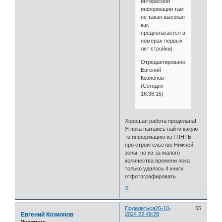
интересной
информации там
не такая высокая
как
предполагается в
номерах первых
лет стройки).
Отредактировано
Евгений
Козионов
(Сегодня
16:38:15)
Хорошая работа проделана!
Я пока пытаюсь найти какую
то информацию из ГПНТБ
про строительство Нижней
зоны, но из-за малого
количества времени пока
только удалось 4 книги
отфотографировать.
0
Поделиться
26-10-
55
Евгений Козионов
2024 22:49:28