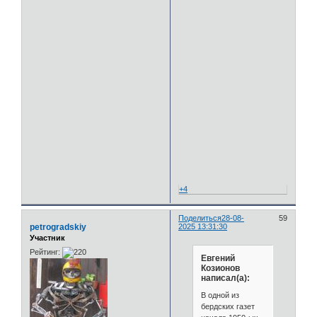
+4
Поделиться
28-08-
59
petrogradskiy
2025 13:31:30
Участник
Рейтинг:
Евгений
Козионов
написал(а):
В одной из
бердских газет