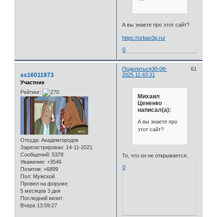
А вы знаете про этот сайт?
https://urban3p.ru/
0
Поделиться
30-08-
61
ss16011973
2025 11:43:31
Участник
Рейтинг:
Михаил
Цененко
написал(а):
А вы знаете про
этот сайт?
Откуда:
Академгородок
Зарегистрирован
: 14-11-2021
Сообщений:
5378
То, что он не открывается.
Уважение:
+3546
0
Позитив:
+6899
Пол:
Мужской
Провел на форуме:
5 месяцев 3 дня
Последний визит:
Вчера 13:59:27