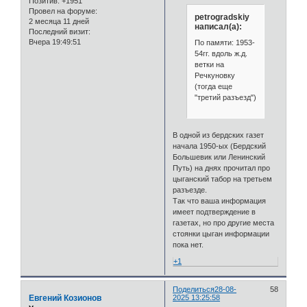
Позитив:
+1951
Провел на форуме:
petrogradskiy
2 месяца 11 дней
написал(а):
Последний визит:
Вчера 19:49:51
По памяти: 1953-
54гг. вдоль ж.д.
ветки на
Речкуновку
(тогда еще
"третий разъезд")
В одной из бердских газет
начала 1950-ых (Бердский
Большевик или Ленинский
Путь) на днях прочитал про
цыганский табор на третьем
разъезде.
Так что ваша информация
имеет подтверждение в
газетах, но про другие места
стоянки цыган информации
пока нет.
+1
Поделиться
28-08-
58
Евгений Козионов
2025 13:25:58