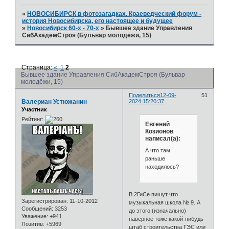
»
НОВОСИБИРСК в фотозагадках. Краеведческий форум -
история Новосибирска, его настоящее и будущее
»
Новосибирск 60-х - 70-х
»
Бывшее здание Управления
СибАкадемСтроя (Бульвар молодёжи, 15)
Страница:
«
1
2
Бывшее здание Управления СибАкадемСтроя (Бульвар
молодёжи, 15)
Поделиться
12-09-
51
Валериан Устюжанин
2024 15:20:37
Участник
Рейтинг:
Евгений
Козионов
написал(а):
А что там
раньше
находилось?
В 2ГиСе пишут что
Зарегистрирован
: 11-10-2012
музыкальная школа № 9. А
Сообщений:
3253
до этого (изначально)
Уважение:
+941
наверное тоже какой-нибудь
Позитив:
+5969
штаб строительства ГЭС или