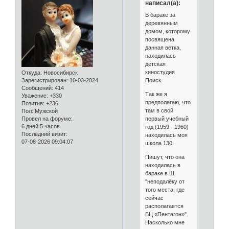
написал(а):
В бараке за
деревянным
домом, которому
посвящена
данная ветка,
находилась
детская
киностудия
Откуда:
Новосибирск
Поиск.
Зарегистрирован
: 10-03-2024
Сообщений:
414
Так же я
Уважение:
+330
предполагаю, что
Позитив:
+236
там в свой
Пол:
Мужской
первый учебный
Провел на форуме:
6 дней 5 часов
год (1959 - 1960)
Последний визит:
находилась моя
07-08-2026 09:04:07
школа 130.
Пишут, что она
находилась в
бараке в Щ
"неподалёку от
того места, где
сейчас
располагается
БЦ «Пентагон»".
Насколько мне