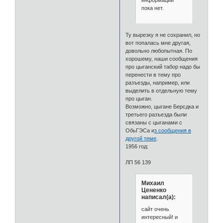
пока нет.
Ту вырезку я не сохранил, но
вот попалась мне другая,
довольно любопытная. По
хорошему, наши сообщения
про цыганский табор надо бы
перенести в тему про
разъезды, например, или
выделить в отдельную тему
про цыган.
Возможно, цыгане Берсдка и
третьего разъезда были
связаны с цыганами с
ОбьГЭСа и
з сообщения в
другой теме
.
1956 год:
ЛП 56 139
Михаил
Цененко
написал(а):
сайт очень
интересный! и