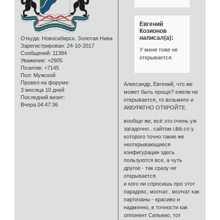
Евгений
Козионов
написал(а):
Откуда:
Новосибирск. Золотая Нива
Зарегистрирован
: 24-10-2017
У меня тоже не
Сообщений:
11384
открывается.
Уважение:
+2905
Позитив:
+7145
Пол:
Мужской
Провел на форуме:
Александр, Евгений, что же
3 месяца 10 дней
может быть проще? ежели не
Последний визит:
открывается, то возьмите и
Вчера 04:47:36
АККУРАТНО ОТКРОЙТЕ.
вообще же, всё это очень уж
загадочно.. сайтом i.ibb.co у
которого точно такие же
неоткрывающиеся
конфигурации здесь
пользуются все, а чуть
другое - так сразу не
открывается.
и кого ни спросишь про этот
парадокс, молчат.. молчат как
партизаны - красиво и
надменно, в точности как
оппонент Сильвио, тот