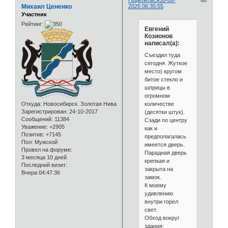
Михаил Цененко
2025 06:35:55
Участник
Рейтинг:
Евгений
Козионов
написал(а):
Съездил туда
сегодня. Жуткое
место) кругом
битое стекло и
шприцы в
огромном
количестве
Откуда:
Новосибирск. Золотая Нива
Зарегистрирован
: 24-10-2017
(десятки штук).
Сообщений:
11384
Сзади по центру
Уважение:
+2905
как и
Позитив:
+7145
предполагалась
Пол:
Мужской
имеется дверь.
Провел на форуме:
Парадная дверь
3 месяца 10 дней
крепкая и
Последний визит:
закрыта на
Вчера 04:47:36
замок.
К моему
удивлению
внутри горел
свет.
Обход вокруг
здания: