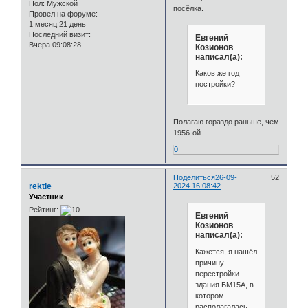
Пол:
Мужской
посёлка.
Провел на форуме:
1 месяц 21 день
Последний визит:
Евгений
Вчера 09:08:28
Козионов
написал(а):
Каков же год
постройки?
Полагаю гораздо раньше, чем
1956-ой...
0
Поделиться
26-09-
52
rektie
2024 16:08:42
Участник
Рейтинг:
Евгений
Козионов
написал(а):
Кажется, я нашёл
причину
перестройки
здания БМ15А, в
котором
располагалась