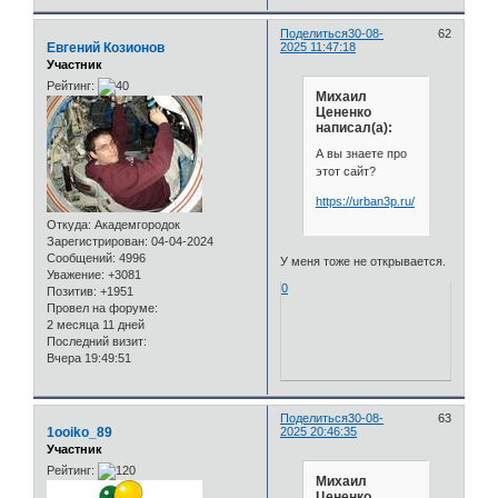
Поделиться
30-08-
62
Евгений Козионов
2025 11:47:18
Участник
Рейтинг:
Михаил
Цененко
написал(а):
А вы знаете про
этот сайт?
https://urban3p.ru/
Откуда:
Академгородок
Зарегистрирован
: 04-04-2024
Сообщений:
4996
У меня тоже не открывается.
Уважение:
+3081
0
Позитив:
+1951
Провел на форуме:
2 месяца 11 дней
Последний визит:
Вчера 19:49:51
Поделиться
30-08-
63
1ooiko_89
2025 20:46:35
Участник
Рейтинг:
Михаил
Цененко