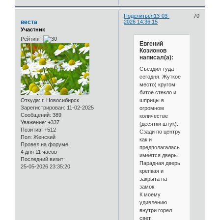
Поделиться
13-03-
70
веста
2026 14:36:15
Участник
Рейтинг:
Евгений
Козионов
написал(а):
Съездил туда
сегодня. Жуткое
место) кругом
битое стекло и
шприцы в
Откуда:
г. Новосибирск
Зарегистрирован
: 11-02-2025
огромном
Сообщений:
389
количестве
Уважение:
+337
(десятки штук).
Позитив:
+512
Сзади по центру
Пол:
Женский
как и
Провел на форуме:
предполагалась
4 дня 11 часов
имеется дверь.
Последний визит:
Парадная дверь
25-05-2026 23:35:20
крепкая и
закрыта на
замок.
К моему
удивлению
внутри горел
свет.