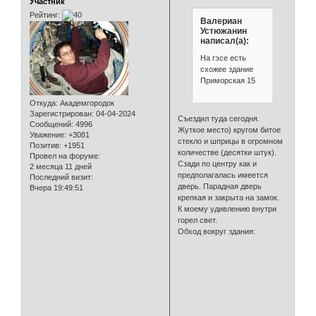
Участник
Рейтинг:
Валериан
Устюжанин
написал(а):
На гэсе есть
схожее здание
Приморская 15
Откуда:
Академгородок
Зарегистрирован
: 04-04-2024
Съездил туда сегодня.
Сообщений:
4996
Жуткое место) кругом битое
Уважение:
+3081
стекло и шприцы в огромном
Позитив:
+1951
количестве (десятки штук).
Провел на форуме:
Сзади по центру как и
2 месяца 11 дней
предполагалась имеется
Последний визит:
дверь. Парадная дверь
Вчера 19:49:51
крепкая и закрыта на замок.
К моему удивлению внутри
горел свет.
Обход вокруг здания: