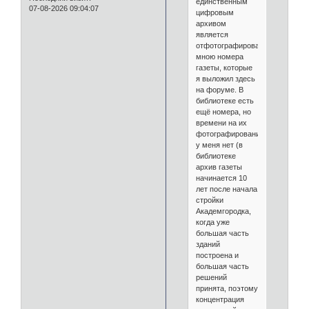
единственным
07-08-2026 09:04:07
цифровым
архивом
является
отфотографированные
мною номера
газеты, которые
я выложил здесь
на форуме. В
библиотеке есть
ещё номера, но
времени на их
фотографирование
у меня нет (в
библиотеке
архив газеты
начинается 10
лет после начала
стройки
Академгородка,
когда уже
большая часть
зданий
построена и
большая часть
решений
принята, поэтому
концентрация