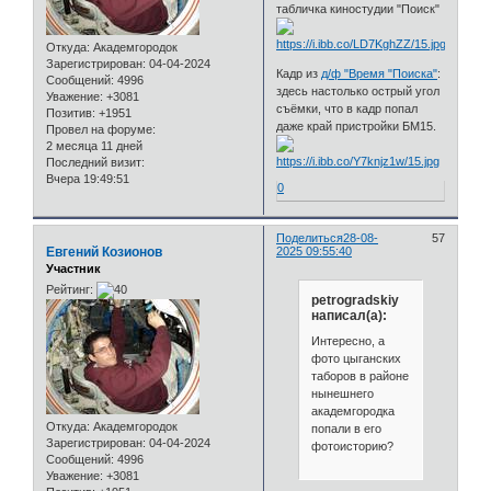
табличка киностудии "Поиск"
Откуда:
Академгородок
Зарегистрирован
: 04-04-2024
Кадр из
д/ф "Время "Поиска"
:
Сообщений:
4996
здесь настолько острый угол
Уважение:
+3081
съёмки, что в кадр попал
Позитив:
+1951
даже край пристройки БМ15.
Провел на форуме:
2 месяца 11 дней
Последний визит:
Вчера 19:49:51
0
Поделиться
28-08-
57
Евгений Козионов
2025 09:55:40
Участник
Рейтинг:
petrogradskiy
написал(а):
Интересно, а
фото цыганских
таборов в районе
нынешнего
академгородка
Откуда:
Академгородок
попали в его
Зарегистрирован
: 04-04-2024
фотоисторию?
Сообщений:
4996
Уважение:
+3081