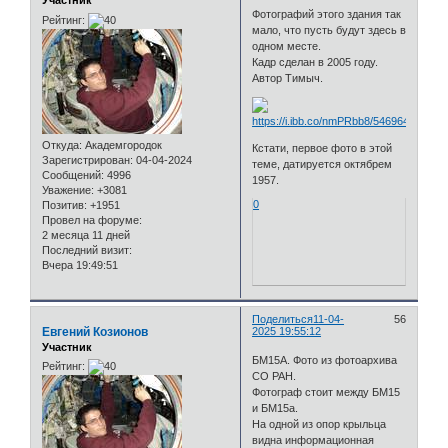
Участник
Фотографий этого здания так
Рейтинг:
мало, что пусть будут здесь в
одном месте.
Кадр сделан в 2005 году.
Автор Тимыч.
Откуда:
Академгородок
Кстати, первое фото в этой
Зарегистрирован
: 04-04-2024
теме, датируется октябрем
Сообщений:
4996
1957.
Уважение:
+3081
0
Позитив:
+1951
Провел на форуме:
2 месяца 11 дней
Последний визит:
Вчера 19:49:51
Поделиться
11-04-
56
Евгений Козионов
2025 19:55:12
Участник
БМ15А. Фото из фотоархива
Рейтинг:
СО РАН.
Фотограф стоит между БМ15
и БМ15а.
На одной из опор крыльца
видна информационная