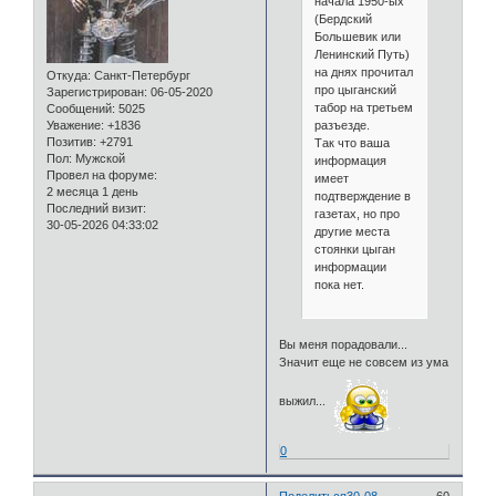
начала 1950-ых
(Бердский
Большевик или
Ленинский Путь)
на днях прочитал
Откуда:
Санкт-Петербург
про цыганский
Зарегистрирован
: 06-05-2020
табор на третьем
Сообщений:
5025
разъезде.
Уважение:
+1836
Позитив:
+2791
Так что ваша
Пол:
Мужской
информация
Провел на форуме:
имеет
2 месяца 1 день
подтверждение в
Последний визит:
газетах, но про
30-05-2026 04:33:02
другие места
стоянки цыган
информации
пока нет.
Вы меня порадовали...
Значит еще не совсем из ума
выжил...
0
Поделиться
30-08-
60