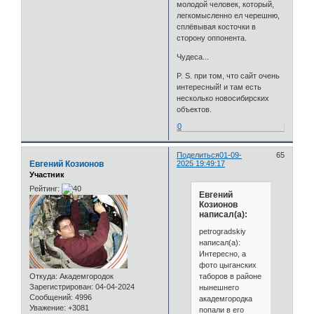
молодой человек, который,
легкомысленно ел черешню,
сплёвывая косточки в
сторону оппонента.
Чудеса...
P. S. при том, что сайт очень
интересный! и там есть
несколько новосибирских
объектов.
0
Поделиться
01-09-
65
Евгений Козионов
2025 19:49:17
Участник
Рейтинг:
Евгений
Козионов
написал(а):
petrogradskiy
написал(а):
Интересно, а
фото цыганских
таборов в районе
Откуда:
Академгородок
Зарегистрирован
: 04-04-2024
нынешнего
Сообщений:
4996
академгородка
Уважение:
+3081
попали в его