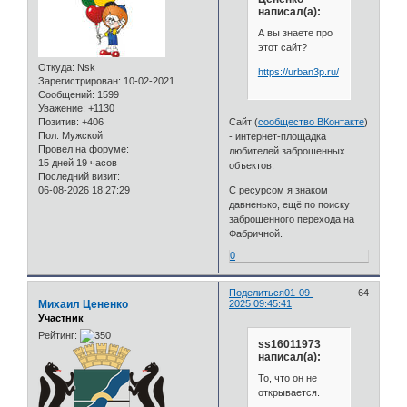
написал(а):
А вы знаете про
этот сайт?
Откуда:
Nsk
https://urban3p.ru/
Зарегистрирован
: 10-02-2021
Сообщений:
1599
Уважение:
+1130
Сайт (
сообщество ВКонтакте
)
Позитив:
+406
Пол:
Мужской
- интернет-площадка
Провел на форуме:
любителей заброшенных
15 дней 19 часов
объектов.
Последний визит:
С ресурсом я знаком
06-08-2026 18:27:29
давненько, ещё по поиску
заброшенного перехода на
Фабричной.
0
Поделиться
01-09-
64
Михаил Цененко
2025 09:45:41
Участник
Рейтинг:
ss16011973
написал(а):
То, что он не
открывается.