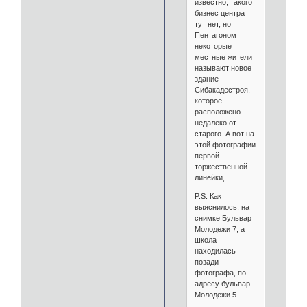
известно, такого
бизнес центра
тут нет, но
Пентагоном
некоторые
местные жители
называют новое
здание
Сибакадестроя,
которое
расположено
недалеко от
старого. А вот на
этой фотографии
первой
торжественной
линейки,
P.S. Как
выяснилось, на
снимке Бульвар
Молодежи 7, а
школа
находилась
позади
фотографа, по
адресу бульвар
Молодежи 5.