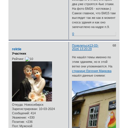
два уже строятся 4ые этажи.
На фото БМ26 - котлован.)
Самое главное, что БМ15 там
выглядит так же как в момент
сноса здания и как оно
запечатлено на кадре п.9.
0
Поделиться
13-03-
68
rektie
2026 13:20:29
Участник
Не нашёл темы именно по
Рейтинг:
этим зданиям, но в этой
ветке они упоминаются. На
странице Евгения Маркова
нашёл данные снимки:
Откуда:
Новосибирск
Зарегистрирован
: 10-03-2024
Сообщений:
414
Уважение:
+330
Позитив:
+236
Пол:
Мужской