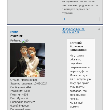
информации там не такая
высокая как предполагается
в номерах первых лет
стройки).
+1
Поделиться
26-09-
54
rektie
2024 17:36:50
Участник
Рейтинг:
Евгений
Козионов
написал(а):
Нет, только
обрывки,
случайно
сохранившиеся
вырезки, фото с
Мешка и т.д. и
т.п. Я отдельную
Откуда:
Новосибирск
тему про архив
Зарегистрирован
: 10-03-2024
этой газеты
Сообщений:
414
создавал, где
Уважение:
+330
Позитив:
+236
описаны мои
Пол:
Мужской
поиски.
Провел на форуме:
На данный
6 дней 5 часов
момент
Последний визит: