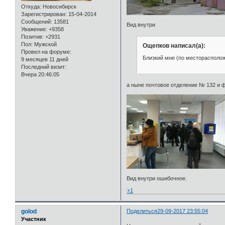
Откуда:
Новосибирск
Зарегистрирован
: 15-04-2014
Сообщений:
13581
Вид внутри
Уважение:
+9358
Позитив:
+2931
Пол:
Мужской
Ощепков написал(а):
Провел на форуме:
Близкий мне (по месторасполож
9 месяцев 11 дней
Последний визит:
Вчера 20:46:05
а ныне почтовое отделение № 132 и
Вид внутри ошибочное.
+1
golod
Поделиться
29-09-2017 23:55:04
Участник