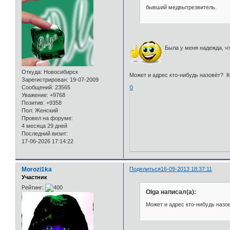
бывший медвытрезвитель.
Была у меня надежда, чт
Откуда:
Новосибирск
Может и адрес кто-нибудь назовёт? Ко
Зарегистрирован
: 19-07-2009
0
Сообщений:
23565
Уважение:
+9768
Позитив:
+9358
Пол:
Женский
Провел на форуме:
4 месяца 29 дней
Последний визит:
17-06-2026 17:14:22
Morozi1ka
Поделиться
16-09-2013 18:37:11
Участник
Рейтинг:
Olga написал(а):
Может и адрес кто-нибудь назо