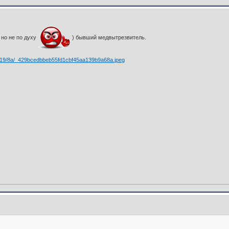
 но не по духу
) бывший медвытрезвитель.