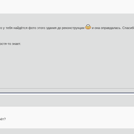
о у тебя найдётся фото этого здания до реконструкции
и она оправдалась. Спасиб
стя-то знает.
вёт?