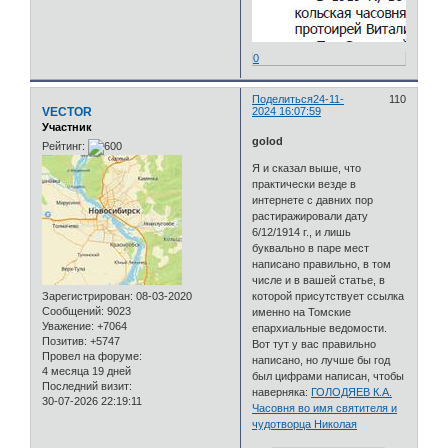
0
Поделиться
24-11-
110
VECTOR
2024 16:07:59
Участник
golod
Рейтинг:
Я и сказал выше, что
практически везде в
интернете с давних пор
растиражировали дату
6/12/1914 г., и лишь
буквально в паре мест
написано правильно, в том
числе и в вашей статье, в
которой присутствует ссылка
Зарегистрирован
: 08-03-2020
Сообщений:
9023
именно на Томские
Уважение:
+7064
епархиальные ведомости.
Позитив:
+5747
Вот тут у вас правильно
Провел на форуме:
написано, но лучше бы год
4 месяца 19 дней
был цифрами написан, чтобы
Последний визит:
наверняка:
ГОЛОДЯЕВ К.А.
30-07-2026 22:19:11
Часовня во имя святителя и
чудотворца Николая