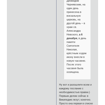
Диомидом
Чернявским, на
один день
принесена в
вокзальную
церковь, на
другой день – в
храм св.
Александра
Невского,
а 6
декабря
, в день
памяти
Святителя
Николая,
крёстным ходом
икону внесли в
новую часовню.
После этого
часовня была
освящена.
Ну вот и разошлите всем и
каждому послание с
необходимостью правки.)
Первым делом сейчас в
Википедию лезут, конечно.
Просто она первая в списке