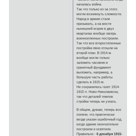
началась война.
Так что только из-за этого
могли возникнуть сложности.
Народ в армию стали
призывать, а на месте
нынешней мэрии в двух
кварталах вообще лагерь
военнопленных построили.
Так что все второстепенные
постройки явно отошли на
второй план. В 1914-м
вообще могли только
заложить часовню и
гранитный фундамент
выложить, например, а
большую часть работы
сделать в 1915-м.
Не сохранилось газет 1914-
1915 гг. Ново-Николаевска,
так что деталей темпов
стройки теперь не узнать.
В общем, думаю, теперь все
поняли, что практически
везде указан ошибочный год,
когда здание окончательно
построили и освятили.
Правильно -
6 декабря 1915-