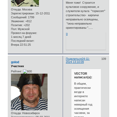
Меня тоже! Строится
культовое сооружение, и
Откуда:
Москва
служители культа "тормозят"
Зарегистрирован
: 15-12-2011
строительство- кирпичи
Сообщений:
1799
неправильно освящены,
Уважение:
+812
"окна неправильно
Позитив:
+202
ориентированы "......
Пол:
Мужской
Провел на форуме:
0
1 месяц 7 дней
Последний визит:
Вчера 22:51:25
Поделиться
24-11-
109
golod
2024 13:10:09
Участник
Рейтинг:
VECTOR
написал(а):
В общем,
практически
везде в
интернете
написан
неверный год
освящения
часовни, за
Откуда:
Новосибирск
редким
Зарегистрирован
: 08-03-2011