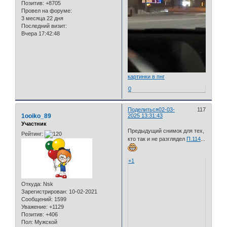
Позитив:
+8705
Провел на форуме:
3 месяца 22 дня
Последний визит:
Вчера 17:42:48
картинки в пнг
0
Поделиться
02-03-
117
1ooiko_89
2025 13:31:43
Участник
Предыдущий снимок для тех,
Рейтинг:
кто так и не разглядел
П.114
...
+1
Откуда:
Nsk
Зарегистрирован
: 10-02-2021
Сообщений:
1599
Уважение:
+1129
Позитив:
+406
Пол:
Мужской