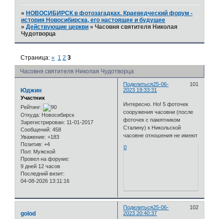
»
НОВОСИБИРСК в фотозагадках. Краеведческий форум -
история Новосибирска, его настоящее и будущее
»
Действующие церкви
»
Часовня святителя Николая
Чудотворца
Страница:
«
1
2
3
Часовня святителя Николая Чудотворца
Поделиться
25-06-
101
Юджин
2023 19:33:31
Участник
Интересно. Но! 5 фоточек
Рейтинг:
сооружения часовни (после
Откуда:
Новосибирск
фоточек с памятником
Зарегистрирован
: 11-01-2017
Сталину) к Никольской
Сообщений:
458
часовне отношения не имеют
Уважение:
+183
Позитив:
+4
0
Пол:
Мужской
Провел на форуме:
9 дней 12 часов
Последний визит:
04-08-2026 13:11:16
Поделиться
25-06-
102
golod
2023 20:40:37