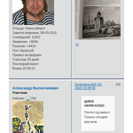
Откуда:
Новосибирск
Зарегистрирован
: 08-03-2011
Сообщений:
11347
Уважение:
+3549
+1
Позитив:
+4414
Пол:
Мужской
Провел на форуме:
3 месяца 30 дней
Последний визит:
Вчера 23:08:22
Поделиться
01-03-
115
Александр Валентинович
2025 19:39:46
Участник
Рейтинг:
golod
написал(а):
Почти год минул.
Только сегодня
вручили