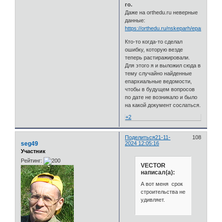
го.
Даже на orthedu.ru неверные
данные:
https://orthedu.ru/nskeparh/eparhia/cha
Кто-то когда-то сделал
ошибку, которую везде
теперь растиражировали.
Для этого я и выложил сюда в
тему случайно найденные
епархиальные ведомости,
чтобы в будущем вопросов
по дате не возникало и было
на какой документ сослаться.
+2
Поделиться
21-11-
108
seg49
2024 12:05:16
Участник
Рейтинг:
VECTOR
написал(а):
А вот меня срок
строительства не
удивляет.