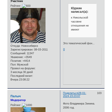
Участник
Рейтинг:
Юджин
написал(а):
к Никольской
часовне
отношения не
имеют
Это тематический фон...
Откуда:
Новосибирск
0
Зарегистрирован
: 08-03-2011
Сообщений:
11347
Уважение:
+3549
Позитив:
+4414
Пол:
Мужской
Провел на форуме:
3 месяца 30 дней
Последний визит:
Вчера 23:08:22
Поделиться
28-01-
103
Палыч
2024 23:23:07
Модератор
Фото Владимира Зинина.
Рейтинг:
2006 год.