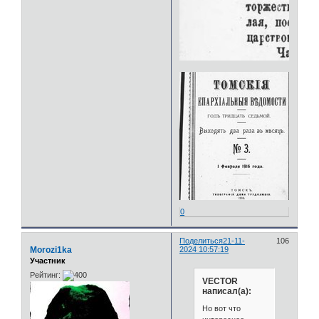
0
Поделиться
21-11-
106
Morozi1ka
2024 10:57:19
Участник
Рейтинг:
VECTOR
написал(а):
Но вот что