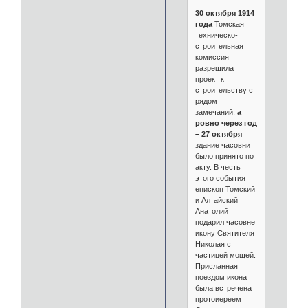
30 октября 1914
года
Томская
техническо-
строительная
комиссия
разрешила
проект к
строительству с
рядом
замечаний,
а
ровно через год
– 27 октября
здание часовни
было принято по
акту. В честь
этого события
епископ Томский
и Алтайский
Анатолий
подарил часовне
икону Святителя
Николая с
частицей мощей.
Присланная
поездом икона
была встречена
протоиереем