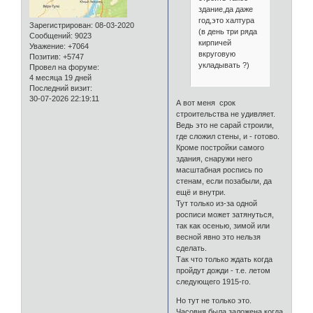
здание,да даже
год,это халтура
Зарегистрирован
: 08-03-2020
(в день три ряда
Сообщений:
9023
кирпичей
Уважение:
+7064
вкруговую
Позитив:
+5747
укладывать ?)
Провел на форуме:
4 месяца 19 дней
Последний визит:
30-07-2026 22:19:11
А вот меня срок
строительства не удивляет.
Ведь это не сарай строили,
где сложил стены, и - готово.
Кроме постройки самого
здания, снаружи него
масштабная роспись по
стенам, если позабыли, да
ещё и внутри.
Тут только из-за одной
росписи может затянуться,
так как осенью, зимой или
весной явно это нельзя
сделать.
Так что только ждать когда
пройдут дожди - т.е. летом
следующего 1915-го.
Но тут не только это.
Часовня была заложена когда