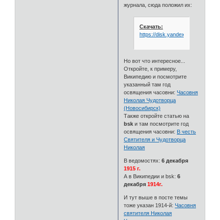
журнала, сюда положил их:
Скачать:
https://disk.yandex.ru/i/R_SU
Но вот что интересное...
Откройте, к примеру,
Википедию и посмотрите
указанный там год
освящения часовни:
Часовня
Николая Чудотворца
(Новосибирск)
Также откройте статью на
bsk
и там посмотрите год
освящения часовни:
В честь
Святителя и Чудотворца
Николая
В ведомостях:
6 декабря
1915 г.
А в Википедии и bsk:
6
декабря
1914г.
И тут выше в посте темы
тоже указан 1914-й:
Часовня
святителя Николая