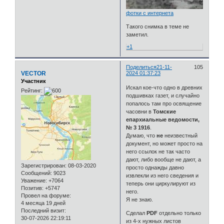
фотки с интернета
Такого снимка в теме не
заметил.
+1
Поделиться
21-11-
105
VECTOR
2024 01:37:23
Участник
Искал кое-что одно в древних
Рейтинг:
подшивках газет, и случайно
попалось там про освящение
часовни в
Томские
епархиальные ведомости,
№ 3 1916
.
Думаю, что
не
неизвестный
документ, но может просто на
него ссылок не так часто
дают, либо вообще не дают, а
Зарегистрирован
: 08-03-2020
просто однажды давно
Сообщений:
9023
извлекли из него сведения и
Уважение:
+7064
теперь они циркулируют из
Позитив:
+5747
него.
Провел на форуме:
Я не знаю.
4 месяца 19 дней
Последний визит:
Сделал
PDF
отдельно только
30-07-2026 22:19:11
из 4-х нужных листов