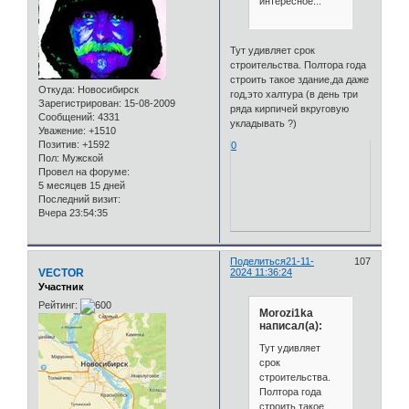
интересное...
Тут удивляет срок
строительства. Полтора года
строить такое здание,да даже
Откуда:
Новосибирск
год,это халтура (в день три
Зарегистрирован
: 15-08-2009
ряда кирпичей вкруговую
Сообщений:
4331
укладывать ?)
Уважение:
+1510
Позитив:
+1592
0
Пол:
Мужской
Провел на форуме:
5 месяцев 15 дней
Последний визит:
Вчера 23:54:35
Поделиться
21-11-
107
VECTOR
2024 11:36:24
Участник
Рейтинг:
Morozi1ka
написал(а):
Тут удивляет
срок
строительства.
Полтора года
строить такое