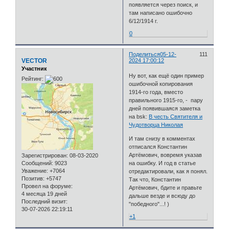
появляется через поиск, и
там написано ошибочно
6/12/1914 г.
0
Поделиться
05-12-
111
VECTOR
2024 17:00:12
Участник
Ну вот, как ещё один пример
Рейтинг:
ошибочной копирования
1914-го года, вместо
правильного 1915-го, - пару
дней появившаяся заметка
на bsk:
В честь Святителя и
Чудотворца Николая
И там снизу в комментах
отписался Константин
Артёмович, вовремя указав
Зарегистрирован
: 08-03-2020
Сообщений:
9023
на ошибку. И год в статье
Уважение:
+7064
отредактировали, как я понял.
Позитив:
+5747
Так что, Константин
Провел на форуме:
Артёмович, бдите и правьте
4 месяца 19 дней
дальше везде и всюду до
Последний визит:
"победного"...! )
30-07-2026 22:19:11
+1