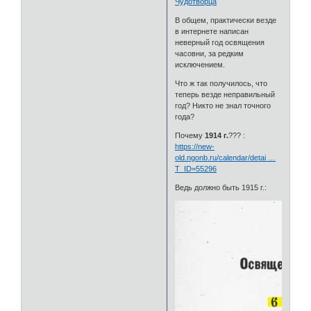
Чудотворца
В общем, практически везде
в интернете написан
неверный год освящения
часовни, за редким
исключением.
Что ж так получилось, что
теперь везде неправильный
год? Никто не знал точного
года?
Почему
1914 г.
??? :
https://new-
old.ngonb.ru/calendar/detai …
T_ID=55296
Ведь должно быть 1915 г.: