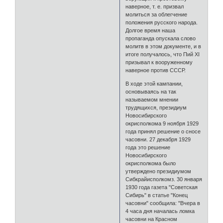
наверное, т. е. призвал
молиться за облегчение
положения русского народа.
Долгое время наша
пропаганда опускала слово
молитв в этом документе, и в
итоге получалось, что Пий XI
призывал к вооруженному
наверное против СССР.
В ходе этой кампании,
основываясь на так
называемом мнении
трудящихся, президиум
Новосибирского
окрисполкома 9 ноября 1929
года принял решение о сносе
часовни. 27 декабря 1929
года это решение
Новосибирского
окрисполкома было
утверждено президиумом
Сибкрайисполкомз. 30 января
1930 года газета "Советская
Сибирь" в статье "Конец
часовни" сообщила: "Вчера в
4 часа дня началась ломка
часовни на Красном