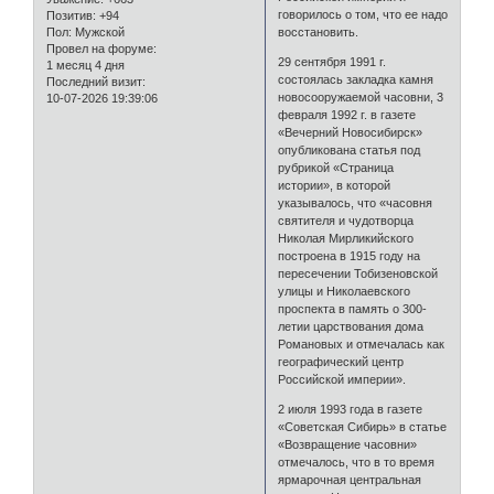
говорилось о том, что ее надо
Позитив:
+94
восстановить.
Пол:
Мужской
Провел на форуме:
29 сентября 1991 г.
1 месяц 4 дня
состоялась закладка камня
Последний визит:
новосооружаемой часовни, 3
10-07-2026 19:39:06
февраля 1992 г. в газете
«Вечерний Новосибирск»
опубликована статья под
рубрикой «Страница
истории», в которой
указывалось, что «часовня
святителя и чудотворца
Николая Мирликийского
построена в 1915 году на
пересечении Тобизеновской
улицы и Николаевского
проспекта в память о 300-
летии царствования дома
Романовых и отмечалась как
географический центр
Российской империи».
2 июля 1993 года в газете
«Советская Сибирь» в статье
«Возвращение часовни»
отмечалось, что в то время
ярмарочная центральная