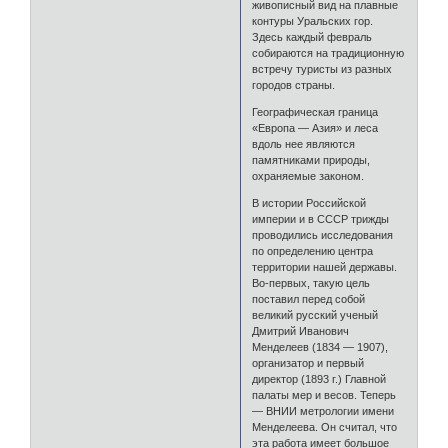
живописный вид на плавные
контуры Уральских гор.
Здесь каждый февраль
собираются на традиционную
встречу туристы из разных
городов страны.
Географическая граница
«Европа — Азия» и леса
вдоль нее являются
памятниками природы,
охраняемые законом.
В истории Российской
империи и в СССР трижды
проводились исследования
по определению центра
территории нашей державы.
Во-первых, такую цель
поставил перед собой
великий русский ученый
Дмитрий Иванович
Менделеев (1834 — 1907),
организатор и первый
директор (1893 г.) Главной
палаты мер и весов. Теперь
— ВНИИ метрологии имени
Менделеева. Он считал, что
эта работа имеет большое