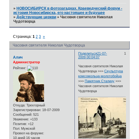
»
НОВОСИБИРСК в фотозагадках. Краеведческий форум -
история Новосибирска, его настоящее и будущее
»
Действующие церкви
»
Часовня святителя Николая
Чудотворца
Страница:
1
2
3
»
Часовня святителя Николая Чудотворца
Поделиться
21-07-
1
Алич
2009 00:04:07
Администратор
Часовня святителя Николая
Рейтинг:
Чудотворца >>>
Скульптура
комсомольца-молотобойца
>>>
Памятник Сталину
>>>
Часовня святителя Николая
Чудотворца
Откуда:
Трехгорный
Зарегистрирован
: 18-07-2009
Сообщений:
521
Уважение:
+133
Позитив:
+12
Пол:
Мужской
Провел на форуме:
10 дней 16 часов