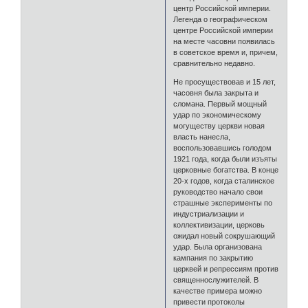
центр Российской империи.
Легенда о географическом
центре Российской империи
на месте часовни появилась
в советское время и, причем,
сравнительно недавно.
Не просуществовав и 15 лет,
часовня была закрыта и
сломана. Первый мощный
удар по экономическому
могуществу церкви новая
власть нанесла,
воспользовавшись голодом
1921 года, когда были изъяты
церковные богатства. В конце
20-х годов, когда сталинское
руководство начало свои
страшные эксперименты по
индустриализации и
коллективизации, церковь
ожидал новый сокрушающий
удар. Была организована
кампания по закрытию
церквей и репрессиям против
священнослужителей. В
качестве примера можно
привести протоколы