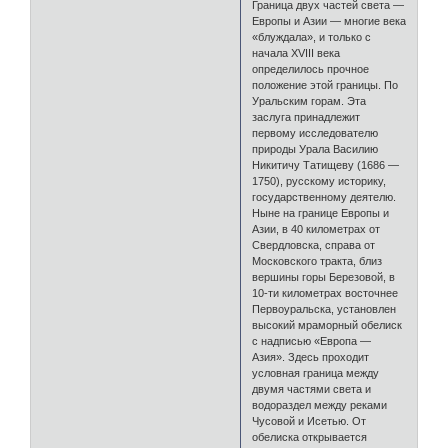
Граница двух частей света —
Европы и Азии — многие века
«блуждала», и только с
начала XVIII века
определилось прочное
положение этой границы. По
Уральским горам. Эта
заслуга принадлежит
первому исследователю
природы Урала Василию
Никитичу Татищеву (1686 —
1750), русскому историку,
государственному деятелю.
Ныне на границе Европы и
Азии, в 40 километрах от
Свердловска, справа от
Московского тракта, близ
вершины горы Березовой, в
10-ти километрах восточнее
Первоуральска, установлен
высокий мраморный обелиск
с надписью «Европа —
Азия». Здесь проходит
условная граница между
двумя частями света и
водораздел между реками
Чусовой и Исетью. От
обелиска открывается