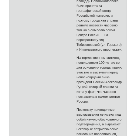
площадь Новониколаевска
была принята за
географический центр
Российской империи, и
поэтому городская управа
решила возвести часовню
только в символическом
центре России — на
перекрестке улиц
Тобизеновской (ул. Горького)
и Николаевского проспекта».
На торжественном митинге,
посвященном 100-летию со
дня основания города, принял
участие и выступил перед
новосибирцами вице-
президент России Александр
Руцкой, который принял за
истину факт, что часовня
поставлена в самом центре
России.
Поскольку приведенные
высказывания не имеют под
собой научно обоснованного
подтверждения, а выражают
некоторые патриотические
пожелания новосибирцев,