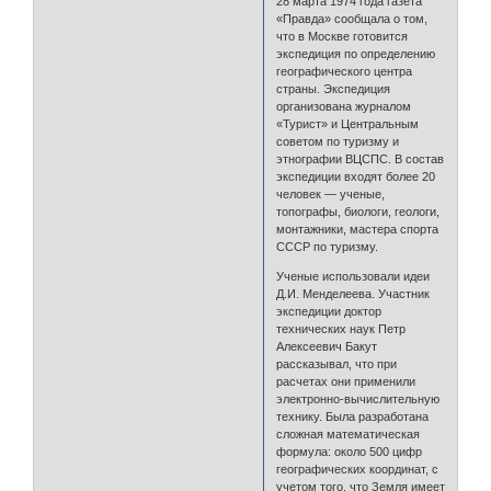
28 марта 1974 года газета
«Правда» сообщала о том,
что в Москве готовится
экспедиция по определению
географического центра
страны. Экспедиция
организована журналом
«Турист» и Центральным
советом по туризму и
этнографии ВЦСПС. В состав
экспедиции входят более 20
человек — ученые,
топографы, биологи, геологи,
монтажники, мастера спорта
СССР по туризму.
Ученые использовали идеи
Д.И. Менделеева. Участник
экспедиции доктор
технических наук Петр
Алексеевич Бакут
рассказывал, что при
расчетах они применили
электронно-вычислительную
технику. Была разработана
сложная математическая
формула: около 500 цифр
географических координат, с
учетом того, что Земля имеет