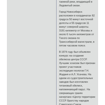
таежной реки, впадающей в
Ледовитый океан.
Город Новосибирск
расположен в координатах 82
градуса 50 минут восточной
долготы и 55 градусов 11
минут северной широты.
3191 километр от Москвы и
около 6 тысяч километров от
Тихого океана по
Транссибирскй магистрали, в
пятом часовом поясе.
В 1974 году был объявлен
конкурс на создание
обелиска центра СССР.
Лучшим эскизом был признан
проект участников
экспедиции геологов Г.Н.
Жаданя и А.Л. Усачева. На
одном из судостроительных
заводов был изготовлен
титановый обелиск,
напоминающий парус. На
сверкающих гранях
начертано «Центр территории
СССР. Братству народов
Советского Союза