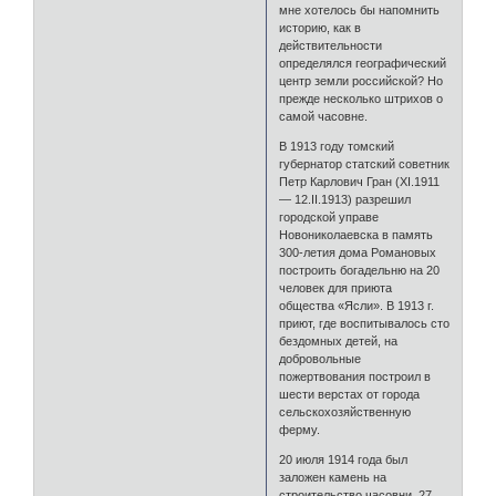
мне хотелось бы напомнить
историю, как в
действительности
определялся географический
центр земли российской? Но
прежде несколько штрихов о
самой часовне.
В 1913 году томский
губернатор статский советник
Петр Карлович Гран (XI.1911
— 12.II.1913) разрешил
городской управе
Новониколаевска в память
300-летия дома Романовых
построить богадельню на 20
человек для приюта
общества «Ясли». В 1913 г.
приют, где воспитывалось сто
бездомных детей, на
добровольные
пожертвования построил в
шести верстах от города
сельскохозяйственную
ферму.
20 июля 1914 года был
заложен камень на
строительство часовни. 27