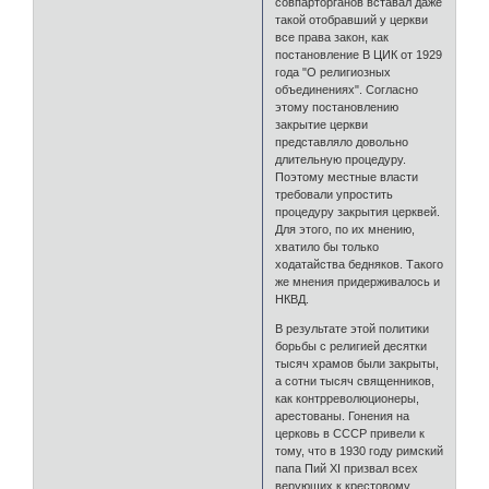
совпарторганов вставал даже
такой отобравший у церкви
все права закон, как
постановление В ЦИК от 1929
года "О религиозных
объединениях". Согласно
этому постановлению
закрытие церкви
представляло довольно
длительную процедуру.
Поэтому местные власти
требовали упростить
процедуру закрытия церквей.
Для этого, по их мнению,
хватило бы только
ходатайства бедняков. Такого
же мнения придерживалось и
НКВД.
В результате этой политики
борьбы с религией десятки
тысяч храмов были закрыты,
а сотни тысяч священников,
как контрреволюционеры,
арестованы. Гонения на
церковь в СССР привели к
тому, что в 1930 году римский
папа Пий XI призвал всех
верующих к крестовому