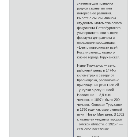
значение для познания
родной страны во имя
интереса ее развития.
Вместе с сыном Иваном —
студентом математического
факультета Петербургского
университета, они вывели
формулы для расчета и
определили координаты.
«Центр поверхности всей
России лежит... намного
южнее города Туруханска».
Ныне Туруханск — село,
районный центр в 1474-х
километрах к северу от
Красноярска, расположено
при впадении реки Нижней
Тунгуски в реку Енисей.
Население — 8,9 тыс.
человек, в 1897 г. было 200
человек. Основан Туруханск
в 1780 году как укрепленный
пункт Новая Мангазея. В 1882
г. назначен уездным городом
Томской области, с 1925 г. —
сельское поселение.