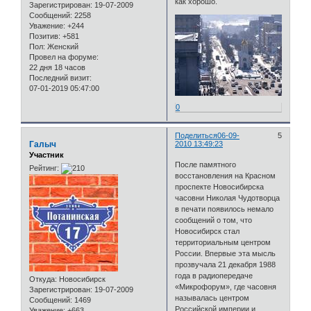
как хорошо.
Зарегистрирован
: 19-07-2009
Сообщений:
2258
Уважение:
+244
Позитив:
+581
Пол:
Женский
Провел на форуме:
22 дня 18 часов
Последний визит:
07-01-2019 05:47:00
0
Поделиться
06-09-
5
Галыч
2010 13:49:23
Участник
После памятного
Рейтинг:
восстановления на Красном
проспекте Новосибирска
часовни Николая Чудотворца
в печати появилось немало
сообщений о том, что
Новосибирск стал
территориальным центром
России. Впервые эта мысль
прозвучала 21 декабря 1988
года в радиопередаче
Откуда:
Новосибирск
«Микрофорум», где часовня
Зарегистрирован
: 19-07-2009
называлась центром
Сообщений:
1469
Российской империи и
Уважение:
+663