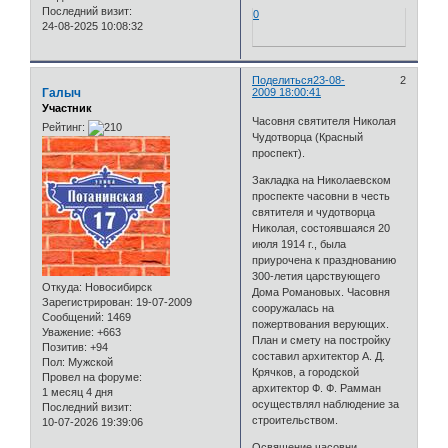
Последний визит:
0
24-08-2025 10:08:32
Поделиться
23-08-
2
Галыч
2009 18:00:41
Участник
Часовня святителя Николая
Рейтинг:
Чудотворца (Красный
проспект).
Закладка на Николаевском
проспекте часовни в честь
святителя и чудотворца
Николая, состоявшаяся 20
июля 1914 г., была
приурочена к празднованию
300-летия царствующего
Откуда:
Новосибирск
Дома Романовых. Часовня
Зарегистрирован
: 19-07-2009
сооружалась на
Сообщений:
1469
пожертвования верующих.
Уважение:
+663
План и смету на постройку
Позитив:
+94
составил архитектор А. Д.
Пол:
Мужской
Крячков, а городской
Провел на форуме:
архитектор Ф. Ф. Рамман
1 месяц 4 дня
осуществлял наблюдение за
Последний визит:
строительством.
10-07-2026 19:39:06
Освящение часовни