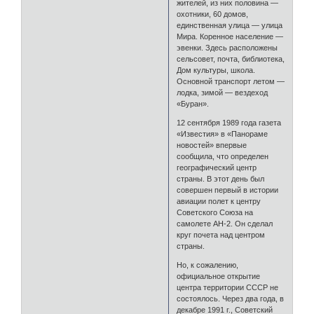
жителей, из них половина —
охотники, 60 домов,
единственная улица — улица
Мира. Коренное население —
эвенки. Здесь расположены
сельсовет, почта, библиотека,
Дом культуры, школа.
Основной транспорт летом —
лодка, зимой — вездеход
«Буран».
12 сентября 1989 года газета
«Известия» в «Панораме
новостей» впервые
сообщила, что определен
географический центр
страны. В этот день был
совершен первый в истории
авиации полет к центру
Советского Союза на
самолете АН-2. Он сделал
круг почета над центром
страны.
Но, к сожалению,
официальное открытие
центра территории СССР не
состоялось. Через два года, в
декабре 1991 г., Советский