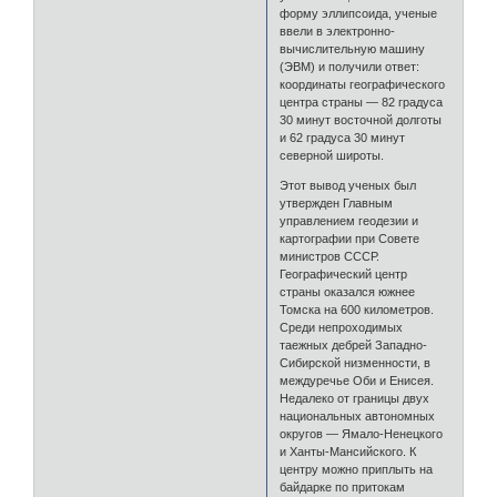
форму эллипсоида, ученые
ввели в электронно-
вычислительную машину
(ЭВМ) и получили ответ:
координаты географического
центра страны — 82 градуса
30 минут восточной долготы
и 62 градуса 30 минут
северной широты.
Этот вывод ученых был
утвержден Главным
управлением геодезии и
картографии при Совете
министров СССР.
Географический центр
страны оказался южнее
Томска на 600 километров.
Среди непроходимых
таежных дебрей Западно-
Сибирской низменности, в
междуречье Оби и Енисея.
Недалеко от границы двух
национальных автономных
округов — Ямало-Ненецкого
и Ханты-Мансийского. К
центру можно приплыть на
байдарке по притокам