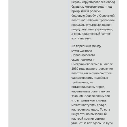
церкви сгруппировался сброд
бывших, которые ведут под
прикрытием религии
бешеную борьбу с Советской
властью". Рабочие требовали
передать культовые здания
под культурные учреждения,
а весь религиозный "актив"
взять на учет.
Из переписки между
руководством
Новосибирского
окрисполкома и
Сибкрайисполкома в начале
1930 года видно стремление
властей как можно быстрее
удовлетворить подобные
требования, не
останавливаясь перед
нарушением советских же
законов. Власти понимали,
что в противном случае
может наступить спад в
настроениях масс. То есть
искусстенно вызванный
настрой против церкви
угаснет. И вот здесь на пути