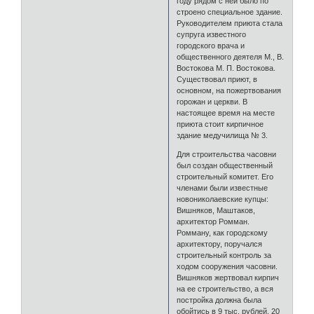
году рядом с ней было по
строено специальное здание.
Руководителем приюта стала
супруга известного
городского врача и
общественного деятеля М., В.
Востокова М. П. Востокова.
Существовал приют, в
основном, на пожертвования
горожан и церкви. В
настоящее время на месте
приюта стоит кирпичное
здание медучилища № 3.
Для строительства часовни
был создан общественный
строительный комитет. Его
членами были известные
новониколаевские купцы:
Вишняков, Маштаков,
архитектор Ромман.
Ромману, как городскому
архитектору, поручался
строительный контроль за
ходом сооружения часовни.
Вишняков жертвовал кирпич
на ее строительство, а вся
постройка должна была
обойтись в 9 тыс. рублей. 20