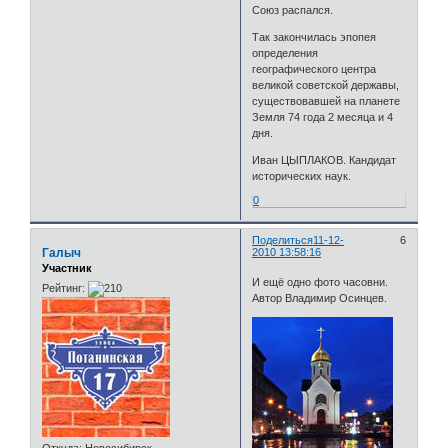
Союз распался.
Так закончилась эпопея
определения
географического центра
великой советской державы,
существовавшей на планете
Земля 74 года 2 месяца и 4
дня.
Иван ЦЫПЛАКОВ. Кандидат
исторических наук.
0
Поделиться
11-12-
6
Галыч
2010 13:58:16
Участник
И ещё одно фото часовни.
Рейтинг:
Автор Владимир Осинцев.
Откуда:
Новосибирск