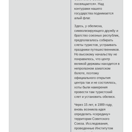
посвящается». Над
контурами нашего
государства поднимается
алый флаг.
Здесь, у обелиска,
символизирующего дружбу и
братство союзных республик,
предполагалось собирать
слеты туристов, устраивать
праздники путешественников.
Но высокому начальству не
понравилось, что центр
великой державы находится в
непролазном азиатском
болоте, поэтому
официального открытия
центра так и не состоялось,
хоты были намерения
провести там туристский
слет и установить обелиск.
Через 15 лет, в 1989 году,
вновь возникла идея
определить «середину»
территории Советского
Союза. Исследования,
проведенные Институтом