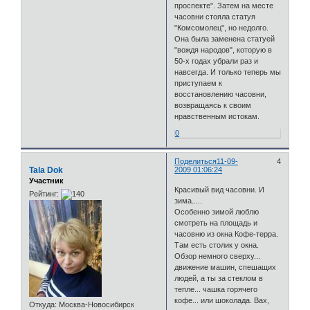
проспекте". Затем на месте
часовни стояла статуя
"Комсомолец", но недолго.
Она была заменена статуей
"вождя народов", которую в
50-х годах убрали раз и
навсегда. И только теперь мы
приступаем к
восстановлению часовни,
возвращаясь к своим
нравственным истокам.
0
Поделиться
11-09-
4
Tala Dok
2009 01:06:24
Участник
Красивый вид часовни. И
Рейтинг:
зима.....
Особенно зимой люблю
смотреть на площадь и
часовню из окна Кофе-терра.
Там есть столик у окна.
Обзор немного сверху...
движение машин, спешащих
людей, а ты за стеклом в
тепле... чашка горячего
кофе... или шоколада. Вах,
Откуда:
Москва-Новосибирск