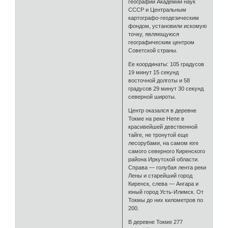
географии Академии наук
СССР и Центральным
картографо-геодезическим
фондом, установили искомую
точку, являющуюся
географическим центром
Советской страны.
Ее координаты: 105 градусов
19 минут 15 секунд
восточной долготы и 58
градусов 29 минут 30 секунд
северной широты.
Центр оказался в деревне
Токме на реке Непе в
красивейшей девственной
тайге, не тронутой еще
лесорубами, на самом юге
самого северного Киренского
района Иркутской области.
Справа — голубая лента реки
Лены и старейший город
Киренск, слева — Ангара и
юный город Усть-Илимск. От
Токмы до них километров по
200.
В деревне Токме 277