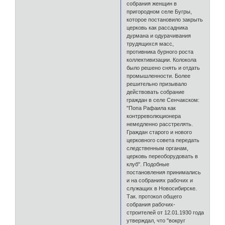
собрания женщин в
пригородном селе Бугры,
которое постановило закрыть
церковь как рассадника
дурмана и одурачивания
трудящихся масс,
противника бурного роста
коллективизации. Колокола
было решено снять и отдать
промышленности. Более
решительно призывало
действовать собрание
граждан в селе Сенчакском:
"Попа Рафаила как
контрреволюционера
немедленно расстрелять.
Граждан старого и нового
церковного совета передать
следственным органам,
церковь переоборудовать в
клуб". Подобные
постановления принимались
и на собраниях рабочих и
служащих в Новосибирске.
Так. протокол общего
собрания рабочих-
строителей от 12.01.1930 года
утверждал, что "вокруг