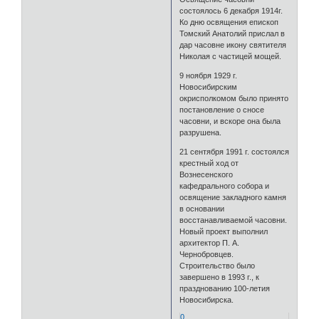
состоялось 6 декабря 1914г.
Ко дню освящения епископ
Томский Анатолий прислал в
дар часовне икону святителя
Николая с частицей мощей.
9 ноября 1929 г.
Новосибирским
окрисполкомом было принято
постановление о сносе
часовни, и вскоре она была
разрушена.
21 сентября 1991 г. состоялся
крестный ход от
Вознесенского
кафедрального собора и
освящение закладного камня
в основании
восстанавливаемой часовни.
Новый проект выполнил
архитектор П. А.
Чернобровцев.
Строительство было
завершено в 1993 г., к
празднованию 100-летия
Новосибирска.
0