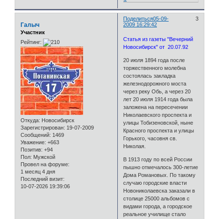
Поделиться
05-09-
3
Галыч
2009 16:29:42
Участник
Статья из газеты "Вечерний
Рейтинг:
Новосибирск" от 20.07.92
20 июля 1894 года после
торжественного молебна
состоялась закладка
железнодорожного моста
через реку Обь, а через 20
лет 20 июля 1914 года была
заложена на пересечении
Николаевского проспекта и
Откуда:
Новосибирск
улицы Тобизеновской, ныне
Зарегистрирован
: 19-07-2009
Красного проспекта и улицы
Сообщений:
1469
Горького, часовня св.
Уважение:
+663
Николая.
Позитив:
+94
Пол:
Мужской
В 1913 году по всей России
Провел на форуме:
пышно отмечалось 300-летие
1 месяц 4 дня
Дома Романовых. По такому
Последний визит:
случаю городские власти
10-07-2026 19:39:06
Новониколаевска заказали в
столице 25000 альбомов с
видами города, а городское
реальное училище стало