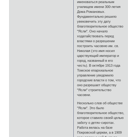
именоваться реальным
училищем имени 300-летия
Дома Романовых.
Фундаментально решило
увековечить эту дату
благотворительное общество
"Ясли". Оно начало
ходатайствовать перед
властями о разрешении
построить часовню им. св.
Николая (это имя носил
царствующий император и
город, названный в его
честь). В октябре 1913 года
Томское епархиальное
управление уведомило
городские власти о том, что
оно разрешает обществу
"Ясли" строительство
часовни.
Несколько слов об обществе
"Ясли". Это было
благотворительное общество,
которое ставило своей целью
заботу о детях-сиротах.
Работа велась на базе
Покровской церкви, а в 1909