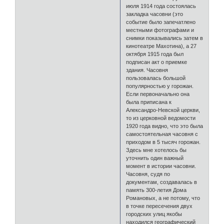
июля 1914 года состоялась
закладка часовни (это
событие было запечатлено
местными фотографами и
снимки показывались затем в
кинотеатре Махотина), а 27
октября 1915 года был
подписан акт о приемке
здания. Часовня
пользовалась большой
популярностью у горожан.
Если первоначально она
была приписана к
Александро-Невской церкви,
то из церковной ведомости
1920 года видно, что это была
самостоятельная часовня с
приходом в 5 тысяч горожан.
Здесь мне хотелось бы
уточнить один важный
момент в истории часовни.
Часовня, судя по
документам, создавалась в
память 300-летия Дома
Романовых, а не потому, что
в точке пересечения двух
городских улиц якобы
находился географический