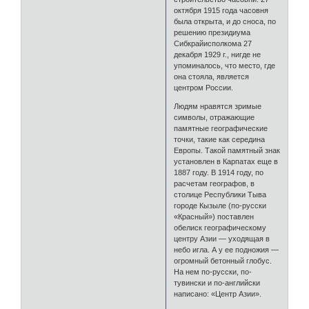
октября 1915 года часовня
была открыта, и до сноса, по
решению президиума
Сибкрайисполкома 27
декабря 1929 г., нигде не
упоминалось, что место, где
она стояла, является
центром России.
Людям нравятся зримые
символы, отражающие
памятные географические
точки, такие как середина
Европы. Такой памятный знак
установлен в Карпатах еще в
1887 году. В 1914 году, по
расчетам географов, в
столице Республики Тыва
городе Кызыле (по-русски
«Красный») поставлен
обелиск географическому
центру Азии — уходящая в
небо игла. А у ее подножия —
огромный бетонный глобус.
На нем по-русски, по-
тувински и по-английски
написано: «Центр Азии».