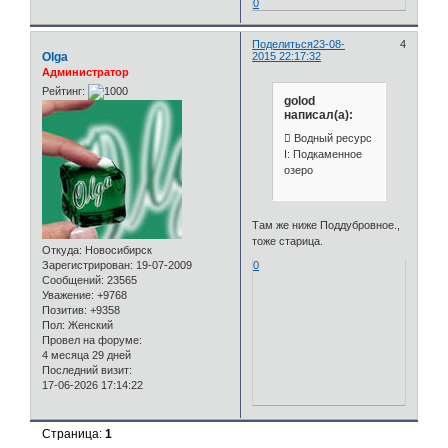
0
Поделиться
23-08-
4
Olga
2015 22:17:32
Администратор
Рейтинг:
golod
написал(а):
 Водный ресурс
I: Подкаменное
озеро
Там же ниже Поддубровное.,
тоже старица.
Откуда:
Новосибирск
0
Зарегистрирован
: 19-07-2009
Сообщений:
23565
Уважение:
+9768
Позитив:
+9358
Пол:
Женский
Провел на форуме:
4 месяца 29 дней
Последний визит:
17-06-2026 17:14:22
Страница:
1