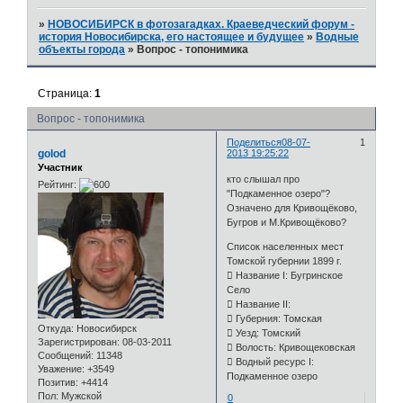
»
НОВОСИБИРСК в фотозагадках. Краеведческий форум -
история Новосибирска, его настоящее и будущее
»
Водные
объекты города
»
Вопрос - топонимика
Страница:
1
Вопрос - топонимика
Поделиться
08-07-
1
golod
2013 19:25:22
Участник
кто слышал про
Рейтинг:
"Подкаменное озеро"?
Означено для Кривощёково,
Бугров и М.Кривощёково?
Список населенных мест
Томской губернии 1899 г.
 Название I: Бугринское
Село
 Название II:
 Губерния: Томская
Откуда:
Новосибирск
 Уезд: Томский
Зарегистрирован
: 08-03-2011
 Волость: Кривощековская
Сообщений:
11348
 Водный ресурс I:
Уважение:
+3549
Подкаменное озеро
Позитив:
+4414
Пол:
Мужской
0