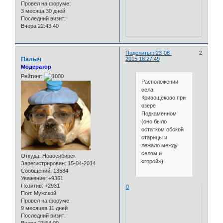
Провел на форуме:
3 месяца 30 дней
Последний визит:
Вчера 22:43:40
Поделиться
23-08-
2
Палыч
2015 18:27:49
Модератор
Рейтинг:
Расположении
села
Кривощёково при
озере
Подкаменном
(оно было
остатком обской
старицы и
лежало между
селом и
Откуда:
Новосибирск
«горой»).
Зарегистрирован
: 15-04-2014
Сообщений:
13584
Уважение:
+9361
Позитив:
+2931
0
Пол:
Мужской
Провел на форуме:
9 месяцев 11 дней
Последний визит: