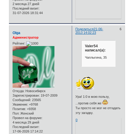
2 месяца 27 дней
Последний визит:
31-07-2026 18:31:44
Поделиться
21-06-
6
Olga
2013 14:02:23
Администратор
Рейтинг:
Valer54
написал(а):
Чаплыгина, 35
Откуда:
Новосибирск
Зарегистрирован
: 19-07-2009
Ура! 1:0 в мою пользу,
Сообщений:
23565
...против себя же
Уважение:
+9768
Ты просто не мог не отгадать
Позитив:
+9358
эту загадку.
Пол:
Женский
Провел на форуме:
0
4 месяца 29 дней
Последний визит:
17-06-2026 17:14:22