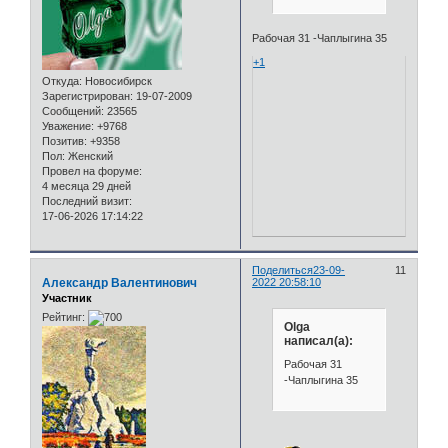
Рабочая 31 -Чаплыгина 35
+1
Откуда:
Новосибирск
Зарегистрирован
: 19-07-2009
Сообщений:
23565
Уважение:
+9768
Позитив:
+9358
Пол:
Женский
Провел на форуме:
4 месяца 29 дней
Последний визит:
17-06-2026 17:14:22
Поделиться
23-09-
11
Александр Валентинович
2022 20:58:10
Участник
Рейтинг:
Olga
написал(а):
Рабочая 31
-Чаплыгина 35