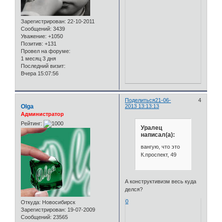
Зарегистрирован
: 22-10-2011
Сообщений:
3439
Уважение:
+1050
Позитив:
+131
Провел на форуме:
1 месяц 3 дня
Последний визит:
Вчера 15:07:56
Поделиться
21-06-
4
Olga
2013 13:13:13
Администратор
Рейтинг:
Уралец
написал(а):
вангую, что это
К.проспект, 49
А конструктивизм весь куда
делся?
0
Откуда:
Новосибирск
Зарегистрирован
: 19-07-2009
Сообщений:
23565