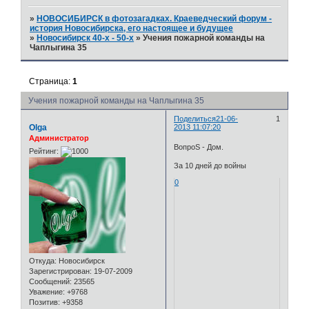
»
НОВОСИБИРСК в фотозагадках. Краеведческий форум -
история Новосибирска, его настоящее и будущее
»
Новосибирск 40-х - 50-х
»
Учения пожарной команды на
Чаплыгина 35
Страница:
1
Учения пожарной команды на Чаплыгина 35
Поделиться
21-06-
1
Olga
2013 11:07:20
Администратор
ВопроS - Дом.
Рейтинг:
За 10 дней до войны
0
Откуда:
Новосибирск
Зарегистрирован
: 19-07-2009
Сообщений:
23565
Уважение:
+9768
Позитив:
+9358