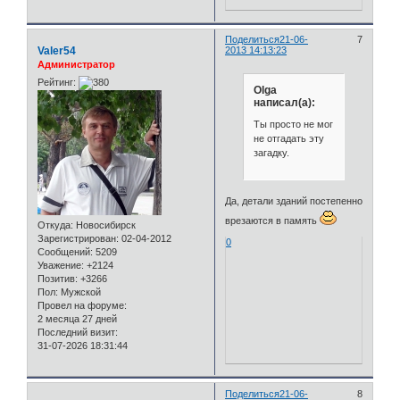
Поделиться
21-06-
7
Valer54
2013 14:13:23
Администратор
Рейтинг:
Olga
написал(а):
Ты просто не мог
не отгадать эту
загадку.
Да, детали зданий постепенно
врезаются в память
Откуда:
Новосибирск
Зарегистрирован
: 02-04-2012
0
Сообщений:
5209
Уважение:
+2124
Позитив:
+3266
Пол:
Мужской
Провел на форуме:
2 месяца 27 дней
Последний визит:
31-07-2026 18:31:44
Поделиться
21-06-
8