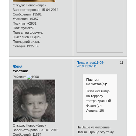
Откуда:
Новосибирск
Зарегистрирован
: 15-04-2014
Сообщений:
13581
Уважение:
+9357
Позитив:
+2931
Пол:
Мужской
Провел на форуме:
9 месяцев 11 дней
Последний визит:
Сегодня 19:27:56
Поделиться
11-05-
11
Женя
2019 11:02:11
Участник
Рейтинг:
Палыч
написал(а):
Тема Лестница
на террасу
театра Красный
Факел (ул.
Ленина, 19)
Откуда:
Новосибирск
На Ваше усмотрение ,
Зарегистрирован
: 31-01-2016
Палыч. Проще эту тему
Сообщений:
11874