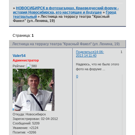
»
НОВОСИБИРСК в фотозагадках. Краеведческий форум -
история Новосибирска, его настоящее и будущее
»
Город
театральный
»
Лестница на террасу театра "Красный
Факел" (ул. Ленина, 19)
Страница:
1
Лестница на террасу театра "Красный Факел" (ул. Ленина, 19)
Поделиться
14-06-
1
Valer54
2013 14:11:40
Администратор
Надеюсь, что не было этого
Рейтинг:
фото на форуме ...
0
Откуда:
Новосибирск
Зарегистрирован
: 02-04-2012
Сообщений:
5209
Уважение:
+2124
Позитив:
+3266