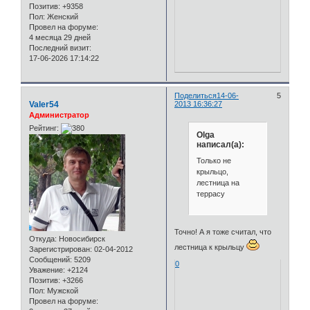
Позитив:
+9358
Пол:
Женский
Провел на форуме:
4 месяца 29 дней
Последний визит:
17-06-2026 17:14:22
Поделиться
14-06-
5
Valer54
2013 16:36:27
Администратор
Рейтинг:
Olga
написал(а):
Только не
крыльцо,
лестница на
террасу
Точно! А я тоже считал, что
Откуда:
Новосибирск
лестница к крыльцу
Зарегистрирован
: 02-04-2012
Сообщений:
5209
0
Уважение:
+2124
Позитив:
+3266
Пол:
Мужской
Провел на форуме: