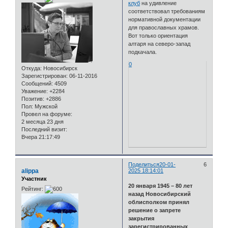
клуб
на удивление
соответствовал требованиям
нормативной документации
для православных храмов.
Вот только ориентация
алтаря на северо-запад
подкачала.
0
Откуда:
Новосибирск
Зарегистрирован
: 06-11-2016
Сообщений:
4509
Уважение:
+2284
Позитив:
+2886
Пол:
Мужской
Провел на форуме:
2 месяца 23 дня
Последний визит:
Вчера 21:17:49
Поделиться
20-01-
6
alippa
2025 18:14:01
Участник
20 января 1945 – 80 лет
Рейтинг:
назад Новосибирский
облисполком принял
решение о запрете
закрытия
зарегистрированных