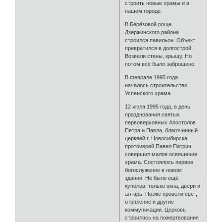
строить новые храмы и в
нашем городе.
В Берёзовой роще
Дзержинского района
строился павильон. Объект
превратился в долгострой.
Возвели стены, крышу. Но
потом всё было заброшено.
В феврале 1995 года
началось строительство
Успенского храма.
12 июля 1995 года, в день
празднования святых
первоверховных Апостолов
Петра и Павла, благочинный
церквей г. Новосибирска
протоиерей Павел Патрин
совершил малое освящение
храма. Состоялось первое
богослужение в новом
здании. Не было ещё
куполов, только окна, двери и
алтарь. Позже провели свет,
отопление и другие
коммуникации. Церковь
строилась на пожертвования