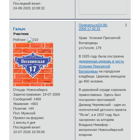
Последний визит:
24-08-2025 10:08:32
Поделиться
23-08-
2
Галыч
2009 17:42:31
Участник
Храм Успения Пресвятой
Рейтинг:
Богородицы
ул.Гоголя, 179
В 1925 году была построена
деревянная церковь в честь
Успения Пресвятой
Богородицы
на городском
кладбище. Церковь вмещала
до 400 человек.
Откуда:
Новосибирск
В церковной ограде хоронили
Зарегистрирован
: 19-07-2009
православных. Здесь был
Сообщений:
1469
похоронен протоиерей
Уважение:
+663
Диомид Чернявский - один из
Позитив:
+94
попечителей детского приюта
Пол:
Мужской
"Ясли", а в 1937 году был
Провел на форуме:
захоронен за алтарём
1 месяц 4 дня
Владыка Никифор -
Последний визит:
митрополит Новосибирской
10-07-2026 19:39:06
епархии.