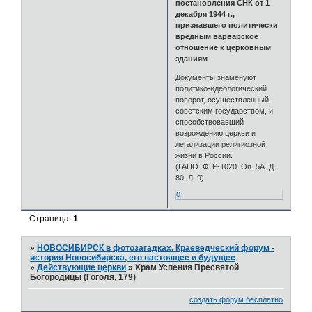
постановления СНК от 1
декабря 1944 г.,
признавшего политически
вредным варварское
отношение к церковным
зданиям
Документы знаменуют
политико-идеологический
поворот, осуществленный
советским государством, и
способствовавший
возрождению церкви и
легализации религиозной
жизни в России.
(ГАНО. Ф. Р-1020. Оп. 5А. Д.
80. Л. 9)
0
Страница:
1
»
НОВОСИБИРСК в фотозагадках. Краеведческий форум -
история Новосибирска, его настоящее и будущее
»
Действующие церкви
»
Храм Успения Пресвятой
Богородицы (Гоголя, 179)
создать форум бесплатно