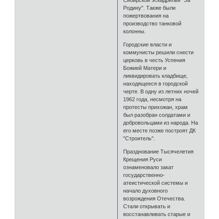
Сибирской эскадрильи "За
Родину". Также были
пожертвования на
производство танковой
колонны.
Городские власти и
коммунисты решили снести
церковь в честь Успения
Божией Матери и
ликвидировать кладбище,
находящееся в городской
черте. В одну из летних ночей
1962 года, несмотря на
протесты прихожан, храм
был разобран солдатами и
добровольцами из народа. На
его месте позже построят ДК
"Строитель".
Празднование Тысячелетия
Крещения Руси
ознаменовало закат
государственно-
атеистической системы и
начало духовного
возрождения Отечества.
Стали открывать и
восстанавливать старые и