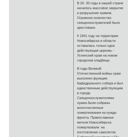
В 20- 30 годы в нашей стране
началось массовое закрытие
и разрушение храмов.
Огромное количество
священнослужителей было
арестовано.
К 1941 году на территории
Новосибирска и области
оставалась только одна
действующая церковь -
Успенский храм на новом
городском кладбище.
В годы Великой
Отечественной войны храм
выполнял функцию
Кафедрального собора и был
единственным действующим
в городе.
Священнослужителями
храма были собраны
многочисленные
пожертвования на нужды
фронта. Православные
жители Новосибирска
пожертвовали на
изготовление самолетов