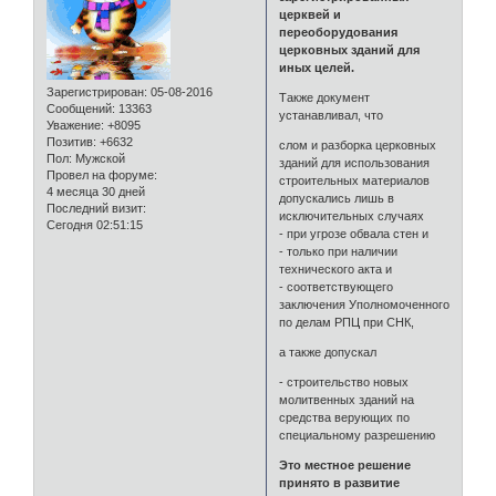
церквей и
переоборудования
церковных зданий для
иных целей.
Зарегистрирован
: 05-08-2016
Также документ
Сообщений:
13363
устанавливал, что
Уважение:
+8095
Позитив:
+6632
слом и разборка церковных
Пол:
Мужской
зданий для использования
Провел на форуме:
строительных материалов
4 месяца 30 дней
допускались лишь в
Последний визит:
исключительных случаях
Сегодня 02:51:15
- при угрозе обвала стен и
- только при наличии
технического акта и
- соответствующего
заключения Уполномоченного
по делам РПЦ при СНК,
а также допускал
- строительство новых
молитвенных зданий на
средства верующих по
специальному разрешению
Это местное решение
принято в развитие