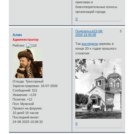
прихожан и
благотворительные взносы
организаций города.
0
Поделиться
23-08-
3
Алич
2009 19:46:58
Администратор
Так
выглядела
церковь в
Рейтинг:
конце 20-х годов прошлого
столетия.
Откуда:
Трехгорный
Зарегистрирован
: 18-07-2009
Сообщений:
521
Уважение:
+133
Позитив:
+12
Пол:
Мужской
Провел на форуме:
10 дней 16 часов
Последний визит:
24-08-2025 10:08:32
0