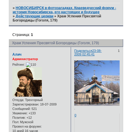
»
НОВОСИБИРСК в фотозагадках. Краеведческий форум -
история Новосибирска, его настоящее и будущее
»
Действующие церкви
»
Храм Успения Пресвятой
Богородицы (Гоголя, 179)
Страница:
1
Храм Успения Пресвятой Богородицы (Гоголя, 179)
Поделиться
23-08-
1
Алич
2009 02:45:41
Администратор
Рейтинг:
Откуда:
Трехгорный
Зарегистрирован
: 18-07-2009
.
Сообщений:
521
Уважение:
+133
0
Позитив:
+12
Пол:
Мужской
Провел на форуме:
10 дней 16 часов