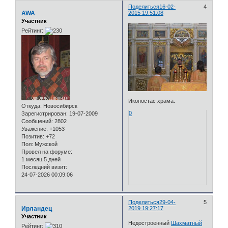
Поделиться
16-02-
4
AWA
2015 19:51:08
Участник
Рейтинг:
Иконостас храма.
Откуда:
Новосибирск
0
Зарегистрирован
: 19-07-2009
Сообщений:
2802
Уважение:
+1053
Позитив:
+72
Пол:
Мужской
Провел на форуме:
1 месяц 5 дней
Последний визит:
24-07-2026 00:09:06
Поделиться
29-04-
5
Ирландец
2019 19:27:17
Участник
Недостроенный
Шахматный
Рейтинг: