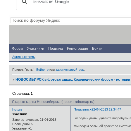
Форум
Участники
Правила
Регистрация
Войти
Активные темы
Привет, Гость!
Войдите
или
зарегистрируйтесь
.
»
НОВОСИБИРСК в фотозагадках. Краеведческий форум - история 
Страница:
1
Старые карты Новосибирска (проект retromap.ru)
hutun
Поделиться
22-04-2013 19:34:47
Участник
Господа и дамы! Давайте попробуем 
Зарегистрирован
: 21-04-2013
Сообщений:
5
Мы ведем большой проект по система
Уважение:
+1