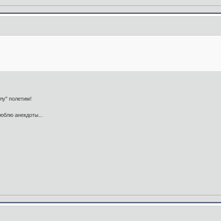
лу" полетим!
юблю анекдоты...