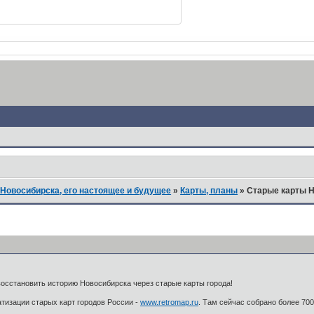
Новосибирска, его настоящее и будущее
»
Карты, планы
»
Старые карты Н
восстановить историю Новосибирска через старые карты города!
тизации старых карт городов России -
www.retromap.ru
. Там сейчас собрано более 700