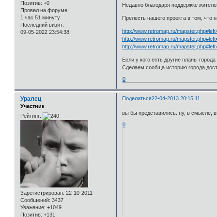
Позитив:
+0
Недавно благодаря поддержке жителей
Провел на форуме:
1 час 51 минуту
Прелесть нашего проекта в том, что 
Последний визит:
http://www.retromap.ru/mapster.php#l
09-05-2022 23:54:38
http://www.retromap.ru/mapster.php#l
http://www.retromap.ru/mapster.php#l
Если у кого есть другие планы города
Сделаем сообща историю города дост
0
Уралец
Поделиться
22-04-2013 20:15:11
Участник
вы бы представились. ну, в смысле,
Рейтинг:
0
Зарегистрирован
: 22-10-2011
Сообщений:
3437
Уважение:
+1049
Позитив:
+131