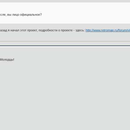
ысле, вы лицо официальное?
азад я начал этот проект, подробности о проекте - здесь:
http://www.retromap.ru/forum/v
 Молодцы!