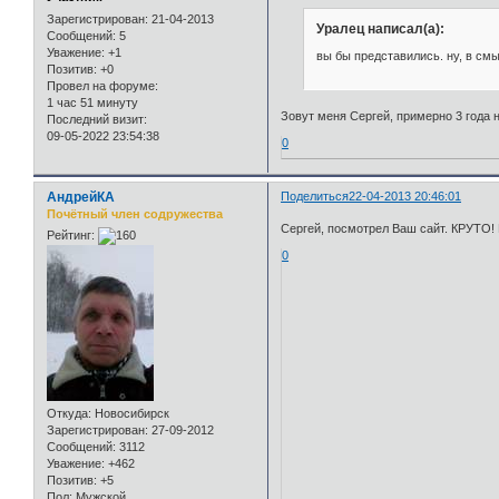
Зарегистрирован
: 21-04-2013
Уралец написал(а):
Сообщений:
5
Уважение:
+1
вы бы представились. ну, в см
Позитив:
+0
Провел на форуме:
1 час 51 минуту
Зовут меня Сергей, примерно 3 года н
Последний визит:
09-05-2022 23:54:38
0
АндрейКА
Поделиться
22-04-2013 20:46:01
Почётный член содружества
Сергей, посмотрел Ваш сайт. КРУТО!
Рейтинг:
0
Откуда:
Новосибирск
Зарегистрирован
: 27-09-2012
Сообщений:
3112
Уважение:
+462
Позитив:
+5
Пол:
Мужской