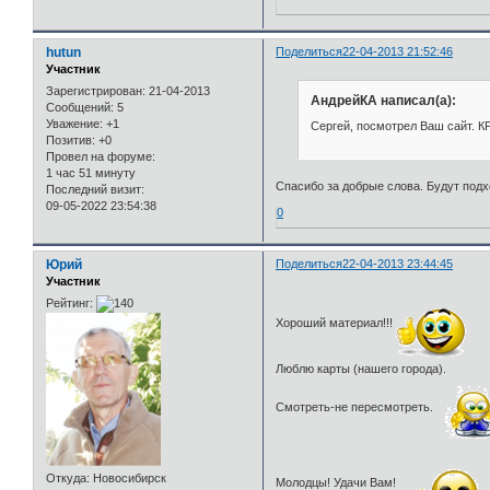
hutun
Поделиться
22-04-2013 21:52:46
Участник
Зарегистрирован
: 21-04-2013
АндрейКА написал(а):
Сообщений:
5
Уважение:
+1
Сергей, посмотрел Ваш сайт. 
Позитив:
+0
Провел на форуме:
1 час 51 минуту
Спасибо за добрые слова. Будут подх
Последний визит:
09-05-2022 23:54:38
0
Юрий
Поделиться
22-04-2013 23:44:45
Участник
Рейтинг:
Хороший материал!!!
Люблю карты (нашего города).
Смотреть-не пересмотреть.
Откуда:
Новосибирск
Молодцы! Удачи Вам!