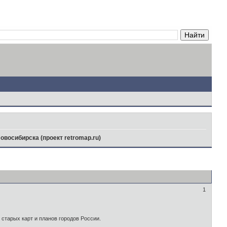
овосибирска (проект retromap.ru)
1
 старых карт и планов городов России.