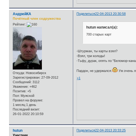
АндрейКА
Поделиться
22-04-2013 20:30:58
Почётный член содружества
Рейтинг:
hutun написал(а):
700 старых карт
-Штурман, ты карты взял?
-Взял, три колоды!
-Тьфу, дурак, опять по "Беломор-кана
Пардон, не удержался.
Уж очень л
Откуда:
Новосибирск
Зарегистрирован
: 27-09-2012
+1
Сообщений:
3112
Уважение:
+462
Позитив:
+5
Пол:
Мужской
Провел на форуме:
1 месяц 1 день
Последний визит:
26-01-2022 20:10:59
hutun
Поделиться
22-04-2013 20:33:25
Участник