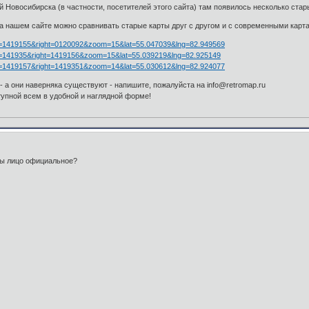
 Новосибирска (в частности, посетителей этого сайта) там появилось несколько ста
на нашем сайте можно сравнивать старые карты друг с другом и с современными карт
eft=1419155&right=0120092&zoom=15&lat=55.047039&lng=82.949569
eft=141935&right=1419156&zoom=15&lat=55.039219&lng=82.925149
eft=1419157&right=1419351&zoom=14&lat=55.030612&lng=82.924077
 - а они наверняка существуют - напишите, пожалуйста на info@retromap.ru
упной всем в удобной и наглядной форме!
 вы лицо официальное?