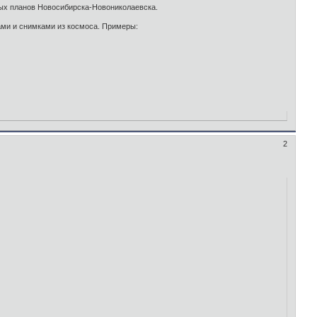
рых планов Новосибирска-Новониколаевска.
ами и снимками из космоса. Примеры:
2