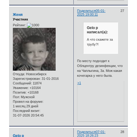
1969 год.
+3
Поделиться
04-01-
23
Morozi1ka
2025 11:13:42
Участник
Пускай будет
Рейтинг: