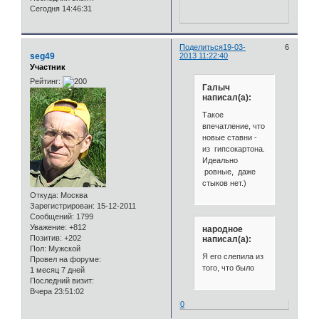
Сегодня 14:46:31
Поделиться
19-03-
6
seg49
2013 11:22:40
Участник
Рейтинг:
Галыч
написал(а):
Такое
впечатление, что
новые ставни -
из гипсокартона.
Идеально
ровные, даже
стыков нет.)
Откуда:
Москва
Зарегистрирован
: 15-12-2011
Сообщений:
1799
Уважение:
+812
народное
Позитив:
+202
написал(а):
Пол:
Мужской
Я его слепила из
Провел на форуме:
того, что было
1 месяц 7 дней
Последний визит:
Вчера 23:51:02
0