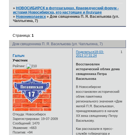
»
НОВОСИБИРСК в фотозагадках. Краеведческий форум -
история Новосибирска, его настоящее и будущее
»
Новониколаевск
»
Дом священника П. Я. Василькова (ул.
Чаплыгина, 7)
Страница:
1
Дом священника П. Я. Василькова (ул. Чаплыгина, 7)
Поделиться
18-03-
1
Галыч
2013 17:31:24
Участник
Восстановлен
Рейтинг:
исторический облик дома
священника Петра
Василькова
В Новосибирске
восстановлен исторический
облик памятника
регионального значения «Дом
жилой П.Я. Василькова»,
принадлежавшего в начале
Откуда:
Новосибирск
XX века священнику Петру
Зарегистрирован
: 19-07-2009
Василькову.
Сообщений:
1470
Уважение:
+663
Как рассказали в пресс-
Позитив:
+94
службе губернатора и