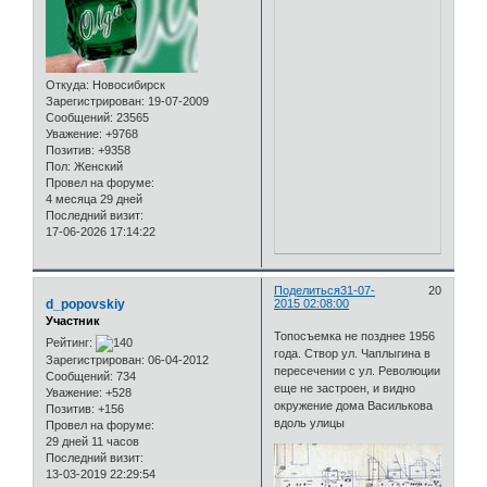
Откуда:
Новосибирск
Зарегистрирован
: 19-07-2009
Сообщений:
23565
Уважение:
+9768
Позитив:
+9358
Пол:
Женский
Провел на форуме:
4 месяца 29 дней
Последний визит:
17-06-2026 17:14:22
Поделиться
31-07-
20
d_popovskiy
2015 02:08:00
Участник
Топосъемка не позднее 1956
Рейтинг:
года. Створ ул. Чаплыгина в
Зарегистрирован
: 06-04-2012
пересечении с ул. Революции
Сообщений:
734
еще не застроен, и видно
Уважение:
+528
окружение дома Василькова
Позитив:
+156
вдоль улицы
Провел на форуме:
29 дней 11 часов
Последний визит:
13-03-2019 22:29:54