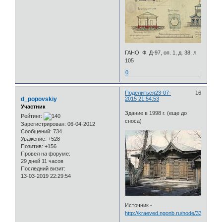
ГАНО. Ф. Д-97, оп. 1, д. 38, л.
105
0
Поделиться
23-07-
16
d_popovskiy
2015 21:54:53
Участник
Здание в 1998 г. (еще до
Рейтинг:
сноса)
Зарегистрирован
: 06-04-2012
Сообщений:
734
Уважение:
+528
Позитив:
+156
Провел на форуме:
29 дней 11 часов
Последний визит:
13-03-2019 22:29:54
Источник -
http://kraeved.ngonb.ru/node/3389