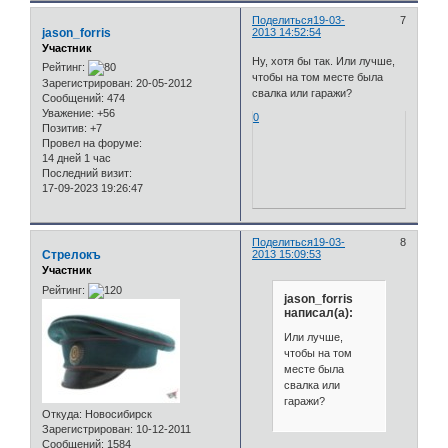
Поделиться
19-03-
7
jason_forris
2013 14:52:54
Участник
Ну, хотя бы так. Или лучше,
Рейтинг:
чтобы на том месте была
Зарегистрирован
: 20-05-2012
свалка или гаражи?
Сообщений:
474
Уважение:
+56
0
Позитив:
+7
Провел на форуме:
14 дней 1 час
Последний визит:
17-09-2023 19:26:47
Поделиться
19-03-
8
Стрелокъ
2013 15:09:53
Участник
Рейтинг:
jason_forris
написал(а):
Или лучше,
чтобы на том
месте была
свалка или
гаражи?
Откуда:
Новосибирск
Зарегистрирован
: 10-12-2011
Сообщений:
1584