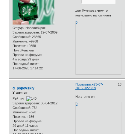
дом Куликова чем-то
неуловимо напоминает
0
Откуда:
Новосибирск
Зарегистрирован
: 19-07-2009
Сообщений:
23565
Уважение:
+9768
Позитив:
+9358
Пол:
Женский
Провел на форуме:
4 месяца 29 дней
Последний визит:
17-06-2026 17:14:22
Поделиться
23-07-
13
d_popovskiy
2015 20:23:59
Участник
Но это не он
Рейтинг:
Зарегистрирован
: 06-04-2012
0
Сообщений:
734
Уважение:
+528
Позитив:
+156
Провел на форуме:
29 дней 11 часов
Последний визит: