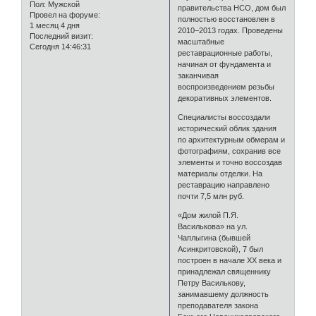
Пол:
Мужской
правительства НСО, дом был
Провел на форуме:
полностью восстановлен в
1 месяц 4 дня
2010–2013 годах. Проведены
Последний визит:
масштабные
Сегодня 14:46:31
реставрационные работы,
начиная от фундамента и
заканчивая
воспроизведением резьбы
декоративных элементов.
Специалисты воссоздали
исторический облик здания
по архитектурным обмерам и
фотографиям, сохранив все
элементы и точно воссоздав
материалы отделки. На
реставрацию направлено
почти 7,5 млн руб.
«Дом жилой П.Я.
Василькова» на ул.
Чаплыгина (бывшей
Асинкритовской), 7 был
построен в начале ХХ века и
принадлежал священнику
Петру Василькову,
занимавшему должность
преподавателя закона