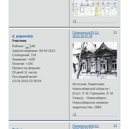
+1
Поделиться
23-12-
21
d_popovskiy
2015 18:47:45
Участник
Рейтинг:
Зарегистрирован
: 06-04-2012
Сообщений:
734
Уважение:
+528
Позитив:
+156
Провел на форуме:
29 дней 11 часов
Последний визит:
13-03-2019 22:29:54
Источник: Памятники
Новосибирской области /
[Сост. Л. М. Горюшкин, Б. М.
Семко]. - Новосибирск:
Новосибирское книжное
издательство, 1989.
+1
Поделиться
04-01-
22