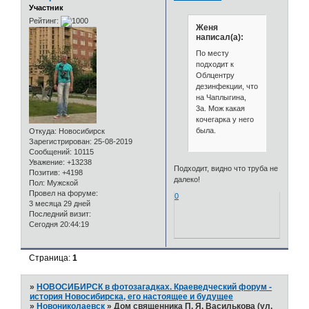
мясохладобойня на
Д.Ковальчук
0
Откуда:
Новосибирск
Зарегистрирован
: 15-08-2009
Сообщений:
4333
Уважение:
+1511
Позитив:
+1593
Пол:
Мужской
Провел на форуме:
5 месяцев 15 дней
Последний визит:
Сегодня 18:00:49
Поделиться
04-01-
24
Юджин
2025 18:28:43
Участник
Верхушка крыши со шпилем
Рейтинг:
похожа на Чаплыгина,7.
Откуда:
Новосибирск
Зарегистрирован
: 11-01-2017
+2
Сообщений:
458
Уважение:
+183