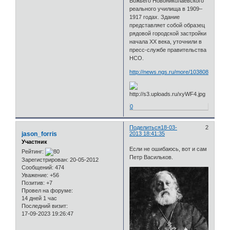
Божьего Новониколаевского
реального училища в 1909–
1917 годах. Здание
представляет собой образец
рядовой городской застройки
начала XX века, уточнили в
пресс-службе правительства
НСО.
http://news.ngs.ru/more/1038087/
0
Поделиться
18-03-
2
jason_forris
2013 18:41:35
Участник
Если не ошибаюсь, вот и сам
Рейтинг:
Петр Васильков.
Зарегистрирован
: 20-05-2012
Сообщений:
474
Уважение:
+56
Позитив:
+7
Провел на форуме:
14 дней 1 час
Последний визит:
17-09-2023 19:26:47