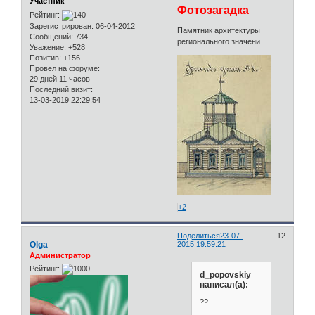
Участник
Фотозагадка
Рейтинг:
Зарегистрирован
: 06-04-2012
Памятник архитектуры
Сообщений:
734
регионального значени
Уважение:
+528
Позитив:
+156
Провел на форуме:
29 дней 11 часов
Последний визит:
13-03-2019 22:29:54
+2
Поделиться
23-07-
12
Olga
2015 19:59:21
Администратор
Рейтинг:
d_popovskiy
написал(а):
??