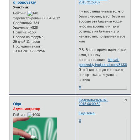
d_popovskiy
2015 21:58:07
Участник
Ну восстанавливали то, что
Рейтинг:
было снесено, а вот была ли
Зарегистрирован
: 06-04-2012
вообще эта башенка когда-
Сообщений:
734
либо построена или так и
Уважение:
+528
осталась на бумаге - это
Позитив:
+156
неизвестно, по крайней мере
Провел на форуме:
мне
29 дней 11 часов
Последний визит:
P.S. В свое время сделал, как
13-03-2019 22:29:54
смог, хронику
восстановления -
http://d-
popovskiy.livejournal.com/81330.html
Это было еще до того, как я
на чертежи наткнулся в
архиве
0
Поделиться
24-07-
19
Olga
2015 00:00:32
Администратор
Ещё тема.
Рейтинг:
0