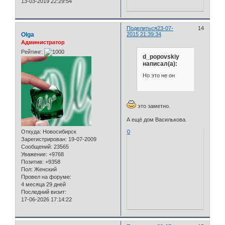
13-03-2019 22:29:54
Поделиться
23-07-
14
Olga
2015 21:39:34
Администратор
Рейтинг:
d_popovskiy
написал(а):
Но это не он
это заметно.
А ещё дом Василькова.
0
Откуда:
Новосибирск
Зарегистрирован
: 19-07-2009
Сообщений:
23565
Уважение:
+9768
Позитив:
+9358
Пол:
Женский
Провел на форуме:
4 месяца 29 дней
Последний визит:
17-06-2026 17:14:22