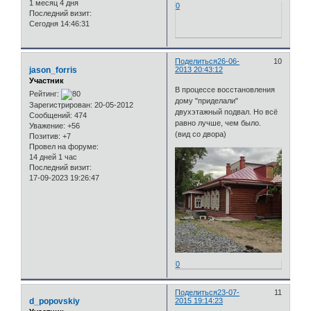
1 месяц 4 дня
0
Последний визит:
Сегодня 14:46:31
Поделиться
26-06-
10
jason_forris
2013 20:43:12
Участник
В процессе восстановления
Рейтинг:
дому "приделали"
Зарегистрирован
: 20-05-2012
двухэтажный подвал. Но всё
Сообщений:
474
равно лучше, чем было.
Уважение:
+56
(вид со двора)
Позитив:
+7
Провел на форуме:
14 дней 1 час
Последний визит:
17-09-2023 19:26:47
0
Поделиться
23-07-
11
d_popovskiy
2015 19:14:23