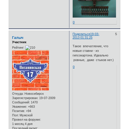
0
Поделиться
19-03-
5
Галыч
2013 01:31:25
Участник
Такое впечатление, что
Рейтинг:
новые ставни - из
гипсокартона. Идеально
ровные, даже стыков нет.)
0
Откуда:
Новосибирск
Зарегистрирован
: 19-07-2009
Сообщений:
1470
Уважение:
+663
Позитив:
+94
Пол:
Мужской
Провел на форуме:
1 месяц 4 дня
Последний визит: