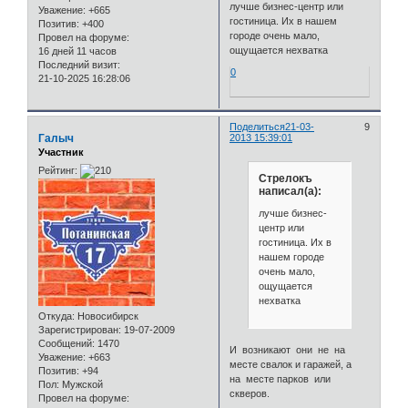
лучше бизнес-центр или
Уважение:
+665
гостиница. Их в нашем
Позитив:
+400
городе очень мало,
Провел на форуме:
ощущается нехватка
16 дней 11 часов
Последний визит:
0
21-10-2025 16:28:06
Поделиться
21-03-
9
Галыч
2013 15:39:01
Участник
Рейтинг:
Стрелокъ
написал(а):
лучше бизнес-
центр или
гостиница. Их в
нашем городе
очень мало,
ощущается
нехватка
Откуда:
Новосибирск
Зарегистрирован
: 19-07-2009
Сообщений:
1470
И возникают они не на
Уважение:
+663
месте свалок и гаражей, а
Позитив:
+94
на месте парков или
Пол:
Мужской
скверов.
Провел на форуме: