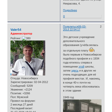
Некрасова, 4.
Подробнее
0
Поделиться
06-03-
2
Valer54
2013 22:54:17
Администратор
Это детское учреждение
Рейтинг:
дополнительного
образования (учёба велась
за отдельную плату
)
было первым в Новосибирске
подобного профиля и с 1934
года ютилось сперва в
помещении
этой
школы,
затем
здесь
и в других не
очень подходящих для её
Откуда:
Новосибирск
профиля местах. И, наконец,
Зарегистрирован
: 02-04-2012
в конце 40-х почти на
Сообщений:
5209
четверть века обосновалась
Уважение:
+2124
в этом здании
Позитив:
+3266
Пол:
Мужской
1949 год
Провел на форуме:
2 месяца 27 дней
Последний визит: