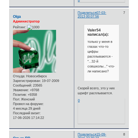
0
Поделиться
07-03-
7
Olga
2013 00:07:56
Администратор
Рейтинг:
Valer54
написал(а):
только у меня в
глазах что-то
цифры
расплываются -
"...32-й
совшколы..." что-
ли написано?
Откуда:
Новосибирск
Зарегистрирован
: 19-07-2009
Сообщений:
23565
Скорей всего, это у них
Уважение:
+9768
шрифт расплывается.
Позитив:
+9358
Пол:
Женский
0
Провел на форуме:
4 месяца 29 дней
Последний визит:
17-06-2026 17:14:22
Поделиться
15-09-
8