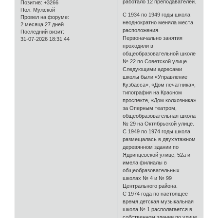
работало 12 преподавателей.
Позитив:
+3266
Пол:
Мужской
С 1934 по 1949 годы школа
Провел на форуме:
неоднократно меняла места
2 месяца 27 дней
расположения.
Последний визит:
Первоначально занятия
31-07-2026 18:31:44
проходили в
общеобразовательной школе
№ 22 по Советской улице.
Следующими адресами
школы были «Управление
Кузбасса», «Дом печатника»,
типография на Красном
проспекте, «Дом колхозника»
за Оперным театром,
общеобразовательная школа
№ 29 на Октябрьской улице.
С 1949 по 1974 годы школа
размещалась в двухэтажном
деревянном здании по
Ядринцевской улице, 52а и
имела филиалы в
общеобразовательных
школах № 4 и № 99
Центрального района.
С 1974 года по настоящее
время детская музыкальная
школа № 1 располагается в
собственном здании по улице