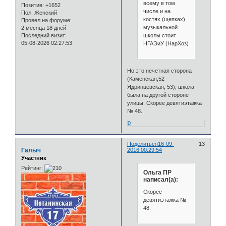
всему в том
Позитив:
+1652
числе и на
Пол:
Женский
костях (щепках)
Провел на форуме:
музыкальной
2 месяца 18 дней
Последний визит:
школы стоит
05-08-2026 02:27:53
НГАЭиУ (НарХоз)
Но это нечетная сторона
(Каменская,52 -
Ядринцевская, 53), школа
была на другой стороне
улицы. Скорее девятиэтажка
№ 48.
0
Поделиться
16-09-
13
Галыч
2016 00:29:54
Участник
Рейтинг:
Ольга ПР
написал(а):
Скорее
девятиэтажка №
48.