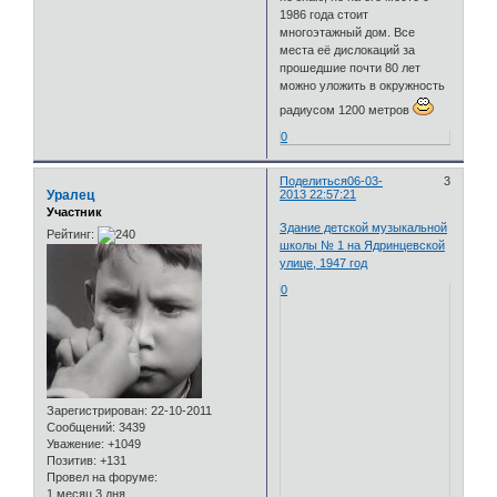
1986 года стоит
многоэтажный дом. Все
места её дислокаций за
прошедшие почти 80 лет
можно уложить в окружность
радиусом 1200 метров
0
Поделиться
06-03-
3
Уралец
2013 22:57:21
Участник
Здание детской музыкальной
Рейтинг:
школы № 1 на Ядринцевской
улице, 1947 год
0
Зарегистрирован
: 22-10-2011
Сообщений:
3439
Уважение:
+1049
Позитив:
+131
Провел на форуме:
1 месяц 3 дня