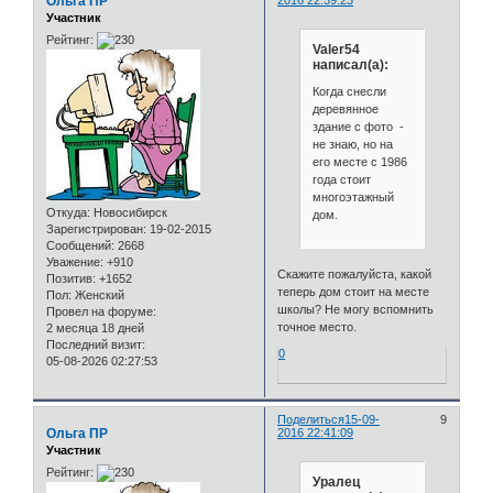
Ольга ПР
2016 22:39:23
Участник
Рейтинг:
Valer54
написал(а):
Когда снесли
деревянное
здание с фото -
не знаю, но на
его месте с 1986
года стоит
многоэтажный
Откуда:
Новосибирск
дом.
Зарегистрирован
: 19-02-2015
Сообщений:
2668
Уважение:
+910
Скажите пожалуйста, какой
Позитив:
+1652
теперь дом стоит на месте
Пол:
Женский
школы? Не могу вспомнить
Провел на форуме:
точное место.
2 месяца 18 дней
Последний визит:
0
05-08-2026 02:27:53
Поделиться
15-09-
9
Ольга ПР
2016 22:41:09
Участник
Рейтинг:
Уралец