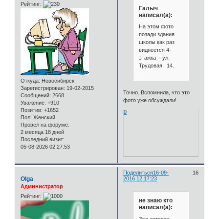
Рейтинг:
Галыч
написал(а):
На этом фото
позади здания
школы как раз
виднеется 4-
этажка - ул.
Трудовая, 14.
Откуда:
Новосибирск
Зарегистрирован
: 19-02-2015
Точно. Вспомнила, что это
Сообщений:
2668
фото уже обсуждали!
Уважение:
+910
Позитив:
+1652
0
Пол:
Женский
Провел на форуме:
2 месяца 18 дней
Последний визит:
05-08-2026 02:27:53
Поделиться
16-09-
16
Olga
2016 12:17:23
Администратор
Рейтинг:
не знаю кто
написал(а):
Это детское