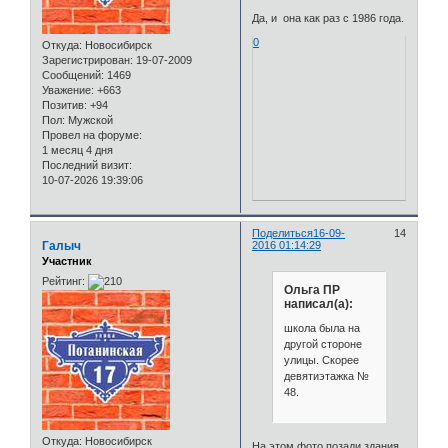
Да, и она как раз с 1986 года.
0
Откуда:
Новосибирск
Зарегистрирован
: 19-07-2009
Сообщений:
1469
Уважение:
+663
Позитив:
+94
Пол:
Мужской
Провел на форуме:
1 месяц 4 дня
Последний визит:
10-07-2026 19:39:06
Поделиться
16-09-
14
Галыч
2016 01:14:29
Участник
Рейтинг:
Ольга ПР
написал(а):
школа была на
другой стороне
улицы. Скорее
девятиэтажка №
48.
Откуда:
Новосибирск
На этом фото позади здания