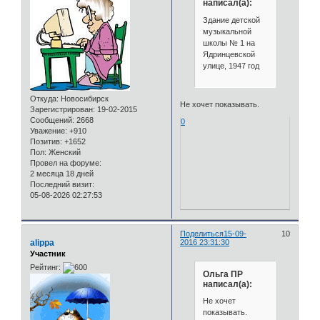
написал(а):
Здание детской
музыкальной
школы № 1 на
Ядринцевской
улице, 1947 год
Откуда:
Новосибирск
Не хочет показывать.
Зарегистрирован
: 19-02-2015
Сообщений:
2668
0
Уважение:
+910
Позитив:
+1652
Пол:
Женский
Провел на форуме:
2 месяца 18 дней
Последний визит:
05-08-2026 02:27:53
Поделиться
15-09-
10
alippa
2016 23:31:30
Участник
Рейтинг:
Ольга ПР
написал(а):
Не хочет
показывать.