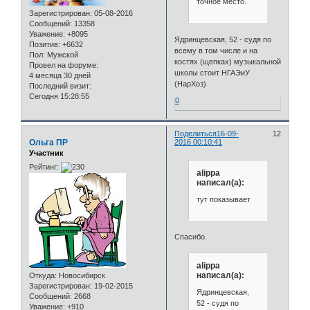
точное место.
Зарегистрирован
: 05-08-2016
Сообщений:
13358
Уважение:
+8095
Ядринцевская, 52 - судя по
Позитив:
+6632
всему в том числе и на
Пол:
Мужской
костях (щепках) музыкальной
Провел на форуме:
школы стоит НГАЭиУ
4 месяца 30 дней
(НарХоз)
Последний визит:
Сегодня 15:28:55
0
Поделиться
16-09-
12
Ольга ПР
2016 00:10:41
Участник
Рейтинг:
alippa
написал(а):
тут показывает
Спасибо.
alippa
написал(а):
Откуда:
Новосибирск
Зарегистрирован
: 19-02-2015
Ядринцевская,
Сообщений:
2668
52 - судя по
Уважение:
+910