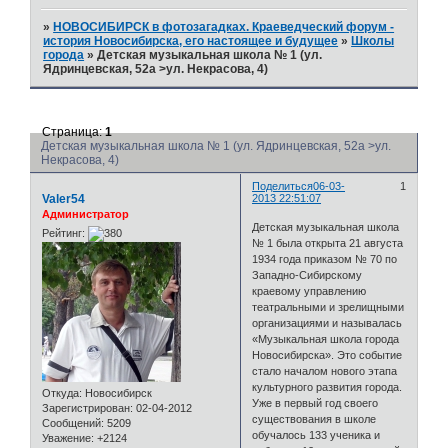
»
НОВОСИБИРСК в фотозагадках. Краеведческий форум -
история Новосибирска, его настоящее и будущее
»
Школы
города
»
Детская музыкальная школа № 1 (ул.
Ядринцевская, 52а >ул. Некрасова, 4)
Страница:
1
Детская музыкальная школа № 1 (ул. Ядринцевская, 52а >ул.
Некрасова, 4)
Поделиться
06-03-
1
Valer54
2013 22:51:07
Администратор
Детская музыкальная школа
Рейтинг:
№ 1 была открыта 21 августа
1934 года приказом № 70 по
Западно-Сибирскому
краевому управлению
театральными и зрелищными
организациями и называлась
«Музыкальная школа города
Новосибирска». Это событие
стало началом нового этапа
культурного развития города.
Откуда:
Новосибирск
Уже в первый год своего
Зарегистрирован
: 02-04-2012
существования в школе
Сообщений:
5209
обучалось 133 ученика и
Уважение:
+2124