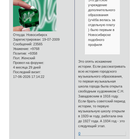
учреждение
дополнительного
образования
(учёба велась за
отдельную плату
) было первым в
Новосибирске
Откуда:
Новосибирск
Зарегистрирован
: 19-07-2009
подобного
Сообщений:
23565
профиля
Уважение:
+9768
Позитив:
+9358
Пол:
Женский
Это опять искажение
Провел на форуме:
истории. Если рассматривать
4 месяца 29 дней
всю историю городского
Последний визит:
музыкального образования,
17-06-2026 17:14:22
то первая музыкальная
школа города была открыта
свободным художником С.Н.
Завадовским в 1916 году.
Если брать советский период
истории, то первую
музыкальную школу открыли
в 1920-м году, работала она
до 1927 года. А 1934 год - это
следующий этап.
0