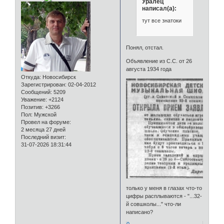
Уралец
написал(а):
тут все знатоки
Понял, отстал.
Объявление из С.С. от 26
августа 1934 года
Откуда:
Новосибирск
Зарегистрирован
: 02-04-2012
Сообщений:
5209
Уважение:
+2124
Позитив:
+3266
Пол:
Мужской
Провел на форуме:
2 месяца 27 дней
Последний визит:
31-07-2026 18:31:44
только у меня в глазах что-то
цифры расплываются - "...32-
й совшколы..." что-ли
написано?