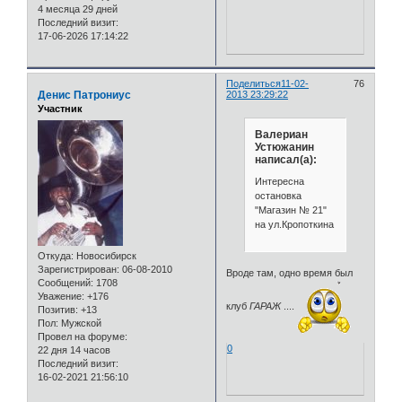
4 месяца 29 дней
Последний визит:
17-06-2026 17:14:22
Поделиться
11-02-
76
Денис Патрониус
2013 23:29:22
Участник
Валериан
Устюжанин
написал(а):
Интересна
остановка
"Магазин № 21"
на ул.Кропоткина
Откуда:
Новосибирск
Зарегистрирован
: 06-08-2010
Вроде там, одно время был
Сообщений:
1708
Уважение:
+176
клуб
ГАРАЖ
....
Позитив:
+13
Пол:
Мужской
Провел на форуме:
0
22 дня 14 часов
Последний визит:
16-02-2021 21:56:10