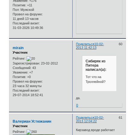
Уважение:
+176
Позитив:
+11
Пол:
Мужской
Провел на форуме:
11 дней 13 часов
Последний визит:
31-03-2026 10:49:36
Поделиться
10-02-
60
mirain
2013 11:42:13
Участник
Рейтинг:
Сибиряк из
Зарегистрирован
: 23-02-2012
Питера
Сообщений:
43
написал(а):
Уважение:
+7
Тот что на
Позитив:
+0
Провел на форуме:
Троллейной?
23 часа 32 минуты
Последний визит:
29-07-2014 18:52:41
да.
0
Поделиться
10-02-
61
Валериан Устюжанин
2013 12:04:22
Участник
Кирзавод вроде работает
Рейтинг: