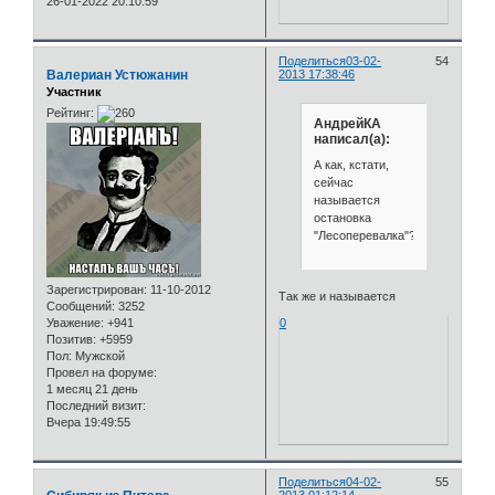
26-01-2022 20:10:59
Поделиться
03-02-
54
Валериан Устюжанин
2013 17:38:46
Участник
Рейтинг:
АндрейКА
написал(а):
А как, кстати,
сейчас
называется
остановка
"Лесоперевалка"?
Зарегистрирован
: 11-10-2012
Так же и называется
Сообщений:
3252
0
Уважение:
+941
Позитив:
+5959
Пол:
Мужской
Провел на форуме:
1 месяц 21 день
Последний визит:
Вчера 19:49:55
Поделиться
04-02-
55