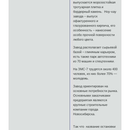
выпускается морозостойкая
тротуарная плитка и
бордюрный камень. Ноу-хау
завода – выпуск
офактуренного и
глазурованного кирпича, его
особенность – нанесение
особо прочной поверхности
любого цвета.
Завод располагает сырьевой
базой – глиняным карьером,
есть также парк автотехники
из 70 машин и спецтехники.
На ЗМС-7 трудятся около 400
человек, из них более 70% —
молодежь.
Завод ориентирован на
основные потребности рынка.
Основными заказчиками
предприятия являются
крупные строительные
компании города
Новосибирска.
Так что название остановки