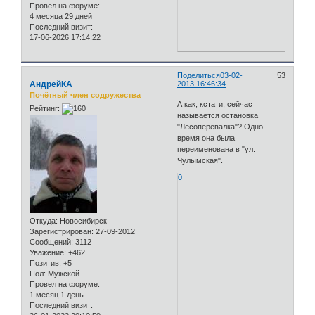
Провел на форуме:
4 месяца 29 дней
Последний визит:
17-06-2026 17:14:22
Поделиться
03-02-
53
АндрейКА
2013 16:46:34
Почётный член содружества
А как, кстати, сейчас
Рейтинг:
называется остановка
"Лесоперевалка"? Одно
время она была
переименована в "ул.
Чулымская".
0
Откуда:
Новосибирск
Зарегистрирован
: 27-09-2012
Сообщений:
3112
Уважение:
+462
Позитив:
+5
Пол:
Мужской
Провел на форуме:
1 месяц 1 день
Последний визит: