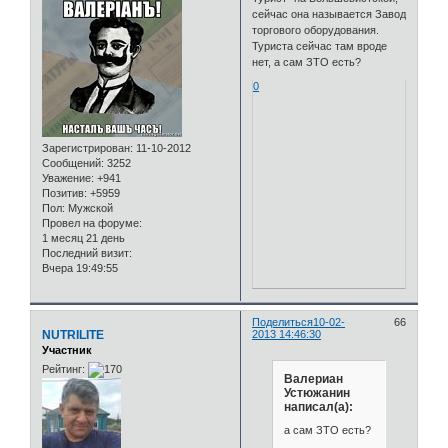
сейчас она называется Завод
торгового оборудования.
Туриста сейчас там вроде
нет, а сам ЗТО есть?
0
Зарегистрирован
: 11-10-2012
Сообщений:
3252
Уважение:
+941
Позитив:
+5959
Пол:
Мужской
Провел на форуме:
1 месяц 21 день
Последний визит:
Вчера 19:49:55
Поделиться
10-02-
66
NUTRILITE
2013 14:46:30
Участник
Рейтинг:
Валериан
Устюжанин
написал(а):
а сам ЗТО есть?