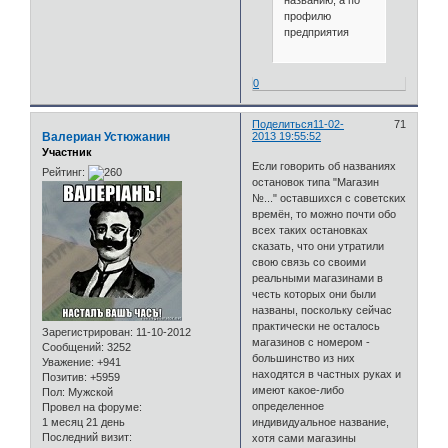
профилю
предприятия
0
Поделиться
11-02-
71
Валериан Устюжанин
2013 19:55:52
Участник
Если говорить об названиях
Рейтинг:
остановок типа "Магазин
№..." оставшихся с советских
времён, то можно почти обо
всех таких остановках
сказать, что они утратили
свою связь со своими
реальными магазинами в
честь которых они были
названы, поскольку сейчас
практически не осталось
Зарегистрирован
: 11-10-2012
магазинов с номером -
Сообщений:
3252
большинство из них
Уважение:
+941
находятся в частных руках и
Позитив:
+5959
имеют какое-либо
Пол:
Мужской
определенное
Провел на форуме:
1 месяц 21 день
индивидуальное название,
Последний визит:
хотя сами магазины