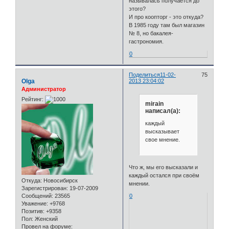
называлась получается до
этого?
И про коопторг - это откуда?
В 1985 году там был магазин
№ 8, но бакалея-
гастрономия.
0
Поделиться
11-02-
75
Olga
2013 23:04:02
Администратор
Рейтинг:
mirain
написал(а):
каждый
высказывает
свое мнение.
Что ж, мы его высказали и
каждый остался при своём
Откуда:
Новосибирск
мнении.
Зарегистрирован
: 19-07-2009
Сообщений:
23565
0
Уважение:
+9768
Позитив:
+9358
Пол:
Женский
Провел на форуме: