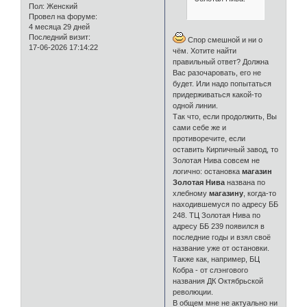
Пол:
Женский
Провел на форуме:
4 месяца 29 дней
Последний визит:
Спор смешной и ни о
17-06-2026 17:14:22
чём. Хотите найти
правильный ответ? Должна
Вас разочаровать, его не
будет. Или надо попытаться
придерживаться какой-то
одной линии.
Так что, если продолжить, Вы
сами себе же и
противоречите, если
оставить Кирпичный завод, то
Золотая Нива совсем не
логично: остановка
магазин
Золотая Нива
названа по
хлебному
магазину
, когда-то
находившемуся по адресу ББ
248. ТЦ Золотая Нива по
адресу ББ 239 появился в
последние годы и взял своё
название уже от остановки.
Также как, например, БЦ
Кобра - от слэнгового
названия ДК Октябрьской
революции.
В общем мне не актуально ни