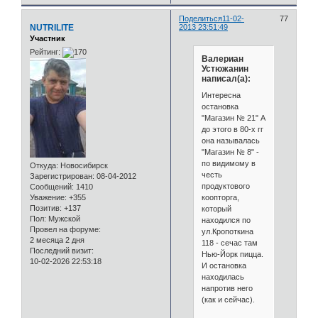
Поделиться
11-02-
77
NUTRILITE
2013 23:51:49
Участник
Рейтинг:
Валериан
Устюжанин
написал(а):
Интересна
остановка
"Магазин № 21" А
до этого в 80-х гг
она называлась
"Магазин № 8" -
по видимому в
Откуда:
Новосибирск
честь
Зарегистрирован
: 08-04-2012
продуктового
Сообщений:
1410
коопторга,
Уважение:
+355
Позитив:
+137
который
Пол:
Мужской
находился по
Провел на форуме:
ул.Кропоткина
2 месяца 2 дня
118 - сечас там
Последний визит:
Нью-Йорк пицца.
10-02-2026 22:53:18
И остановка
находилась
напротив него
(как и сейчас).