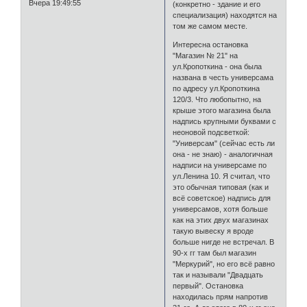
Вчера 19:49:55
(конкретно - здание и его
специализация) находятся на
том же самом месте.
Интересна остановка
"Магазин № 21" на
ул.Кропоткина - она была
названа в честь универсама
по адресу ул.Кропоткина
120/3. Что любопытно, на
крыше этого магазина была
надпись крупными буквами с
неоновой подсветкой:
"Универсам" (сейчас есть ли
она - не знаю) - аналогичная
надписи на универсаме по
ул.Ленина 10. Я считал, что
это обычная типовая (как и
всё советское) надпись для
универсамов, хотя больше
как на этих двух магазинах
такую вывеску я вроде
больше нигде не встречал. В
90-х гг там был магазин
"Меркурий", но его всё равно
так и называли "Двадцать
первый". Остановка
находилась прям напротив