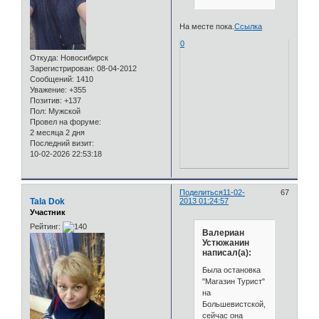
На месте пока.
Ссылка
0
Откуда:
Новосибирск
Зарегистрирован
: 08-04-2012
Сообщений:
1410
Уважение:
+355
Позитив:
+137
Пол:
Мужской
Провел на форуме:
2 месяца 2 дня
Последний визит:
10-02-2026 22:53:18
Поделиться
11-02-
67
Tala Dok
2013 01:24:57
Участник
Рейтинг:
Валериан
Устюжанин
написал(а):
Была остановка
"Магазин Турист"
на
Большевистской,
сейчас она