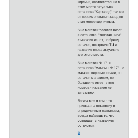
кирпичи, соответственно в
этом месте актуальна
остановка "Кирзавод", так как
от переименования завод не
стал менее кирпичным.
Был магазин "золотая нива" -
> остановка "золотая нива" --
> магазин исчез, но бренд
остался, построили ТЦ и
название снова актуально
для этого места.
Был магазин № 17 ->
остановка "магазин № 17" -->
магазин переименовали, он
остался магазином, но
больше не имеет этого
номера - название не
актуально.
Логика моя в том, что
приехав на остановку с
определенным названием,
всегда найдешь то, что
совпадает с названием
остановки.
0