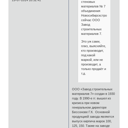
29-07-2014 18:52:41
стеновых
материалов № 7
объединения
Новосибирскстройматериалы,
сейчас ООО
Завод
строительных
материалов 7.
Это уж сами,
плиз, выясняйте,
кто производит,
под какой
маркой, или не
производит, а
только продаёт и
т.д.
ООО «Завод строительных
материалов 7» создан в 1930
году. В 1990-е гг. вышел из
кризиса при новом
генеральном директоре
Бессонове Г.К. Основной
продукцией завода является
выпуск кирпича марок 100,
125, 150. Также на заводе