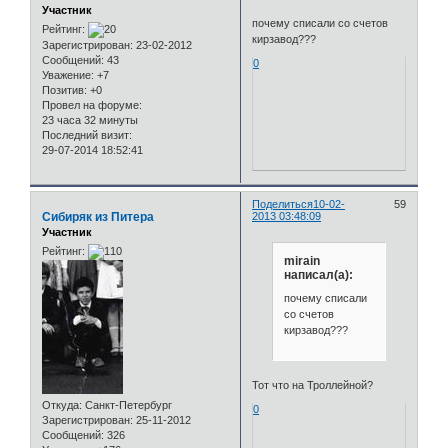
Участник
почему списали со счетов
Рейтинг:
кирзавод???
Зарегистрирован
: 23-02-2012
Сообщений:
43
0
Уважение:
+7
Позитив:
+0
Провел на форуме:
23 часа 32 минуты
Последний визит:
29-07-2014 18:52:41
Поделиться
10-02-
59
Сибиряк из Питера
2013 03:48:09
Участник
Рейтинг:
mirain
написал(а):
почему списали
со счетов
кирзавод???
Тот что на Троллейной?
Откуда:
Санкт-Петербург
0
Зарегистрирован
: 25-11-2012
Сообщений:
326