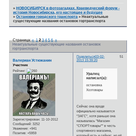
»
НОВОСИБИРСК в фотозагадках. Краеведческий форум -
история Новосибирска, его настоящее и будущее
»
Остановки городского транспорта
»
Неактуальные
существующие названия остановок гортранспорта
Страница:
«
1
2
3
4
5
6
»
Неактуальные существующие названия остановок
гортранспорта
Поделиться
03-02-
51
Валериан Устюжанин
2013 15:39:20
Участник
Рейтинг:
Уралец
написал(а):
остановка
Хозтовары
Сейчас она вроде
официально называется
"ЗАГС", хотя раньше она
Зарегистрирован
: 11-10-2012
называлась "Магазин
Сообщений:
3252
"СПОРТтовары"" в честь
Уважение:
+941
спортивного магазина,
Позитив:
+5959
который есть и сейчас, но её