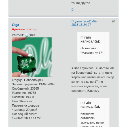
то, ни другое.
0
Поделиться
11-02-
70
Olga
2013 15:24:27
Администратор
Рейтинг:
mirain
написал(а):
Остановка
"Магазин № 17"
А что случилось с магазином
на Броне (ещё, кстати, одно
жаргонное название)? Номер
Откуда:
Новосибирск
конечно уже не 17, но
Зарегистрирован
: 19-07-2009
магазин ведь есть, если
Сообщений:
23565
следовать Вашему
Уважение:
+9768
Позитив:
+9358
Пол:
Женский
mirain
Провел на форуме:
написал(а):
4 месяца 29 дней
название
Последний визит:
остановки
17-06-2026 17:14:22
актуально не по
названию, а по