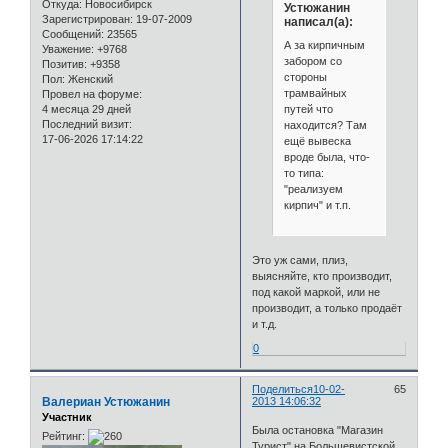
Откуда:
Новосибирск
Устюжанин
Зарегистрирован
: 19-07-2009
написал(а):
Сообщений:
23565
А за кирпичным
Уважение:
+9768
забором со
Позитив:
+9358
стороны
Пол:
Женский
трамвайных
Провел на форуме:
путей что
4 месяца 29 дней
Последний визит:
находится? Там
17-06-2026 17:14:22
ещё вывеска
вроде была, что-
то типа:
"реализуем
кирпич" и т.п.
Это уж сами, плиз,
выясняйте, кто производит,
под какой маркой, или не
производит, а только продаёт
и т.д.
0
Поделиться
10-02-
65
Валериан Устюжанин
2013 14:06:32
Участник
Была остановка "Магазин
Рейтинг:
Турист" на Большевистской,