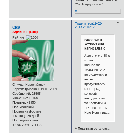
"Ул. Твардовского".
0
Поделиться
11-02-
74
Olga
2013 23:02:53
Администратор
Рейтинг:
Валериан
Устюжанин
написал(а):
А до этого в 80-х
гг она
называлась
"Магазин № 8" -
по видимому в
честь
продуктового
Откуда:
Новосибирск
коопторга,
Зарегистрирован
: 19-07-2009
который
Сообщений:
23565
Уважение:
+9768
находился по
Позитив:
+9358
ул.Кропоткина
Пол:
Женский
118 - сечас там
Провел на форуме:
Нью-Йорк пицца.
4 месяца 29 дней
Последний визит:
17-06-2026 17:14:22
А
Пехотная
остановка