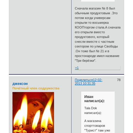
Сначала магазин № 8 был
обычным продуктовым .Это
потом когда универсам
открыли то восьмерка
КООПторгом стала.А сначала
его открыли вместо
продуктового, который
снесли вместе с частным
сектором по улице Свободы
.Он тоже был № 21 и в
простонароде имел название
"Три берёзки".
+1
Поделиться
12-02-
78
джексон
2013 10:31:35
Почётный член содружества
Иван
написал(а):
Tala Dok
написал(а):
А магазина
спорттоваров
"Турист" там уже