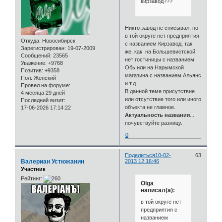
кирзавод???
Никто завод не списывал, но
в той округе нет предприятия
Откуда:
Новосибирск
с названием Кирзавод, так
Зарегистрирован
: 19-07-2009
же, как на Большевистской
Сообщений:
23565
нет гостиницы с названием
Уважение:
+9768
Обь или на Нарымской
Позитив:
+9358
магазина с названием Альянс
Пол:
Женский
и т.д.
Провел на форуме:
В данной теме присутствие
4 месяца 29 дней
или отсутствие того или иного
Последний визит:
объекта не главное.
17-06-2026 17:14:22
Актуальность названия
...
почувствуйте разницу.
0
Поделиться
10-02-
63
Валериан Устюжанин
2013 12:16:46
Участник
Рейтинг:
Olga
написал(а):
в той округе нет
предприятия с
названием