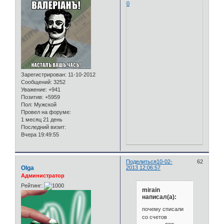
0
Зарегистрирован
: 11-10-2012
Сообщений:
3252
Уважение:
+941
Позитив:
+5959
Пол:
Мужской
Провел на форуме:
1 месяц 21 день
Последний визит:
Вчера 19:49:55
Поделиться
10-02-
62
Olga
2013 12:06:57
Администратор
Рейтинг:
mirain
написал(а):
почему списали
со счетов