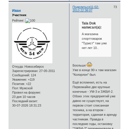
Поделиться
11-02-
73
Иван
2013 22:38:07
Участник
Рейтинг:
Tala Dok
написал(а):
А магазина
спорттоваров
"Турист" там уже
нет лет 10..
Боольше
Откуда:
Новосибирск
Уже в конце 90-х там магазин
Зарегистрирован
: 27-05-2011
"Колорлон" был.
Сообщений:
124
Уважение:
+119
Ещё вспомнил, есть на
Позитив:
+22
Первомайке две крупные
Пол:
Мужской
конечные - УМ-3 и ЗЖБИ-2.
Провел на форуме:
Обоих этих предприятий уже
23 дня 10 часов
давно не существует, на
Последний визит:
первом стоит списанная
30-07-2026 18:31:23
техника, а на втором -
территория, сданная в аренду
частникам. Правда в
последние годы, остановку
"ЗЖБИ-2" переименовали в