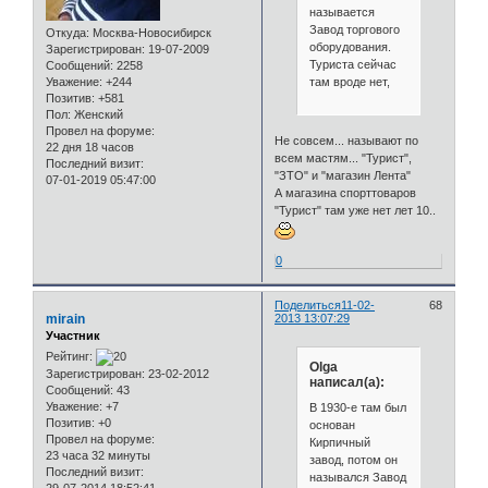
называется
Завод торгового
Откуда:
Москва-Новосибирск
оборудования.
Зарегистрирован
: 19-07-2009
Туриста сейчас
Сообщений:
2258
там вроде нет,
Уважение:
+244
Позитив:
+581
Пол:
Женский
Провел на форуме:
Не совсем... называют по
22 дня 18 часов
всем мастям... "Турист",
Последний визит:
"ЗТО" и "магазин Лента"
07-01-2019 05:47:00
А магазина спорттоваров
"Турист" там уже нет лет 10..
0
Поделиться
11-02-
68
mirain
2013 13:07:29
Участник
Рейтинг:
Olga
Зарегистрирован
: 23-02-2012
написал(а):
Сообщений:
43
Уважение:
+7
В 1930-е там был
Позитив:
+0
основан
Провел на форуме:
Кирпичный
23 часа 32 минуты
завод, потом он
Последний визит:
назывался Завод