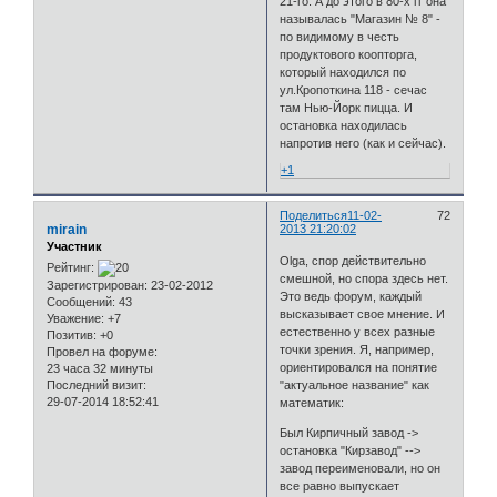
21-го. А до этого в 80-х гг она
называлась "Магазин № 8" -
по видимому в честь
продуктового коопторга,
который находился по
ул.Кропоткина 118 - сечас
там Нью-Йорк пицца. И
остановка находилась
напротив него (как и сейчас).
+1
Поделиться
11-02-
72
mirain
2013 21:20:02
Участник
Olga, спор действительно
Рейтинг:
смешной, но спора здесь нет.
Зарегистрирован
: 23-02-2012
Это ведь форум, каждый
Сообщений:
43
высказывает свое мнение. И
Уважение:
+7
естественно у всех разные
Позитив:
+0
точки зрения. Я, например,
Провел на форуме:
ориентировался на понятие
23 часа 32 минуты
Последний визит:
"актуальное название" как
29-07-2014 18:52:41
математик:
Был Кирпичный завод ->
остановка "Кирзавод" -->
завод переименовали, но он
все равно выпускает