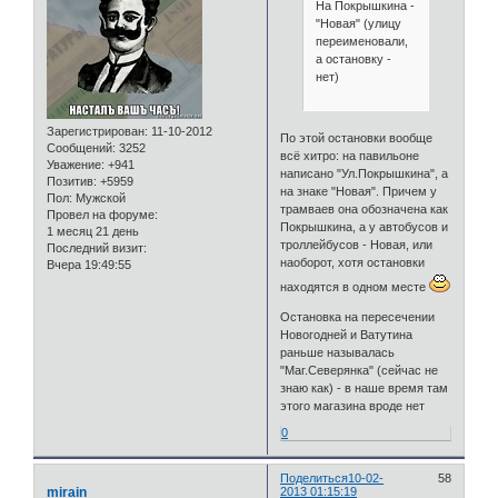
На Покрышкина -
"Новая" (улицу
переименовали,
а остановку -
нет)
Зарегистрирован
: 11-10-2012
По этой остановки вообще
Сообщений:
3252
всё хитро: на павильоне
Уважение:
+941
написано "Ул.Покрышкина", а
Позитив:
+5959
на знаке "Новая". Причем у
Пол:
Мужской
трамваев она обозначена как
Провел на форуме:
Покрышкина, а у автобусов и
1 месяц 21 день
троллейбусов - Новая, или
Последний визит:
наоборот, хотя остановки
Вчера 19:49:55
находятся в одном месте
Остановка на пересечении
Новогодней и Ватутина
раньше называлась
"Маг.Северянка" (сейчас не
знаю как) - в наше время там
этого магазина вроде нет
0
Поделиться
10-02-
58
mirain
2013 01:15:19