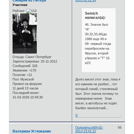
Сибиряк из Питера
2013 01:12:14
Участник
Рейтинг:
Semich
написал(а):
46. Значок был
"А"
30,32,33,46(до
1986 еще 49 и
58- первый тогда
перебросили на
Фрунзе, второй
Откуда:
Санкт-Петербург
убрали) и "Т" 16
Зарегистрирован
: 25-11-2012
и23.
Сообщений:
326
Уважение:
+176
Позитив:
+11
Пол:
Мужской
Долго висел этот знак, пока я
Провел на форуме:
его камнем не разбил.., тот
11 дней 13 часов
который синий, стеклянный
Последний визит:
был. Этот значок почему-то
31-03-2026 10:49:36
нервировал меня. Знак
висит, а автобусы не ходят.
Балбес малолетний...
0
Поделиться
09-02-
56
Валериан Устюжанин
2013 23:41:12