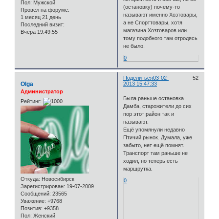
Пол:
Мужской
(остановку) почему-то
Провел на форуме:
называют именно Хозтовары,
1 месяц 21 день
а не Спорттовары, хотя
Последний визит:
магазина Хозтоваров или
Вчера 19:49:55
тому подобного там отродясь
не было.
0
Поделиться
03-02-
52
Olga
2013 15:47:33
Администратор
Была раньше остановка
Рейтинг:
Дамба, старожители до сих
пор этот район так и
называют.
Ещё упомянули недавно
Птичий рынок. Думала, уже
забыто, нет ещё помнят.
Транспорт там раньше не
ходил, но теперь есть
маршрутка.
Откуда:
Новосибирск
0
Зарегистрирован
: 19-07-2009
Сообщений:
23565
Уважение:
+9768
Позитив:
+9358
Пол:
Женский