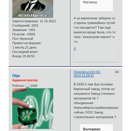
Кирзавод
А за кирпичным забором со
Зарегистрирован
: 11-10-2012
стороны трамвайных путей
Сообщений:
3252
что находится? Там ещё
Уважение:
+941
вывеска вроде была, что-то
Позитив:
+5959
типа: "реализуем кирпич" и
Пол:
Мужской
т.п.
Провел на форуме:
1 месяц 21 день
0
Последний визит:
Вчера 19:49:55
Поделиться
10-02-
64
Olga
2013 12:29:51
Администратор
В 1930-е там был основан
Рейтинг:
Кирпичный завод, потом он
назывался Завод стеновых
материалов № 7
объединения
Новосибирскстройматериалы,
сейчас ООО Завод
строительных материалов 7.
Валериан