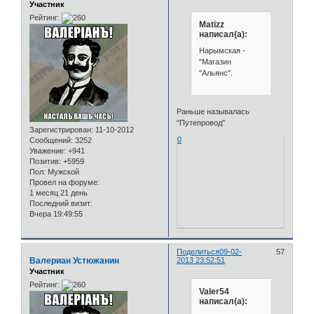
Участник
Рейтинг:
Matizz
написал(а):
Нарымская -
"Магазин
"Альянс".
Раньше называлась
"Путепровод"
Зарегистрирован
: 11-10-2012
0
Сообщений:
3252
Уважение:
+941
Позитив:
+5959
Пол:
Мужской
Провел на форуме:
1 месяц 21 день
Последний визит:
Вчера 19:49:55
Поделиться
09-02-
57
Валериан Устюжанин
2013 23:52:51
Участник
Рейтинг:
Valer54
написал(а):