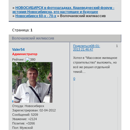
»
НОВОСИБИРСК в фотозагадках. Краеведческий форум -
история Новосибирска, его настоящее и будущее
»
Новосибирск 60-х - 70-х
»
Волочаевский жилмассив
Страница:
1
Волочаевский жилмассив
Поделиться
08-01-
1
Valer54
2013 21:46:47
Администратор
Хотел в "Массовое жилищное
Рейтинг:
строительство" выложить, но
всё же решил отдельной
темой....
0
Откуда:
Новосибирск
Зарегистрирован
: 02-04-2012
Сообщений:
5209
Уважение:
+2124
Позитив:
+3266
Пол:
Мужской