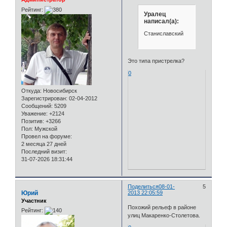
Рейтинг:
Уралец
написал(а):
Станиславский
Это типа пристрелка?
0
Откуда:
Новосибирск
Зарегистрирован
: 02-04-2012
Сообщений:
5209
Уважение:
+2124
Позитив:
+3266
Пол:
Мужской
Провел на форуме:
2 месяца 27 дней
Последний визит:
31-07-2026 18:31:44
Поделиться
08-01-
5
Юрий
2013 22:05:59
Участник
Похожий рельеф в районе
Рейтинг:
улиц Макаренко-Столетова.