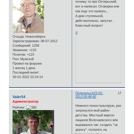
почему то про Октярьский,
вот и написал. Оговорка или
как еще это назвать...
А дом ступенькой,
действительно, запутал.
Классный вопрос!
0
Откуда:
Новосибирск
Зарегистрирован
: 08-07-2012
Сообщений:
1258
Уважение:
+133
Позитив:
+123
Пол:
Мужской
Провел на форуме:
1 месяц 1 день
Последний визит:
30-01-2022 22:24:14
Поделиться
23-02-
17
Valer54
2013 00:48:40
Администратор
Немного поностальгирую, раз
Рейтинг:
затронулся мой район
детства. Местный жаргон
пацанов Волочаевского ж/м
выражался так: сходить "за
дорогу", полазить на