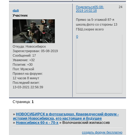
Поделиться
05-08-
24
dali
2019 14:02:18
Участник
Прямо за 5-этажкой 87-я
школа,фото со стороны 13
ГБШ,скорее всего
0
Откуда:
Новосибирск
Зарегистрирован
: 05-08-2019
Сообщений:
17
Уважение:
+32
Позитив:
+30
Пол:
Мужской
Провел на форуме:
12 часов 8 минут
Последний визит:
13-03-2021 22:56:39
Страница:
1
»
НОВОСИБИРСК в фотозагадках. Краеведческий форум -
история Новосибирска, его настоящее и будущее
»
Новосибирск 60-х - 70-х
»
Волочаевский жилмассив
создать форум бесплатно