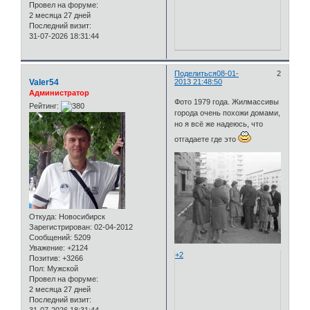
Провел на форуме:
2 месяца 27 дней
Последний визит:
31-07-2026 18:31:44
Поделиться
08-01-
2
Valer54
2013 21:48:50
Администратор
Фото 1979 года. Жилмассивы
Рейтинг:
города очень похожи домами,
но я всё же надеюсь, что
отгадаете где это
Откуда:
Новосибирск
Зарегистрирован
: 02-04-2012
Сообщений:
5209
Уважение:
+2124
+2
Позитив:
+3266
Пол:
Мужской
Провел на форуме:
2 месяца 27 дней
Последний визит: