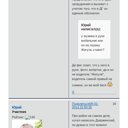
затруднения и вызовет с
учетом того, что в ДГ он
единым обозначен
Юрий
написал(а):
у мужика в руке
мобильник или
он на охрану
Жигуль ставит?
Да фиг знает, что у него в
руке, фото затёртое, да и он
не водитель "Жигуля",
водитель самый правый на
снимке, он же мой батя
0
Поделиться
09-01-
16
Юрий
2013 22:50:35
Участник
Про район на самом деле,
Рейтинг:
хотел написать Дзержинский,
но думал в этот момент