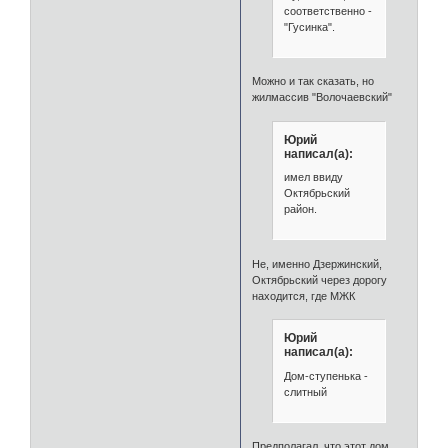
соответственно -
"Гусинка".
Можно и так сказать, но
жилмассив "Волочаевский"
Юрий
написал(а):
имел ввиду
Октябрьский
район.
Не, именно Дзержинский,
Октябрьский через дорогу
находится, где МЖК
Юрий
написал(а):
Дом-ступенька -
слитный
Предполагал, что этот дом