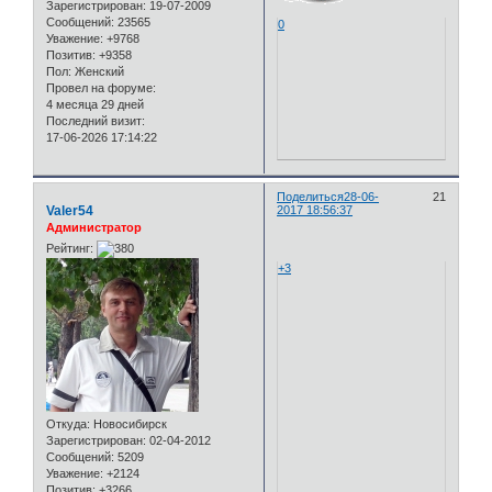
Зарегистрирован
: 19-07-2009
Сообщений:
23565
0
Уважение:
+9768
Позитив:
+9358
Пол:
Женский
Провел на форуме:
4 месяца 29 дней
Последний визит:
17-06-2026 17:14:22
Поделиться
28-06-
21
Valer54
2017 18:56:37
Администратор
Рейтинг:
+3
Откуда:
Новосибирск
Зарегистрирован
: 02-04-2012
Сообщений:
5209
Уважение:
+2124
Позитив:
+3266