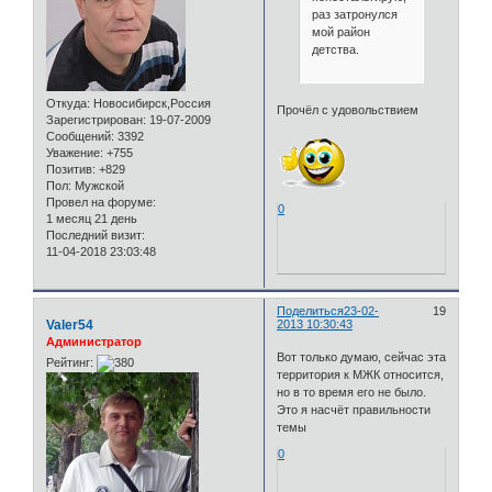
раз затронулся
мой район
детства.
Откуда:
Новосибирск,Россия
Прочёл с удовольствием
Зарегистрирован
: 19-07-2009
Сообщений:
3392
Уважение:
+755
Позитив:
+829
Пол:
Мужской
Провел на форуме:
0
1 месяц 21 день
Последний визит:
11-04-2018 23:03:48
Поделиться
23-02-
19
Valer54
2013 10:30:43
Администратор
Вот только думаю, сейчас эта
Рейтинг:
территория к МЖК относится,
но в то время его не было.
Это я насчёт правильности
темы
0