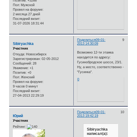
Позитив:
+3266
Пол:
Мужской
Провел на форуме:
2 месяца 27 дней
Последний визит:
31-07-2026 18:31:44
Поделиться
09-01-
9
Sibiryachka
2013 14:30:09
Участник
Возможно 12-ти этажка
Откуда:
Новосибирск
находится по адресу:
Зарегистрирован
: 02-05-2012
Гусинобродское шоссе, 23/1.
Сообщений:
28
Ну, а место, соответственно -
Уважение:
+1
"Гусинка".
Позитив:
+0
Пол:
Женский
0
Провел на форуме:
9 часов 0 минут
Последний визит:
27-04-2013 22:29:19
Поделиться
09-01-
10
Юрий
2013 19:42:19
Участник
Рейтинг:
Sibiryachka
написал(а):