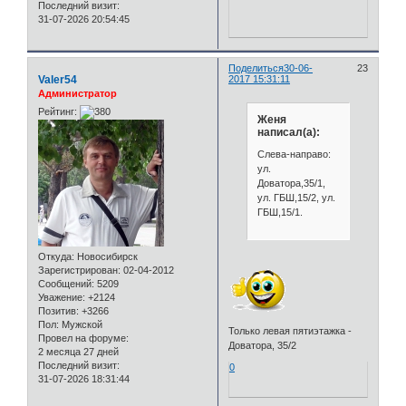
Последний визит:
31-07-2026 20:54:45
Поделиться
30-06-
23
Valer54
2017 15:31:11
Администратор
Рейтинг:
Женя
написал(а):
Слева-направо:
ул.
Доватора,35/1,
ул. ГБШ,15/2, ул.
ГБШ,15/1.
Откуда:
Новосибирск
Зарегистрирован
: 02-04-2012
Сообщений:
5209
Уважение:
+2124
Позитив:
+3266
Пол:
Мужской
Только левая пятиэтажка -
Провел на форуме:
Доватора, 35/2
2 месяца 27 дней
Последний визит:
0
31-07-2026 18:31:44