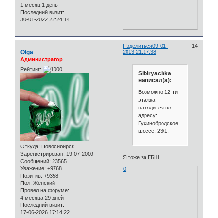
1 месяц 1 день
Последний визит:
30-01-2022 22:24:14
Поделиться
09-01-
14
Olga
2013 21:17:38
Администратор
Рейтинг:
Sibiryachka
написал(а):
Возможно 12-ти
этажка
находится по
адресу:
Гусинобродское
шоссе, 23/1.
Откуда:
Новосибирск
Зарегистрирован
: 19-07-2009
Я тоже за ГБШ.
Сообщений:
23565
Уважение:
+9768
0
Позитив:
+9358
Пол:
Женский
Провел на форуме:
4 месяца 29 дней
Последний визит:
17-06-2026 17:14:22