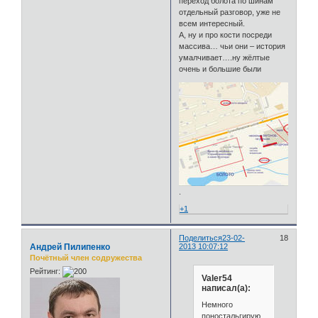
переход болота по шинам
отдельный разговор, уже не
всем интересный.
А, ну и про кости посреди
массива… чьи они – история
умалчивает….ну жёлтые
очень и большие были
.
+1
Поделиться
23-02-
18
Андрей Пилипенко
2013 10:07:12
Почётный член содружества
Рейтинг:
Valer54
написал(а):
Немного
поностальгирую,