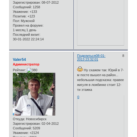
Зарегистрирован
: 08-07-2012
Сообщений:
1258
Уважение:
+133
Позитив:
+123
Пол:
Мужской
Провел на форуме:
1 месяц 1 день
Последний визит:
30-01-2022 22:24:14
Поделиться
08-01-
8
Valer54
2013 23:32:01
Администратор
Рейтинг:
Ну скажем так: Юрий в 7-
м посте вышел на район...
небольшая подсказка: правее
жигуля в ложбинке стоит 12-
ти этажка
0
Откуда:
Новосибирск
Зарегистрирован
: 02-04-2012
Сообщений:
5209
Уважение:
+2124