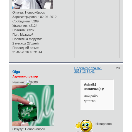
Откуда:
Новосибирск
Зарегистрирован
: 02-04-2012
Сообщений:
5209
Уважение:
+2124
Позитив:
+3266
Пол:
Мужской
Провел на форуме:
2 месяца 27 дней
Последний визит:
31-07-2026 18:31:44
Поделиться
24-02-
20
Olga
2013 13:34:41
Администратор
Рейтинг:
Valer54
написал(а):
мой район
детства
Интересно.
Откуда:
Новосибирск