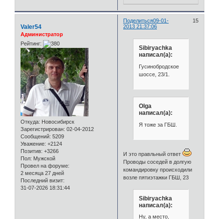
Поделиться
09-01-
15
Valer54
2013 21:37:06
Администратор
Рейтинг:
Sibiryachka
написал(а):
Гусинобродское
шоссе, 23/1.
Olga
написал(а):
Откуда:
Новосибирск
Я тоже за ГБШ.
Зарегистрирован
: 02-04-2012
Сообщений:
5209
Уважение:
+2124
Позитив:
+3266
И это правльный ответ
Пол:
Мужской
Проводы соседей в долгую
Провел на форуме:
командировку происходили
2 месяца 27 дней
возле пятиэтажки ГБШ, 23
Последний визит:
31-07-2026 18:31:44
Sibiryachka
написал(а):
Ну, а место,