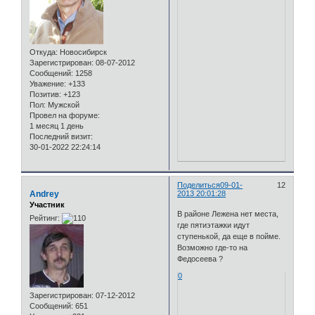
Откуда:
Новосибирск
Зарегистрирован
: 08-07-2012
Сообщений:
1258
Уважение:
+133
Позитив:
+123
Пол:
Мужской
Провел на форуме:
1 месяц 1 день
Последний визит:
30-01-2022 22:24:14
Поделиться
09-01-
12
Andrey
2013 20:01:28
Участник
В районе Лежена нет места,
Рейтинг:
где пятиэтажки идут
ступенькой, да еще в пойме.
Возможно где-то на
Федосеева ?
0
Зарегистрирован
: 07-12-2012
Сообщений:
651