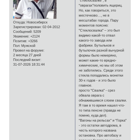
"стеклосвалке", в
"оврагах"половить ящериц.
Но, как говориться, это
местечково…, не в
месштабах города. Пару
Откуда:
Новосибирск
моментов поясню:
Зарегистрирован
: 02-04-2012
"Стеклосвалка" – это был
Сообщений:
5209
видимо какой-то отвал
Уважение:
+2124
какого-то завода или
Позитив:
+3266
фабрики. Бутыльков и
Пол:
Мужской
Провел на форуме:
бутылочек разной вычурной
2 месяца 27 дней
формы было немеряно,
Последний визит:
может какие-то вредно-
31-07-2026 18:31:44
химические, но мы об этом
не заботились. Среди этого
стекла попадались монетки
30-х годов - и это было
главное.
просто "Свалка" - срез
обвала оврага с
обнажившимся слоем свалки.
Я там в то время нашел что-
то типа пенсне (правда не
помню, куда дел).
"Вагоны на рельсах" и "Горка"
- это остатки автодрома, в
честь которого названа
остановка. Про автобазу и