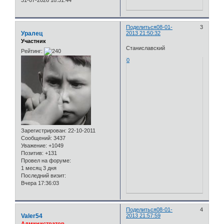
31-07-2026 18:31:44
Поделиться
08-01-
3
Уралец
2013 21:50:32
Участник
Станиславский
Рейтинг:
0
Зарегистрирован
: 22-10-2011
Сообщений:
3437
Уважение:
+1049
Позитив:
+131
Провел на форуме:
1 месяц 3 дня
Последний визит:
Вчера 17:36:03
Поделиться
08-01-
4
Valer54
2013 21:57:59
Администратор