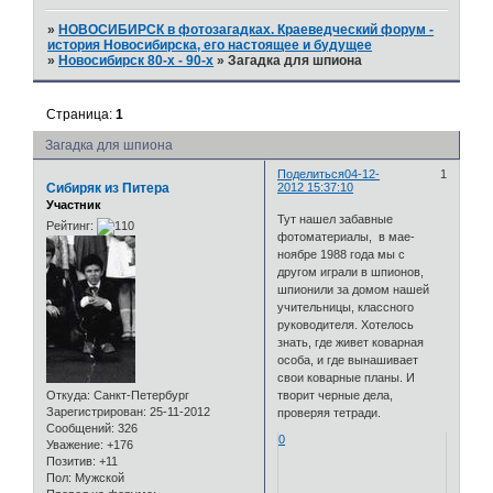
»
НОВОСИБИРСК в фотозагадках. Краеведческий форум -
история Новосибирска, его настоящее и будущее
»
Новосибирск 80-х - 90-х
»
Загадка для шпиона
Страница:
1
Загадка для шпиона
Поделиться
04-12-
1
Сибиряк из Питера
2012 15:37:10
Участник
Тут нашел забавные
Рейтинг:
фотоматериалы, в мае-
ноябре 1988 года мы с
другом играли в шпионов,
шпионили за домом нашей
учительницы, классного
руководителя. Хотелось
знать, где живет коварная
особа, и где вынашивает
свои коварные планы. И
Откуда:
Санкт-Петербург
творит черные дела,
Зарегистрирован
: 25-11-2012
проверяя тетради.
Сообщений:
326
0
Уважение:
+176
Позитив:
+11
Пол:
Мужской