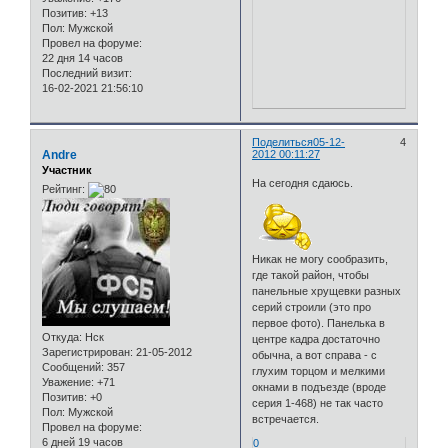
Позитив:
+13
Пол:
Мужской
Провел на форуме:
22 дня 14 часов
Последний визит:
16-02-2021 21:56:10
Поделиться
05-12-
4
Andre
2012 00:11:27
Участник
На сегодня сдаюсь.
Рейтинг:
Никак не могу сообразить,
где такой район, чтобы
панельные хрущевки разных
серий строили (это про
первое фото). Панелька в
Откуда:
Нск
центре кадра достаточно
Зарегистрирован
: 21-05-2012
обычна, а вот справа - с
Сообщений:
357
глухим торцом и мелкими
Уважение:
+71
окнами в подъезде (вроде
Позитив:
+0
серия 1-468) не так часто
Пол:
Мужской
встречается.
Провел на форуме:
6 дней 19 часов
0