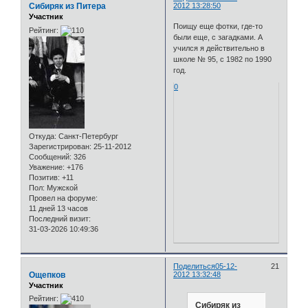
Сибиряк из Питера
2012 13:28:50
Участник
Поищу еще фотки, где-то
Рейтинг:
были еще, с загадками. А
учился я действительно в
школе № 95, с 1982 по 1990
год.
0
Откуда:
Санкт-Петербург
Зарегистрирован
: 25-11-2012
Сообщений:
326
Уважение:
+176
Позитив:
+11
Пол:
Мужской
Провел на форуме:
11 дней 13 часов
Последний визит:
31-03-2026 10:49:36
Поделиться
05-12-
21
Ощепков
2012 13:32:48
Участник
Рейтинг:
Сибиряк из