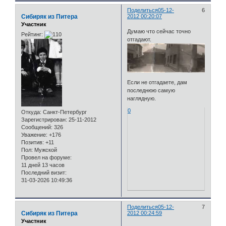
Поделиться
05-12-
6
Сибиряк из Питера
2012 00:20:07
Участник
Думаю что сейчас точно
Рейтинг:
отгадают.
Если не отгадаете, дам
последнюю самую
наглядную.
0
Откуда:
Санкт-Петербург
Зарегистрирован
: 25-11-2012
Сообщений:
326
Уважение:
+176
Позитив:
+11
Пол:
Мужской
Провел на форуме:
11 дней 13 часов
Последний визит:
31-03-2026 10:49:36
Поделиться
05-12-
7
Сибиряк из Питера
2012 00:24:59
Участник