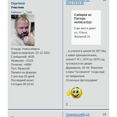
Поделиться
05-12-
18
Ощепков
2012 13:15:06
Участник
Рейтинг:
Сибиряк из
Питера
написал(а):
Сам жил в доме
ул. Ольги
Жилиной 31.
Откуда:
Новосибирск
...и учился в школе № 95? Мы
Зарегистрирован
: 22-12-2011
с вами одношкольники,
Сообщений:
4635
значит? Я с 1974 по 1979 год
Уважение:
+3122
тусовался во дворе
Позитив:
+4884
Державина, 42-44. Впрочем
Пол:
Мужской
слова "тусовался" тогда ещё
Провел на форуме:
не придумали.
2 месяца 25 дней
Отличные фотографии!
Последний визит:
Сегодня 09:19:44
0
Поделиться
05-12-
19