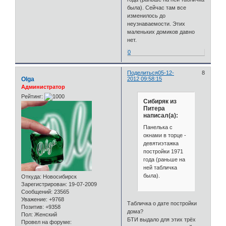
была). Сейчас там все
изменилось до
неузнаваемости. Этих
маленьких домиков давно
нет.
0
Поделиться
05-12-
8
Olga
2012 09:58:15
Администратор
Рейтинг:
Сибиряк из
Питера
написал(а):
Панелька с
окнами в торце -
девятиэтажка
постройки 1971
года (раньше на
ней табличка
была).
Откуда:
Новосибирск
Зарегистрирован
: 19-07-2009
Сообщений:
23565
Уважение:
+9768
Табличка о дате постройки
Позитив:
+9358
дома?
Пол:
Женский
БТИ выдало для этих трёх
Провел на форуме: