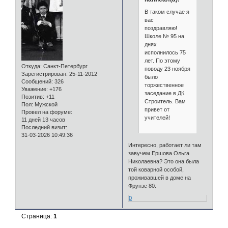
В таком случае я
вас
поздравляю!
Школе № 95 на
днях
исполнилось 75
лет. По этому
Откуда:
Санкт-Петербург
поводу 23 ноября
Зарегистрирован
: 25-11-2012
было
Сообщений:
326
торжественное
Уважение:
+176
заседание в ДК
Позитив:
+11
Строитель. Вам
Пол:
Мужской
привет от
Провел на форуме:
учителей!
11 дней 13 часов
Последний визит:
31-03-2026 10:49:36
Интересно, работает ли там
завучем Ершова Ольга
Николаевна? Это она была
той коварной особой,
проживавшей в доме на
Фрунзе 80.
0
Страница:
1