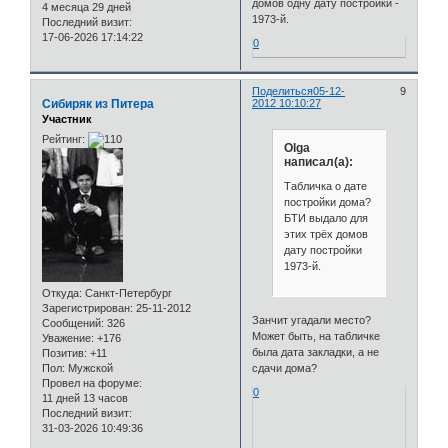
домов одну дату постройки -
4 месяца 29 дней
1973-й.
Последний визит:
17-06-2026 17:14:22
0
Поделиться
05-12-
9
Сибиряк из Питера
2012 10:10:27
Участник
Рейтинг:
Olga
написал(а):
Табличка о дате
постройки дома?
БТИ выдало для
этих трёх домов
дату постройки
1973-й.
Откуда:
Санкт-Петербург
Зарегистрирован
: 25-11-2012
Занчит угадали место?
Сообщений:
326
Может быть, на табличке
Уважение:
+176
была дата закладки, а не
Позитив:
+11
Пол:
Мужской
сдачи дома?
Провел на форуме:
0
11 дней 13 часов
Последний визит:
31-03-2026 10:49:36