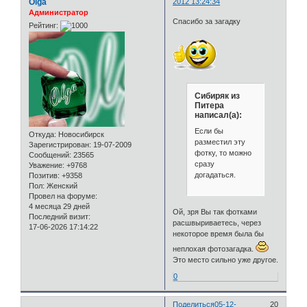
Olga
2012 13:24:34
Администратор
Спасибо за загадку
Рейтинг:
Сибиряк из
Питера
написал(а):
Если бы
Откуда:
Новосибирск
разместил эту
Зарегистрирован
: 19-07-2009
фотку, то можно
Сообщений:
23565
сразу
Уважение:
+9768
догадаться.
Позитив:
+9358
Пол:
Женский
Провел на форуме:
4 месяца 29 дней
Ой, зря Вы так фотками
Последний визит:
расшвыриваетесь, через
17-06-2026 17:14:22
некоторое время была бы
неплохая фотозагадка.
Это место сильно уже другое.
0
Поделиться
05-12-
20