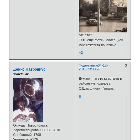
где это?
Есть еще фотки, более (как
мне кажется) понятные.
+2
Поделиться
04-12-
3
Денис Патрониус
2012 23:30:28
Участник
Думаю, что это кварталы в
районе ул. Крылова,
С.Шамшиных, Гоголя....
0
Откуда:
Новосибирск
Зарегистрирован
: 06-08-2010
Сообщений:
1708
Уважение:
+176