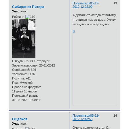
Поделиться
05-12-
13
Сибиряк из Питера
2012 12:22:09
Участник
А думал что отгадают потому,
Рейтинг:
что виден номер дома. Улицу
не видно, а номер видно.
0
Откуда:
Санкт-Петербург
Зарегистрирован
: 25-11-2012
Сообщений:
326
Уважение:
+176
Позитив:
+11
Пол:
Мужской
Провел на форуме:
11 дней 13 часов
Последний визит:
31-03-2026 10:49:36
Поделиться
05-12-
14
Ощепков
2012 12:43:53
Участник
Очень похоже на угол С.