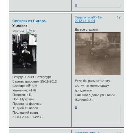
0
Поделиться
05-12-
17
Сибиряк из Питера
2012 13:11:04
Участник
Да все угадали,
Рейтинг:
Откуда:
Санкт-Петербург
Если бы разместил эту
Зарегистрирован
: 25-11-2012
фотку, то можно сразу
Сообщений:
326
Уважение:
+176
догадаться.
Позитив:
+11
Сам жил в доме ул. Ольги
Пол:
Мужской
Жилиной 31.
Провел на форуме:
0
11 дней 13 часов
Последний визит:
31-03-2026 10:49:36