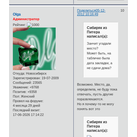
Поделиться
05-12-
10
Olga
2012 10:16:49
Администратор
Рейтинг:
Сибиряк из
Питера
написал(а):
Занчит угадали
место?
Может быть, на
табличке была
дата закладки, а
не сдачи дома?
Откуда:
Новосибирск
Зарегистрирован
: 19-07-2009
Сообщений:
23565
Возможно. Место, да,
Уважение:
+9768
определила, не буду пока
Позитив:
+9358
отвечать, пусть другие
Пол:
Женский
поразвлекаются.
Провел на форуме:
Но я почему-то не могу
4 месяца 29 дней
понять вот это
Последний визит:
17-06-2026 17:14:22
Сибиряк из
Питера
написал(а):