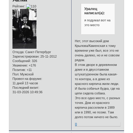
Участник
Рейтинг:
Уралец
написал(а):
я подумал вот на
это место
Нет, этот высокий дом
Крылова/Каменская к тому
времени уже был, все это не
Откуда:
Санкт-Петербург
очень далеко, но и не совсем
Зарегистрирован
: 25-11-2012
рядом.
Сообщений:
326
В этом дворе в деревянном
Уважение:
+176
доме и в двухэтажном
Позитив:
+11
Пол:
Мужской
штукатуренном была какая-
Провел на форуме:
то контора, а в доме из
11 дней 13 часов
красного кирпича жили люди.
Последний визит:
И была собачья будка, где на
31-03-2026 10:49:36
цепи сидела собака.
Это все одно место, с разных
точек. Дом из красного
кирпича расселили в 1989
или в 1990, не позже. Там
долго потом ничего не было.
0