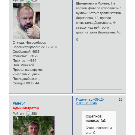
Рейтинг:
Шамшмных и Фрунзе. На
первом фото за грузовиком с
буквой Р стоит девятиэтажка
Державина, 42, правее
пятиэтажка Державина, 44,
сверху над ней торчит
девятиэтажка Державина, 46.
0
Откуда:
Новосибирск
Зарегистрирован
: 22-12-2011
Сообщений:
4635
Уважение:
+3122
Позитив:
+4884
Пол:
Мужской
Провел на форуме:
2 месяца 25 дней
Последний визит:
Сегодня 09:19:44
Поделиться
05-12-
15
Valer54
2012 12:59:46
Администратор
Рейтинг:
Ощепков
написал(а):
Очень похоже на
угол С.