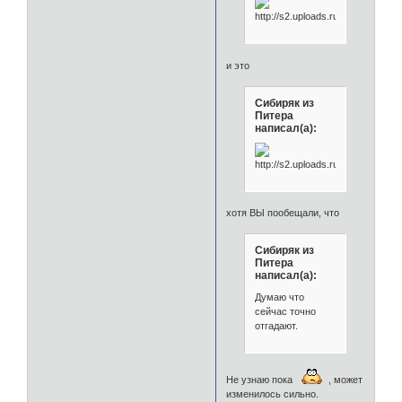
и это
Сибиряк из
Питера
написал(а):
хотя ВЫ пообещали, что
Сибиряк из
Питера
написал(а):
Думаю что
сейчас точно
отгадают.
Не узнаю пока
, может
изменилось сильно.