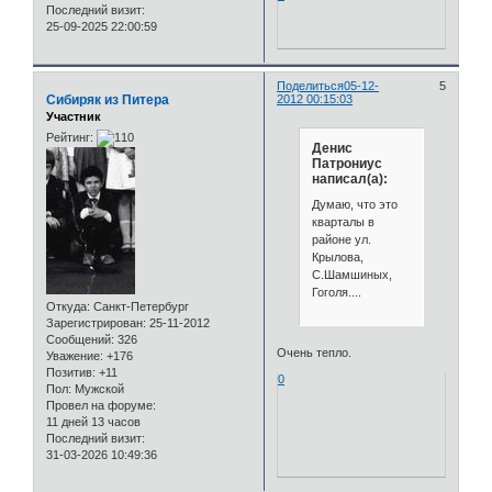
Последний визит:
25-09-2025 22:00:59
Поделиться
05-12-
5
Сибиряк из Питера
2012 00:15:03
Участник
Рейтинг:
Денис
Патрониус
написал(а):
Думаю, что это
кварталы в
районе ул.
Крылова,
С.Шамшиных,
Гоголя....
Откуда:
Санкт-Петербург
Зарегистрирован
: 25-11-2012
Сообщений:
326
Очень тепло.
Уважение:
+176
Позитив:
+11
0
Пол:
Мужской
Провел на форуме:
11 дней 13 часов
Последний визит:
31-03-2026 10:49:36