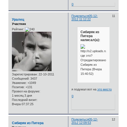
0
Поделиться
05-12-
11
Уралец
2012 11:12:22
Участник
Рейтинг:
Сибиряк из
Питера
написал(а):
где это?
Отредактировано
Сибиряк из
Питера (Вчера
15:40:52)
Зарегистрирован
: 22-10-2011
Сообщений:
3437
Уважение:
+1049
Позитив:
+131
я подумал вот на
это место
Провел на форуме:
1 месяц 3 дня
0
Последний визит:
Вчера 07:37:25
Поделиться
05-12-
12
Сибиряк из Питера
2012 12:09:53