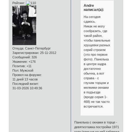
Рейтинг:
Andre
написал(а):
На сегодня
сдаюсь.
Никак не могу
сообразить, где
такой район,
чтобы панельные
хрущевки разных
Откуда:
Санкт-Петербург
серий строили
Зарегистрирован
: 25-11-2012
(это про первое
Сообщений:
326
фото). Панелька
Уважение:
+176
в центре кадра
Позитив:
+11
достаточно
Пол:
Мужской
обычна, а вот
Провел на форуме:
справа - с
11 дней 13 часов
глухим торцом и
Последний визит:
мелкими окнами
31-03-2026 10:49:36
в подъезде
(вроде серия 1-
468) не так часто
встречается.
Панелька с окнами в торце -
девятиэтажка постройки 1971
года (раньше на ней табличка