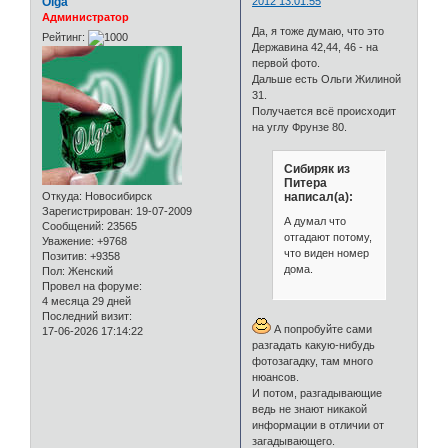
Olga
2012 13:01:55
Администратор
Да, я тоже думаю, что это
Рейтинг:
Державина 42,44, 46 - на
первой фото.
Дальше есть Ольги Жилиной
31.
Получается всё происходит
на углу Фрунзе 80.
Сибиряк из
Питера
Откуда:
Новосибирск
написал(а):
Зарегистрирован
: 19-07-2009
А думал что
Сообщений:
23565
отгадают потому,
Уважение:
+9768
что виден номер
Позитив:
+9358
дома.
Пол:
Женский
Провел на форуме:
4 месяца 29 дней
Последний визит:
А попробуйте сами
17-06-2026 17:14:22
разгадать какую-нибудь
фотозагадку, там много
нюансов.
И потом, разгадывающие
ведь не знают никакой
информации в отличии от
загадывающего.