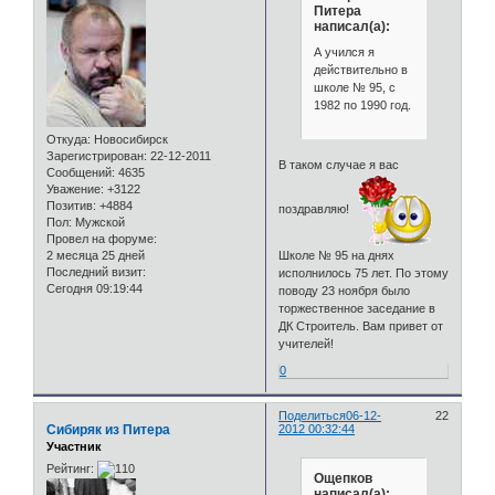
Питера
написал(а):
А учился я
действительно в
школе № 95, с
1982 по 1990 год.
Откуда:
Новосибирск
Зарегистрирован
: 22-12-2011
В таком случае я вас
Сообщений:
4635
Уважение:
+3122
Позитив:
+4884
поздравляю!
Пол:
Мужской
Провел на форуме:
2 месяца 25 дней
Школе № 95 на днях
Последний визит:
исполнилось 75 лет. По этому
Сегодня 09:19:44
поводу 23 ноября было
торжественное заседание в
ДК Строитель. Вам привет от
учителей!
0
Поделиться
06-12-
22
Сибиряк из Питера
2012 00:32:44
Участник
Рейтинг:
Ощепков
написал(а):