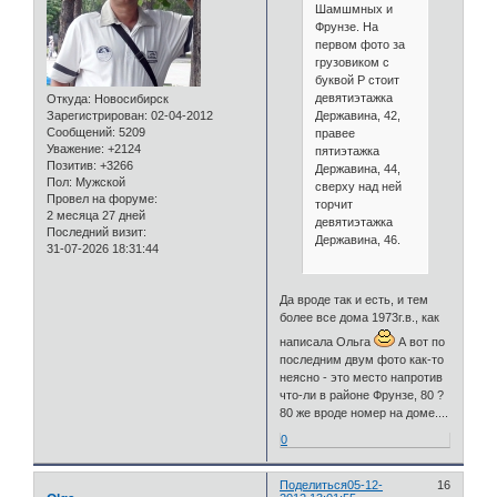
Шамшмных и
Фрунзе. На
первом фото за
грузовиком с
буквой Р стоит
девятиэтажка
Откуда:
Новосибирск
Державина, 42,
Зарегистрирован
: 02-04-2012
Сообщений:
5209
правее
Уважение:
+2124
пятиэтажка
Позитив:
+3266
Державина, 44,
Пол:
Мужской
сверху над ней
Провел на форуме:
торчит
2 месяца 27 дней
девятиэтажка
Последний визит:
Державина, 46.
31-07-2026 18:31:44
Да вроде так и есть, и тем
более все дома 1973г.в., как
написала Ольга
А вот по
последним двум фото как-то
неясно - это место напротив
что-ли в районе Фрунзе, 80 ?
80 же вроде номер на доме....
0
Поделиться
05-12-
16