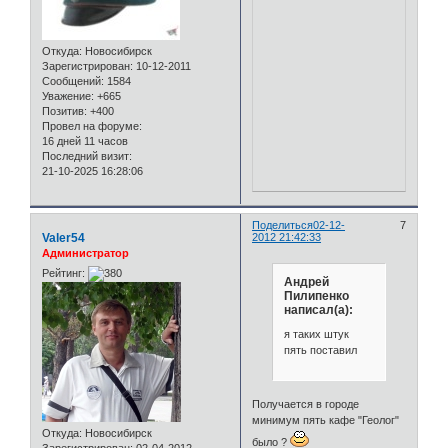
Откуда:
Новосибирск
Зарегистрирован
: 10-12-2011
Сообщений:
1584
Уважение:
+665
Позитив:
+400
Провел на форуме:
16 дней 11 часов
Последний визит:
21-10-2025 16:28:06
Поделиться
02-12-
7
Valer54
2012 21:42:33
Администратор
Рейтинг:
Андрей
Пилипенко
написал(а):
я таких штук
пять поставил
Получается в городе
минимум пять кафе "Геолог"
Откуда:
Новосибирск
было ?
Зарегистрирован
: 02-04-2012