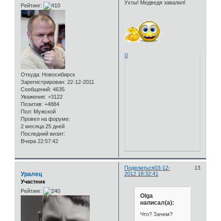
Ухты! Медведя завалил!
Рейтинг:
0
Откуда:
Новосибирск
Зарегистрирован
: 22-12-2011
Сообщений:
4635
Уважение:
+3122
Позитив:
+4884
Пол:
Мужской
Провел на форуме:
2 месяца 25 дней
Последний визит:
Вчера 22:57:42
Поделиться
03-12-
13
Уралец
2012 18:32:41
Участник
Рейтинг:
Olga
написал(а):
Что? Зачем?