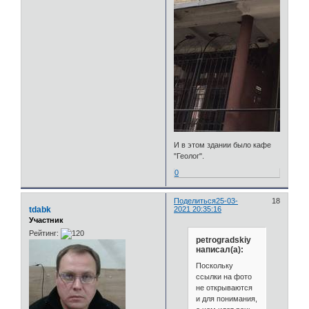
И в этом здании было кафе
"Геолог".
0
Поделиться
25-03-
18
tdabk
2021 20:35:16
Участник
Рейтинг:
petrogradskiy
написал(а):
Поскольку
ссылки на фото
не открываются
и для понимания,