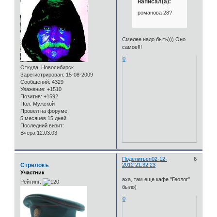
написал(а):
романова 28?
Смелее надо быть))) Оно
самое!!!
0
Откуда:
Новосибирск
Зарегистрирован
: 15-08-2009
Сообщений:
4329
Уважение:
+1510
Позитив:
+1592
Пол:
Мужской
Провел на форуме:
5 месяцев 15 дней
Последний визит:
Вчера 12:03:03
Поделиться
02-12-
6
Стрелокъ
2012 21:32:23
Участник
аха, там еще кафе "Геолог"
Рейтинг:
было)
0