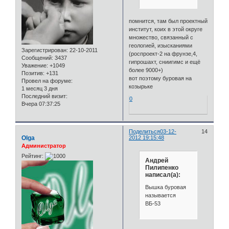
помнится, там был проектный
институт, коих в этой округе
множество, связанный с
геологией, изысканиями
Зарегистрирован
: 22-10-2011
(роспроект-2 на фрунзе,4,
Сообщений:
3437
гипрошахт, сниигимс и ещё
Уважение:
+1049
более 9000+)
Позитив:
+131
вот поэтому буровая на
Провел на форуме:
козырьке
1 месяц 3 дня
Последний визит:
0
Вчера 07:37:25
Поделиться
03-12-
14
Olga
2012 19:15:48
Администратор
Рейтинг:
Андрей
Пилипенко
написал(а):
Вышка буровая
называется
ВБ-53