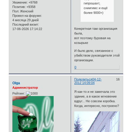
Уважение:
+9768
гипрошахт,
Позитив:
+9358
сниигимс и ещё
Пол:
Женский
более 9000+)
Провел на форуме:
4 месяца 29 дней
Последний визит:
Конкретная там организация
17-06-2026 17:14:22
была,
вот поэтому буровая на
козырьке
И было дело, связанное с
убийством руководителя этой
организации.
0
Поделиться
04-12-
16
Olga
2012 14:09:04
Администратор
Я как-то и не замечала это
Рейтинг:
здание, а в какое мгновение
вдруг... Не совсем коробка.
Когда, интересно, построено?