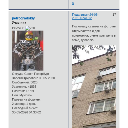
0
Поделиться
24-03-
17
petrogradskiy
2021 16:41:12
Участник
Поскольку ссылки на фото не
Рейтинг:
открываются и для
понимания, о чем идет речь в
теме, добавлю:
Откуда:
Санкт-Петербург
Зарегистрирован
: 06-05-2020
Сообщений:
5025
Уважение:
+1836
Позитив:
+2791
Пол:
Мужской
Провел на форуме:
2 месяца 1 день
Последний визит:
30-05-2026 04:33:02