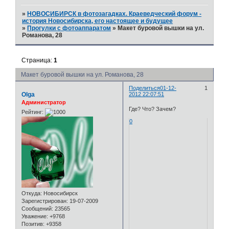
»
НОВОСИБИРСК в фотозагадках. Краеведческий форум -
история Новосибирска, его настоящее и будущее
»
Прогулки с фотоаппаратом
»
Макет буровой вышки на ул.
Романова, 28
Страница:
1
Макет буровой вышки на ул. Романова, 28
Поделиться
01-12-
1
Olga
2012 22:07:51
Администратор
Где? Что? Зачем?
Рейтинг:
0
Откуда:
Новосибирск
Зарегистрирован
: 19-07-2009
Сообщений:
23565
Уважение:
+9768
Позитив:
+9358