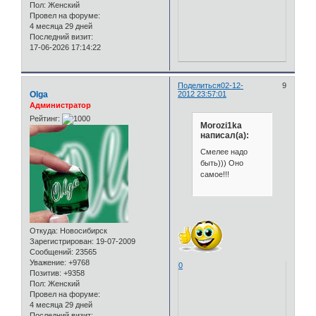
Пол:
Женский
Провел на форуме:
4 месяца 29 дней
Последний визит:
17-06-2026 17:14:22
Поделиться
02-12-
9
Olga
2012 23:57:01
Администратор
Рейтинг:
Morozi1ka
написал(а):
Смелее надо
быть))) Оно
самое!!!
Откуда:
Новосибирск
Зарегистрирован
: 19-07-2009
Сообщений:
23565
Уважение:
+9768
0
Позитив:
+9358
Пол:
Женский
Провел на форуме:
4 месяца 29 дней
Последний визит: