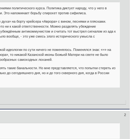
иями политического курса. Политика диктует народу, что у него в
и. Это напоминает борьбу спирохет против сифилиса.
е духа» на борту крейсера «Аврора» с вином, песнями и плясками.
о ни к какой ответ­ственности. Можно разделять убеждение
 убеждённым антикоммунистом и считать тот выстрел сигналом из ада к
ыло вообще, - это уже смесь злого исторического умысла с
кой идеологии по сути ничего не поменялось. Поменялся знак: «+» на
врора», то никакой Казанской иконы Божьей Матери на свете не было
знообразных самоходных лоханей.
рять такие банальности. Но мне представляется, что попытки стереть из
о до сегодняшнего дня, но и до того скверного дня, когда в России
2