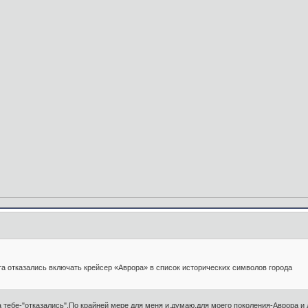
а отказались включать крейсер «Аврора» в список исторических символов города
на тебе-"отказались".По крайней мере для меня и,думаю,для моего поколения-Аврора 