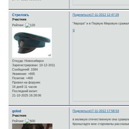
Стрелокъ
Поделиться
17-11-2012 12:47:29
Участник
"Аврора" и в Первую Мировую сражал
Рейтинг:
0
Откуда:
Новосибирск
Зарегистрирован
: 10-12-2011
Сообщений:
1584
Уважение:
+665
Позитив:
+400
Провел на форуме:
16 дней 11 часов
Последний визит:
21-10-2025 16:28:06
golod
Поделиться
17-11-2012 17:58:53
Участник
в великую отечественную она сражалас
Рейтинг:
Кронштадте мне старожилы рассказыва