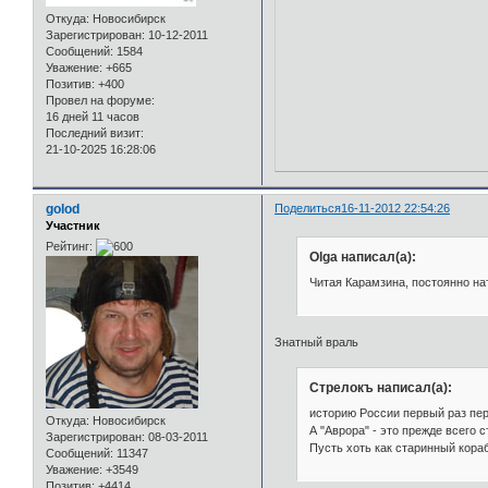
Откуда:
Новосибирск
Зарегистрирован
: 10-12-2011
Сообщений:
1584
Уважение:
+665
Позитив:
+400
Провел на форуме:
16 дней 11 часов
Последний визит:
21-10-2025 16:28:06
golod
Поделиться
16-11-2012 22:54:26
Участник
Рейтинг:
Olga написал(а):
Читая Карамзина, постоянно на
Знатный враль
Стрелокъ написал(а):
историю России первый раз пер
Откуда:
Новосибирск
А "Аврора" - это прежде всего
Зарегистрирован
: 08-03-2011
Пусть хоть как старинный кораб
Сообщений:
11347
Уважение:
+3549
Позитив:
+4414