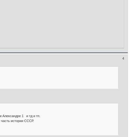
4
 Александре 1 и тд и тп.
 часть истории СССР.