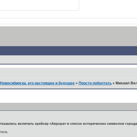
Новосибирска, его настоящее и будущее
»
Просто поболтать
»
Михаил Вел
отказались включать крейсер «Аврора» в список исторических символов город
тель.