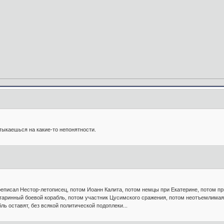
тыкаешься на какие-то непонятности.
еписал Нестор-летописец, потом Иоанн Калита, потом немцы при Екатерине, потом при
 старинный боевой корабль, потом участник Цусимского сражения, потом неотъемлимая
ль оставят, без всякой политической подоплеки...