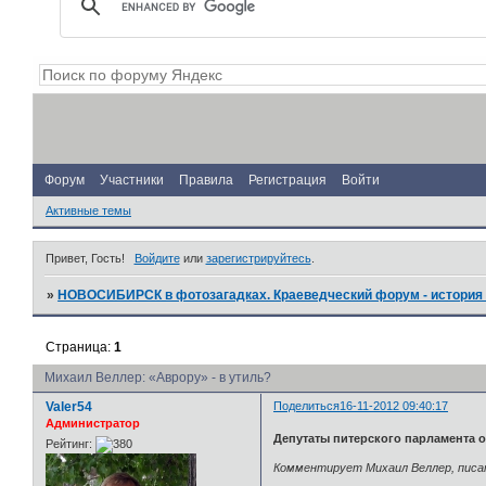
Форум
Участники
Правила
Регистрация
Войти
Активные темы
Привет, Гость!
Войдите
или
зарегистрируйтесь
.
»
НОВОСИБИРСК в фотозагадках. Краеведческий форум - история 
Страница:
1
Михаил Веллер: «Аврору» - в утиль?
Valer54
Поделиться
16-11-2012 09:40:17
Администратор
Депутаты питерского парламента 
Рейтинг:
Комментирует Михаил Веллер, писа