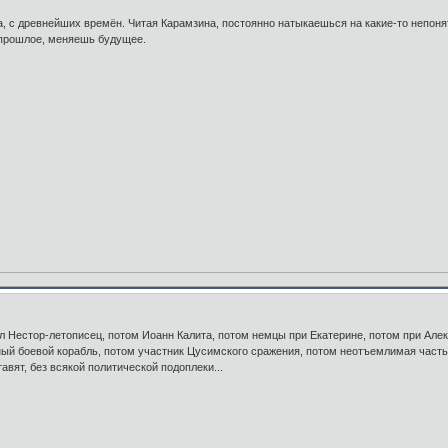
, с древнейших времён. Читая Карамзина, постоянно натыкаешься на какие-то непоня
 прошлое, меняешь будущее.
 Нестор-летописец, потом Иоанн Калита, потом немцы при Екатерине, потом при Алек
нный боевой корабль, потом участник Цусимского сражения, потом неотъемлимая част
авят, без всякой политической подоплеки...