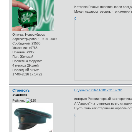
Историю России переписывали всегда
Может недаром говорят, что изменяя
0
Откуда:
Новосибирск
Зарегистрирован
: 19-07-2009
Сообщений:
23565
Уважение:
+9768
Позитив:
+9358
Пол:
Женский
Провел на форуме:
4 месяца 29 дней
Последний визит:
17-06-2026 17:14:22
Стрелокъ
Поделиться
16-11-2012 21:52:32
Участник
историю России первый раз переписал
Рейтинг:
А "Аврора" - это прежде всего стари
Пусть хоть как старинный корабль ост
0