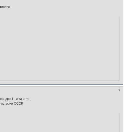
тности.
3
сандре 1 и тд и тп.
ь истории СССР.