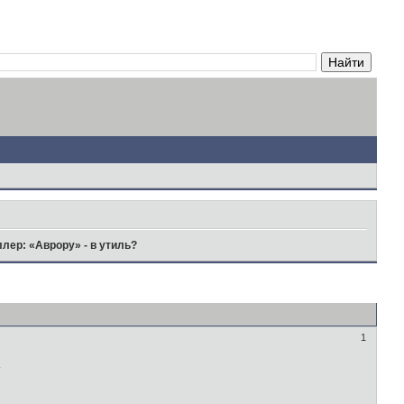
лер: «Аврору» - в утиль?
1
а