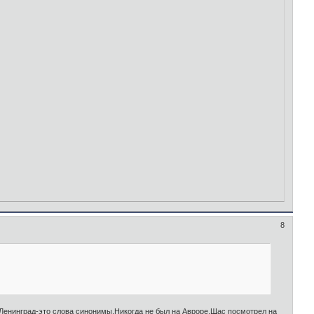
8
и Ленинград-это слова синонимы.Никогда не был на Авроре.Щас посмотрел на