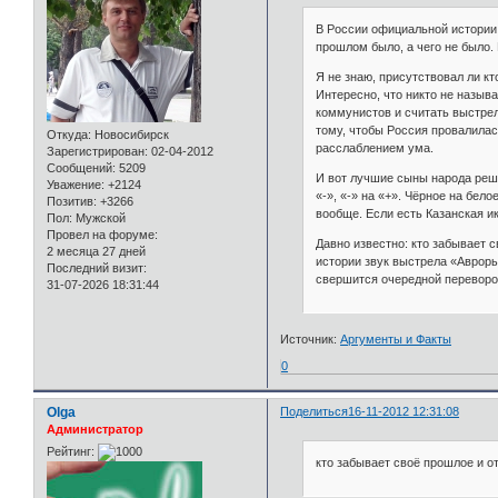
В России официальной истории 
прошлом было, а чего не было.
Я не знаю, присутствовал ли к
Интересно, что никто не назыв
коммунистов и считать выстрел
тому, чтобы Россия провалилась
Откуда:
Новосибирск
расслаблением ума.
Зарегистрирован
: 02-04-2012
Сообщений:
5209
И вот лучшие сыны народа реши
Уважение:
+2124
«-», «-» на «+». Чёрное на бел
Позитив:
+3266
вообще. Если есть Казанская и
Пол:
Мужской
Провел на форуме:
Давно известно: кто забывает с
2 месяца 27 дней
истории звук выстрела «Авроры»
Последний визит:
свершится очередной переворот
31-07-2026 18:31:44
Источник:
Аргументы и Факты
0
Olga
Поделиться
16-11-2012 12:31:08
Администратор
Рейтинг:
кто забывает своё прошлое и от