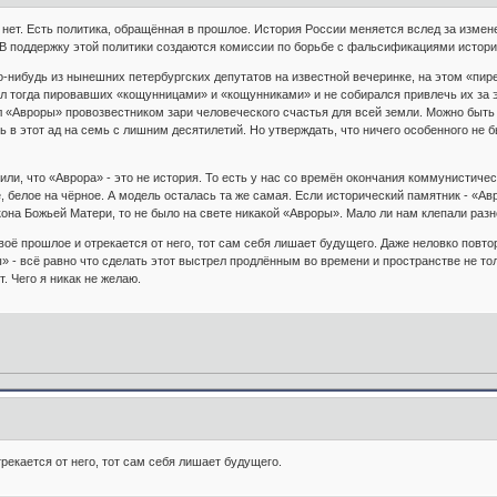
нет. Есть политика, обращённая в прошлое. История России меняется вслед за изменен
 В поддержку этой политики создаются комиссии по борьбе с фальсификациями истори
то-нибудь из нынешних петербургских депутатов на известной вечеринке, на этом «пир
ал тогда пировавших «кощунницами» и «кощунниками» и не собирался привлечь их за эт
 «Авроры» провозвестником зари человеческого счастья для всей земли. Можно быть
 в этот ад на семь с лишним десятилетий. Но утверждать, что ничего особенного не б
ли, что «Аврора» - это не история. То есть у нас со времён окончания коммунистичес
ое, белое на чёрное. А модель оста­лась та же самая. Если исторический памятник - «А
кона Божьей Матери, то не было на свете никакой «Авроры». Мало ли нам клепали ра
воё прошлое и отрекается от него, тот сам себя лишает будущего. Даже неловко по­вто
 - всё равно что сделать этот выстрел продлённым во времени и пространстве не тольк
. Чего я никак не желаю.
рекается от него, тот сам себя лишает будущего.