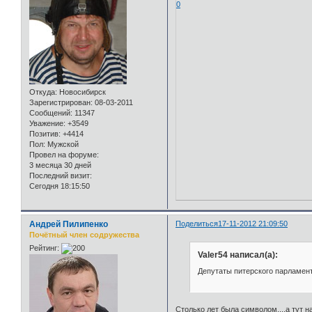
0
Откуда:
Новосибирск
Зарегистрирован
: 08-03-2011
Сообщений:
11347
Уважение:
+3549
Позитив:
+4414
Пол:
Мужской
Провел на форуме:
3 месяца 30 дней
Последний визит:
Сегодня 18:15:50
Андрей Пилипенко
Поделиться
17-11-2012 21:09:50
Почётный член содружества
Рейтинг:
Valer54 написал(а):
Депутаты питерского парламент
Столько лет была символом...,а тут 