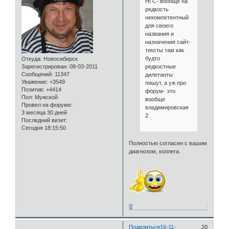
НГС- вообще на
редкость
некомпетентный
для своего
названия и
назначения сайт-
тексты там как
будто
Откуда:
Новосибирск
редкостные
Зарегистрирован
: 08-03-2011
Сообщений:
11347
дилетанты
Уважение:
+3549
пишут, а уж про
Позитив:
+4414
форум- это
Пол:
Мужской
вообще
Провел на форуме:
владимировская
3 месяца 30 дней
2
Последний визит:
Сегодня 18:15:50
Полностью согласен с вашим
диагнозом, коллега.
0
Поделиться
16-11-
20