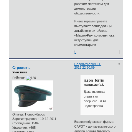
рабочим чертежам для
демонстрации
общественности.
Инвесторами проекта
выступают совладельцы
алтайского ритейлера
«Мария-Ра», которые пока
недоступны для
комментариев.
0
Поделиться
09-11-
9
Стрелокъ
2012 22:30:09
Участник
Рейтинг:
jason_forris
написал(а):
Даже высотка
справа от
оперного - и та
недостроена
Откуда:
Новосибирск
Зарегистрирован
: 10-12-2011
Екатеринбуржская фирма
Сообщений:
1584
САРЭТ - дочка екатовского
Уважение:
+665
дилера Тойота (второго,
Позитив:
+400