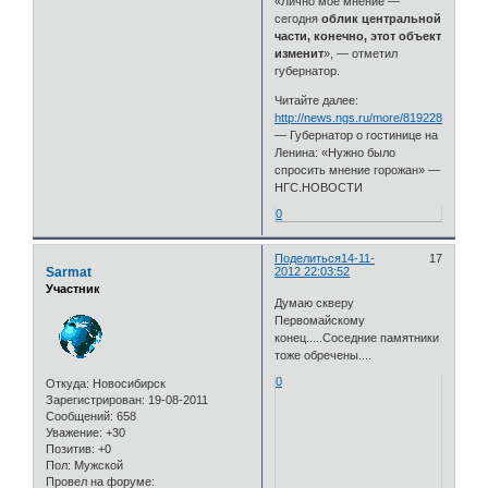
«Лично мое мнение —
сегодня
облик центральной
части, конечно, этот объект
изменит
», — отметил
губернатор.
Читайте далее:
http://news.ngs.ru/more/819228/
— Губернатор о гостинице на
Ленина: «Нужно было
спросить мнение горожан» —
НГС.НОВОСТИ
0
Поделиться
14-11-
17
Sarmat
2012 22:03:52
Участник
Думаю скверу
Первомайскому
конец.....Соседние памятники
тоже обречены....
0
Откуда:
Новосибирск
Зарегистрирован
: 19-08-2011
Сообщений:
658
Уважение:
+30
Позитив:
+0
Пол:
Мужской
Провел на форуме: