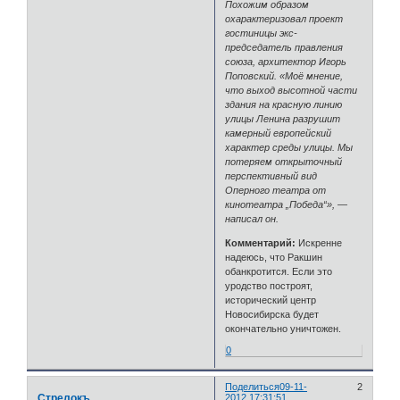
Похожим образом
охарактеризовал проект
гостиницы экс-
председатель правления
союза, архитектор Игорь
Поповский. «Моё мнение,
что выход высотной части
здания на красную линию
улицы Ленина разрушит
камерный европейский
характер среды улицы. Мы
потеряем открыточный
перспективный вид
Оперного театра от
кинотеатра „Победа“», —
написал он.
Комментарий:
Искренне
надеюсь, что Ракшин
обанкротится. Если это
уродство построят,
исторический центр
Новосибирска будет
окончательно уничтожен.
0
Поделиться
09-11-
2
Стрелокъ
2012 17:31:51