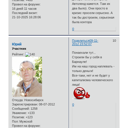
Автоленд кажется. Там их
Провел на форуме:
два было). Они просто в
16 дней 11 часов
Последний визит:
кризис просели серьезно. А
21-10-2025 16:28:06
так бы достроили, серьезная
была контора
0
Поделиться
09-11-
10
Юрий
2012 23:52:07
Участник
Понаехали тут...
Рейтинг:
Строили бы у себя в
Барнауле!
Им на наш город наплевать -
только деньги!
Все-таки, нет и не будет у
капитализма человеческого
лица!
Откуда:
Новосибирск
Зарегистрирован
: 08-07-2012
0
Сообщений:
1258
Уважение:
+133
Позитив:
+123
Пол:
Мужской
Провел на форуме: