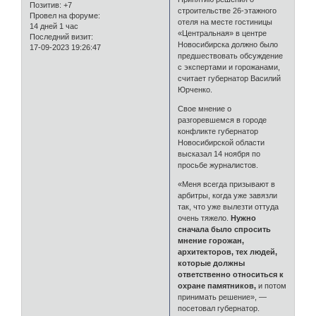
Позитив:
+7
строительстве 26-этажного
Провел на форуме:
отеля на месте гостиницы
14 дней 1 час
«Центральная» в центре
Последний визит:
Новосибирска должно было
17-09-2023 19:26:47
предшествовать обсуждение
с экспертами и горожанами,
считает губернатор Василий
Юрченко.
Свое мнение о
разгоревшемся в городе
конфликте губернатор
Новосибирской области
высказал 14 ноября по
просьбе журналистов.
«Меня всегда призывают в
арбитры, когда уже завязли
так, что уже вылезти оттуда
очень тяжело.
Нужно
сначала было спросить
мнение горожан,
архитекторов, тех людей,
которые должны
ответственно относиться к
охране памятников,
и потом
принимать решение», —
посетовал губернатор.