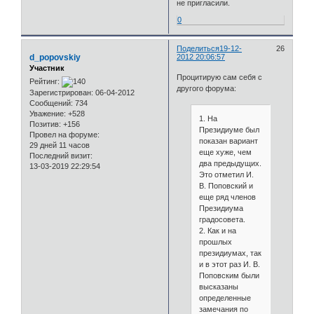
не пригласили.
0
Поделиться
19-12-
26
d_popovskiy
2012 20:06:57
Участник
Процитирую сам себя с
Рейтинг:
другого форума:
Зарегистрирован
: 06-04-2012
Сообщений:
734
Уважение:
+528
1. На
Позитив:
+156
Президиуме был
Провел на форуме:
показан вариант
29 дней 11 часов
еще хуже, чем
Последний визит:
два предыдущих.
13-03-2019 22:29:54
Это отметил И.
В. Поповский и
еще ряд членов
Президиума
градосовета.
2. Как и на
прошлых
президиумах, так
и в этот раз И. В.
Поповским были
высказаны
определенные
замечания по