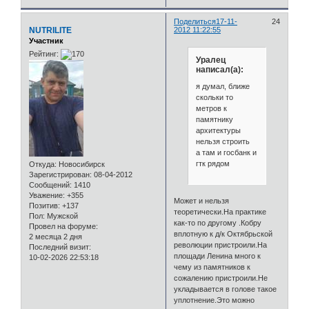
Поделиться
17-11-
24
NUTRILITE
2012 11:22:55
Участник
Рейтинг:
Уралец
написал(а):
я думал, ближе
скольки то
метров к
памятнику
архитектуры
нельзя строить
а там и госбанк и
гтк рядом
Откуда:
Новосибирск
Зарегистрирован
: 08-04-2012
Сообщений:
1410
Уважение:
+355
Может и нельзя
Позитив:
+137
теоретически.На практике
Пол:
Мужской
как-то по другому .Кобру
Провел на форуме:
вплотную к д/к Октябрьской
2 месяца 2 дня
революции пристроили.На
Последний визит:
площади Ленина много к
10-02-2026 22:53:18
чему из памятников к
сожалению пристроили.Не
укладывается в голове такое
уплотнение.Это можно