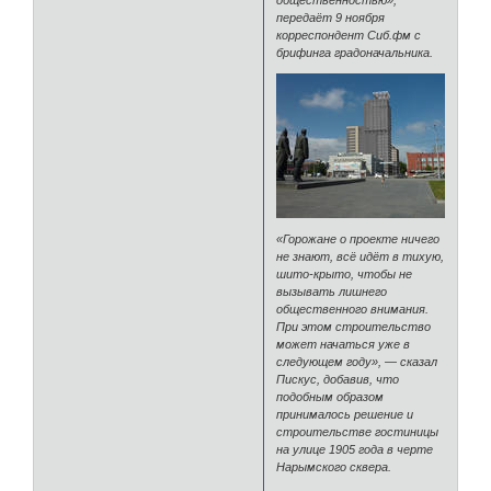
общественностью»,
передаёт 9 ноября
корреспондент Сиб.фм с
брифинга градоначальника.
«Горожане о проекте ничего
не знают, всё идёт в тихую,
шито-крыто, чтобы не
вызывать лишнего
общественного внимания.
При этом строительство
может начаться уже в
следующем году», — сказал
Пискус, добавив, что
подобным образом
принималось решение и
строительстве гостиницы
на улице 1905 года в черте
Нарымского сквера.