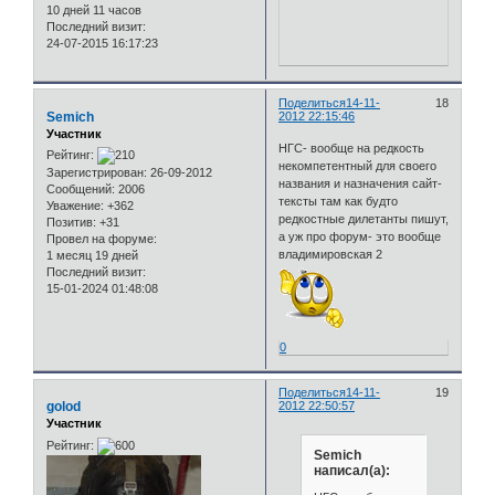
10 дней 11 часов
Последний визит:
24-07-2015 16:17:23
Поделиться
14-11-
18
Semich
2012 22:15:46
Участник
НГС- вообще на редкость
Рейтинг:
некомпетентный для своего
Зарегистрирован
: 26-09-2012
названия и назначения сайт-
Сообщений:
2006
тексты там как будто
Уважение:
+362
редкостные дилетанты пишут,
Позитив:
+31
а уж про форум- это вообще
Провел на форуме:
владимировская 2
1 месяц 19 дней
Последний визит:
15-01-2024 01:48:08
0
Поделиться
14-11-
19
golod
2012 22:50:57
Участник
Рейтинг:
Semich
написал(а):