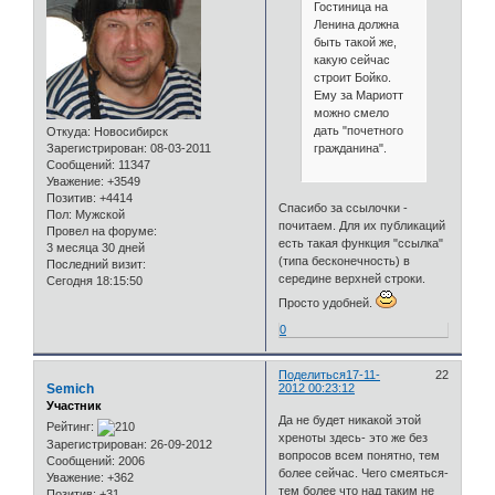
Гостиница на
Ленина должна
быть такой же,
какую сейчас
строит Бойко.
Ему за Мариотт
можно смело
дать "почетного
Откуда:
Новосибирск
гражданина".
Зарегистрирован
: 08-03-2011
Сообщений:
11347
Уважение:
+3549
Позитив:
+4414
Спасибо за ссылочки -
Пол:
Мужской
почитаем. Для их публикаций
Провел на форуме:
есть такая функция "ссылка"
3 месяца 30 дней
(типа бесконечность) в
Последний визит:
середине верхней строки.
Сегодня 18:15:50
Просто удобней.
0
Поделиться
17-11-
22
Semich
2012 00:23:12
Участник
Да не будет никакой этой
Рейтинг:
хреноты здесь- это же без
Зарегистрирован
: 26-09-2012
вопросов всем понятно, тем
Сообщений:
2006
более сейчас. Чего смеяться-
Уважение:
+362
тем более что над таким не
Позитив:
+31