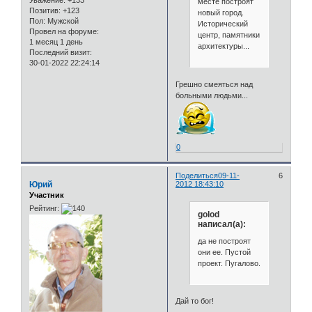
Уважение:
+133
месте построят
Позитив:
+123
новый город.
Пол:
Мужской
Исторический
Провел на форуме:
центр, памятники
1 месяц 1 день
архитектуры...
Последний визит:
30-01-2022 22:24:14
Грешно смеяться над
больными людьми...
0
Поделиться
09-11-
6
Юрий
2012 18:43:10
Участник
Рейтинг:
golod
написал(а):
да не построят
они ее. Пустой
проект. Пугалово.
Дай то бог!