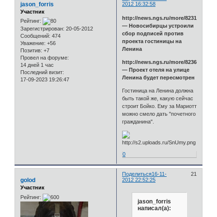
jason_forris
2012 16:32:58
Участник
http://news.ngs.ru/more/823188/
Рейтинг:
— Новосибирцы устроили
Зарегистрирован
: 20-05-2012
сбор подписей против
Сообщений:
474
проекта гостиницы на
Уважение:
+56
Ленина
Позитив:
+7
Провел на форуме:
http://news.ngs.ru/more/823688/
14 дней 1 час
— Проект отеля на улице
Последний визит:
Ленина будет пересмотрен
17-09-2023 19:26:47
Гостиница на Ленина должна
быть такой же, какую сейчас
строит Бойко. Ему за Мариотт
можно смело дать "почетного
гражданина".
0
Поделиться
16-11-
21
golod
2012 22:52:25
Участник
Рейтинг:
jason_forris
написал(а):