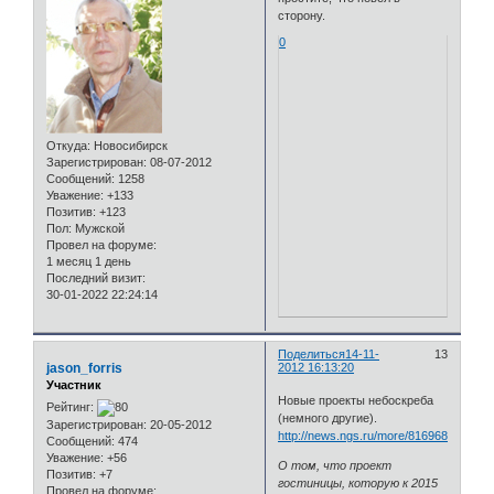
сторону.
0
Откуда:
Новосибирск
Зарегистрирован
: 08-07-2012
Сообщений:
1258
Уважение:
+133
Позитив:
+123
Пол:
Мужской
Провел на форуме:
1 месяц 1 день
Последний визит:
30-01-2022 22:24:14
Поделиться
14-11-
13
jason_forris
2012 16:13:20
Участник
Новые проекты небоскреба
Рейтинг:
(немного другие).
Зарегистрирован
: 20-05-2012
http://news.ngs.ru/more/816968/
Сообщений:
474
Уважение:
+56
О том, что проект
Позитив:
+7
гостиницы, которую к 2015
Провел на форуме: