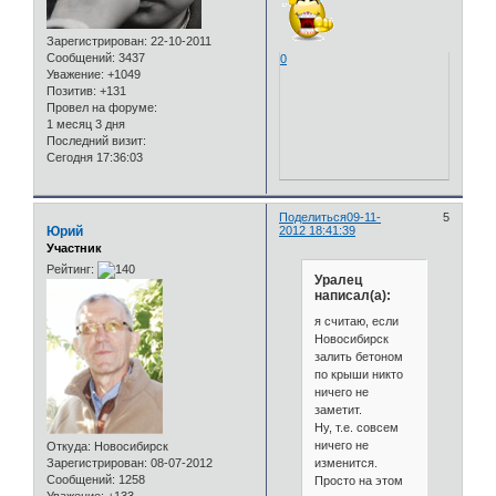
Зарегистрирован
: 22-10-2011
Сообщений:
3437
0
Уважение:
+1049
Позитив:
+131
Провел на форуме:
1 месяц 3 дня
Последний визит:
Сегодня 17:36:03
Поделиться
09-11-
5
Юрий
2012 18:41:39
Участник
Рейтинг:
Уралец
написал(а):
я считаю, если
Новосибирск
залить бетоном
по крыши никто
ничего не
заметит.
Ну, т.е. совсем
ничего не
Откуда:
Новосибирск
изменится.
Зарегистрирован
: 08-07-2012
Сообщений:
1258
Просто на этом