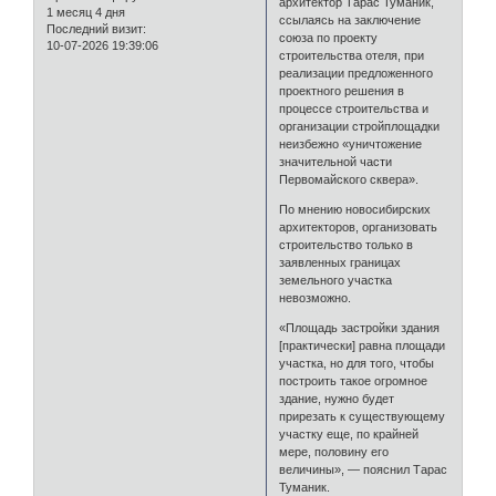
архитектор Тарас Туманик,
1 месяц 4 дня
ссылаясь на заключение
Последний визит:
союза по проекту
10-07-2026 19:39:06
строительства отеля, при
реализации предложенного
проектного решения в
процессе строительства и
организации стройплощадки
неизбежно «уничтожение
значительной части
Первомайского сквера».
По мнению новосибирских
архитекторов, организовать
строительство только в
заявленных границах
земельного участка
невозможно.
«Площадь застройки здания
[практически] равна площади
участка, но для того, чтобы
построить такое огромное
здание, нужно будет
прирезать к существующему
участку еще, по крайней
мере, половину его
величины», — пояснил Тарас
Туманик.