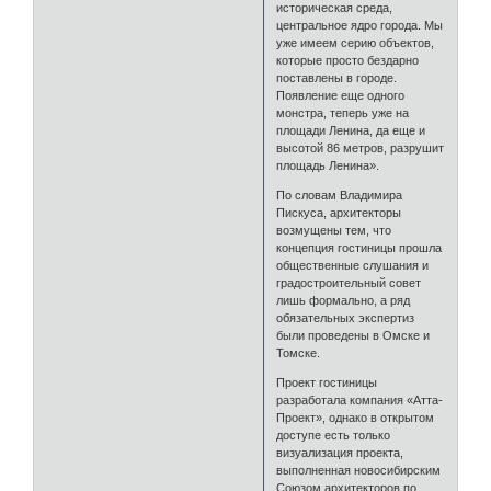
историческая среда,
центральное ядро города. Мы
уже имеем серию объектов,
которые просто бездарно
поставлены в городе.
Появление еще одного
монстра, теперь уже на
площади Ленина, да еще и
высотой 86 метров, разрушит
площадь Ленина».
По словам Владимира
Пискуса, архитекторы
возмущены тем, что
концепция гостиницы прошла
общественные слушания и
градостроительный совет
лишь формально, а ряд
обязательных экспертиз
были проведены в Омске и
Томске.
Проект гостиницы
разработала компания «Атта-
Проект», однако в открытом
доступе есть только
визуализация проекта,
выполненная новосибирским
Союзом архитекторов по