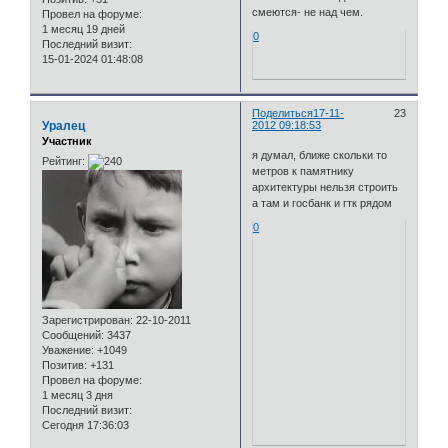
смеются- не над чем.
Провел на форуме:
1 месяц 19 дней
0
Последний визит:
15-01-2024 01:48:08
Поделиться
17-11-
23
Уралец
2012 09:18:53
Участник
я думал, ближе скольки то
Рейтинг:
метров к памятнику
архитектуры нельзя строить
а там и госбанк и гтк рядом
0
Зарегистрирован
: 22-10-2011
Сообщений:
3437
Уважение:
+1049
Позитив:
+131
Провел на форуме:
1 месяц 3 дня
Последний визит:
Сегодня 17:36:03