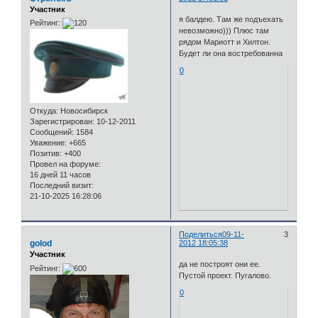
Участник
я балдею. Там же подъехать
Рейтинг:
невозможно))) Плюс там
рядом Мариотт и Хилтон.
Будет ли она востребованна
0
Откуда:
Новосибирск
Зарегистрирован
: 10-12-2011
Сообщений:
1584
Уважение:
+665
Позитив:
+400
Провел на форуме:
16 дней 11 часов
Последний визит:
21-10-2025 16:28:06
Поделиться
09-11-
3
golod
2012 18:05:38
Участник
да не построят они ее.
Рейтинг:
Пустой проект. Пугалово.
0