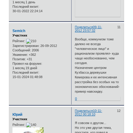
1 месяц 1 день
Последний визит:
30-01-2022 22:24:14
Поделиться
09-11-
11
Semich
2012 23:57:32
Участник
Вообще, коммунизм тоже
Рейтинг:
далеко не всегда
Зарегистрирован
: 26-09-2012
"человеческое лицо" и
Сообщений:
2006
рационализм проявлял- куда
Уважение:
+362
чаще необоснованно, чем
Позитив:
+31
сегодня.
Провел на форуме:
Назначение центром
1 месяц 19 дней
Последний визит:
Кузбасса деревушки
15-01-2024 01:48:08
Кемерова и ее интенсивная
расстройка без особых на то
экономических обоснований-
пример навскидку.
0
Поделиться
10-11-
12
Юрий
2012 00:18:10
Участник
Я совсем о другом...
Рейтинг:
Но это уже другая тема,
простите, что повел в