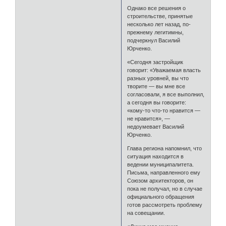
Однако все решения о
строительстве, принятые
несколько лет назад, по-
прежнему легитимны,
подчеркнул Василий
Юрченко.
«Сегодня застройщик
говорит: «Уважаемая власть
разных уровней, вы что
творите — вы мне все
согласовали, я все выполнил,
а сегодня вы говорите:
«кому-то что-то нравится —
не нравится», —
недоумевает Василий
Юрченко.
Глава региона напомнил, что
ситуация находится в
ведении муниципалитета.
Письма, направленного ему
Союзом архитекторов, он
пока не получал, но в случае
официального обращения
готов рассмотреть проблему
на совещании.