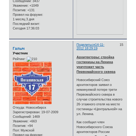
Сообщений:
3437
Уважение:
+1049
Позитив:
+131
Провел на форуме:
1 месяц 3 дня
Последний визит:
Сегодня 17:36:03
Поделиться
14-11-
15
Галыч
2012 18:29:19
Участник
Архитекторы: стройка
Рейтинг:
гостиницы на Ленина
уничтожит часть
Первомайского сквера
Новосибирский Союз
архитекторов заявил о
неминуемой потере трети
Первомайского сквера в
случае строительства нового
26-этажного отеля на месте
Откуда:
Новосибирск
гостиницы «Центральной» на
Зарегистрирован
: 19-07-2009
ул. Ленина.
Сообщений:
1469
Уважение:
+663
Как сообщил член
Позитив:
+94
Новосибирского Союза
Пол:
Мужской
архитекторов России
Провел на форуме: