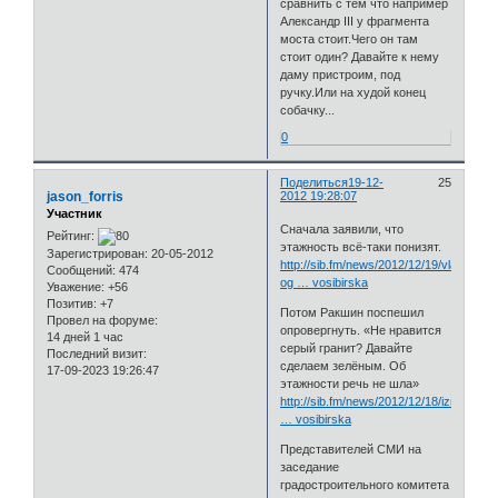
сравнить с тем что например
Александр III у фрагмента
моста стоит.Чего он там
стоит один? Давайте к нему
даму пристроим, под
ручку.Или на худой конец
собачку...
0
Поделиться
19-12-
25
jason_forris
2012 19:28:07
Участник
Сначала заявили, что
Рейтинг:
этажность всё-таки понизят.
Зарегистрирован
: 20-05-2012
http://sib.fm/news/2012/12/19/vlasti-
Сообщений:
474
og … vosibirska
Уважение:
+56
Позитив:
+7
Потом Ракшин поспешил
Провел на форуме:
опровергнуть. «Не нравится
14 дней 1 час
серый гранит? Давайте
Последний визит:
сделаем зелёным. Об
17-09-2023 19:26:47
этажности речь не шла»
http://sib.fm/news/2012/12/18/izmenenij
… vosibirska
Представителей СМИ на
заседание
градостроительного комитета