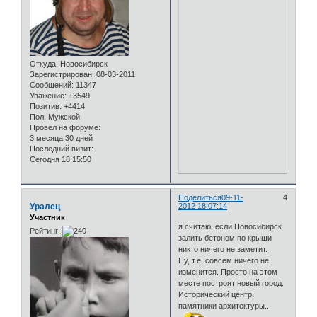
Откуда:
Новосибирск
Зарегистрирован
: 08-03-2011
Сообщений:
11347
Уважение:
+3549
Позитив:
+4414
Пол:
Мужской
Провел на форуме:
3 месяца 30 дней
Последний визит:
Сегодня 18:15:50
Поделиться
09-11-
4
Уралец
2012 18:07:14
Участник
я считаю, если Новосибирск
Рейтинг:
залить бетоном по крыши
никто ничего не заметит.
Ну, т.е. совсем ничего не
изменится. Просто на этом
месте построят новый город.
Исторический центр,
памятники архитектуры...