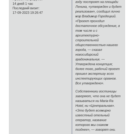
году построят на площади
14 дней 1 час
Ленина, «утвержден и будет
Последний визит:
реализован», сообщил лично
17-09-2023 19:26:47
мэр Владимир Городецкий.
«Проект проходил
достаточное обсуждение, в
том числе и с
архитектурно-
строительной
общественностью нашего
города, — сказал
новосибирский
градоначальник. —
Утверждена концепция;
более того, рабочий проект
прошел экспертизу всех
инспектирующих органов.
Все утверждено».
Собственники гостиницы
заверяют, что она не будет
называться ни Maria-Ra
Hotel, ни «Центральная».
«Это будет всемирно
известный отельный
оператор, название
которого мы скажем
позднее», — говорят они.