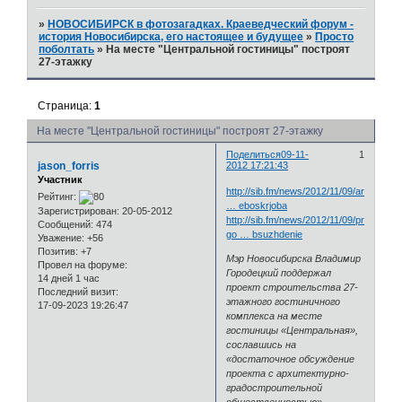
»
НОВОСИБИРСК в фотозагадках. Краеведческий форум -
история Новосибирска, его настоящее и будущее
»
Просто
поболтать
»
На месте "Центральной гостиницы" построят
27-этажку
Страница:
1
На месте "Центральной гостиницы" построят 27-этажку
Поделиться
09-11-
1
jason_forris
2012 17:21:43
Участник
http://sib.fm/news/2012/11/09/arkhitekt
Рейтинг:
… eboskrjoba
Зарегистрирован
: 20-05-2012
http://sib.fm/news/2012/11/09/proekt-
Сообщений:
474
go … bsuzhdenie
Уважение:
+56
Позитив:
+7
Мэр Новосибирска Владимир
Провел на форуме:
Городецкий поддержал
14 дней 1 час
проект строительства 27-
Последний визит:
этажного гостиничного
17-09-2023 19:26:47
комплекса на месте
гостиницы «Центральная»,
сославшись на
«достаточное обсуждение
проекта с архитектурно-
градостроительной