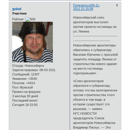
Поделиться
09-11-
8
golod
2012 21:15:58
Участник
Новосибирский cоюз
Рейтинг:
архитекторов выступил
против проекта гостиницы на
ул. Ленина
--------------------------------------
--------------------------------
Новосибирские архитекторы
обратились к губернатору
Василию Юрченко с просьбой
защитить площадь Ленина от
строительства нового здания
Откуда:
Новосибирск
на месте гостиницы
Зарегистрирован
: 08-03-2011
«Центральная».
Сообщений:
11347
Уважение:
+3549
«Союз архитекторов
Позитив:
+4414
обратился к губернатору,
Пол:
Мужской
потому что мы категорически
Провел на форуме:
против строительства этого
3 месяца 30 дней
объекта в том виде, в
Последний визит:
котором существует это
Сегодня 18:15:50
решение, — заявил
НГС.НОВОСТИ
председатель Союза
архитекторов Новосибирска
Владимир Пискус. — Это