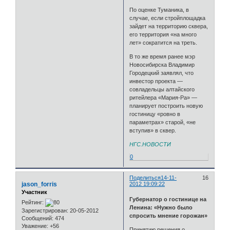
По оценке Туманика, в
случае, если стройплощадка
зайдет на территорию сквера,
его территория «на много
лет» сократится на треть.
В то же время ранее мэр
Новосибирска Владимир
Городецкий заявлял, что
инвестор проекта —
совладельцы алтайского
ритейлера «Мария-Ра» —
планирует построить новую
гостиницу «ровно в
параметрах» старой, «не
вступив» в сквер.
НГС.НОВОСТИ
0
Поделиться
14-11-
16
jason_forris
2012 19:09:22
Участник
Губернатор о гостинице на
Рейтинг:
Ленина: «Нужно было
Зарегистрирован
: 20-05-2012
спросить мнение горожан»
Сообщений:
474
Уважение:
+56
Принятию решения о