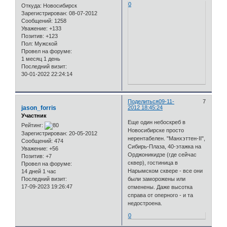
0
Откуда:
Новосибирск
Зарегистрирован
: 08-07-2012
Сообщений:
1258
Уважение:
+133
Позитив:
+123
Пол:
Мужской
Провел на форуме:
1 месяц 1 день
Последний визит:
30-01-2022 22:24:14
Поделиться
09-11-
7
jason_forris
2012 18:45:24
Участник
Еще один небоскреб в
Рейтинг:
Новосибирске просто
Зарегистрирован
: 20-05-2012
нерентабелен. "Манхэттен-II",
Сообщений:
474
Сибирь-Плаза, 40-этажка на
Уважение:
+56
Орджоникидзе (где сейчас
Позитив:
+7
сквер), гостиница в
Провел на форуме:
Нарымском сквере - все они
14 дней 1 час
Последний визит:
были заморожены или
17-09-2023 19:26:47
отменены. Даже высотка
справа от оперного - и та
недостроена.
0