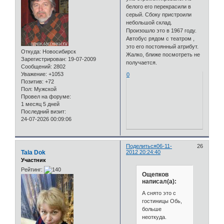
белого его перекрасили в
серый. Сбоку пристроили
небольшой склад.
Произошло это в 1967 году.
Автобус рядом с театром ,
это его постоянный атрибут.
Откуда:
Новосибирск
Жалко, ближе посмотреть не
Зарегистрирован
: 19-07-2009
получается.
Сообщений:
2802
Уважение:
+1053
0
Позитив:
+72
Пол:
Мужской
Провел на форуме:
1 месяц 5 дней
Последний визит:
24-07-2026 00:09:06
Поделиться
06-11-
26
Tala Dok
2012 20:24:40
Участник
Рейтинг:
Ощепков
написал(а):
А снято это с
гостиницы Обь,
больше
неоткуда.