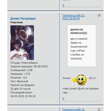
0
Поделиться
06-11-
20
Денис Патрониус
2012 16:26:34
Участник
джексон
написал(а):
двухэтажный
барак на
Зыряновской
(где сейчас
стройка за
забором)
Откуда:
Новосибирск
Зарегистрирован
: 06-08-2010
Сообщений:
1708
Уважение:
+176
Позитив:
+13
Точно!
Его я
Пол:
Мужской
Провел на форуме:
тоже узнал! Долго он прожил
22 дня 14 часов
там...
Последний визит:
16-02-2021 21:56:10
0
Поделиться
06-11-
21