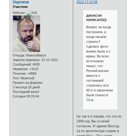
Ощепков
2012 17:12:59
Участник
Рейтинг:
джексон
написал(а):
Вопрос не когда
построили, а
когда начали
строить?
Сделать фото
можно было и с
Откуда:
Новосибирск
крана. Во всех
Зарегистрирован
: 22-12-2011
источниках
Сообщений:
4635
пишут, что
Уважение:
+3122
Речной вокзал
Позитив:
+4884
вместе с
Пол:
Мужской
гостиницей
Провел на форуме:
строились все
2 месяца 25 дней
60-е и закончены
Последний визит:
были только в
Сегодня 09:19:44
74-м.
Ну так я и говорю, что это не
1958 год. Вы со мной
согласны. И здание Восход
1а по архитектуре скорее в
стиле 60-х - 70-х годов.