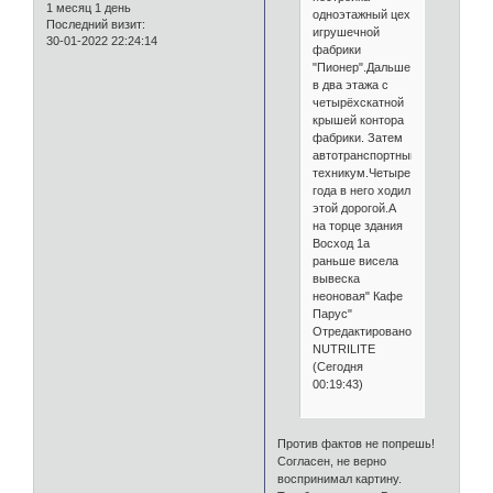
1 месяц 1 день
одноэтажный цех
Последний визит:
игрушечной
30-01-2022 22:24:14
фабрики
"Пионер".Дальше
в два этажа с
четырёхскатной
крышей контора
фабрики. Затем
автотранспортный
техникум.Четыре
года в него ходил
этой дорогой.А
на торце здания
Восход 1а
раньше висела
вывеска
неоновая" Кафе
Парус"
Отредактировано
NUTRILITE
(Сегодня
00:19:43)
Против фактов не попрешь!
Согласен, не верно
воспринимал картину.