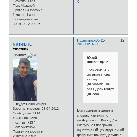
Позитив:
+123
0
Пол:
Мужской
Провел на форуме:
1 месяц 1 день
Последний визит:
30-01-2022 22:24:14
Поделиться
06-11-
12
NUTRILITE
2012 00:14:27
Участник
Рейтинг:
Юрий
написал(а):
По-моему, это
Богаткова, она
выходит
(выходила) как
раз к Драмтеатру
(школе).
Откуда:
Новосибирск
Зарегистрирован
: 08-04-2012
Если смотреть далее в
Сообщений:
1410
сторону Каменки по
Уважение:
+355
ул.Якушева от Восход 1а
Позитив:
+137
следующая постройка
Пол:
Мужской
одноэтажный цех игрушечной
Провел на форуме:
фабрики "Пионер".Дальше в
2 месяца 2 дня