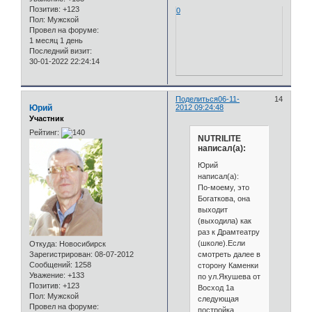
Позитив:
+123
0
Пол:
Мужской
Провел на форуме:
1 месяц 1 день
Последний визит:
30-01-2022 22:24:14
Поделиться
06-11-
14
Юрий
2012 09:24:48
Участник
Рейтинг:
NUTRILITE
написал(а):
Юрий
написал(а):
По-моему, это
Богаткова, она
выходит
(выходила) как
раз к Драмтеатру
(школе).Если
Откуда:
Новосибирск
смотреть далее в
Зарегистрирован
: 08-07-2012
Сообщений:
1258
сторону Каменки
Уважение:
+133
по ул.Якушева от
Позитив:
+123
Восход 1а
Пол:
Мужской
следующая
Провел на форуме:
постройка