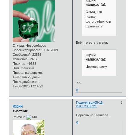
Юрий
написал(а):
Ольга, это
полная
фотография или
фрагмент?
Всё что есть у меня.
Откуда:
Новосибирск
Зарегистрирован
: 19-07-2009
Сообщений:
23565
Юрий
Уважение:
+9768
написал(а):
Позитив:
+9358
Церковь вижу
Пол:
Женский
Провел на форуме:
4 месяца 29 дней
Последний визит:
???
17-06-2026 17:14:22
0
Поделиться
05-11-
8
Юрий
2012 23:55:21
Участник
Церковь на Якушева.
Рейтинг:
0