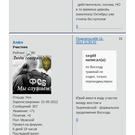
действительно, похожа, НО
в те времена церковь
(кинотеатр Октябрь) уже
стояла без куполов
0
Поделиться
06-11-
16
Andre
2012 11:55:41
Участник
Рейтинг:
seg49
написал(а):
по Восходу
трамвай не
ходил, только
перпендикулярно
Откуда:
Нск
Юрий имел в виду участок
Зарегистрирован
: 21-05-2012
между мостом и
Сообщений:
357
Зыряновской - формальное
Уважение:
+71
продолжение Восхода.
Позитив:
+0
0
Пол:
Мужской
Провел на форуме:
6 дней 19 часов
Последний визит: