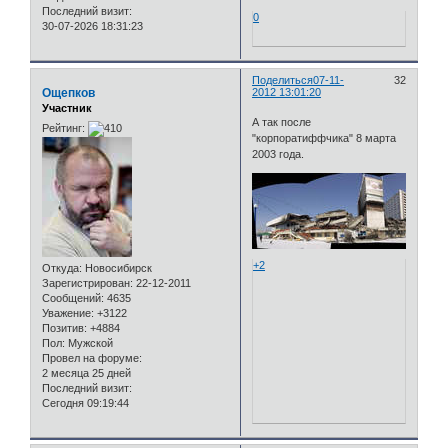
Последний визит:
0
30-07-2026 18:31:23
Поделиться
07-11-
32
Ощепков
2012 13:01:20
Участник
А так после
Рейтинг:
"корпоратиффчика" 8 марта
2003 года.
+2
Откуда:
Новосибирск
Зарегистрирован
: 22-12-2011
Сообщений:
4635
Уважение:
+3122
Позитив:
+4884
Пол:
Мужской
Провел на форуме:
2 месяца 25 дней
Последний визит:
Сегодня 09:19:44