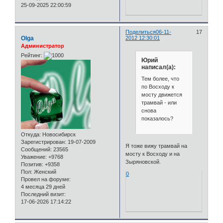
25-09-2025 22:00:59
Поделиться
06-11-
17
Olga
2012 12:30:01
Администратор
Рейтинг:
Юрий
написал(а):
Тем более, что
по Восходу к
мосту движется
трамвай - или
снова
показалось?
Откуда:
Новосибирск
Зарегистрирован
: 19-07-2009
Я тоже вижу трамвай на
Сообщений:
23565
мосту к Восходу и на
Уважение:
+9768
Зыряновской.
Позитив:
+9358
Пол:
Женский
0
Провел на форуме:
4 месяца 29 дней
Последний визит:
17-06-2026 17:14:22