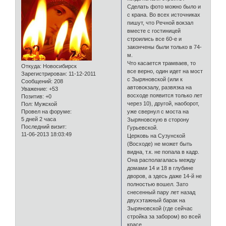
Сделать фото можно было и
с крана. Во всех источниках
пишут, что Речной вокзал
вместе с гостиницей
строились все 60-е и
закончены были только в 74-
м.
Что касается трамваев, то
Откуда:
Новосибирск
все верно, один идет на мост
Зарегистрирован
: 11-12-2011
с Зыряновской (или к
Сообщений:
208
автовокзалу, развязка на
Уважение:
+53
восходе появится только лет
Позитив:
+0
через 10), другой, наоборот,
Пол:
Мужской
Провел на форуме:
уже свернул с моста на
5 дней 2 часа
Зыряновскую в сторону
Последний визит:
Гурьевской.
11-06-2013 18:03:49
Церковь на Сузунской
(Восходе) не может быть
видна, т.к. не попала в кадр.
Она располагалась между
домами 14 и 18 в глубине
дворов, а здесь даже 14-й не
полностью вошел. Зато
снесенный пару лет назад
двухэтажный барак на
Зыряновской (где сейчас
стройка за забором) во всей
красе.