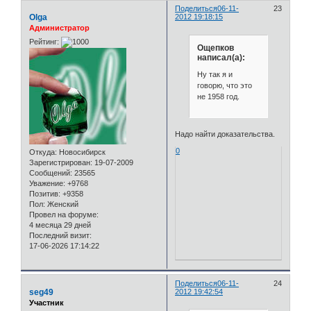
Поделиться
06-11-
23
Olga
2012 19:18:15
Администратор
Рейтинг:
Ощепков
написал(а):
Ну так я и
говорю, что это
не 1958 год.
Надо найти доказательства.
0
Откуда:
Новосибирск
Зарегистрирован
: 19-07-2009
Сообщений:
23565
Уважение:
+9768
Позитив:
+9358
Пол:
Женский
Провел на форуме:
4 месяца 29 дней
Последний визит:
17-06-2026 17:14:22
Поделиться
06-11-
24
seg49
2012 19:42:54
Участник