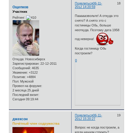
Поделиться
06-11-
18
Ощепков
2012 14:20:59
Участник
Пааааазвольте! А откуда это
Рейтинг:
снято? А снято это с
гостиницы Обь, больше
неоткуда. Поэтому дата 1958
год неверна!
Когда гостиницу Обь
построили?
Откуда:
Новосибирск
0
Зарегистрирован
: 22-12-2011
Сообщений:
4635
Уважение:
+3122
Позитив:
+4884
Пол:
Мужской
Провел на форуме:
2 месяца 25 дней
Последний визит:
Сегодня 09:19:44
Поделиться
06-11-
19
джексон
2012 15:20:27
Почётный член содружества
Вопрос не когда построили, а
когда начали строить?