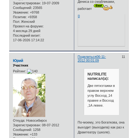
Дениса со смайликами,
Зарегистрирован
: 19-07-2009
Сообщений:
23565
работает
Уважение:
+9768
0
Позитив:
+9358
Пол:
Женский
Провел на форуме:
4 месяца 29 дней
Последний визит:
17-06-2026 17:14:22
Поделиться
06-11-
11
Юрий
2012 00:01:09
Участник
Рейтинг:
NUTRILITE
написал(а):
Две пятиэтажки в
правом верхнем
углу Восход ,14
правее и Восход
,1А левее.
Откуда:
Новосибирск
По-моему, это Богаткова, она
Зарегистрирован
: 08-07-2012
выходит (выходила) как раз к
Сообщений:
1258
Драмтеатру (школе).
Уважение:
+133