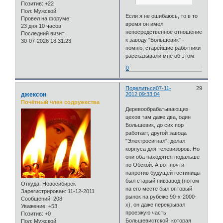
Позитив:
+22
Пол:
Мужской
Если я не ошибаюсь, то в то
Провел на форуме:
время он имел
23 дня 10 часов
непосредственное отношение
Последний визит:
к заводу "Большевик" -
30-07-2026 18:31:23
помню, старейшие работники
рассказывали мне об этом.
0
Поделиться
07-11-
29
джексон
2012 09:33:04
Почётный член содружества
Деревообрабатывающих
цехов там даже два, один
Большевик, до сих пор
работает, другой завода
"Электросигнал", делал
корпуса для телевизоров. Но
они оба находятся подальше
по Обской. А вот почти
напротив будущей гостиницы
был старый пивзавод (потом
Откуда:
Новосибирск
на его месте был оптовый
Зарегистрирован
: 11-12-2011
рынок на рубеже 90-х-2000-
Сообщений:
208
х), он даже перекрывал
Уважение:
+53
проезжую часть
Позитив:
+0
Большевистской, которая
Пол:
Мужской