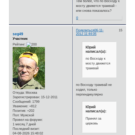
Тем более, что по Восходу к
мосту движется трамвай -
или снова показалось?
0
Поделиться
06-11-
15
seg49
2012 11:44:05
Участник
Рейтинг:
Юрий
написал(а):
по Восходу к
мосту движется
трамвай
по Восходу трамвай не
ходил, только
Откуда:
Москва
перпендикулярно
Зарегистрирован
: 15-12-2011
Сообщений:
1799
Уважение:
+812
Юрий
Позитив:
+202
написал(а):
Пол:
Мужской
Принял за
Провел на форуме:
церковь
1 месяц 7 дней
Последний визит:
04-08-2026 15:48:02