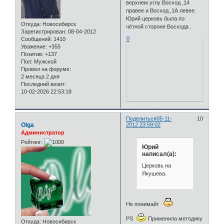
верхнем углу Восход ,14
правее и Восход ,1А левее.
Юрий церковь была по
Откуда:
Новосибирск
чётной стороне Восхода .
Зарегистрирован
: 08-04-2012
0
Сообщений:
1410
Уважение:
+355
Позитив:
+137
Пол:
Мужской
Провел на форуме:
2 месяца 2 дня
Последний визит:
10-02-2026 22:53:18
Поделиться
05-11-
10
Olga
2012 23:59:02
Администратор
Рейтинг:
Юрий
написал(а):
Церковь на
Якушева.
Не понимайт
PS
Применила методику
Откуда:
Новосибирск