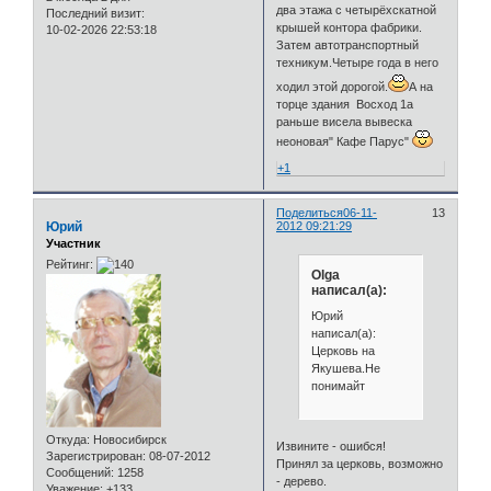
два этажа с четырёхскатной
Последний визит:
крышей контора фабрики.
10-02-2026 22:53:18
Затем автотранспортный
техникум.Четыре года в него
ходил этой дорогой.
А на
торце здания Восход 1а
раньше висела вывеска
неоновая" Кафе Парус"
+1
Поделиться
06-11-
13
Юрий
2012 09:21:29
Участник
Рейтинг:
Olga
написал(а):
Юрий
написал(а):
Церковь на
Якушева.Не
понимайт
Откуда:
Новосибирск
Извините - ошибся!
Зарегистрирован
: 08-07-2012
Принял за церковь, возможно
Сообщений:
1258
- дерево.
Уважение:
+133