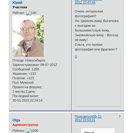
Юрий
2012 23:47:46
Участник
Очень интересная
Рейтинг:
фотография!!!
Но: Церковь вижу, Богаткова
с выездом на
Большевистскую вижу,
Зыряновскую вижу - Восход
не вижу!
Ольга, это полная
фотография или фрагмент?
0
Откуда:
Новосибирск
Зарегистрирован
: 08-07-2012
Сообщений:
1258
Уважение:
+133
Позитив:
+123
Пол:
Мужской
Провел на форуме:
1 месяц 1 день
Последний визит:
30-01-2022 22:24:14
Поделиться
05-11-
7
Olga
2012 23:53:21
Администратор
Рейтинг: