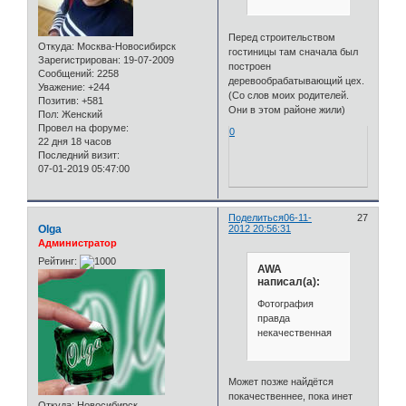
Перед строительством
Откуда:
Москва-Новосибирск
гостиницы там сначала был
Зарегистрирован
: 19-07-2009
построен
Сообщений:
2258
деревообрабатывающий цех.
Уважение:
+244
(Со слов моих родителей.
Позитив:
+581
Они в этом районе жили)
Пол:
Женский
Провел на форуме:
0
22 дня 18 часов
Последний визит:
07-01-2019 05:47:00
Поделиться
06-11-
27
Olga
2012 20:56:31
Администратор
Рейтинг:
AWA
написал(а):
Фотография
правда
некачественная
Может позже найдётся
покачественнее, пока инет
Откуда:
Новосибирск