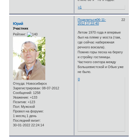
+1
Поделиться
06-11-
22
Юрий
2012 17:22:40
Участник
Летом 1970 года я впервые
Рейтинг:
был на пляже у моста (там,
где сейчас набережная
речного вокзала).
Помню горы песка на берегу
и стройку гостиницы.
Частного сектора между
Большевистской и Обью уже
не было.
0
Откуда:
Новосибирск
Зарегистрирован
: 08-07-2012
Сообщений:
1258
Уважение:
+133
Позитив:
+123
Пол:
Мужской
Провел на форуме:
1 месяц 1 день
Последний визит:
30-01-2022 22:24:14