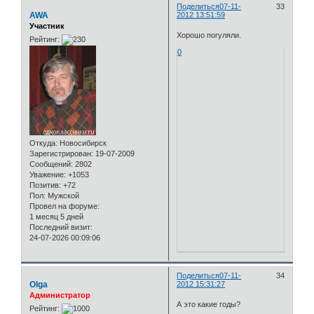
Поделиться
07-11-
33
AWA
2012 13:51:59
Участник
Хорошо погуляли.
Рейтинг:
0
Откуда:
Новосибирск
Зарегистрирован
: 19-07-2009
Сообщений:
2802
Уважение:
+1053
Позитив:
+72
Пол:
Мужской
Провел на форуме:
1 месяц 5 дней
Последний визит:
24-07-2026 00:09:06
Поделиться
07-11-
34
Olga
2012 15:31:27
Администратор
А это какие годы?
Рейтинг: