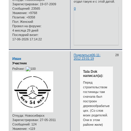
отдал такую и с этой датой.
Зарегистрирован
: 19-07-2009
Сообщений:
23565
0
Уважение:
+9768
Позитив:
+9358
Пол:
Женский
Провел на форуме:
4 месяца 29 дней
Последний визит:
17-06-2026 17:14:22
Поделиться
06-11-
28
Иван
2012 23:01:19
Участник
Рейтинг:
Tala Dok
написал(а):
Перед
строительством
гостиницы там
сначала был
построен
деревообрабатывающий
цех. (Со слов
моих родителей.
Откуда:
Новосибирск
Они в этом
Зарегистрирован
: 27-05-2011
Сообщений:
124
районе жили)
Уважение:
+119