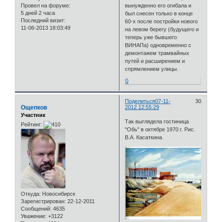
Провел на форуме:
вынужденно его огибала и
5 дней 2 часа
был снесен только в конце
Последний визит:
60-х после постройки нового
11-06-2013 18:03:49
на левом берегу (будущего и
теперь уже бывшего
ВИНАПа) одновременно с
демонтажем трамвайных
путей и расширением и
спрямлением улицы.
0
Поделиться
07-11-
30
Ощепков
2012 12:55:29
Участник
Так выглядела гостиница
Рейтинг:
"Обь" в октябре 1970 г. Рис.
В.А. Касаткина
Откуда:
Новосибирск
Зарегистрирован
: 22-12-2011
Сообщений:
4635
Уважение:
+3122