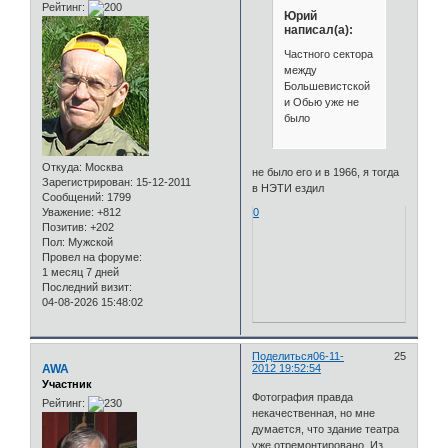
Рейтинг:
Юрий
написал(а):
Частного сектора
между
Большевистской
и Обью уже не
было
Откуда:
Москва
не было его и в 1966, я тогда
Зарегистрирован
: 15-12-2011
в НЭТИ ездил
Сообщений:
1799
Уважение:
+812
0
Позитив:
+202
Пол:
Мужской
Провел на форуме:
1 месяц 7 дней
Последний визит:
04-08-2026 15:48:02
Поделиться
06-11-
25
AWA
2012 19:52:54
Участник
Фотография правда
Рейтинг:
некачественная, но мне
думается, что здание театра
уже отремонтировано. Из