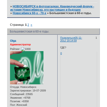
»
НОВОСИБИРСК в фотозагадках. Краеведческий форум -
история Новосибирска, его настоящее и будущее
»
Новосибирск 60-х - 70-х
»
Большевистская в 60-е годы.
Страница:
1
2
»
Большевистская в 60-е годы.
Поделиться
05-11-
1
Olga
2012 19:14:59
Администратор
ГДЕ?
Рейтинг:
0
Откуда:
Новосибирск
Зарегистрирован
: 19-07-2009
Сообщений:
23565
Уважение:
+9768
Позитив:
+9358
Пол:
Женский