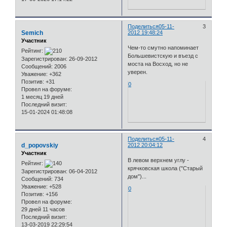
Поделиться
05-11-
3
Semich
2012 19:48:24
Участник
Чем-то смутно напоминает
Рейтинг:
Большевистскую и въезд с
Зарегистрирован
: 26-09-2012
моста на Восход, но не
Сообщений:
2006
уверен.
Уважение:
+362
Позитив:
+31
0
Провел на форуме:
1 месяц 19 дней
Последний визит:
15-01-2024 01:48:08
Поделиться
05-11-
4
d_popovskiy
2012 20:04:12
Участник
В левом верхнем углу -
Рейтинг:
крячковская школа ("Старый
Зарегистрирован
: 06-04-2012
дом")...
Сообщений:
734
Уважение:
+528
0
Позитив:
+156
Провел на форуме:
29 дней 11 часов
Последний визит:
13-03-2019 22:29:54