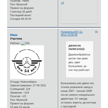
Позитив:
+4884
+2
Пол:
Мужской
Провел на форуме:
2 месяца 25 дней
Последний визит:
Сегодня 09:19:44
Поделиться
07-11-
31
Иван
2012 13:00:36
Участник
Рейтинг:
джексон
написал(а):
Деревообрабатывающих
цехов там даже
два, один
Большевик, до
сих пор работает
Откуда:
Новосибирск
Большевика уже давно нет,
Зарегистрирован
: 27-05-2011
точнее развалили завод в
Сообщений:
124
конце 2007 - начале 2008
Уважение:
+119
после смерти генерального
Позитив:
+22
директора. От завода
Пол:
Мужской
остались ворота, да контора
Провел на форуме:
с проходной.
23 дня 10 часов