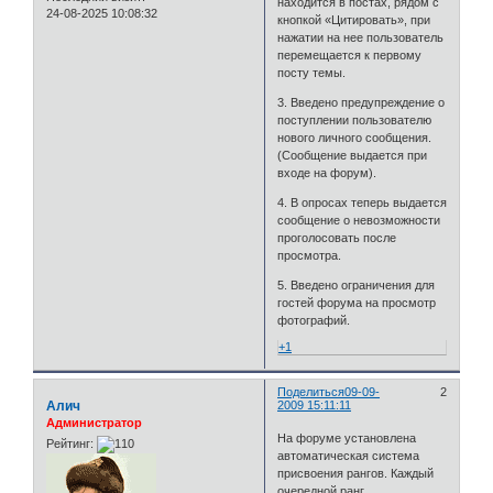
находится в постах, рядом с
24-08-2025 10:08:32
кнопкой «Цитировать», при
нажатии на нее пользователь
перемещается к первому
посту темы.
3. Введено предупреждение о
поступлении пользователю
нового личного сообщения.
(Сообщение выдается при
входе на форум).
4. В опросах теперь выдается
сообщение о невозможности
проголосовать после
просмотра.
5. Введено ограничения для
гостей форума на просмотр
фотографий.
+1
Поделиться
09-09-
2
Алич
2009 15:11:11
Администратор
На форуме установлена
Рейтинг:
автоматическая система
присвоения рангов. Каждый
очередной ранг