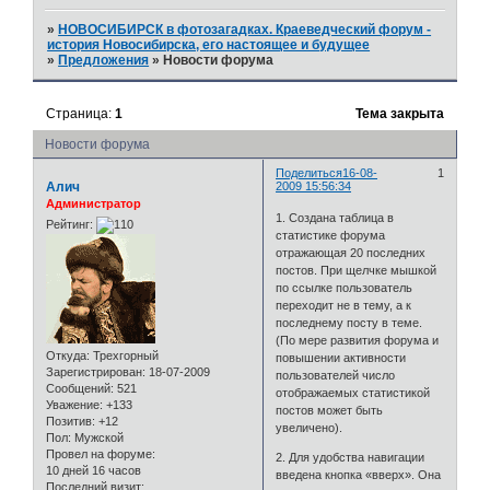
»
НОВОСИБИРСК в фотозагадках. Краеведческий форум -
история Новосибирска, его настоящее и будущее
»
Предложения
»
Новости форума
Страница:
1
Тема закрыта
Новости форума
Поделиться
16-08-
1
Алич
2009 15:56:34
Администратор
1. Создана таблица в
Рейтинг:
статистике форума
отражающая 20 последних
постов. При щелчке мышкой
по ссылке пользователь
переходит не в тему, а к
последнему посту в теме.
(По мере развития форума и
Откуда:
Трехгорный
повышении активности
Зарегистрирован
: 18-07-2009
пользователей число
Сообщений:
521
отображаемых статистикой
Уважение:
+133
постов может быть
Позитив:
+12
увеличено).
Пол:
Мужской
Провел на форуме:
2. Для удобства навигации
10 дней 16 часов
введена кнопка «вверх». Она
Последний визит: