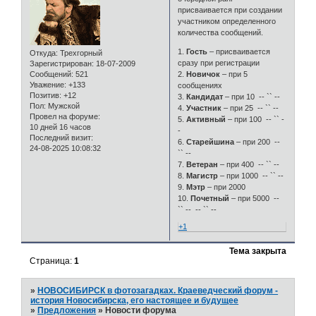
присваивается при создании
участником определенного
количества сообщений.
1.
Гость
– присваивается
Откуда:
Трехгорный
сразу при регистрации
Зарегистрирован
: 18-07-2009
2.
Новичок
– при 5
Сообщений:
521
Уважение:
+133
сообщениях
Позитив:
+12
3.
Кандидат
– при 10 -- `` --
Пол:
Мужской
4.
Участник
– при 25 -- `` --
Провел на форуме:
5.
Активный
– при 100 -- `` -
10 дней 16 часов
-
Последний визит:
6.
Старейшина
– при 200 --
24-08-2025 10:08:32
`` --
7.
Ветеран
– при 400 -- `` --
8.
Магистр
– при 1000 -- `` --
9.
Мэтр
– при 2000
10.
Почетный
– при 5000 --
`` -- -- `` --
+1
Тема закрыта
Страница:
1
»
НОВОСИБИРСК в фотозагадках. Краеведческий форум -
история Новосибирска, его настоящее и будущее
»
Предложения
»
Новости форума