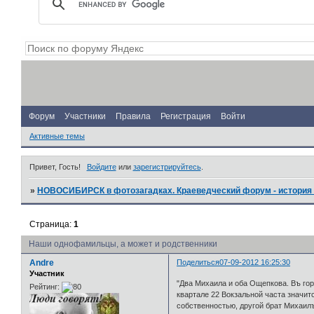
Форум
Участники
Правила
Регистрация
Войти
Активные темы
Привет, Гость!
Войдите
или
зарегистрируйтесь
.
»
НОВОСИБИРСК в фотозагадках. Краеведческий форум - история 
Страница:
1
Наши однофамильцы, а может и родственники
Andre
Поделиться
07-09-2012 16:25:30
Участник
"Два Михаила и оба Ощепкова. Въ го
Рейтинг:
квартале 22 Вокзальной часта значи
собственностью, другой брат Михаилъ