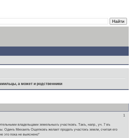
мильцы, а может и родственники
1
тельными владельцами земельныхъ участковъ. Такъ, напр., уч. 7 въ
ы. Одинъ Михаилъ Ощепковъ желает продать участокъ земли, считая его
е это пока не выяснено"