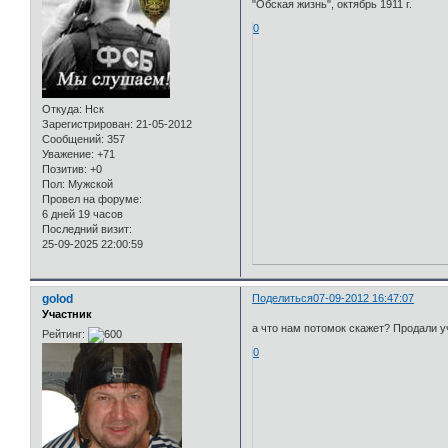
"Обская жизнь", октябрь 1911 г.
0
Откуда:
Нск
Зарегистрирован
: 21-05-2012
Сообщений:
357
Уважение:
+71
Позитив:
+0
Пол:
Мужской
Провел на форуме:
6 дней 19 часов
Последний визит:
25-09-2025 22:00:59
golod
Поделиться
07-09-2012 16:47:07
Участник
а что нам потомок скажет? Продали у
Рейтинг:
0