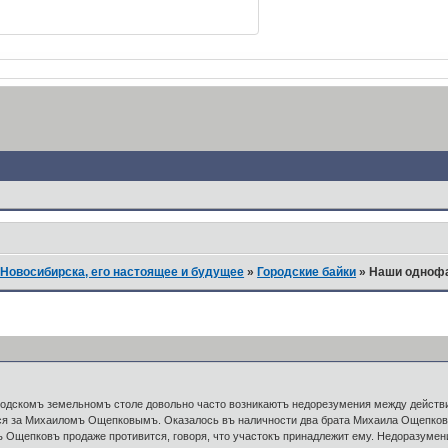
Новосибирска, его настоящее и будущее
»
Городские байки
»
Наши однофа
родскомъ земельномъ столе довольно часто возникаютъ недорезумения между действи
тся за Михаиломъ Ощепковымъ. Оказалось въ наличности два брата Михаила Ощепков
 Ощепковъ продаже противится, говоря, что участокъ принадлежит ему. Недоразумени