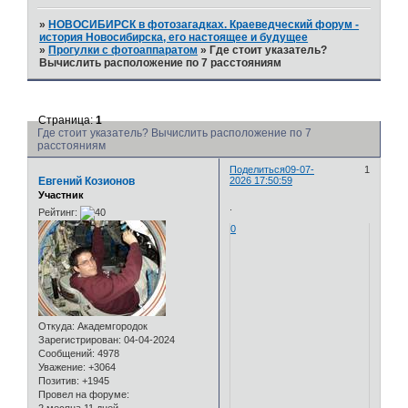
»
НОВОСИБИРСК в фотозагадках. Краеведческий форум -
история Новосибирска, его настоящее и будущее
»
Прогулки с фотоаппаратом
»
Где стоит указатель?
Вычислить расположение по 7 расстояниям
Страница:
1
Где стоит указатель? Вычислить расположение по 7
расстояниям
Поделиться
09-07-
1
Евгений Козионов
2026 17:50:59
Участник
.
Рейтинг:
0
Откуда:
Академгородок
Зарегистрирован
: 04-04-2024
Сообщений:
4978
Уважение:
+3064
Позитив:
+1945
Провел на форуме: