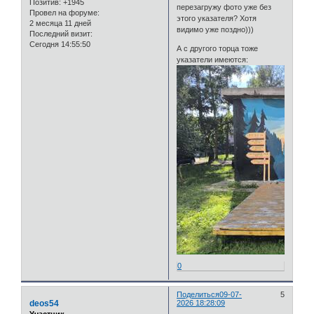
Позитив:
+1945
перезагружу фото уже без
Провел на форуме:
этого указателя? Хотя
2 месяца 11 дней
видимо уже поздно)))
Последний визит:
Сегодня 14:55:50
А с другого торца тоже
указатели имеются:
0
Поделиться
09-07-
5
deos54
2026 18:28:09