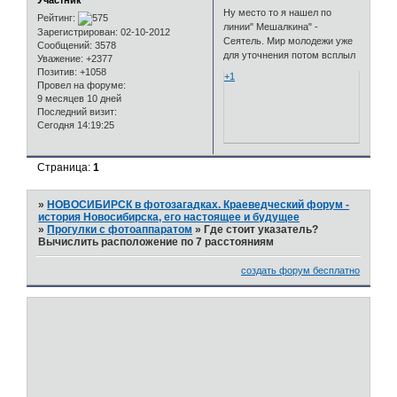
Участник
Ну место то я нашел по
Рейтинг:
линии" Мешалкина" -
Зарегистрирован
: 02-10-2012
Сеятель. Мир молодежи уже
Сообщений:
3578
для уточнения потом всплыл
Уважение:
+2377
Позитив:
+1058
+1
Провел на форуме:
9 месяцев 10 дней
Последний визит:
Сегодня 14:19:25
Страница:
1
»
НОВОСИБИРСК в фотозагадках. Краеведческий форум -
история Новосибирска, его настоящее и будущее
»
Прогулки с фотоаппаратом
»
Где стоит указатель?
Вычислить расположение по 7 расстояниям
создать форум бесплатно