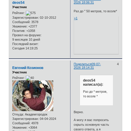
deos54
2026 18:06:31
Участник
Раз до " 50 метров, то возле*
Рейтинг:
Зарегистрирован
: 02-10-2012
+1
Сообщений:
3578
Уважение:
+2377
Позитив:
+1058
Провел на форуме:
9 месяцев 10 дней
Последний визит:
Сегодня 14:19:25
Поделиться
09-07-
4
Евгений Козионов
2026 18:14:31
Участник
Рейтинг:
deos54
написал(а):
Раз до * метров,
то возле *
Верно.
Откуда:
Академгородок
Зарегистрирован
: 04-04-2024
А могу я вас попросить
Сообщений:
4978
скрыть основную часть
Уважение:
+3064
своего ответа, а я