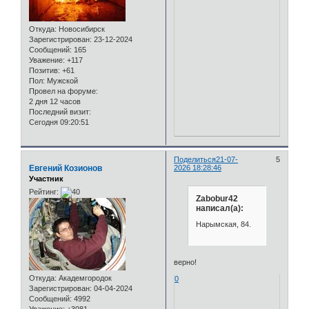
Откуда:
Новосибирск
Зарегистрирован
: 23-12-2024
Сообщений:
165
Уважение:
+117
Позитив:
+61
Пол:
Мужской
Провел на форуме:
2 дня 12 часов
Последний визит:
Сегодня 09:20:51
Поделиться
21-07-
5
Евгений Козионов
2026 18:28:46
Участник
Рейтинг:
Zabobur42
написал(а):
Нарымская, 84.
верно!
Откуда:
Академгородок
0
Зарегистрирован
: 04-04-2024
Сообщений:
4992