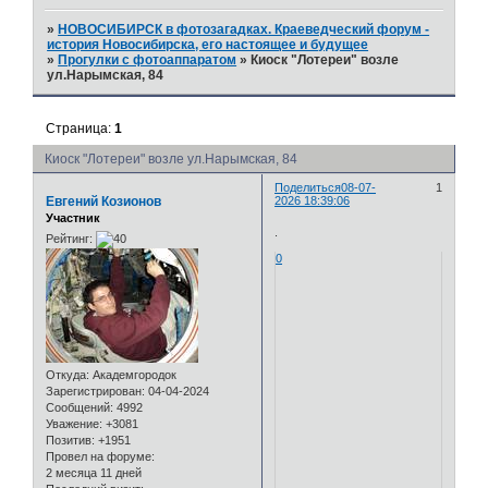
»
НОВОСИБИРСК в фотозагадках. Краеведческий форум -
история Новосибирска, его настоящее и будущее
»
Прогулки с фотоаппаратом
»
Киоск "Лотереи" возле
ул.Нарымская, 84
Страница:
1
Киоск "Лотереи" возле ул.Нарымская, 84
Поделиться
08-07-
1
Евгений Козионов
2026 18:39:06
Участник
.
Рейтинг:
0
Откуда:
Академгородок
Зарегистрирован
: 04-04-2024
Сообщений:
4992
Уважение:
+3081
Позитив:
+1951
Провел на форуме:
2 месяца 11 дней