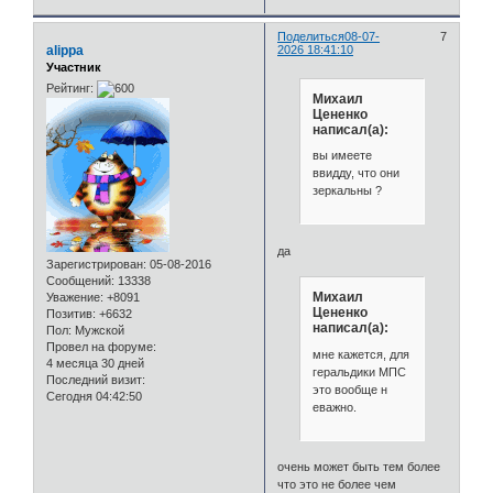
Поделиться
08-07-
7
alippa
2026 18:41:10
Участник
Рейтинг:
Михаил
Цененко
написал(а):
вы имеете
ввидду, что они
зеркальны ?
да
Зарегистрирован
: 05-08-2016
Сообщений:
13338
Михаил
Уважение:
+8091
Цененко
Позитив:
+6632
написал(а):
Пол:
Мужской
Провел на форуме:
мне кажется, для
4 месяца 30 дней
геральдики МПС
Последний визит:
это вообще н
Сегодня 04:42:50
еважно.
очень может быть тем более
что это не более чем