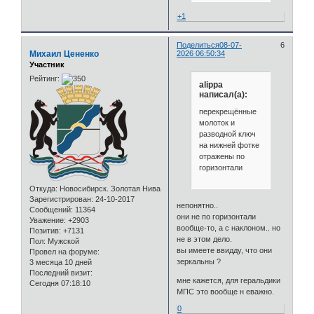
+1
Поделиться
08-07-
6
Михаил Цененко
2026 06:50:34
Участник
Рейтинг:
alippa
написал(а):
перекрещённые
молоток и
разводной ключ
на нижней фотке
отражены по
горизонтали
Откуда:
Новосибирск. Золотая Нива
Зарегистрирован
: 24-10-2017
непонятно..
Сообщений:
11364
они не по горизонтали
Уважение:
+2903
вообще-то, а с наклоном.. но
Позитив:
+7131
не в этом дело.
Пол:
Мужской
вы имеете ввидду, что они
Провел на форуме:
зеркальны ?
3 месяца 10 дней
Последний визит:
мне кажется, для геральдики
Сегодня 07:18:10
МПС это вообще н еважно.
0