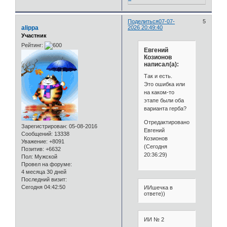
Поделиться
07-07-
5
alippa
2026 20:49:40
Участник
Рейтинг:
Евгений
Козионов
написал(а):
Так и есть.
Это ошибка или
на каком-то
этапе были оба
варианта герба?
Отредактировано
Зарегистрирован
: 05-08-2016
Евгений
Сообщений:
13338
Козионов
Уважение:
+8091
(Сегодня
Позитив:
+6632
20:36:29)
Пол:
Мужской
Провел на форуме:
4 месяца 30 дней
Последний визит:
Сегодня 04:42:50
ИИшечка в
ответе))
ИИ № 2