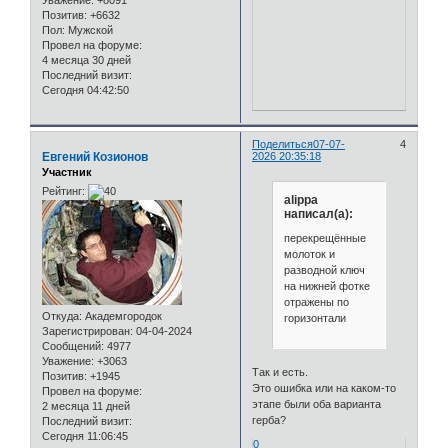
Позитив:
+6632
Пол:
Мужской
Провел на форуме:
4 месяца 30 дней
Последний визит:
Сегодня 04:42:50
Поделиться
07-07-
4
Евгений Козионов
2026 20:35:18
Участник
Рейтинг:
alippa
написал(а):
перекрещённые
молоток и
разводной ключ
на нижней фотке
отражены по
Откуда:
Академгородок
горизонтали
Зарегистрирован
: 04-04-2024
Сообщений:
4977
Уважение:
+3063
Так и есть.
Позитив:
+1945
Это ошибка или на каком-то
Провел на форуме:
этапе были оба варианта
2 месяца 11 дней
герба?
Последний визит:
Сегодня 11:06:45
0