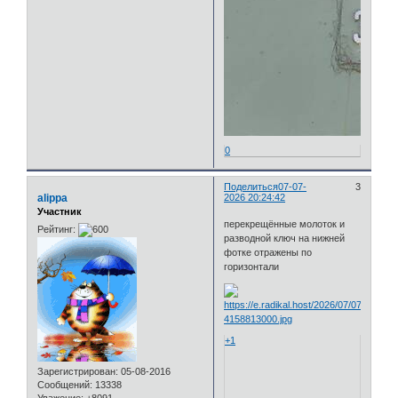
0
Поделиться
07-07-
3
alippa
2026 20:24:42
Участник
перекрещённые молоток и
Рейтинг:
разводной ключ на нижней
фотке отражены по
горизонтали
+1
Зарегистрирован
: 05-08-2016
Сообщений:
13338
Уважение:
+8091