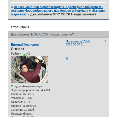
»
НОВОСИБИРСК в фотозагадках. Краеведческий форум -
история Новосибирска, его настоящее и будущее
»
История
в деталях
»
Две эмблемы МПС СССР. Найди отличие?
Страница:
1
Две эмблемы МПС СССР. Найди отличие?
Поделиться
07-07-
1
Евгений Козионов
2026 20:00:01
Участник
.
Рейтинг:
0
Откуда:
Академгородок
Зарегистрирован
: 04-04-2024
Сообщений:
4977
Уважение:
+3063
Позитив:
+1945
Провел на форуме:
2 месяца 11 дней
Последний визит: