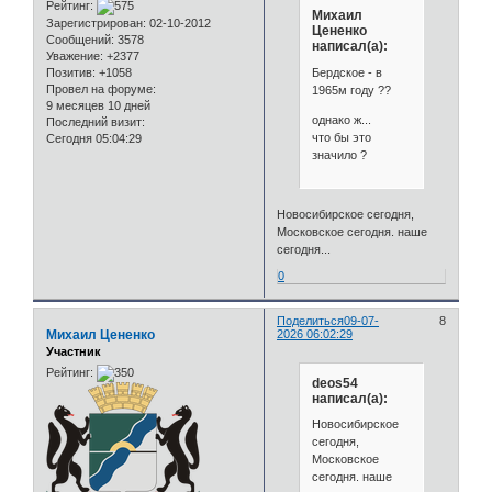
Рейтинг:
Михаил
Зарегистрирован
: 02-10-2012
Цененко
Сообщений:
3578
написал(а):
Уважение:
+2377
Бердское - в
Позитив:
+1058
Провел на форуме:
1965м году ??
9 месяцев 10 дней
однако ж...
Последний визит:
что бы это
Сегодня 05:04:29
значило ?
Новосибирское сегодня,
Московское сегодня. наше
сегодня...
0
Поделиться
09-07-
8
Михаил Цененко
2026 06:02:29
Участник
Рейтинг:
deos54
написал(а):
Новосибирское
сегодня,
Московское
сегодня. наше