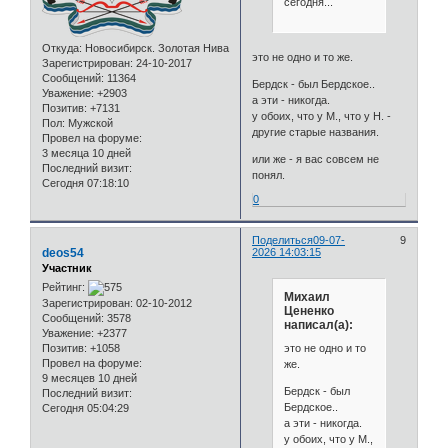
сегодня...
Откуда:
Новосибирск. Золотая Нива
это не одно и то же.
Зарегистрирован
: 24-10-2017
Сообщений:
11364
Бердск - был Бердское..
Уважение:
+2903
а эти - никогда.
Позитив:
+7131
у обоих, что у М., что у Н. -
Пол:
Мужской
другие старые названия.
Провел на форуме:
3 месяца 10 дней
или же - я вас совсем не
Последний визит:
понял.
Сегодня 07:18:10
0
Поделиться
09-07-
9
deos54
2026 14:03:15
Участник
Рейтинг:
Михаил
Зарегистрирован
: 02-10-2012
Цененко
Сообщений:
3578
написал(а):
Уважение:
+2377
это не одно и то
Позитив:
+1058
Провел на форуме:
же.
9 месяцев 10 дней
Бердск - был
Последний визит:
Бердское..
Сегодня 05:04:29
а эти - никогда.
у обоих, что у М.,