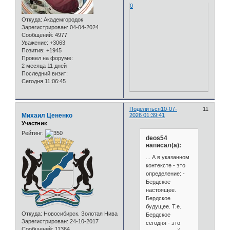
0
Откуда:
Академгородок
Зарегистрирован
: 04-04-2024
Сообщений:
4977
Уважение:
+3063
Позитив:
+1945
Провел на форуме:
2 месяца 11 дней
Последний визит:
Сегодня 11:06:45
Поделиться
10-07-
11
Михаил Цененко
2026 01:39:41
Участник
Рейтинг:
deos54
написал(а):
... А в указанном
контексте - это
определение: -
Бердское
настоящее.
Бердское
будущее. Т.е.
Откуда:
Новосибирск. Золотая Нива
Бердское
Зарегистрирован
: 24-10-2017
сегодня - это
Сообщений:
11364