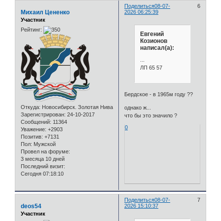
Поделиться
08-07-
6
Михаил Цененко
2026 06:25:39
Участник
Рейтинг:
Евгений
Козионов
написал(а):
...
ЛП 65 57
Бердское - в 1965м году ??
Откуда:
Новосибирск. Золотая Нива
однако ж...
Зарегистрирован
: 24-10-2017
что бы это значило ?
Сообщений:
11364
0
Уважение:
+2903
Позитив:
+7131
Пол:
Мужской
Провел на форуме:
3 месяца 10 дней
Последний визит:
Сегодня 07:18:10
Поделиться
08-07-
7
deos54
2026 15:10:37
Участник