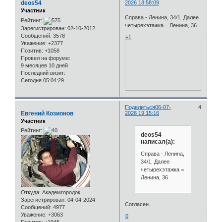
deos54
2026 18:58:09
Участник
Справа - Ленина, 34/1. Далее
Рейтинг:
четырехэтажка = Ленина, 36
Зарегистрирован
: 02-10-2012
Сообщений:
3578
+1
Уважение:
+2377
Позитив:
+1058
Провел на форуме:
9 месяцев 10 дней
Последний визит:
Сегодня 05:04:29
Поделиться
06-07-
4
Евгений Козионов
2026 19:15:16
Участник
Рейтинг:
deos54
написал(а):
Справа - Ленина,
34/1. Далее
четырехэтажка =
Ленина, 36
Откуда:
Академгородок
Зарегистрирован
: 04-04-2024
Согласен.
Сообщений:
4977
Уважение:
+3063
0
Позитив:
+1945