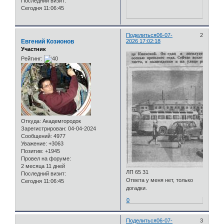
Последний визит:
Сегодня 11:06:45
Поделиться
06-07-
2
Евгений Козионов
2026 17:02:18
Участник
Рейтинг:
Откуда:
Академгородок
Зарегистрирован
: 04-04-2024
Сообщений:
4977
Уважение:
+3063
Позитив:
+1945
Провел на форуме:
2 месяца 11 дней
ЛП 65 31
Последний визит:
Ответа у меня нет, только
Сегодня 11:06:45
догадки.
0
Поделиться
06-07-
3