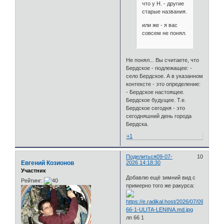
что у Н. - другие
старые названия.
или же - я вас
совсем не понял.
Не понял... Вы считаете, что
Бердское - подлежащее: -
село Бердское. А в указанном
контексте - это определение:
- Бердское настоящее.
Бердское будущее. Т.е.
Бердское сегодня - это
сегодняшний день города
Бердска.
+1
Поделиться
09-07-
10
Евгений Козионов
2026 14:18:30
Участник
Добавлю ещё зимний вид с
Рейтинг:
примерно того же ракурса:
лп 66 1