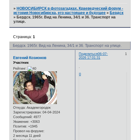
»
НОВОСИБИРСК в фотозагадках. Краеведческий форум -
история Новосибирска, его настоящее и будущее
»
Бердск
»
Бердск. 1965г. Вид на Ленина, 34/1 и 36. Транспорт на
улице.
Страница:
1
Бердск. 1965г. Вид на Ленина, 34/1 и 36. Транспорт на улице.
Поделиться
06-07-
1
Евгений Козионов
2026 17:01:31
Участник
.
Рейтинг:
0
Откуда:
Академгородок
Зарегистрирован
: 04-04-2024
Сообщений:
4977
Уважение:
+3063
Позитив:
+1945
Провел на форуме:
2 месяца 11 дней