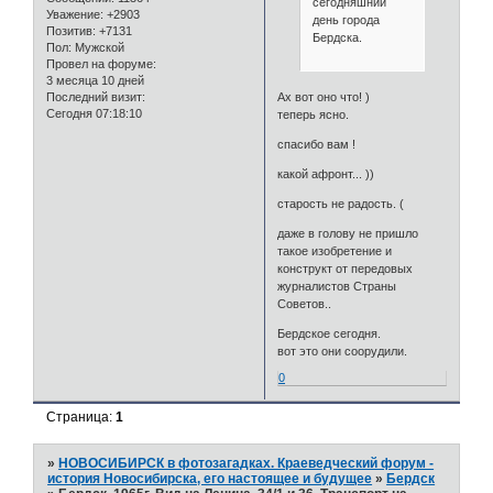
сегодняшний
Уважение:
+2903
день города
Позитив:
+7131
Бердска.
Пол:
Мужской
Провел на форуме:
3 месяца 10 дней
Последний визит:
Ах вот оно что! )
Сегодня 07:18:10
теперь ясно.
спасибо вам !
какой афронт... ))
старость не радость. (
даже в голову не пришло
такое изобретение и
конструкт от передовых
журналистов Страны
Советов..
Бердское сегодня.
вот это они соорудили.
0
Страница:
1
»
НОВОСИБИРСК в фотозагадках. Краеведческий форум -
история Новосибирска, его настоящее и будущее
»
Бердск