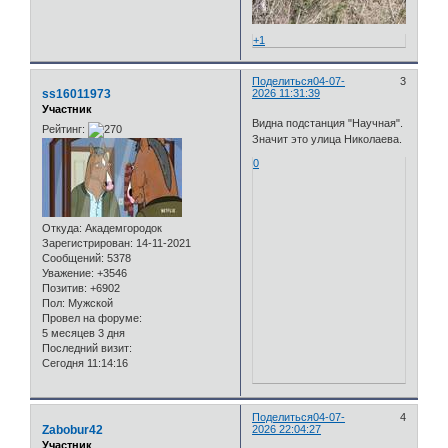
+1
Поделиться
04-07-
3
ss16011973
2026 11:31:39
Участник
Видна подстанция "Научная".
Рейтинг:
Значит это улица Николаева.
0
Откуда:
Академгородок
Зарегистрирован
: 14-11-2021
Сообщений:
5378
Уважение:
+3546
Позитив:
+6902
Пол:
Мужской
Провел на форуме:
5 месяцев 3 дня
Последний визит:
Сегодня 11:14:16
Поделиться
04-07-
4
Zabobur42
2026 22:04:27
Участник