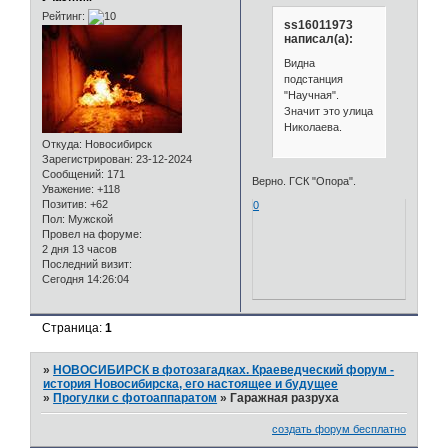
Рейтинг:
ss16011973
написал(а):
Видна
подстанция
"Научная".
Значит это улица
Николаева.
Откуда:
Новосибирск
Зарегистрирован
: 23-12-2024
Сообщений:
171
Верно. ГСК "Опора".
Уважение:
+118
Позитив:
+62
0
Пол:
Мужской
Провел на форуме:
2 дня 13 часов
Последний визит:
Сегодня 14:26:04
Страница:
1
»
НОВОСИБИРСК в фотозагадках. Краеведческий форум -
история Новосибирска, его настоящее и будущее
»
Прогулки с фотоаппаратом
»
Гаражная разруха
создать форум бесплатно