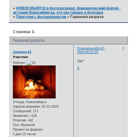
»
НОВОСИБИРСК в фотозагадках. Краеведческий форум -
история Новосибирска, его настоящее и будущее
»
Прогулки с фотоаппаратом
»
Гаражная разруха
Страница:
1
Гаражная разруха
Поделиться
04-07-
1
Zabobur42
2026 00:22:22
Участник
Где?
Рейтинг:
0
Откуда:
Новосибирск
Зарегистрирован
: 23-12-2024
Сообщений:
171
Уважение:
+118
Позитив:
+62
Пол:
Мужской
Провел на форуме:
2 дня 13 часов