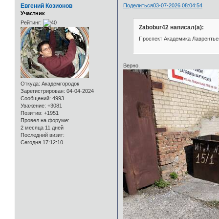
Евгений Козионов
Поделиться
03-07-2026 08:04:54
Участник
Рейтинг:
Zabobur42 написал(а):
Проспект Академика Лаврентьев
Верно.
Откуда:
Академгородок
Зарегистрирован
: 04-04-2024
Сообщений:
4993
Уважение:
+3081
Позитив:
+1951
Провел на форуме:
2 месяца 11 дней
Последний визит:
Сегодня 17:12:10