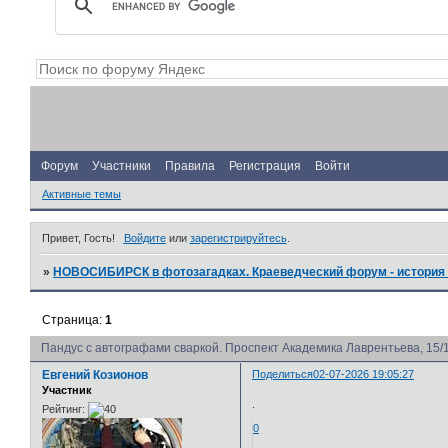
Форум
Участники
Правила
Регистрация
Войти
Активные темы
Привет, Гость!
Войдите
или
зарегистрируйтесь
.
»
НОВОСИБИРСК в фотозагадках. Краеведческий форум - история 
Страница:
1
Пандус с автографами сваркой. Проспект Академика Лаврентьева, 15/
Евгений Козионов
Поделиться
02-07-2026 19:05:27
Участник
.
Рейтинг:
0