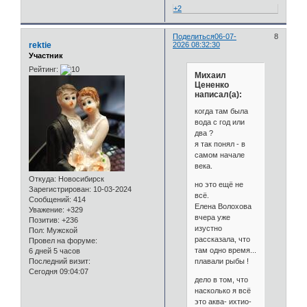
+2
Поделиться
06-07-
8
rektie
2026 08:32:30
Участник
Рейтинг:
Михаил
Цененко
написал(а):
когда там была
вода с год или
два ?
я так понял - в
самом начале
века.
Откуда:
Новосибирск
но это ещё не
Зарегистрирован
: 10-03-2024
всё.
Сообщений:
414
Елена Волохова
Уважение:
+329
вчера уже
Позитив:
+236
изустно
Пол:
Мужской
рассказала, что
Провел на форуме:
там одно время...
6 дней 5 часов
плавали рыбы !
Последний визит:
Сегодня 09:04:07
дело в том, что
насколько я всё
это аква- ихтио-