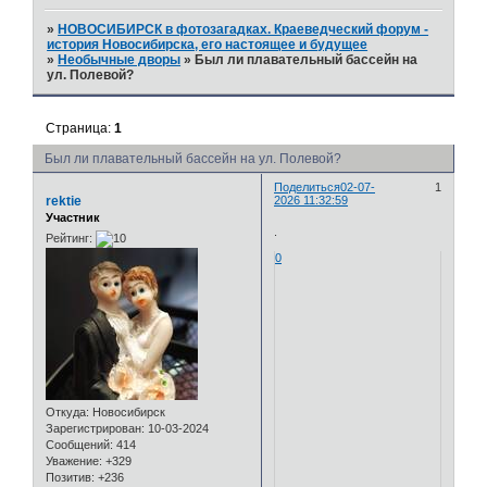
»
НОВОСИБИРСК в фотозагадках. Краеведческий форум -
история Новосибирска, его настоящее и будущее
»
Необычные дворы
»
Был ли плавательный бассейн на
ул. Полевой?
Страница:
1
Был ли плавательный бассейн на ул. Полевой?
Поделиться
02-07-
1
rektie
2026 11:32:59
Участник
.
Рейтинг:
0
Откуда:
Новосибирск
Зарегистрирован
: 10-03-2024
Сообщений:
414
Уважение:
+329
Позитив:
+236