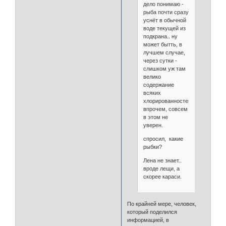
дело понимаю -
рыба почти сразу
уснёт в обычной
воде текущей из
подкрана.. ну
может бытть, в
лучшем случае,
через сутки -
слишком уж там
велико
содержание
всяких
хлорированностей.
впрочем, совсем
в этом не
уверен.
спросил, какие
рыбки?
Лена не знает..
вроде лещи, а
скорее караси.
По крайней мере, человек,
который поделился
информацией, в