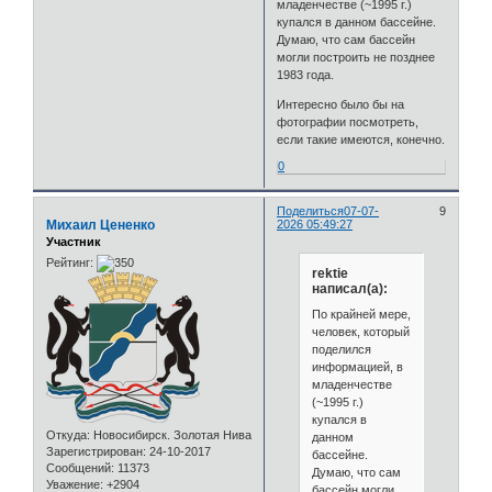
младенчестве (~1995 г.)
купался в данном бассейне.
Думаю, что сам бассейн
могли построить не позднее
1983 года.
Интересно было бы на
фотографии посмотреть,
если такие имеются, конечно.
0
Поделиться
07-07-
9
Михаил Цененко
2026 05:49:27
Участник
Рейтинг:
rektie
написал(а):
По крайней мере,
человек, который
поделился
информацией, в
младенчестве
(~1995 г.)
купался в
Откуда:
Новосибирск. Золотая Нива
данном
Зарегистрирован
: 24-10-2017
бассейне.
Сообщений:
11373
Думаю, что сам
Уважение:
+2904
бассейн могли