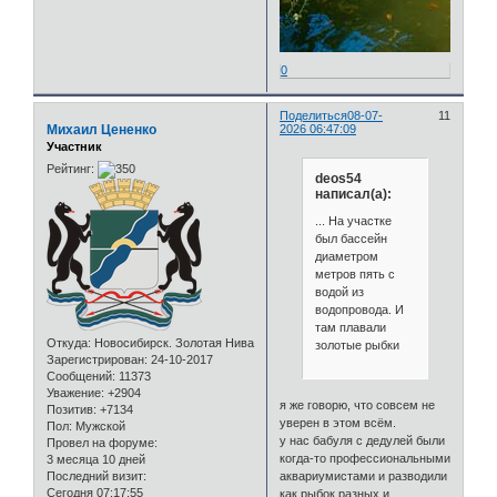
0
Поделиться
08-07-
11
Михаил Цененко
2026 06:47:09
Участник
Рейтинг:
deos54
написал(а):
... На участке
был бассейн
диаметром
метров пять с
водой из
водопровода. И
там плавали
Откуда:
Новосибирск. Золотая Нива
золотые рыбки
Зарегистрирован
: 24-10-2017
Сообщений:
11373
Уважение:
+2904
я же говорю, что совсем не
Позитив:
+7134
уверен в этом всём.
Пол:
Мужской
у нас бабуля с дедулей были
Провел на форуме:
когда-то профессиональными
3 месяца 10 дней
Последний визит:
аквариумистами и разводили
Сегодня 07:17:55
как рыбок разных и