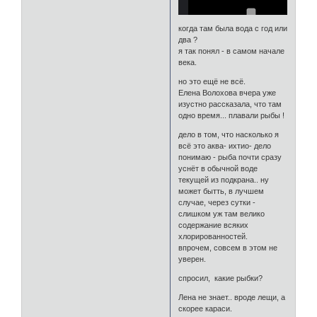
когда там была вода с год или
два ?
я так понял - в самом начале
века.
но это ещё не всё.
Елена Волохова вчера уже
изустно рассказала, что там
одно время... плавали рыбы !
дело в том, что насколько я
всё это аква- ихтио- дело
понимаю - рыба почти сразу
уснёт в обычной воде
текущей из подкрана.. ну
может бытть, в лучшем
случае, через сутки -
слишком уж там велико
содержание всяких
хлорированностей.
впрочем, совсем в этом не
уверен.
спросил, какие рыбки?
Лена не знает.. вроде лещи, а
скорее караси.