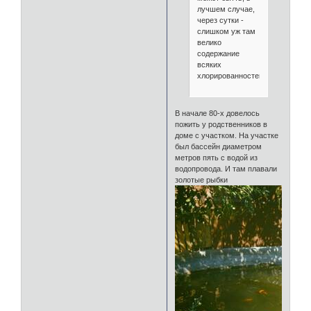
лучшем случае,
через сутки -
слишком уж там
велико
содержание
всяких
хлорированностей.
В начале 80-х довелось
пожить у родственников в
доме с участком. На участке
был бассейн диаметром
метров пять с водой из
водопровода. И там плавали
золотые рыбки