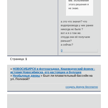
мм. Исполнения
этого решения я
не знаю.
а это что значит? что
водопроовода у них ранее
никогда не было ?
вот и я о том же.
откуда они её получали
раньше?
а сейчас?
0
Страница:
1
»
НОВОСИБИРСК в фотозагадках. Краеведческий форум -
история Новосибирска, его настоящее и будущее
»
Необычные дворы
»
Был ли плавательный бассейн на
ул. Полевой?
создать форум бесплатно