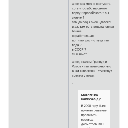
а вот как можно настукать
хоть что-либо на самом
верху Европейского ? вы
знаете ?
там до воды очень далеко!
и да, там есть водонапорная
башня.
неработающая.
аот и вопрос - откуда там
вода ?
в СССР ?
ти нынче?
а вот, скажем Гринвуд и
Флора - там возможно, что
бьют сква жины.. эти живут
совсем у воды.
-
Morozi1ka
написал(а):
В 2008 году было
принято решение
проложить
водовод
диаметром 300