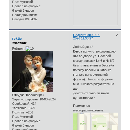
Пол:
Мужской
Провел на форуме:
6 дней 5 часов
Последний визит:
Сегодня 09:04:07
Поделиться
02-07-
2
rektie
2026 11:33:27
Участник
Добрый день!
Рейтинг:
Вчера получил информацию,
что во дворе ул. Полевой
между домами № 6 и № 8/2
был плавательный бассейн
по типу бассейна Гаврика
(только прямоугольной
формы). Поиск по форуму
мне никакого результата не
дал.
Действительно ли такой
Откуда:
Новосибирск
существовал?
Зарегистрирован
: 10-03-2024
Сообщений:
414
Примерное
Уважение:
+329
месторасположение:
Позитив:
+236
Пол:
Мужской
Провел на форуме:
6 дней 5 часов
Последний визит: