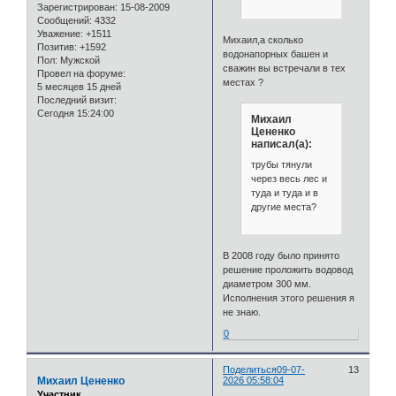
Зарегистрирован
: 15-08-2009
Сообщений:
4332
Уважение:
+1511
Михаил,а сколько
Позитив:
+1592
водонапорных башен и
Пол:
Мужской
сважин вы встречали в тех
Провел на форуме:
местах ?
5 месяцев 15 дней
Последний визит:
Сегодня 15:24:00
Михаил
Цененко
написал(а):
трубы тянули
через весь лес и
туда и туда и в
другие места?
В 2008 году было принято
решение проложить водовод
диаметром 300 мм.
Исполнения этого решения я
не знаю.
0
Поделиться
09-07-
13
Михаил Цененко
2026 05:58:04
Участник