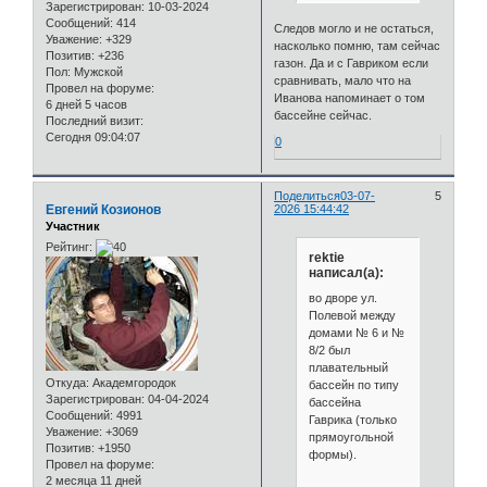
Зарегистрирован
: 10-03-2024
Сообщений:
414
Следов могло и не остаться,
Уважение:
+329
насколько помню, там сейчас
Позитив:
+236
газон. Да и с Гавриком если
Пол:
Мужской
сравнивать, мало что на
Провел на форуме:
Иванова напоминает о том
6 дней 5 часов
бассейне сейчас.
Последний визит:
Сегодня 09:04:07
0
Поделиться
03-07-
5
Евгений Козионов
2026 15:44:42
Участник
Рейтинг:
rektie
написал(а):
во дворе ул.
Полевой между
домами № 6 и №
8/2 был
плавательный
Откуда:
Академгородок
бассейн по типу
Зарегистрирован
: 04-04-2024
бассейна
Сообщений:
4991
Гаврика (только
Уважение:
+3069
прямоугольной
Позитив:
+1950
формы).
Провел на форуме:
2 месяца 11 дней