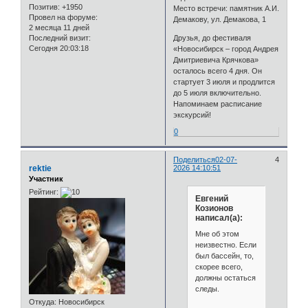
Позитив:
+1950
Место встречи: памятник А.И.
Провел на форуме:
Демакову, ул. Демакова, 1
2 месяца 11 дней
Последний визит:
Друзья, до фестиваля
Сегодня 20:03:18
«Новосибирск – город Андрея
Дмитриевича Крячкова»
осталось всего 4 дня. Он
стартует 3 июля и продлится
до 5 июля включительно.
Напоминаем расписание
экскурсий!
0
Поделиться
02-07-
4
rektie
2026 14:10:51
Участник
Рейтинг:
Евгений
Козионов
написал(а):
Мне об этом
неизвестно. Если
был бассейн, то,
скорее всего,
должны остаться
следы.
Откуда:
Новосибирск