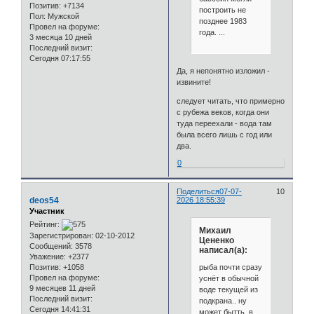
Позитив:
+7134
построить не
Пол:
Мужской
позднее 1983
Провел на форуме:
года. ...
3 месяца 10 дней
Последний визит:
Сегодня 07:17:55
Да, я непонятно изложил -
извините!
следует читать, что примерно
с рубежа веков, когда они
туда переехали - вода там
была всего лишь с год или
два.
0
Поделиться
07-07-
10
deos54
2026 18:55:39
Участник
Рейтинг:
Михаил
Зарегистрирован
: 02-10-2012
Цененко
Сообщений:
3578
написал(а):
Уважение:
+2377
рыба почти сразу
Позитив:
+1058
Провел на форуме:
уснёт в обычной
9 месяцев 11 дней
воде текущей из
Последний визит:
подкрана.. ну
Сегодня 14:41:31
может бытть, в