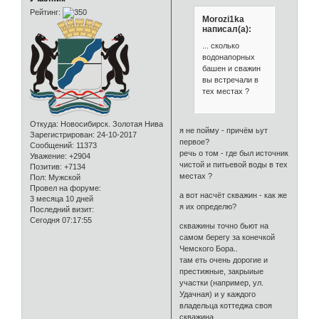
Рейтинг:
Morozi1ka
написал(а):
... сколько
водонапорных
башен и сважин
вы встречали в
тех местах ?
Откуда:
Новосибирск. Золотая Нива
я не пойму - причём ьут
Зарегистрирован
: 24-10-2017
первое?
Сообщений:
11373
речь о том - где был источник
Уважение:
+2904
чистой и питьевой воды в тех
Позитив:
+7134
местах ?
Пол:
Мужской
Провел на форуме:
а вот насчёт скважин - как же
3 месяца 10 дней
я их определю?
Последний визит:
Сегодня 07:17:55
скважины точно бьют на
самом берегу за конечкой
Чемского Бора..
там еть очень дорогие и
престижные, закрыиые
участки (например, ул.
Удачная) и у каждого
владельца коттеджа своя
скважина.