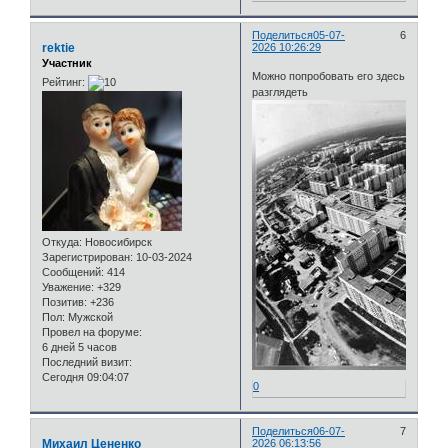
Поделиться
05-07-
6
rektie
2026 10:26:29
Участник
Можно попробовать его здесь
Рейтинг:
разглядеть
Откуда:
Новосибирск
Зарегистрирован
: 10-03-2024
Сообщений:
414
Уважение:
+329
Позитив:
+236
Пол:
Мужской
Провел на форуме:
6 дней 5 часов
Последний визит:
Сегодня 09:04:07
0
Поделиться
06-07-
7
Михаил Цененко
2026 06:13:56