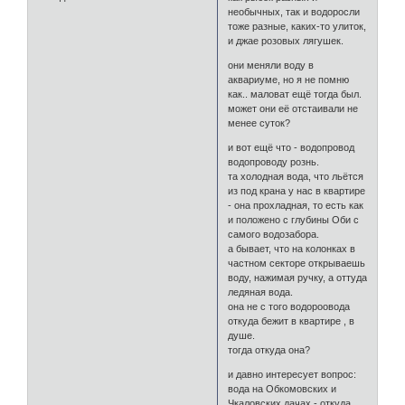
необычных, так и водоросли
тоже разные, каких-то улиток,
и джае розовых лягушек.
они меняли воду в
аквариуме, но я не помню
как.. маловат ещё тогда был.
может они её отстаивали не
менее суток?
и вот ещё что - водопровод
водопроводу рознь.
та холодная вода, что льётся
из под крана у нас в квартире
- она прохладная, то есть как
и положено с глубины Оби с
самого водозабора.
а бывает, что на колонках в
частном секторе открываешь
воду, нажимая ручку, а оттуда
ледяная вода.
она не с того водороовода
откуда бежит в квартире , в
душе.
тогда откуда она?
и давно интересует вопрос:
вода на Обкомовских и
Чкаловских дачах - откуда