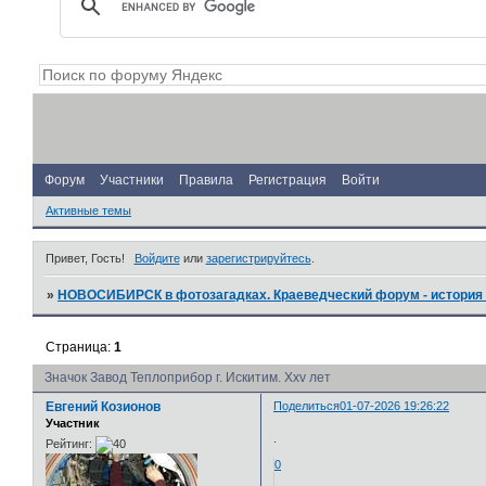
Форум
Участники
Правила
Регистрация
Войти
Активные темы
Привет, Гость!
Войдите
или
зарегистрируйтесь
.
»
НОВОСИБИРСК в фотозагадках. Краеведческий форум - история 
Страница:
1
Значок Завод Теплоприбор г. Искитим. Xxv лет
Евгений Козионов
Поделиться
01-07-2026 19:26:22
Участник
.
Рейтинг:
0