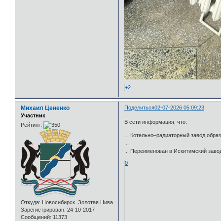
+2
Михаил Цененко
Поделиться
02-07-2026 05:09:23
Участник
В сети информация, что:
Рейтинг:
... Котельно–радиаторный завод образ
...
... Переименован в Искитимский завод
0
Откуда:
Новосибирск. Золотая Нива
Зарегистрирован
: 24-10-2017
Сообщений:
11373