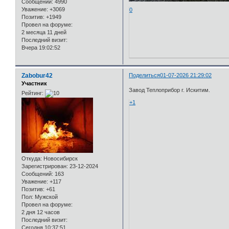
Сообщений:
4990
Уважение:
+3069
0
Позитив:
+1949
Провел на форуме:
2 месяца 11 дней
Последний визит:
Вчера 19:02:52
Zabobur42
Поделиться
01-07-2026 21:29:02
Участник
Завод Теплоприбор г. Искитим.
Рейтинг:
+1
Откуда:
Новосибирск
Зарегистрирован
: 23-12-2024
Сообщений:
163
Уважение:
+117
Позитив:
+61
Пол:
Мужской
Провел на форуме:
2 дня 12 часов
Последний визит:
Сегодня 10:37:51