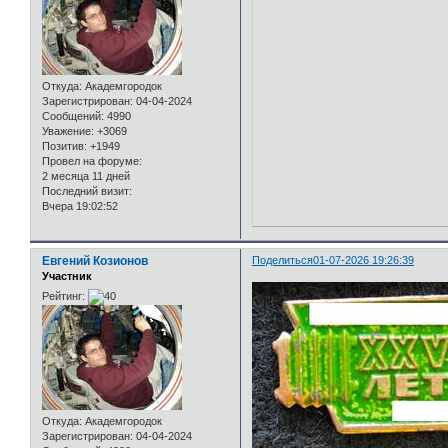
Откуда:
Академгородок
Зарегистрирован
: 04-04-2024
Сообщений:
4990
Уважение:
+3069
Позитив:
+1949
Провел на форуме:
2 месяца 11 дней
Последний визит:
Вчера 19:02:52
Евгений Козионов
Поделиться
01-07-2026 19:26:39
Участник
Рейтинг:
Откуда:
Академгородок
Зарегистрирован
: 04-04-2024