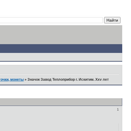
точки, монеты
»
Значок Завод Теплоприбор г. Искитим. Xxv лет
1