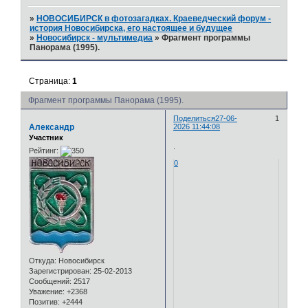
»
НОВОСИБИРСК в фотозагадках. Краеведческий форум -
история Новосибирска, его настоящее и будущее
»
Новосибирск - мультимедиа
»
Фрагмент программы
Панорама (1995).
Страница:
1
Фрагмент программы Панорама (1995).
Поделиться
27-06-
1
Александр
2026 11:44:08
Участник
.
Рейтинг:
0
Откуда:
Новосибирск
Зарегистрирован
: 25-02-2013
Сообщений:
2517
Уважение:
+2368
Позитив:
+2444