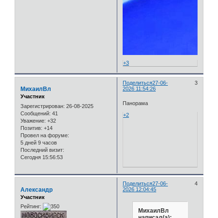
+3
Поделиться
27-06-
3
МихаилВл
2026 11:54:26
Участник
Панорама
Зарегистрирован
: 26-08-2025
Сообщений:
41
+2
Уважение:
+32
Позитив:
+14
Провел на форуме:
5 дней 9 часов
Последний визит:
Сегодня 15:56:53
Поделиться
27-06-
4
Александр
2026 12:04:45
Участник
Рейтинг:
МихаилВл
написал(а):