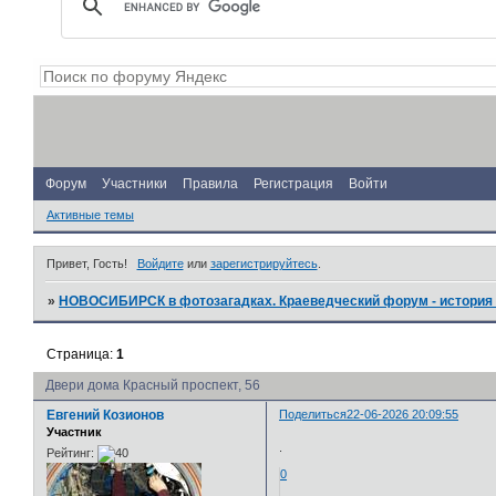
Форум
Участники
Правила
Регистрация
Войти
Активные темы
Привет, Гость!
Войдите
или
зарегистрируйтесь
.
»
НОВОСИБИРСК в фотозагадках. Краеведческий форум - история 
Страница:
1
Двери дома Красный проспект, 56
Евгений Козионов
Поделиться
22-06-2026 20:09:55
Участник
.
Рейтинг:
0