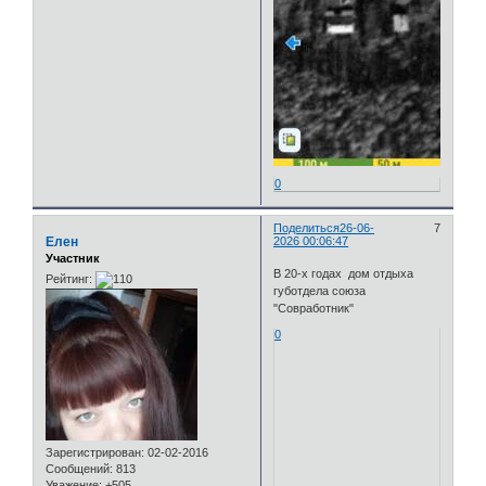
0
Поделиться
26-06-
7
Елен
2026 00:06:47
Участник
В 20-х годах дом отдыха
Рейтинг:
губотдела союза
"Совработник"
0
Зарегистрирован
: 02-02-2016
Сообщений:
813
Уважение:
+505