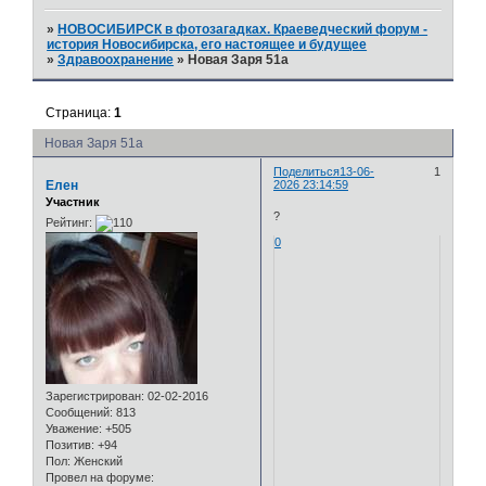
»
НОВОСИБИРСК в фотозагадках. Краеведческий форум -
история Новосибирска, его настоящее и будущее
»
Здравоохранение
»
Новая Заря 51а
Страница:
1
Новая Заря 51а
Поделиться
13-06-
1
Елен
2026 23:14:59
Участник
?
Рейтинг:
0
Зарегистрирован
: 02-02-2016
Сообщений:
813
Уважение:
+505
Позитив:
+94
Пол:
Женский
Провел на форуме: