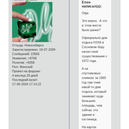
Елен
написал(а):
Olga
Это верно. А что
в этом месте
было ранее?
Официально дом
отдыха НЗХК в
Откуда:
Новосибирск
Сосновом бору
Зарегистрирован
: 19-07-2009
начал своё
Сообщений:
23565
существование с
Уважение:
+9768
1972 года.
Позитив:
+9358
Пол:
Женский
А на
Провел на форуме:
спутниковых
4 месяца 29 дней
снимках за 1965
Последний визит:
год там тоже
17-06-2026 17:14:22
какой-то дом
отдыха, который
занимает куда
большею
площадь, чем
сейчас это
здание и
гостиница.
На картах