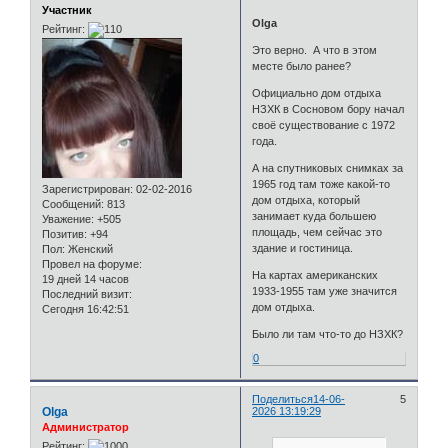
Участник
Olga
Рейтинг:
Это верно. А что в этом
месте было ранее?
Официально дом отдыха
НЗХК в Сосновом бору начал
своё существование с 1972
года.
А на спутниковых снимках за
1965 год там тоже какой-то
Зарегистрирован
: 02-02-2016
дом отдыха, который
Сообщений:
813
занимает куда большею
Уважение:
+505
площадь, чем сейчас это
Позитив:
+94
здание и гостиница.
Пол:
Женский
Провел на форуме:
На картах американских
19 дней 14 часов
1933-1955 там уже значится
Последний визит:
дом отдыха.
Сегодня 16:42:51
Было ли там что-то до НЗХК?
0
Поделиться
14-06-
5
Olga
2026 13:19:29
Администратор
Рейтинг: