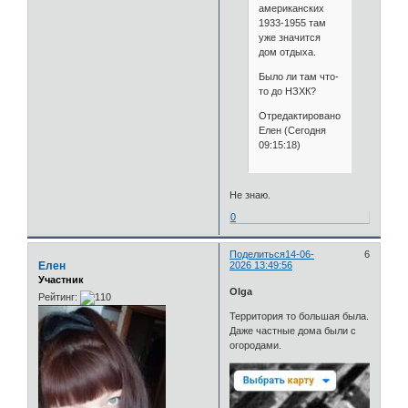
американских
1933-1955 там
уже значится
дом отдыха.
Было ли там что-
то до НЗХК?
Отредактировано
Елен (Сегодня
09:15:18)
Не знаю.
0
Поделиться
14-06-
6
Елен
2026 13:49:56
Участник
Olga
Рейтинг:
Территория то большая была.
Даже частные дома были с
огородами.