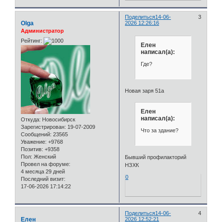
Поделиться
14-06-
3
Olga
2026 12:26:16
Администратор
Рейтинг:
Елен
написал(а):
Где?
Новая заря 51а
Елен
написал(а):
Откуда:
Новосибирск
Зарегистрирован
: 19-07-2009
Что за здание?
Сообщений:
23565
Уважение:
+9768
Позитив:
+9358
Пол:
Женский
Бывший профилакторий
Провел на форуме:
НЗХК
4 месяца 29 дней
0
Последний визит:
17-06-2026 17:14:22
Поделиться
14-06-
4
Елен
2026 12:52:21