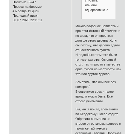
спилить.
Позитив:
+5747
или они
Провел на форуме:
одноразовые ?
4 месяца 19 дней
Последний визит:
30-07-2026 22:19:11
Можно подобное написать и
про этот бетонный столбик, и
не факт, что он простоит
дольше этого дерева. Хотя
бы потому, что дерево вдали
от населённого пункта.
И подобные геометки были
точные, как этот бетонный
стол, так и просто в качестве
ориентиров на местности, как
это или другое дерево.
Заметили, что они все без
номеров?
В советское время такое
вряд ли могло быть. Всё
строго учитывали.
Вы, как я понял, временами
по Бердскому шоссе ездите.
Обратите внимание на
второе от остановки дерево с
такой же табличкой у
остановки Таловая. Проезжая