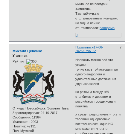
мимо, её не всегда и
заметишь.
Там табличка с
отштампованным номером,
но год на ней не
отштамповали:
панорама
0
Поделиться
17-06-
7
Михаил Цененко
2026 07:07:22
Участник
Написать можно всё что
Рейтинг:
угодно.
точно как в той истории про
одного андролога и
удивительные достижения
двух аксакалов.
но разница между ж/б
столбиком и деревом в
российском городе ясна и
понятна .
Откуда:
Новосибирск. Золотая Нива
Зарегистрирован
: 24-10-2017
я сразу предположил, что эти
Сообщений:
11364
таблички одноразовые.
Уважение:
+2903
вот только есть одно НО -
Позитив:
+7131
мне кажется, что этот
Пол:
Мужской
столбик создан и вкопан