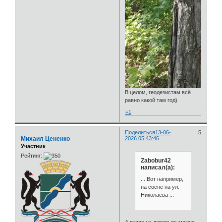
В целом, геодезистам всё
равно какой там год)
+1
Поделиться
13-06-
5
Михаил Цененко
2026 05:43:46
Участник
Рейтинг:
Zabobur42
написал(а):
... Вот например,
на сосне на ул.
Николаева ...
А разве на деревьях можно