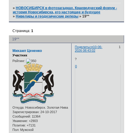
»
НОВОСИБИРСК в фотозагадках. Краеведческий форум -
история Новосибирска, его настоящее и будущее
»
Нивелиры и геодезические реперы
»
19**
Страница:
1
19**
Поделиться
10-06-
1
Михаил Цененко
2026 08:43:02
Участник
?
Рейтинг:
0
Откуда:
Новосибирск. Золотая Нива
Зарегистрирован
: 24-10-2017
Сообщений:
11364
Уважение:
+2903
Позитив:
+7131
Пол:
Мужской