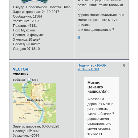
развешивать такие таблички
Откуда:
Новосибирск. Золотая Нива
?
Зарегистрирован
: 24-10-2017
дерево может свалиться, оно
Сообщений:
11364
может сгореть, его могут
Уважение:
+2903
спилить.
Позитив:
+7131
или они одноразовые ?
Пол:
Мужской
Провел на форуме:
0
3 месяца 10 дней
Последний визит:
Сегодня 07:18:10
Поделиться
16-06-
6
VECTOR
2026 15:15:03
Участник
Рейтинг:
Михаил
Цененко
написал(а):
А разве на
деревьях можно
развешивать
такие таблички ?
дерево может
свалиться, оно
Зарегистрирован
: 08-03-2020
может сгореть,
Сообщений:
9023
его могут
Уважение:
+7064