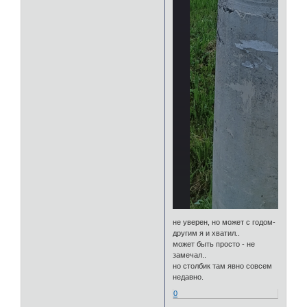
не уверен, но может с годом-
другим я и хватил..
может быть просто - не
замечал..
но столбик там явно совсем
недавно.
0